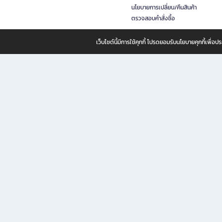
นโยบายการเปลี่ยน/คืนสินค้า
ตรวจสอบคำสั่งซื้อ
เว็บไซต์นี้มีการใช้คุกกี้ โปรดยอมรับนโยบายคุกกี้เพื่
B2S ธุรกิจในเครือ เซ็นทรัล รีเทล คอร์ปอเรชั่น จำกัด (มหาชน)
B2S Online แหล่งรวมหนังสือ เครื่องเขียน และแรงบันดาลใจสำหรับ
B2S Online คือร้านหนังสือและเครื่องเขียนออนไลน์ที่ครบครัน ตอบโจทย์คนรักการอ่านและงานเ
ทำไม B2S Online คือแหล่งช้อปปิ้งที่คุณไม่ควรพลาด
ไม่ว่าคุณจะเป็นนักเรียน นักศึกษา คนทำงาน B2S พร้อมให้คุณเลือกสินค้าคุณภาพได้ตลอด 24