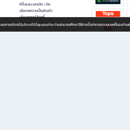
ที่ตั้งและเวลาเปิด / ปิด
นโยบายความเป็นส่วนตัว
นโยบายการใช้คุกกี้
นักลงทุนสัมพันธ์
อประสบการณ์การใช้บริการที่ดีที่สุดของท่าน ท่านสามารถศึกษาวิธีการตั้งค่าการควบคุมคุกกี้ของท่าน
ทุกวัย
ขียน ให้คุณรู้สึกเหมือนมีร้านหนังสือใกล้ฉันอยู่ในมือ ช้อปง่าย ไม่ต้องออกจากบ้าน เพราะ b2
 ชั่วโมง พร้อมโปรโมชั่นและสิทธิพิเศษมากมาย