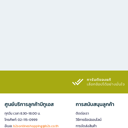
การันตีของแท้
เลือกช้อปได้อย่างมั่นใจ​
ศูนย์บริการลูกค้าบีทูเอส
การสนับสนุนลูกค้า
ทุกวัน เวลา 8.30-18.00 น.
ติดต่อเรา
โทรศัพท์: 02-115-0999
วิธีการช้อปออนไลน์
อีเมล:
b2sonlineshopping@b2s.co.th
การจัดส่งสินค้า