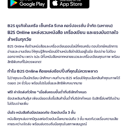
B2S ธุรกิจในเครือ เซ็นทรัล รีเทล คอร์ปอเรชั่น จำกัด (มหาชน)
B2S Online แหล่งรวมหนังสือ เครื่องเขียน และแรงบันดาลใจ
สำหรับทุกวัย
B2S Online คือร้านหนังสือและเครื่องเขียนออนไลน์ที่ครบครัน ตอบโจทย์คนรักการ
อ่านและงานเขียน ให้คุณรู้สึกเหมือนมีร้านหนังสือใกล้ฉันอยู่ในมือ ช้อปง่าย ไม่ต้อง
ออกจากบ้าน เพราะ b2s มีทั้งหนังสือหลากหลายแนวและเครื่องเขียนคุณภาพ พร้อม
สิทธิพิเศษที่ไม่ควรพลาด!
ทำไม B2S Online คือแหล่งช้อปปิ้งที่คุณไม่ควรพลาด
ไม่ว่าคุณจะเป็นนักเรียน นักศึกษา คนทำงาน B2S พร้อมให้คุณเลือกสินค้าคุณภาพได้
ตลอด 24 ชั่วโมง พร้อมโปรโมชั่นและสิทธิพิเศษมากมาย
ฟรี! ค่าจัดส่งทั่วไทย *เมื่อสั่งครบขั้นต่ำที่บริษัทกำหนด
ช้อปเพลินเกินคุ้ม! เพียงมียอดสั่งซื้อสินค้าขั้นต่ำที่บริษัทกำหนด รับสิทธิ์ส่งฟรีถึงบ้าน
ไม่ต้องจ่ายเพิ่ม
มั่นใจ หนังสือถึงมือปลอดภัย ด้วยบับเบิ้ล 3 ชั้น
หนังสือทุกเล่มจากบีทูเอสห่อด้วยบับเบิ้ลหนาแน่นถึง 3 ชั้น หมดกังวลเรื่องความเสีย
หายระหว่างจัดส่ง พร้อมส่งตรงถึงมือคุณในสภาพสมบูรณ์