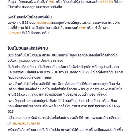
ข้อมูล, เอ็กซ์เทอนัลฮาร์ดดิสก์
WD
, หรือ คีย์บอร์ดไร้สายเมาส์คอมโบ
GEEZER
ที่ช่วย
ให้การทำงานของคุณสะดวกสบายยิ่งขึ้น
เฟอร์นิเจอร์ดีไซน์ครบฟังก์ชั่น
นอกจากนี้ B2S ยังมี
เฟอร์นิเจอร์
ครบทุกฟังก์ชันให้คุณได้เลือกสรรเพื่อตกแต่งบ้าน
และที่ทำงาน ไม่ว่าจะเป็นโต๊ะทำงานพับได้ จากแบรนด์
ONE
หรือ เก้าอี้ทำงาน
Furradec
ก็มีให้เลือกครบครัน
โปรโมชั่นและสิทธิพิเศษ
B2S จัดเต็มโปรโมชั่นและสิทธิพิเศษมากมายให้คุณเลือกช้อปออนไลน์ได้อย่างจุใจ
อัปเดตทุกเดือนกับแคมเปญลดราคาแรง
ทั้งสินค้าเครื่องเขียน หนังสือขายดี และไอเทมไลฟ์สไตล์สุดชิค พร้อมคูปองส่วนลด
และดีลพิเศษเมื่อช้อปผ่าน B2S.co.th เท่านั้น นอกจากนี้ B2S ยังใจดีส่งฟรีทั่วประเทศ
*เมื่อสั่งครบขั้นต่ำที่บริษัทกำหนด
B2S จัดเต็มโปรโมชั่นและสิทธิพิเศษเพียบ ช้อปออนไลน์ได้เลย! ลดแรงทุกเดือน ทั้ง
เครื่องเขียน หนังสือดัง ของไอเทมไลฟ์สไตล์สุดชิค พร้อมคูปองส่วนลดพิเศษเมื่อซื้อ
ผ่าน B2S.co.th เท่านั้น และส่งฟรีทั่วไทย *เมื่อสั่งครบขั้นต่ำที่บริษัทกำหนด
B2S มีทุกอย่างตอบโจทย์ทุกไลฟ์สไตล์ ไม่ว่าจะเป็นอุปกรณ์อ่านเขียน เครื่องเขียน
ของเล่นเสริมพัฒนาการ หรือเฟอร์นิเจอร์ ช้อปง่าย สะดวก ทุกที่ ทุกเวลา แค่มี App
B2S
สมัคร B2S Club รับข่าวสารโปรโมชั่นก่อนใคร และสิทธิพิเศษเฉพาะสมาชิก! คลิกเลย
สมัครสมาชิกเลย!
👉
#ร้านหนังสือ #ร้านขายหนังสือ ใกล้ฉัน #กระเป๋าใส่ดินสอ #เครื่องเขียนออนไลน์ #ซื้อ