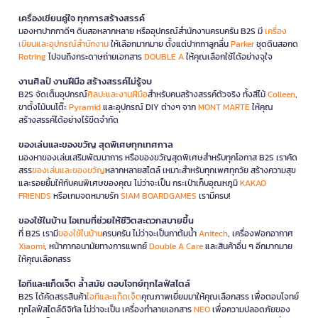
เครื่องเขียนคู่ใจ ทุกการสร้างสรรค์
มองหาปากกาดีๆ ดินสอหลากหลาย หรืออุปกรณ์สำนักงานครบครัน B2S มี
เครื่อง
เขียนและอุปกรณ์สำนักงาน
ให้เลือกมากมาย ตั้งแต่ปากกาลูกลื่น
Parker
ชุดดินสอกด
Rotring
ไปจนถึงกระดาษถ่ายเอกสาร
DOUBLE A
ให้คุณเลือกใช้ได้อย่างจุใจ
งานศิลป์ งานฝีมือ สร้างสรรค์ไม่รู้จบ
B2S จัดเต็มอุปกรณ์
ศิลปะและงานฝีมือ
สำหรับคนสร้างสรรค์ตัวจริง ทั้งสีไม้
Colleen
,
ขาตั้งไม้บนโต๊ะ
Pyramid
และอุปกรณ์ DIY ต่างๆ จาก
MONT MARTE
ให้คุณ
สร้างสรรค์ได้อย่างไร้ขีดจำกัด
ของเล่นและของขวัญ สุดพิเศษทุกเทศกาล
มองหาของเล่นเสริมพัฒนาการ หรือของขวัญสุดพิเศษสำหรับทุกโอกาส B2S เราคัด
สรร
ของเล่นและของขวัญ
หลากหลายสไตล์ เหมาะสำหรับทุกเพศทุกวัย สร้างความสุข
และรอยยิ้มให้กับคนพิเศษของคุณ ไม่ว่าจะเป็น กระเป๋าเก็บอุณหภูมิ
KAKAO
FRIENDS
หรือเกมจดหมายรัก
SIAM BOARDGAMES
เรามีครบ!
ของใช้ในบ้าน ไอเทมที่ช่วยให้ชีวิตสะดวกสบายขึ้น
ที่ B2S เรามี
ของใช้ในบ้าน
ครบครัน ไม่ว่าจะเป็นกาต้มน้ำ
Anitech
, เครื่องฟอกอากาศ
Xiaomi
, หน้ากากอนามัยทางการแพทย์
Double A Care
และสินค้าอื่น ๆ อีกมากมาย
ให้คุณเลือกสรร
ไอทีและแก็ดเจ็ต ล้ำสมัย ตอบโจทย์ทุกไลฟ์สไตล์
B2S ได้คัดสรรสินค้า
ไอทีและแก็ดเจ็ต
คุณภาพเยี่ยมมาให้คุณเลือกสรร เพื่อตอบโจทย์
ทุกไลฟ์สไตล์ดิจิทัล ไม่ว่าจะเป็น เครื่องทำลายเอกสาร
NEO
เพื่อความปลอดภัยของ