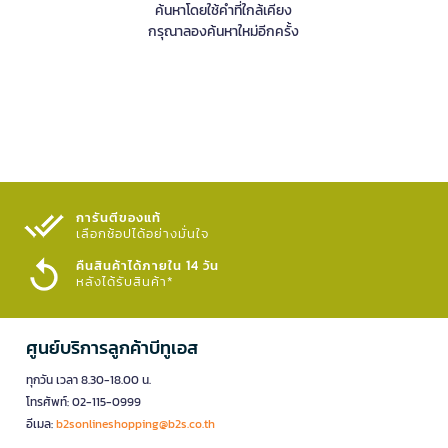
ค้นหาโดยใช้คำที่ใกล้เคียง
กรุณาลองค้นหาใหม่อีกครั้ง
การันตีของแท้
เลือกช้อปได้อย่างมั่นใจ​
คืนสินค้าได้ภายใน 14 วัน
หลังได้รับสินค้า*
ศูนย์บริการลูกค้าบีทูเอส
ทุกวัน เวลา 8.30-18.00 น.
โทรศัพท์: 02-115-0999
อีเมล:
b2sonlineshopping@b2s.co.th