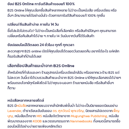
ช้อป B2S Online การันตีสินค้าของแท้ 100%
B2S Online ให้คุณเลือกซื้อสินค้าหลากหลาย ไม่ว่าจะเป็นหนังสือ เครื่องเขียน หรือ
อื่นๆ อีกมากมายได้อย่างมั่นใจ ด้วยการการันตีสินค้าของแท้ 100% ทุกชิ้น
เปลี่ยน/คืนสินค้าง่าย ภายใน 14 วัน
ซื้อไปแล้วไม่ตรงใจ? ไม่ว่าจะเป็นหนังสือที่เลือกผิด หรือสินค้ามีปัญหา คุณสามารถ
เปลี่ยนหรือคืนสินค้าได้ง่าย ๆ ภายใน 14 วันนับจากวันที่ได้รับสินค้า
ช้อปออนไลน์ได้ตลอด 24 ชั่วโมง ทุกที่ ทุกเวลา
สะดวกสุดๆ! B2S online เปิดให้คุณช้อปได้ตลอดวันตลอดคืน อยากได้อะไร แค่คลิก
ก็รอรับสินค้าที่บ้านได้เลย!
เลือกช้อปสินค้าแนะนำจาก B2S Online
สำหรับใครที่กำลังมองหา ร้านอุปกรณ์เครื่องเขียนใกล้ฉัน หรืออยากแวะร้าน B2S แต่
ไม่สะดวก วันนี้เราได้รวบรวมสินค้าแนะนำจาก B2S Online มาให้คุณเลือกสรรได้ง่ายๆ
พร้อมตอบโจทย์ทุกไลฟ์สไตล์ ไม่ว่าคุณจะมองหา ร้านขายหนังสือ หรือสินค้าอื่นๆ
ก็ตาม
หนังสือหลากหลายสไตล์
B2S มี
หนังสือ
หลากหลายแนวจากสำนักพิมพ์ชั้นนำ ไม่ว่าจะเป็นนิยายยอดนิยมอย่าง
Lavender
, ตำราเรียนเข้มข้นของ
ดร. ศุภวัฒน์ พุกเจริญ
, นิตยสารอัปเดตจาก
เพ็ญ
บุญ
, หนังสือเด็กจาก
MIS
หนังสือจิตวิทยาจาก
Mugunghwa Publishing
, หนังสือ
พัฒนาตนเองจาก
KOOB
และวรรณกรรมจาก
Nanmeebooks
ทั้งหมดนี้สามารถซื้อ
ออนไลน์ได้อย่างง่ายดายเพียงคลิกเดียว