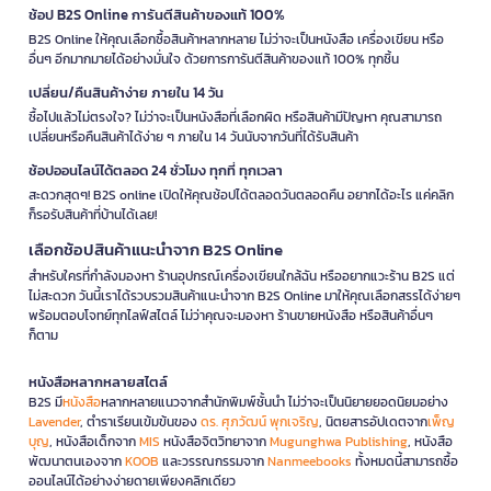
ช้อป B2S Online การันตีสินค้าของแท้ 100%
B2S Online ให้คุณเลือกซื้อสินค้าหลากหลาย ไม่ว่าจะเป็นหนังสือ เครื่องเขียน หรือ
อื่นๆ อีกมากมายได้อย่างมั่นใจ ด้วยการการันตีสินค้าของแท้ 100% ทุกชิ้น
เปลี่ยน/คืนสินค้าง่าย ภายใน 14 วัน
ซื้อไปแล้วไม่ตรงใจ? ไม่ว่าจะเป็นหนังสือที่เลือกผิด หรือสินค้ามีปัญหา คุณสามารถ
เปลี่ยนหรือคืนสินค้าได้ง่าย ๆ ภายใน 14 วันนับจากวันที่ได้รับสินค้า
ช้อปออนไลน์ได้ตลอด 24 ชั่วโมง ทุกที่ ทุกเวลา
สะดวกสุดๆ! B2S online เปิดให้คุณช้อปได้ตลอดวันตลอดคืน อยากได้อะไร แค่คลิก
ก็รอรับสินค้าที่บ้านได้เลย!
เลือกช้อปสินค้าแนะนำจาก B2S Online
สำหรับใครที่กำลังมองหา ร้านอุปกรณ์เครื่องเขียนใกล้ฉัน หรืออยากแวะร้าน B2S แต่
ไม่สะดวก วันนี้เราได้รวบรวมสินค้าแนะนำจาก B2S Online มาให้คุณเลือกสรรได้ง่ายๆ
พร้อมตอบโจทย์ทุกไลฟ์สไตล์ ไม่ว่าคุณจะมองหา ร้านขายหนังสือ หรือสินค้าอื่นๆ
ก็ตาม
หนังสือหลากหลายสไตล์
B2S มี
หนังสือ
หลากหลายแนวจากสำนักพิมพ์ชั้นนำ ไม่ว่าจะเป็นนิยายยอดนิยมอย่าง
Lavender
, ตำราเรียนเข้มข้นของ
ดร. ศุภวัฒน์ พุกเจริญ
, นิตยสารอัปเดตจาก
เพ็ญ
บุญ
, หนังสือเด็กจาก
MIS
หนังสือจิตวิทยาจาก
Mugunghwa Publishing
, หนังสือ
พัฒนาตนเองจาก
KOOB
และวรรณกรรมจาก
Nanmeebooks
ทั้งหมดนี้สามารถซื้อ
ออนไลน์ได้อย่างง่ายดายเพียงคลิกเดียว