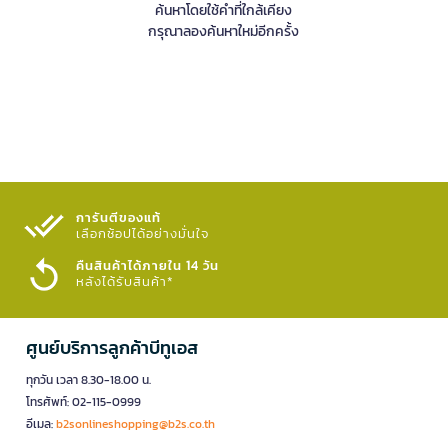
ค้นหาโดยใช้คำที่ใกล้เคียง
กรุณาลองค้นหาใหม่อีกครั้ง
การันตีของแท้
เลือกช้อปได้อย่างมั่นใจ​
คืนสินค้าได้ภายใน 14 วัน
หลังได้รับสินค้า*
ศูนย์บริการลูกค้าบีทูเอส
ทุกวัน เวลา 8.30-18.00 น.
โทรศัพท์: 02-115-0999
อีเมล:
b2sonlineshopping@b2s.co.th