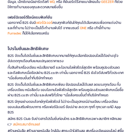
ข้อมูล, เอ็กซ์เทอนัลฮาร์ดดิสก์
WD
, หรือ คีย์บอร์ดไร้สายเมาส์คอมโบ
GEEZER
ที่ช่วย
ให้การทำงานของคุณสะดวกสบายยิ่งขึ้น
เฟอร์นิเจอร์ดีไซน์ครบฟังก์ชั่น
นอกจากนี้ B2S ยังมี
เฟอร์นิเจอร์
ครบทุกฟังก์ชันให้คุณได้เลือกสรรเพื่อตกแต่งบ้าน
และที่ทำงาน ไม่ว่าจะเป็นโต๊ะทำงานพับได้ จากแบรนด์
ONE
หรือ เก้าอี้ทำงาน
Furradec
ก็มีให้เลือกครบครัน
โปรโมชั่นและสิทธิพิเศษ
B2S จัดเต็มโปรโมชั่นและสิทธิพิเศษมากมายให้คุณเลือกช้อปออนไลน์ได้อย่างจุใจ
อัปเดตทุกเดือนกับแคมเปญลดราคาแรง
ทั้งสินค้าเครื่องเขียน หนังสือขายดี และไอเทมไลฟ์สไตล์สุดชิค พร้อมคูปองส่วนลด
และดีลพิเศษเมื่อช้อปผ่าน B2S.co.th เท่านั้น นอกจากนี้ B2S ยังใจดีส่งฟรีทั่วประเทศ
*เมื่อสั่งครบขั้นต่ำที่บริษัทกำหนด
B2S จัดเต็มโปรโมชั่นและสิทธิพิเศษเพียบ ช้อปออนไลน์ได้เลย! ลดแรงทุกเดือน ทั้ง
เครื่องเขียน หนังสือดัง ของไอเทมไลฟ์สไตล์สุดชิค พร้อมคูปองส่วนลดพิเศษเมื่อซื้อ
ผ่าน B2S.co.th เท่านั้น และส่งฟรีทั่วไทย *เมื่อสั่งครบขั้นต่ำที่บริษัทกำหนด
B2S มีทุกอย่างตอบโจทย์ทุกไลฟ์สไตล์ ไม่ว่าจะเป็นอุปกรณ์อ่านเขียน เครื่องเขียน
ของเล่นเสริมพัฒนาการ หรือเฟอร์นิเจอร์ ช้อปง่าย สะดวก ทุกที่ ทุกเวลา แค่มี App
B2S
สมัคร B2S Club รับข่าวสารโปรโมชั่นก่อนใคร และสิทธิพิเศษเฉพาะสมาชิก! คลิกเลย
สมัครสมาชิกเลย!
👉
#ร้านหนังสือ #ร้านขายหนังสือ ใกล้ฉัน #กระเป๋าใส่ดินสอ #เครื่องเขียนออนไลน์ #ซื้อ