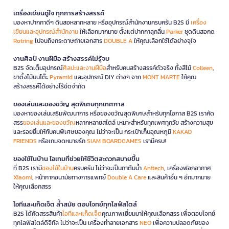
เครื่องเขียนคู่ใจ ทุกการสร้างสรรค์
มองหาปากกาดีๆ ดินสอหลากหลาย หรืออุปกรณ์สำนักงานครบครัน B2S มี
เครื่อง
เขียนและอุปกรณ์สำนักงาน
ให้เลือกมากมาย ตั้งแต่ปากกาลูกลื่น
Parker
ชุดดินสอกด
Rotring
ไปจนถึงกระดาษถ่ายเอกสาร
DOUBLE A
ให้คุณเลือกใช้ได้อย่างจุใจ
งานศิลป์ งานฝีมือ สร้างสรรค์ไม่รู้จบ
B2S จัดเต็มอุปกรณ์
ศิลปะและงานฝีมือ
สำหรับคนสร้างสรรค์ตัวจริง ทั้งสีไม้
Colleen
,
ขาตั้งไม้บนโต๊ะ
Pyramid
และอุปกรณ์ DIY ต่างๆ จาก
MONT MARTE
ให้คุณ
สร้างสรรค์ได้อย่างไร้ขีดจำกัด
ของเล่นและของขวัญ สุดพิเศษทุกเทศกาล
มองหาของเล่นเสริมพัฒนาการ หรือของขวัญสุดพิเศษสำหรับทุกโอกาส B2S เราคัด
สรร
ของเล่นและของขวัญ
หลากหลายสไตล์ เหมาะสำหรับทุกเพศทุกวัย สร้างความสุข
และรอยยิ้มให้กับคนพิเศษของคุณ ไม่ว่าจะเป็น กระเป๋าเก็บอุณหภูมิ
KAKAO
FRIENDS
หรือเกมจดหมายรัก
SIAM BOARDGAMES
เรามีครบ!
ของใช้ในบ้าน ไอเทมที่ช่วยให้ชีวิตสะดวกสบายขึ้น
ที่ B2S เรามี
ของใช้ในบ้าน
ครบครัน ไม่ว่าจะเป็นกาต้มน้ำ
Anitech
, เครื่องฟอกอากาศ
Xiaomi
, หน้ากากอนามัยทางการแพทย์
Double A Care
และสินค้าอื่น ๆ อีกมากมาย
ให้คุณเลือกสรร
ไอทีและแก็ดเจ็ต ล้ำสมัย ตอบโจทย์ทุกไลฟ์สไตล์
B2S ได้คัดสรรสินค้า
ไอทีและแก็ดเจ็ต
คุณภาพเยี่ยมมาให้คุณเลือกสรร เพื่อตอบโจทย์
ทุกไลฟ์สไตล์ดิจิทัล ไม่ว่าจะเป็น เครื่องทำลายเอกสาร
NEO
เพื่อความปลอดภัยของ