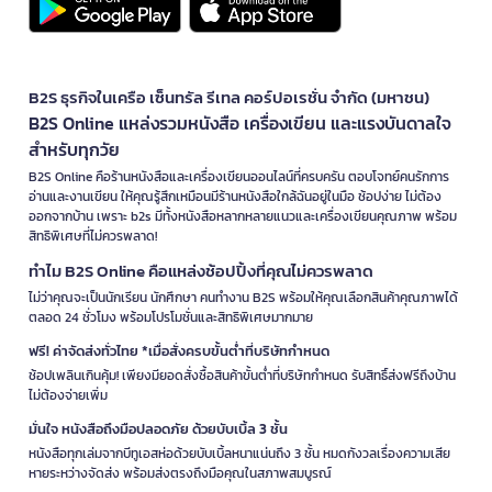
B2S ธุรกิจในเครือ เซ็นทรัล รีเทล คอร์ปอเรชั่น จำกัด (มหาชน)
B2S Online แหล่งรวมหนังสือ เครื่องเขียน และแรงบันดาลใจ
สำหรับทุกวัย
B2S Online คือร้านหนังสือและเครื่องเขียนออนไลน์ที่ครบครัน ตอบโจทย์คนรักการ
อ่านและงานเขียน ให้คุณรู้สึกเหมือนมีร้านหนังสือใกล้ฉันอยู่ในมือ ช้อปง่าย ไม่ต้อง
ออกจากบ้าน เพราะ b2s มีทั้งหนังสือหลากหลายแนวและเครื่องเขียนคุณภาพ พร้อม
สิทธิพิเศษที่ไม่ควรพลาด!
ทำไม B2S Online คือแหล่งช้อปปิ้งที่คุณไม่ควรพลาด
ไม่ว่าคุณจะเป็นนักเรียน นักศึกษา คนทำงาน B2S พร้อมให้คุณเลือกสินค้าคุณภาพได้
ตลอด 24 ชั่วโมง พร้อมโปรโมชั่นและสิทธิพิเศษมากมาย
ฟรี! ค่าจัดส่งทั่วไทย *เมื่อสั่งครบขั้นต่ำที่บริษัทกำหนด
ช้อปเพลินเกินคุ้ม! เพียงมียอดสั่งซื้อสินค้าขั้นต่ำที่บริษัทกำหนด รับสิทธิ์ส่งฟรีถึงบ้าน
ไม่ต้องจ่ายเพิ่ม
มั่นใจ หนังสือถึงมือปลอดภัย ด้วยบับเบิ้ล 3 ชั้น
หนังสือทุกเล่มจากบีทูเอสห่อด้วยบับเบิ้ลหนาแน่นถึง 3 ชั้น หมดกังวลเรื่องความเสีย
หายระหว่างจัดส่ง พร้อมส่งตรงถึงมือคุณในสภาพสมบูรณ์