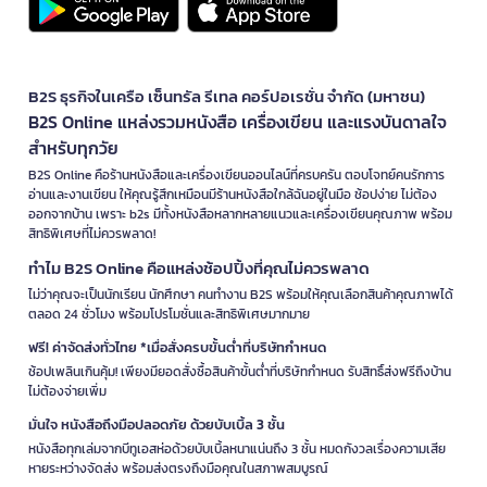
B2S ธุรกิจในเครือ เซ็นทรัล รีเทล คอร์ปอเรชั่น จำกัด (มหาชน)
B2S Online แหล่งรวมหนังสือ เครื่องเขียน และแรงบันดาลใจ
สำหรับทุกวัย
B2S Online คือร้านหนังสือและเครื่องเขียนออนไลน์ที่ครบครัน ตอบโจทย์คนรักการ
อ่านและงานเขียน ให้คุณรู้สึกเหมือนมีร้านหนังสือใกล้ฉันอยู่ในมือ ช้อปง่าย ไม่ต้อง
ออกจากบ้าน เพราะ b2s มีทั้งหนังสือหลากหลายแนวและเครื่องเขียนคุณภาพ พร้อม
สิทธิพิเศษที่ไม่ควรพลาด!
ทำไม B2S Online คือแหล่งช้อปปิ้งที่คุณไม่ควรพลาด
ไม่ว่าคุณจะเป็นนักเรียน นักศึกษา คนทำงาน B2S พร้อมให้คุณเลือกสินค้าคุณภาพได้
ตลอด 24 ชั่วโมง พร้อมโปรโมชั่นและสิทธิพิเศษมากมาย
ฟรี! ค่าจัดส่งทั่วไทย *เมื่อสั่งครบขั้นต่ำที่บริษัทกำหนด
ช้อปเพลินเกินคุ้ม! เพียงมียอดสั่งซื้อสินค้าขั้นต่ำที่บริษัทกำหนด รับสิทธิ์ส่งฟรีถึงบ้าน
ไม่ต้องจ่ายเพิ่ม
มั่นใจ หนังสือถึงมือปลอดภัย ด้วยบับเบิ้ล 3 ชั้น
หนังสือทุกเล่มจากบีทูเอสห่อด้วยบับเบิ้ลหนาแน่นถึง 3 ชั้น หมดกังวลเรื่องความเสีย
หายระหว่างจัดส่ง พร้อมส่งตรงถึงมือคุณในสภาพสมบูรณ์