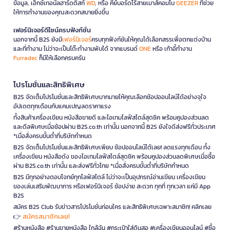
ข้อมูล, เอ็กซ์เทอนัลฮาร์ดดิสก์
WD
, หรือ คีย์บอร์ดไร้สายเมาส์คอมโบ
GEEZER
ที่ช่วย
ให้การทำงานของคุณสะดวกสบายยิ่งขึ้น
เฟอร์นิเจอร์ดีไซน์ครบฟังก์ชั่น
นอกจากนี้ B2S ยังมี
เฟอร์นิเจอร์
ครบทุกฟังก์ชันให้คุณได้เลือกสรรเพื่อตกแต่งบ้าน
และที่ทำงาน ไม่ว่าจะเป็นโต๊ะทำงานพับได้ จากแบรนด์
ONE
หรือ เก้าอี้ทำงาน
Furradec
ก็มีให้เลือกครบครัน
โปรโมชั่นและสิทธิพิเศษ
B2S จัดเต็มโปรโมชั่นและสิทธิพิเศษมากมายให้คุณเลือกช้อปออนไลน์ได้อย่างจุใจ
อัปเดตทุกเดือนกับแคมเปญลดราคาแรง
ทั้งสินค้าเครื่องเขียน หนังสือขายดี และไอเทมไลฟ์สไตล์สุดชิค พร้อมคูปองส่วนลด
และดีลพิเศษเมื่อช้อปผ่าน B2S.co.th เท่านั้น นอกจากนี้ B2S ยังใจดีส่งฟรีทั่วประเทศ
*เมื่อสั่งครบขั้นต่ำที่บริษัทกำหนด
B2S จัดเต็มโปรโมชั่นและสิทธิพิเศษเพียบ ช้อปออนไลน์ได้เลย! ลดแรงทุกเดือน ทั้ง
เครื่องเขียน หนังสือดัง ของไอเทมไลฟ์สไตล์สุดชิค พร้อมคูปองส่วนลดพิเศษเมื่อซื้อ
ผ่าน B2S.co.th เท่านั้น และส่งฟรีทั่วไทย *เมื่อสั่งครบขั้นต่ำที่บริษัทกำหนด
B2S มีทุกอย่างตอบโจทย์ทุกไลฟ์สไตล์ ไม่ว่าจะเป็นอุปกรณ์อ่านเขียน เครื่องเขียน
ของเล่นเสริมพัฒนาการ หรือเฟอร์นิเจอร์ ช้อปง่าย สะดวก ทุกที่ ทุกเวลา แค่มี App
B2S
สมัคร B2S Club รับข่าวสารโปรโมชั่นก่อนใคร และสิทธิพิเศษเฉพาะสมาชิก! คลิกเลย
สมัครสมาชิกเลย!
👉
#ร้านหนังสือ #ร้านขายหนังสือ ใกล้ฉัน #กระเป๋าใส่ดินสอ #เครื่องเขียนออนไลน์ #ซื้อ