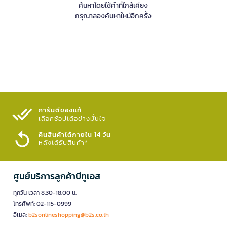
ค้นหาโดยใช้คำที่ใกล้เคียง
กรุณาลองค้นหาใหม่อีกครั้ง
การันตีของแท้
เลือกช้อปได้อย่างมั่นใจ​
คืนสินค้าได้ภายใน 14 วัน
หลังได้รับสินค้า*
ศูนย์บริการลูกค้าบีทูเอส
ทุกวัน เวลา 8.30-18.00 น.
โทรศัพท์: 02-115-0999
อีเมล:
b2sonlineshopping@b2s.co.th