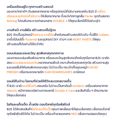
เครื่องเขียนคู่ใจ ทุกการสร้างสรรค์
มองหาปากกาดีๆ ดินสอหลากหลาย หรืออุปกรณ์สำนักงานครบครัน B2S มี
เครื่อง
เขียนและอุปกรณ์สำนักงาน
ให้เลือกมากมาย ตั้งแต่ปากกาลูกลื่น
Parker
ชุดดินสอกด
Rotring
ไปจนถึงกระดาษถ่ายเอกสาร
DOUBLE A
ให้คุณเลือกใช้ได้อย่างจุใจ
งานศิลป์ งานฝีมือ สร้างสรรค์ไม่รู้จบ
B2S จัดเต็มอุปกรณ์
ศิลปะและงานฝีมือ
สำหรับคนสร้างสรรค์ตัวจริง ทั้งสีไม้
Colleen
,
ขาตั้งไม้บนโต๊ะ
Pyramid
และอุปกรณ์ DIY ต่างๆ จาก
MONT MARTE
ให้คุณ
สร้างสรรค์ได้อย่างไร้ขีดจำกัด
ของเล่นและของขวัญ สุดพิเศษทุกเทศกาล
มองหาของเล่นเสริมพัฒนาการ หรือของขวัญสุดพิเศษสำหรับทุกโอกาส B2S เราคัด
สรร
ของเล่นและของขวัญ
หลากหลายสไตล์ เหมาะสำหรับทุกเพศทุกวัย สร้างความสุข
และรอยยิ้มให้กับคนพิเศษของคุณ ไม่ว่าจะเป็น กระเป๋าเก็บอุณหภูมิ
KAKAO
FRIENDS
หรือเกมจดหมายรัก
SIAM BOARDGAMES
เรามีครบ!
ของใช้ในบ้าน ไอเทมที่ช่วยให้ชีวิตสะดวกสบายขึ้น
ที่ B2S เรามี
ของใช้ในบ้าน
ครบครัน ไม่ว่าจะเป็นกาต้มน้ำ
Anitech
, เครื่องฟอกอากาศ
Xiaomi
, หน้ากากอนามัยทางการแพทย์
Double A Care
และสินค้าอื่น ๆ อีกมากมาย
ให้คุณเลือกสรร
ไอทีและแก็ดเจ็ต ล้ำสมัย ตอบโจทย์ทุกไลฟ์สไตล์
B2S ได้คัดสรรสินค้า
ไอทีและแก็ดเจ็ต
คุณภาพเยี่ยมมาให้คุณเลือกสรร เพื่อตอบโจทย์
ทุกไลฟ์สไตล์ดิจิทัล ไม่ว่าจะเป็น เครื่องทำลายเอกสาร
NEO
เพื่อความปลอดภัยของ