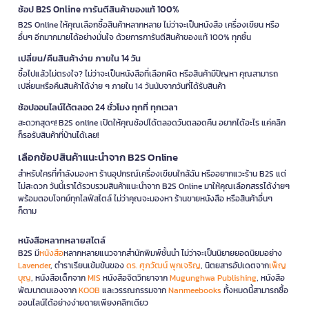
ช้อป B2S Online การันตีสินค้าของแท้ 100%
B2S Online ให้คุณเลือกซื้อสินค้าหลากหลาย ไม่ว่าจะเป็นหนังสือ เครื่องเขียน หรือ
อื่นๆ อีกมากมายได้อย่างมั่นใจ ด้วยการการันตีสินค้าของแท้ 100% ทุกชิ้น
เปลี่ยน/คืนสินค้าง่าย ภายใน 14 วัน
ซื้อไปแล้วไม่ตรงใจ? ไม่ว่าจะเป็นหนังสือที่เลือกผิด หรือสินค้ามีปัญหา คุณสามารถ
เปลี่ยนหรือคืนสินค้าได้ง่าย ๆ ภายใน 14 วันนับจากวันที่ได้รับสินค้า
ช้อปออนไลน์ได้ตลอด 24 ชั่วโมง ทุกที่ ทุกเวลา
สะดวกสุดๆ! B2S online เปิดให้คุณช้อปได้ตลอดวันตลอดคืน อยากได้อะไร แค่คลิก
ก็รอรับสินค้าที่บ้านได้เลย!
เลือกช้อปสินค้าแนะนำจาก B2S Online
สำหรับใครที่กำลังมองหา ร้านอุปกรณ์เครื่องเขียนใกล้ฉัน หรืออยากแวะร้าน B2S แต่
ไม่สะดวก วันนี้เราได้รวบรวมสินค้าแนะนำจาก B2S Online มาให้คุณเลือกสรรได้ง่ายๆ
พร้อมตอบโจทย์ทุกไลฟ์สไตล์ ไม่ว่าคุณจะมองหา ร้านขายหนังสือ หรือสินค้าอื่นๆ
ก็ตาม
หนังสือหลากหลายสไตล์
B2S มี
หนังสือ
หลากหลายแนวจากสำนักพิมพ์ชั้นนำ ไม่ว่าจะเป็นนิยายยอดนิยมอย่าง
Lavender
, ตำราเรียนเข้มข้นของ
ดร. ศุภวัฒน์ พุกเจริญ
, นิตยสารอัปเดตจาก
เพ็ญ
บุญ
, หนังสือเด็กจาก
MIS
หนังสือจิตวิทยาจาก
Mugunghwa Publishing
, หนังสือ
พัฒนาตนเองจาก
KOOB
และวรรณกรรมจาก
Nanmeebooks
ทั้งหมดนี้สามารถซื้อ
ออนไลน์ได้อย่างง่ายดายเพียงคลิกเดียว