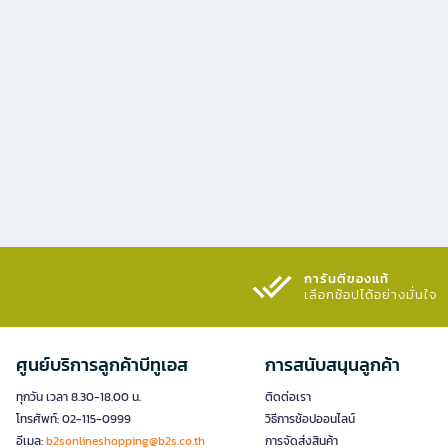
การันตีของแท้
เลือกช้อปได้อย่างมั่นใจ​
ศูนย์บริการลูกค้าบีทูเอส
การสนับสนุนลูกค้า
ทุกวัน เวลา 8.30-18.00 น.
ติดต่อเรา
โทรศัพท์: 02-115-0999
วิธีการช้อปออนไลน์
อีเมล:
b2sonlineshopping@b2s.co.th
การจัดส่งสินค้า