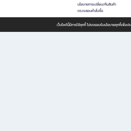
นโยบายการเปลี่ยน/คืนสินค้า
ตรวจสอบคำสั่งซื้อ
เว็บไซต์นี้มีการใช้คุกกี้ โปรดยอมรับนโยบายคุกกี้เพื่
B2S ธุรกิจในเครือ เซ็นทรัล รีเทล คอร์ปอเรชั่น จำกัด (มหาชน)
B2S Online แหล่งรวมหนังสือ เครื่องเขียน และแรงบันดาลใจสำหรับ
B2S Online คือร้านหนังสือและเครื่องเขียนออนไลน์ที่ครบครัน ตอบโจทย์คนรักการอ่านและงานเ
ทำไม B2S Online คือแหล่งช้อปปิ้งที่คุณไม่ควรพลาด
ไม่ว่าคุณจะเป็นนักเรียน นักศึกษา คนทำงาน B2S พร้อมให้คุณเลือกสินค้าคุณภาพได้ตลอด 24