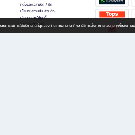
ที่ตั้งและเวลาเปิด / ปิด
นโยบายความเป็นส่วนตัว
นโยบายการใช้คุกกี้
นักลงทุนสัมพันธ์
อประสบการณ์การใช้บริการที่ดีที่สุดของท่าน ท่านสามารถศึกษาวิธีการตั้งค่าการควบคุมคุกกี้ของท่าน
ทุกวัย
ขียน ให้คุณรู้สึกเหมือนมีร้านหนังสือใกล้ฉันอยู่ในมือ ช้อปง่าย ไม่ต้องออกจากบ้าน เพราะ b2
 ชั่วโมง พร้อมโปรโมชั่นและสิทธิพิเศษมากมาย