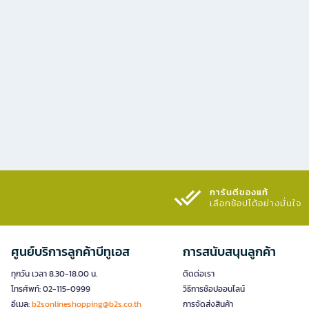
การันตีของแท้
เลือกช้อปได้อย่างมั่นใจ​
ศูนย์บริการลูกค้าบีทูเอส
การสนับสนุนลูกค้า
ทุกวัน เวลา 8.30-18.00 น.
ติดต่อเรา
โทรศัพท์: 02-115-0999
วิธีการช้อปออนไลน์
อีเมล:
b2sonlineshopping@b2s.co.th
การจัดส่งสินค้า