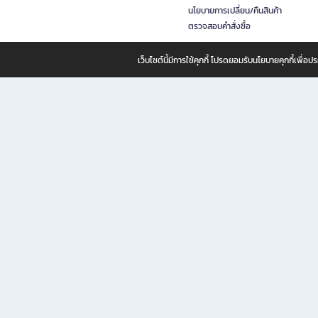
นโยบายการเปลี่ยน/คืนสินค้า
ตรวจสอบคำสั่งซื้อ
เว็บไซต์นี้มีการใช้คุกกี้ โปรดยอมรับนโยบายคุกกี้เพื่
B2S ธุรกิจในเครือ เซ็นทรัล รีเทล คอร์ปอเรชั่น จำกัด (มหาชน)
B2S Online แหล่งรวมหนังสือ เครื่องเขียน และแรงบันดาลใจสำหรับ
B2S Online คือร้านหนังสือและเครื่องเขียนออนไลน์ที่ครบครัน ตอบโจทย์คนรักการอ่านและงานเ
ทำไม B2S Online คือแหล่งช้อปปิ้งที่คุณไม่ควรพลาด
ไม่ว่าคุณจะเป็นนักเรียน นักศึกษา คนทำงาน B2S พร้อมให้คุณเลือกสินค้าคุณภาพได้ตลอด 24