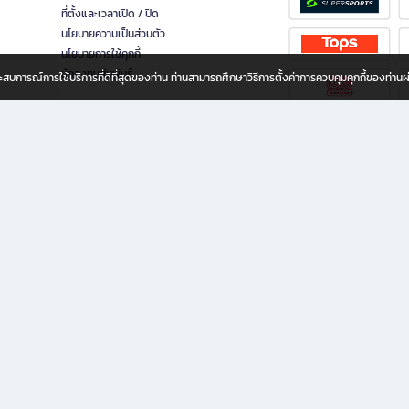
ที่ตั้งและเวลาเปิด / ปิด
นโยบายความเป็นส่วนตัว
นโยบายการใช้คุกกี้
นักลงทุนสัมพันธ์
อประสบการณ์การใช้บริการที่ดีที่สุดของท่าน ท่านสามารถศึกษาวิธีการตั้งค่าการควบคุมคุกกี้ของท่าน
ทุกวัย
ขียน ให้คุณรู้สึกเหมือนมีร้านหนังสือใกล้ฉันอยู่ในมือ ช้อปง่าย ไม่ต้องออกจากบ้าน เพราะ b2
 ชั่วโมง พร้อมโปรโมชั่นและสิทธิพิเศษมากมาย