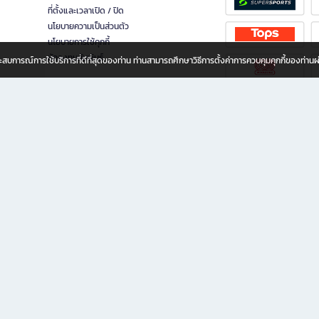
ที่ตั้งและเวลาเปิด / ปิด
นโยบายความเป็นส่วนตัว
นโยบายการใช้คุกกี้
นักลงทุนสัมพันธ์
อประสบการณ์การใช้บริการที่ดีที่สุดของท่าน ท่านสามารถศึกษาวิธีการตั้งค่าการควบคุมคุกกี้ของท่าน
ทุกวัย
ขียน ให้คุณรู้สึกเหมือนมีร้านหนังสือใกล้ฉันอยู่ในมือ ช้อปง่าย ไม่ต้องออกจากบ้าน เพราะ b2
 ชั่วโมง พร้อมโปรโมชั่นและสิทธิพิเศษมากมาย