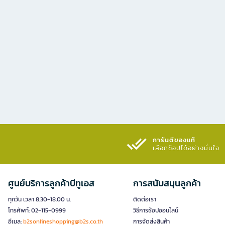
การันตีของแท้
เลือกช้อปได้อย่างมั่นใจ​
ศูนย์บริการลูกค้าบีทูเอส
การสนับสนุนลูกค้า
ทุกวัน เวลา 8.30-18.00 น.
ติดต่อเรา
โทรศัพท์: 02-115-0999
วิธีการช้อปออนไลน์
อีเมล:
b2sonlineshopping@b2s.co.th
การจัดส่งสินค้า