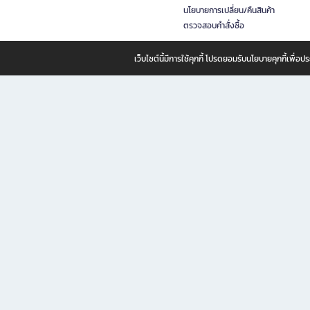
นโยบายการเปลี่ยน/คืนสินค้า
ตรวจสอบคำสั่งซื้อ
เว็บไซต์นี้มีการใช้คุกกี้ โปรดยอมรับนโยบายคุกกี้เพื่
B2S ธุรกิจในเครือ เซ็นทรัล รีเทล คอร์ปอเรชั่น จำกัด (มหาชน)
B2S Online แหล่งรวมหนังสือ เครื่องเขียน และแรงบันดาลใจสำหรับ
B2S Online คือร้านหนังสือและเครื่องเขียนออนไลน์ที่ครบครัน ตอบโจทย์คนรักการอ่านและงานเ
ทำไม B2S Online คือแหล่งช้อปปิ้งที่คุณไม่ควรพลาด
ไม่ว่าคุณจะเป็นนักเรียน นักศึกษา คนทำงาน B2S พร้อมให้คุณเลือกสินค้าคุณภาพได้ตลอด 24