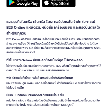
B2S ธุรกิจในเครือ เซ็นทรัล รีเทล คอร์ปอเรชั่น จำกัด (มหาชน)
B2S Online แหล่งรวมหนังสือ เครื่องเขียน และแรงบันดาลใจ
สำหรับทุกวัย
B2S Online คือร้านหนังสือและเครื่องเขียนออนไลน์ที่ครบครัน ตอบโจทย์คนรักการ
อ่านและงานเขียน ให้คุณรู้สึกเหมือนมีร้านหนังสือใกล้ฉันอยู่ในมือ ช้อปง่าย ไม่ต้อง
ออกจากบ้าน เพราะ b2s มีทั้งหนังสือหลากหลายแนวและเครื่องเขียนคุณภาพ พร้อม
สิทธิพิเศษที่ไม่ควรพลาด!
ทำไม B2S Online คือแหล่งช้อปปิ้งที่คุณไม่ควรพลาด
ไม่ว่าคุณจะเป็นนักเรียน นักศึกษา คนทำงาน B2S พร้อมให้คุณเลือกสินค้าคุณภาพได้
ตลอด 24 ชั่วโมง พร้อมโปรโมชั่นและสิทธิพิเศษมากมาย
ฟรี! ค่าจัดส่งทั่วไทย *เมื่อสั่งครบขั้นต่ำที่บริษัทกำหนด
ช้อปเพลินเกินคุ้ม! เพียงมียอดสั่งซื้อสินค้าขั้นต่ำที่บริษัทกำหนด รับสิทธิ์ส่งฟรีถึงบ้าน
ไม่ต้องจ่ายเพิ่ม
มั่นใจ หนังสือถึงมือปลอดภัย ด้วยบับเบิ้ล 3 ชั้น
หนังสือทุกเล่มจากบีทูเอสห่อด้วยบับเบิ้ลหนาแน่นถึง 3 ชั้น หมดกังวลเรื่องความเสีย
หายระหว่างจัดส่ง พร้อมส่งตรงถึงมือคุณในสภาพสมบูรณ์