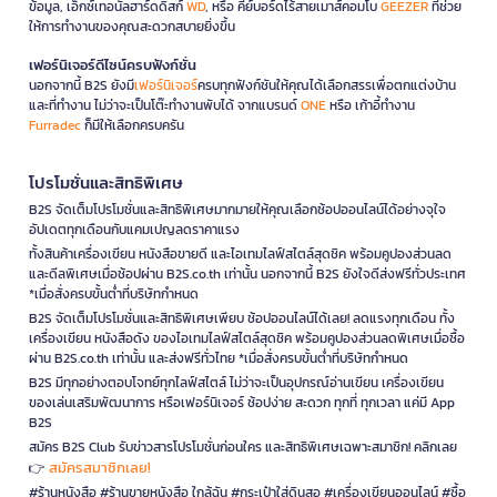
ข้อมูล, เอ็กซ์เทอนัลฮาร์ดดิสก์
WD
, หรือ คีย์บอร์ดไร้สายเมาส์คอมโบ
GEEZER
ที่ช่วย
ให้การทำงานของคุณสะดวกสบายยิ่งขึ้น
เฟอร์นิเจอร์ดีไซน์ครบฟังก์ชั่น
นอกจากนี้ B2S ยังมี
เฟอร์นิเจอร์
ครบทุกฟังก์ชันให้คุณได้เลือกสรรเพื่อตกแต่งบ้าน
และที่ทำงาน ไม่ว่าจะเป็นโต๊ะทำงานพับได้ จากแบรนด์
ONE
หรือ เก้าอี้ทำงาน
Furradec
ก็มีให้เลือกครบครัน
โปรโมชั่นและสิทธิพิเศษ
B2S จัดเต็มโปรโมชั่นและสิทธิพิเศษมากมายให้คุณเลือกช้อปออนไลน์ได้อย่างจุใจ
อัปเดตทุกเดือนกับแคมเปญลดราคาแรง
ทั้งสินค้าเครื่องเขียน หนังสือขายดี และไอเทมไลฟ์สไตล์สุดชิค พร้อมคูปองส่วนลด
และดีลพิเศษเมื่อช้อปผ่าน B2S.co.th เท่านั้น นอกจากนี้ B2S ยังใจดีส่งฟรีทั่วประเทศ
*เมื่อสั่งครบขั้นต่ำที่บริษัทกำหนด
B2S จัดเต็มโปรโมชั่นและสิทธิพิเศษเพียบ ช้อปออนไลน์ได้เลย! ลดแรงทุกเดือน ทั้ง
เครื่องเขียน หนังสือดัง ของไอเทมไลฟ์สไตล์สุดชิค พร้อมคูปองส่วนลดพิเศษเมื่อซื้อ
ผ่าน B2S.co.th เท่านั้น และส่งฟรีทั่วไทย *เมื่อสั่งครบขั้นต่ำที่บริษัทกำหนด
B2S มีทุกอย่างตอบโจทย์ทุกไลฟ์สไตล์ ไม่ว่าจะเป็นอุปกรณ์อ่านเขียน เครื่องเขียน
ของเล่นเสริมพัฒนาการ หรือเฟอร์นิเจอร์ ช้อปง่าย สะดวก ทุกที่ ทุกเวลา แค่มี App
B2S
สมัคร B2S Club รับข่าวสารโปรโมชั่นก่อนใคร และสิทธิพิเศษเฉพาะสมาชิก! คลิกเลย
สมัครสมาชิกเลย!
👉
#ร้านหนังสือ #ร้านขายหนังสือ ใกล้ฉัน #กระเป๋าใส่ดินสอ #เครื่องเขียนออนไลน์ #ซื้อ