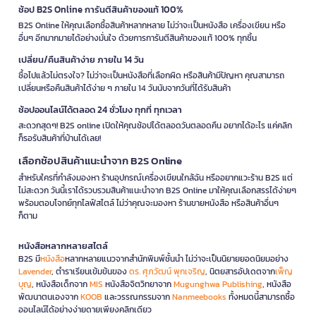
ช้อป B2S Online การันตีสินค้าของแท้ 100%
B2S Online ให้คุณเลือกซื้อสินค้าหลากหลาย ไม่ว่าจะเป็นหนังสือ เครื่องเขียน หรือ
อื่นๆ อีกมากมายได้อย่างมั่นใจ ด้วยการการันตีสินค้าของแท้ 100% ทุกชิ้น
เปลี่ยน/คืนสินค้าง่าย ภายใน 14 วัน
ซื้อไปแล้วไม่ตรงใจ? ไม่ว่าจะเป็นหนังสือที่เลือกผิด หรือสินค้ามีปัญหา คุณสามารถ
เปลี่ยนหรือคืนสินค้าได้ง่าย ๆ ภายใน 14 วันนับจากวันที่ได้รับสินค้า
ช้อปออนไลน์ได้ตลอด 24 ชั่วโมง ทุกที่ ทุกเวลา
สะดวกสุดๆ! B2S online เปิดให้คุณช้อปได้ตลอดวันตลอดคืน อยากได้อะไร แค่คลิก
ก็รอรับสินค้าที่บ้านได้เลย!
เลือกช้อปสินค้าแนะนำจาก B2S Online
สำหรับใครที่กำลังมองหา ร้านอุปกรณ์เครื่องเขียนใกล้ฉัน หรืออยากแวะร้าน B2S แต่
ไม่สะดวก วันนี้เราได้รวบรวมสินค้าแนะนำจาก B2S Online มาให้คุณเลือกสรรได้ง่ายๆ
พร้อมตอบโจทย์ทุกไลฟ์สไตล์ ไม่ว่าคุณจะมองหา ร้านขายหนังสือ หรือสินค้าอื่นๆ
ก็ตาม
หนังสือหลากหลายสไตล์
B2S มี
หนังสือ
หลากหลายแนวจากสำนักพิมพ์ชั้นนำ ไม่ว่าจะเป็นนิยายยอดนิยมอย่าง
Lavender
, ตำราเรียนเข้มข้นของ
ดร. ศุภวัฒน์ พุกเจริญ
, นิตยสารอัปเดตจาก
เพ็ญ
บุญ
, หนังสือเด็กจาก
MIS
หนังสือจิตวิทยาจาก
Mugunghwa Publishing
, หนังสือ
พัฒนาตนเองจาก
KOOB
และวรรณกรรมจาก
Nanmeebooks
ทั้งหมดนี้สามารถซื้อ
ออนไลน์ได้อย่างง่ายดายเพียงคลิกเดียว