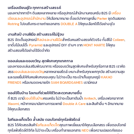
เครื่องเขียนคู่ใจ ทุกการสร้างสรรค์
มองหาปากกาดีๆ ดินสอหลากหลาย หรืออุปกรณ์สำนักงานครบครัน B2S มี
เครื่อง
เขียนและอุปกรณ์สำนักงาน
ให้เลือกมากมาย ตั้งแต่ปากกาลูกลื่น
Parker
ชุดดินสอกด
Rotring
ไปจนถึงกระดาษถ่ายเอกสาร
DOUBLE A
ให้คุณเลือกใช้ได้อย่างจุใจ
งานศิลป์ งานฝีมือ สร้างสรรค์ไม่รู้จบ
B2S จัดเต็มอุปกรณ์
ศิลปะและงานฝีมือ
สำหรับคนสร้างสรรค์ตัวจริง ทั้งสีไม้
Colleen
,
ขาตั้งไม้บนโต๊ะ
Pyramid
และอุปกรณ์ DIY ต่างๆ จาก
MONT MARTE
ให้คุณ
สร้างสรรค์ได้อย่างไร้ขีดจำกัด
ของเล่นและของขวัญ สุดพิเศษทุกเทศกาล
มองหาของเล่นเสริมพัฒนาการ หรือของขวัญสุดพิเศษสำหรับทุกโอกาส B2S เราคัด
สรร
ของเล่นและของขวัญ
หลากหลายสไตล์ เหมาะสำหรับทุกเพศทุกวัย สร้างความสุข
และรอยยิ้มให้กับคนพิเศษของคุณ ไม่ว่าจะเป็น กระเป๋าเก็บอุณหภูมิ
KAKAO
FRIENDS
หรือเกมจดหมายรัก
SIAM BOARDGAMES
เรามีครบ!
ของใช้ในบ้าน ไอเทมที่ช่วยให้ชีวิตสะดวกสบายขึ้น
ที่ B2S เรามี
ของใช้ในบ้าน
ครบครัน ไม่ว่าจะเป็นกาต้มน้ำ
Anitech
, เครื่องฟอกอากาศ
Xiaomi
, หน้ากากอนามัยทางการแพทย์
Double A Care
และสินค้าอื่น ๆ อีกมากมาย
ให้คุณเลือกสรร
ไอทีและแก็ดเจ็ต ล้ำสมัย ตอบโจทย์ทุกไลฟ์สไตล์
B2S ได้คัดสรรสินค้า
ไอทีและแก็ดเจ็ต
คุณภาพเยี่ยมมาให้คุณเลือกสรร เพื่อตอบโจทย์
ทุกไลฟ์สไตล์ดิจิทัล ไม่ว่าจะเป็น เครื่องทำลายเอกสาร
NEO
เพื่อความปลอดภัยของ