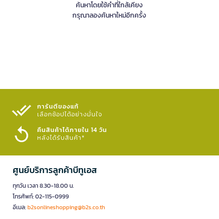
ค้นหาโดยใช้คำที่ใกล้เคียง
กรุณาลองค้นหาใหม่อีกครั้ง
การันตีของแท้
เลือกช้อปได้อย่างมั่นใจ​
คืนสินค้าได้ภายใน 14 วัน
หลังได้รับสินค้า*
ศูนย์บริการลูกค้าบีทูเอส
ทุกวัน เวลา 8.30-18.00 น.
โทรศัพท์: 02-115-0999
อีเมล:
b2sonlineshopping@b2s.co.th