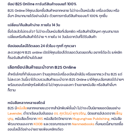
ช้อป B2S Online การันตีสินค้าของแท้ 100%
B2S Online ให้คุณเลือกซื้อสินค้าหลากหลาย ไม่ว่าจะเป็นหนังสือ เครื่องเขียน หรือ
อื่นๆ อีกมากมายได้อย่างมั่นใจ ด้วยการการันตีสินค้าของแท้ 100% ทุกชิ้น
เปลี่ยน/คืนสินค้าง่าย ภายใน 14 วัน
ซื้อไปแล้วไม่ตรงใจ? ไม่ว่าจะเป็นหนังสือที่เลือกผิด หรือสินค้ามีปัญหา คุณสามารถ
เปลี่ยนหรือคืนสินค้าได้ง่าย ๆ ภายใน 14 วันนับจากวันที่ได้รับสินค้า
ช้อปออนไลน์ได้ตลอด 24 ชั่วโมง ทุกที่ ทุกเวลา
สะดวกสุดๆ! B2S online เปิดให้คุณช้อปได้ตลอดวันตลอดคืน อยากได้อะไร แค่คลิก
ก็รอรับสินค้าที่บ้านได้เลย!
เลือกช้อปสินค้าแนะนำจาก B2S Online
สำหรับใครที่กำลังมองหา ร้านอุปกรณ์เครื่องเขียนใกล้ฉัน หรืออยากแวะร้าน B2S แต่
ไม่สะดวก วันนี้เราได้รวบรวมสินค้าแนะนำจาก B2S Online มาให้คุณเลือกสรรได้ง่ายๆ
พร้อมตอบโจทย์ทุกไลฟ์สไตล์ ไม่ว่าคุณจะมองหา ร้านขายหนังสือ หรือสินค้าอื่นๆ
ก็ตาม
หนังสือหลากหลายสไตล์
B2S มี
หนังสือ
หลากหลายแนวจากสำนักพิมพ์ชั้นนำ ไม่ว่าจะเป็นนิยายยอดนิยมอย่าง
Lavender
, ตำราเรียนเข้มข้นของ
ดร. ศุภวัฒน์ พุกเจริญ
, นิตยสารอัปเดตจาก
เพ็ญ
บุญ
, หนังสือเด็กจาก
MIS
หนังสือจิตวิทยาจาก
Mugunghwa Publishing
, หนังสือ
พัฒนาตนเองจาก
KOOB
และวรรณกรรมจาก
Nanmeebooks
ทั้งหมดนี้สามารถซื้อ
ออนไลน์ได้อย่างง่ายดายเพียงคลิกเดียว