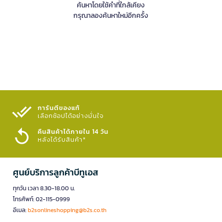
ค้นหาโดยใช้คำที่ใกล้เคียง
กรุณาลองค้นหาใหม่อีกครั้ง
การันตีของแท้
เลือกช้อปได้อย่างมั่นใจ​
คืนสินค้าได้ภายใน 14 วัน
หลังได้รับสินค้า*
ศูนย์บริการลูกค้าบีทูเอส
ทุกวัน เวลา 8.30-18.00 น.
โทรศัพท์: 02-115-0999
อีเมล:
b2sonlineshopping@b2s.co.th