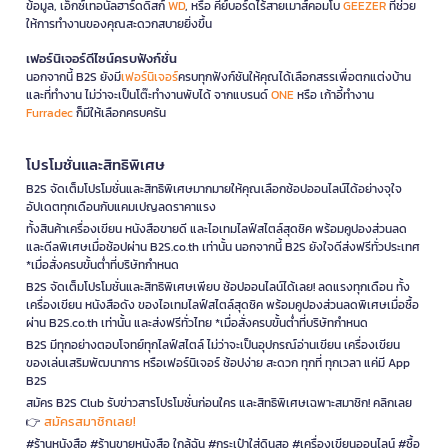
ข้อมูล, เอ็กซ์เทอนัลฮาร์ดดิสก์
WD
, หรือ คีย์บอร์ดไร้สายเมาส์คอมโบ
GEEZER
ที่ช่วย
ให้การทำงานของคุณสะดวกสบายยิ่งขึ้น
เฟอร์นิเจอร์ดีไซน์ครบฟังก์ชั่น
นอกจากนี้ B2S ยังมี
เฟอร์นิเจอร์
ครบทุกฟังก์ชันให้คุณได้เลือกสรรเพื่อตกแต่งบ้าน
และที่ทำงาน ไม่ว่าจะเป็นโต๊ะทำงานพับได้ จากแบรนด์
ONE
หรือ เก้าอี้ทำงาน
Furradec
ก็มีให้เลือกครบครัน
โปรโมชั่นและสิทธิพิเศษ
B2S จัดเต็มโปรโมชั่นและสิทธิพิเศษมากมายให้คุณเลือกช้อปออนไลน์ได้อย่างจุใจ
อัปเดตทุกเดือนกับแคมเปญลดราคาแรง
ทั้งสินค้าเครื่องเขียน หนังสือขายดี และไอเทมไลฟ์สไตล์สุดชิค พร้อมคูปองส่วนลด
และดีลพิเศษเมื่อช้อปผ่าน B2S.co.th เท่านั้น นอกจากนี้ B2S ยังใจดีส่งฟรีทั่วประเทศ
*เมื่อสั่งครบขั้นต่ำที่บริษัทกำหนด
B2S จัดเต็มโปรโมชั่นและสิทธิพิเศษเพียบ ช้อปออนไลน์ได้เลย! ลดแรงทุกเดือน ทั้ง
เครื่องเขียน หนังสือดัง ของไอเทมไลฟ์สไตล์สุดชิค พร้อมคูปองส่วนลดพิเศษเมื่อซื้อ
ผ่าน B2S.co.th เท่านั้น และส่งฟรีทั่วไทย *เมื่อสั่งครบขั้นต่ำที่บริษัทกำหนด
B2S มีทุกอย่างตอบโจทย์ทุกไลฟ์สไตล์ ไม่ว่าจะเป็นอุปกรณ์อ่านเขียน เครื่องเขียน
ของเล่นเสริมพัฒนาการ หรือเฟอร์นิเจอร์ ช้อปง่าย สะดวก ทุกที่ ทุกเวลา แค่มี App
B2S
สมัคร B2S Club รับข่าวสารโปรโมชั่นก่อนใคร และสิทธิพิเศษเฉพาะสมาชิก! คลิกเลย
สมัครสมาชิกเลย!
👉
#ร้านหนังสือ #ร้านขายหนังสือ ใกล้ฉัน #กระเป๋าใส่ดินสอ #เครื่องเขียนออนไลน์ #ซื้อ