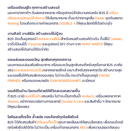
เครื่องเขียนคู่ใจ ทุกการสร้างสรรค์
มองหาปากกาดีๆ ดินสอหลากหลาย หรืออุปกรณ์สำนักงานครบครัน B2S มี
เครื่อง
เขียนและอุปกรณ์สำนักงาน
ให้เลือกมากมาย ตั้งแต่ปากกาลูกลื่น
Parker
ชุดดินสอกด
Rotring
ไปจนถึงกระดาษถ่ายเอกสาร
DOUBLE A
ให้คุณเลือกใช้ได้อย่างจุใจ
งานศิลป์ งานฝีมือ สร้างสรรค์ไม่รู้จบ
B2S จัดเต็มอุปกรณ์
ศิลปะและงานฝีมือ
สำหรับคนสร้างสรรค์ตัวจริง ทั้งสีไม้
Colleen
,
ขาตั้งไม้บนโต๊ะ
Pyramid
และอุปกรณ์ DIY ต่างๆ จาก
MONT MARTE
ให้คุณ
สร้างสรรค์ได้อย่างไร้ขีดจำกัด
ของเล่นและของขวัญ สุดพิเศษทุกเทศกาล
มองหาของเล่นเสริมพัฒนาการ หรือของขวัญสุดพิเศษสำหรับทุกโอกาส B2S เราคัด
สรร
ของเล่นและของขวัญ
หลากหลายสไตล์ เหมาะสำหรับทุกเพศทุกวัย สร้างความสุข
และรอยยิ้มให้กับคนพิเศษของคุณ ไม่ว่าจะเป็น กระเป๋าเก็บอุณหภูมิ
KAKAO
FRIENDS
หรือเกมจดหมายรัก
SIAM BOARDGAMES
เรามีครบ!
ของใช้ในบ้าน ไอเทมที่ช่วยให้ชีวิตสะดวกสบายขึ้น
ที่ B2S เรามี
ของใช้ในบ้าน
ครบครัน ไม่ว่าจะเป็นกาต้มน้ำ
Anitech
, เครื่องฟอกอากาศ
Xiaomi
, หน้ากากอนามัยทางการแพทย์
Double A Care
และสินค้าอื่น ๆ อีกมากมาย
ให้คุณเลือกสรร
ไอทีและแก็ดเจ็ต ล้ำสมัย ตอบโจทย์ทุกไลฟ์สไตล์
B2S ได้คัดสรรสินค้า
ไอทีและแก็ดเจ็ต
คุณภาพเยี่ยมมาให้คุณเลือกสรร เพื่อตอบโจทย์
ทุกไลฟ์สไตล์ดิจิทัล ไม่ว่าจะเป็น เครื่องทำลายเอกสาร
NEO
เพื่อความปลอดภัยของ