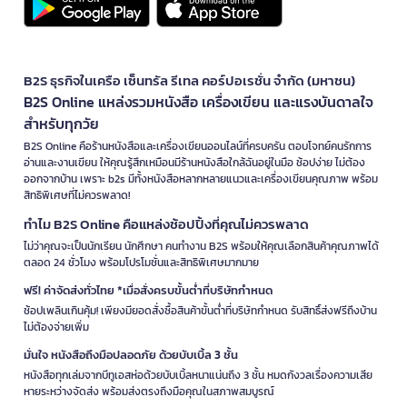
B2S ธุรกิจในเครือ เซ็นทรัล รีเทล คอร์ปอเรชั่น จำกัด (มหาชน)
B2S Online แหล่งรวมหนังสือ เครื่องเขียน และแรงบันดาลใจ
สำหรับทุกวัย
B2S Online คือร้านหนังสือและเครื่องเขียนออนไลน์ที่ครบครัน ตอบโจทย์คนรักการ
อ่านและงานเขียน ให้คุณรู้สึกเหมือนมีร้านหนังสือใกล้ฉันอยู่ในมือ ช้อปง่าย ไม่ต้อง
ออกจากบ้าน เพราะ b2s มีทั้งหนังสือหลากหลายแนวและเครื่องเขียนคุณภาพ พร้อม
สิทธิพิเศษที่ไม่ควรพลาด!
ทำไม B2S Online คือแหล่งช้อปปิ้งที่คุณไม่ควรพลาด
ไม่ว่าคุณจะเป็นนักเรียน นักศึกษา คนทำงาน B2S พร้อมให้คุณเลือกสินค้าคุณภาพได้
ตลอด 24 ชั่วโมง พร้อมโปรโมชั่นและสิทธิพิเศษมากมาย
ฟรี! ค่าจัดส่งทั่วไทย *เมื่อสั่งครบขั้นต่ำที่บริษัทกำหนด
ช้อปเพลินเกินคุ้ม! เพียงมียอดสั่งซื้อสินค้าขั้นต่ำที่บริษัทกำหนด รับสิทธิ์ส่งฟรีถึงบ้าน
ไม่ต้องจ่ายเพิ่ม
มั่นใจ หนังสือถึงมือปลอดภัย ด้วยบับเบิ้ล 3 ชั้น
หนังสือทุกเล่มจากบีทูเอสห่อด้วยบับเบิ้ลหนาแน่นถึง 3 ชั้น หมดกังวลเรื่องความเสีย
หายระหว่างจัดส่ง พร้อมส่งตรงถึงมือคุณในสภาพสมบูรณ์