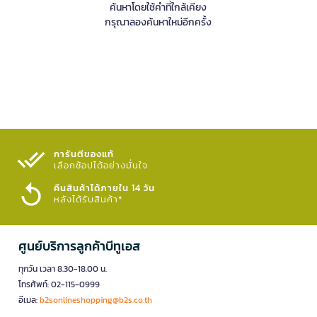
ค้นหาโดยใช้คำที่ใกล้เคียง
กรุณาลองค้นหาใหม่อีกครั้ง
การันตีของแท้
เลือกช้อปได้อย่างมั่นใจ​
คืนสินค้าได้ภายใน 14 วัน
หลังได้รับสินค้า*
ศูนย์บริการลูกค้าบีทูเอส
ทุกวัน เวลา 8.30-18.00 น.
โทรศัพท์: 02-115-0999
อีเมล:
b2sonlineshopping@b2s.co.th