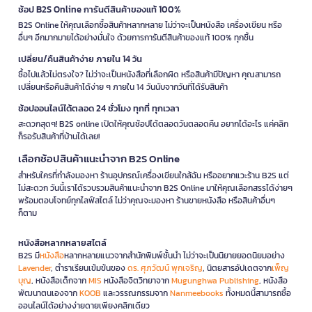
ช้อป B2S Online การันตีสินค้าของแท้ 100%
B2S Online ให้คุณเลือกซื้อสินค้าหลากหลาย ไม่ว่าจะเป็นหนังสือ เครื่องเขียน หรือ
อื่นๆ อีกมากมายได้อย่างมั่นใจ ด้วยการการันตีสินค้าของแท้ 100% ทุกชิ้น
เปลี่ยน/คืนสินค้าง่าย ภายใน 14 วัน
ซื้อไปแล้วไม่ตรงใจ? ไม่ว่าจะเป็นหนังสือที่เลือกผิด หรือสินค้ามีปัญหา คุณสามารถ
เปลี่ยนหรือคืนสินค้าได้ง่าย ๆ ภายใน 14 วันนับจากวันที่ได้รับสินค้า
ช้อปออนไลน์ได้ตลอด 24 ชั่วโมง ทุกที่ ทุกเวลา
สะดวกสุดๆ! B2S online เปิดให้คุณช้อปได้ตลอดวันตลอดคืน อยากได้อะไร แค่คลิก
ก็รอรับสินค้าที่บ้านได้เลย!
เลือกช้อปสินค้าแนะนำจาก B2S Online
สำหรับใครที่กำลังมองหา ร้านอุปกรณ์เครื่องเขียนใกล้ฉัน หรืออยากแวะร้าน B2S แต่
ไม่สะดวก วันนี้เราได้รวบรวมสินค้าแนะนำจาก B2S Online มาให้คุณเลือกสรรได้ง่ายๆ
พร้อมตอบโจทย์ทุกไลฟ์สไตล์ ไม่ว่าคุณจะมองหา ร้านขายหนังสือ หรือสินค้าอื่นๆ
ก็ตาม
หนังสือหลากหลายสไตล์
B2S มี
หนังสือ
หลากหลายแนวจากสำนักพิมพ์ชั้นนำ ไม่ว่าจะเป็นนิยายยอดนิยมอย่าง
Lavender
, ตำราเรียนเข้มข้นของ
ดร. ศุภวัฒน์ พุกเจริญ
, นิตยสารอัปเดตจาก
เพ็ญ
บุญ
, หนังสือเด็กจาก
MIS
หนังสือจิตวิทยาจาก
Mugunghwa Publishing
, หนังสือ
พัฒนาตนเองจาก
KOOB
และวรรณกรรมจาก
Nanmeebooks
ทั้งหมดนี้สามารถซื้อ
ออนไลน์ได้อย่างง่ายดายเพียงคลิกเดียว