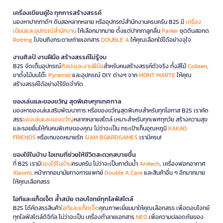
เครื่องเขียนคู่ใจ ทุกการสร้างสรรค์
มองหาปากกาดีๆ ดินสอหลากหลาย หรืออุปกรณ์สำนักงานครบครัน B2S มี
เครื่อง
เขียนและอุปกรณ์สำนักงาน
ให้เลือกมากมาย ตั้งแต่ปากกาลูกลื่น
Parker
ชุดดินสอกด
Rotring
ไปจนถึงกระดาษถ่ายเอกสาร
DOUBLE A
ให้คุณเลือกใช้ได้อย่างจุใจ
งานศิลป์ งานฝีมือ สร้างสรรค์ไม่รู้จบ
B2S จัดเต็มอุปกรณ์
ศิลปะและงานฝีมือ
สำหรับคนสร้างสรรค์ตัวจริง ทั้งสีไม้
Colleen
,
ขาตั้งไม้บนโต๊ะ
Pyramid
และอุปกรณ์ DIY ต่างๆ จาก
MONT MARTE
ให้คุณ
สร้างสรรค์ได้อย่างไร้ขีดจำกัด
ของเล่นและของขวัญ สุดพิเศษทุกเทศกาล
มองหาของเล่นเสริมพัฒนาการ หรือของขวัญสุดพิเศษสำหรับทุกโอกาส B2S เราคัด
สรร
ของเล่นและของขวัญ
หลากหลายสไตล์ เหมาะสำหรับทุกเพศทุกวัย สร้างความสุข
และรอยยิ้มให้กับคนพิเศษของคุณ ไม่ว่าจะเป็น กระเป๋าเก็บอุณหภูมิ
KAKAO
FRIENDS
หรือเกมจดหมายรัก
SIAM BOARDGAMES
เรามีครบ!
ของใช้ในบ้าน ไอเทมที่ช่วยให้ชีวิตสะดวกสบายขึ้น
ที่ B2S เรามี
ของใช้ในบ้าน
ครบครัน ไม่ว่าจะเป็นกาต้มน้ำ
Anitech
, เครื่องฟอกอากาศ
Xiaomi
, หน้ากากอนามัยทางการแพทย์
Double A Care
และสินค้าอื่น ๆ อีกมากมาย
ให้คุณเลือกสรร
ไอทีและแก็ดเจ็ต ล้ำสมัย ตอบโจทย์ทุกไลฟ์สไตล์
B2S ได้คัดสรรสินค้า
ไอทีและแก็ดเจ็ต
คุณภาพเยี่ยมมาให้คุณเลือกสรร เพื่อตอบโจทย์
ทุกไลฟ์สไตล์ดิจิทัล ไม่ว่าจะเป็น เครื่องทำลายเอกสาร
NEO
เพื่อความปลอดภัยของ