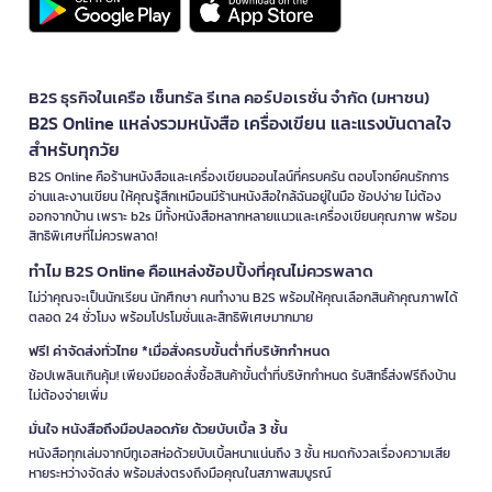
B2S ธุรกิจในเครือ เซ็นทรัล รีเทล คอร์ปอเรชั่น จำกัด (มหาชน)
B2S Online แหล่งรวมหนังสือ เครื่องเขียน และแรงบันดาลใจ
สำหรับทุกวัย
B2S Online คือร้านหนังสือและเครื่องเขียนออนไลน์ที่ครบครัน ตอบโจทย์คนรักการ
อ่านและงานเขียน ให้คุณรู้สึกเหมือนมีร้านหนังสือใกล้ฉันอยู่ในมือ ช้อปง่าย ไม่ต้อง
ออกจากบ้าน เพราะ b2s มีทั้งหนังสือหลากหลายแนวและเครื่องเขียนคุณภาพ พร้อม
สิทธิพิเศษที่ไม่ควรพลาด!
ทำไม B2S Online คือแหล่งช้อปปิ้งที่คุณไม่ควรพลาด
ไม่ว่าคุณจะเป็นนักเรียน นักศึกษา คนทำงาน B2S พร้อมให้คุณเลือกสินค้าคุณภาพได้
ตลอด 24 ชั่วโมง พร้อมโปรโมชั่นและสิทธิพิเศษมากมาย
ฟรี! ค่าจัดส่งทั่วไทย *เมื่อสั่งครบขั้นต่ำที่บริษัทกำหนด
ช้อปเพลินเกินคุ้ม! เพียงมียอดสั่งซื้อสินค้าขั้นต่ำที่บริษัทกำหนด รับสิทธิ์ส่งฟรีถึงบ้าน
ไม่ต้องจ่ายเพิ่ม
มั่นใจ หนังสือถึงมือปลอดภัย ด้วยบับเบิ้ล 3 ชั้น
หนังสือทุกเล่มจากบีทูเอสห่อด้วยบับเบิ้ลหนาแน่นถึง 3 ชั้น หมดกังวลเรื่องความเสีย
หายระหว่างจัดส่ง พร้อมส่งตรงถึงมือคุณในสภาพสมบูรณ์