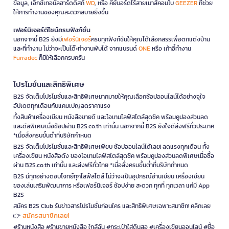
ข้อมูล, เอ็กซ์เทอนัลฮาร์ดดิสก์
WD
, หรือ คีย์บอร์ดไร้สายเมาส์คอมโบ
GEEZER
ที่ช่วย
ให้การทำงานของคุณสะดวกสบายยิ่งขึ้น
เฟอร์นิเจอร์ดีไซน์ครบฟังก์ชั่น
นอกจากนี้ B2S ยังมี
เฟอร์นิเจอร์
ครบทุกฟังก์ชันให้คุณได้เลือกสรรเพื่อตกแต่งบ้าน
และที่ทำงาน ไม่ว่าจะเป็นโต๊ะทำงานพับได้ จากแบรนด์
ONE
หรือ เก้าอี้ทำงาน
Furradec
ก็มีให้เลือกครบครัน
โปรโมชั่นและสิทธิพิเศษ
B2S จัดเต็มโปรโมชั่นและสิทธิพิเศษมากมายให้คุณเลือกช้อปออนไลน์ได้อย่างจุใจ
อัปเดตทุกเดือนกับแคมเปญลดราคาแรง
ทั้งสินค้าเครื่องเขียน หนังสือขายดี และไอเทมไลฟ์สไตล์สุดชิค พร้อมคูปองส่วนลด
และดีลพิเศษเมื่อช้อปผ่าน B2S.co.th เท่านั้น นอกจากนี้ B2S ยังใจดีส่งฟรีทั่วประเทศ
*เมื่อสั่งครบขั้นต่ำที่บริษัทกำหนด
B2S จัดเต็มโปรโมชั่นและสิทธิพิเศษเพียบ ช้อปออนไลน์ได้เลย! ลดแรงทุกเดือน ทั้ง
เครื่องเขียน หนังสือดัง ของไอเทมไลฟ์สไตล์สุดชิค พร้อมคูปองส่วนลดพิเศษเมื่อซื้อ
ผ่าน B2S.co.th เท่านั้น และส่งฟรีทั่วไทย *เมื่อสั่งครบขั้นต่ำที่บริษัทกำหนด
B2S มีทุกอย่างตอบโจทย์ทุกไลฟ์สไตล์ ไม่ว่าจะเป็นอุปกรณ์อ่านเขียน เครื่องเขียน
ของเล่นเสริมพัฒนาการ หรือเฟอร์นิเจอร์ ช้อปง่าย สะดวก ทุกที่ ทุกเวลา แค่มี App
B2S
สมัคร B2S Club รับข่าวสารโปรโมชั่นก่อนใคร และสิทธิพิเศษเฉพาะสมาชิก! คลิกเลย
สมัครสมาชิกเลย!
👉
#ร้านหนังสือ #ร้านขายหนังสือ ใกล้ฉัน #กระเป๋าใส่ดินสอ #เครื่องเขียนออนไลน์ #ซื้อ