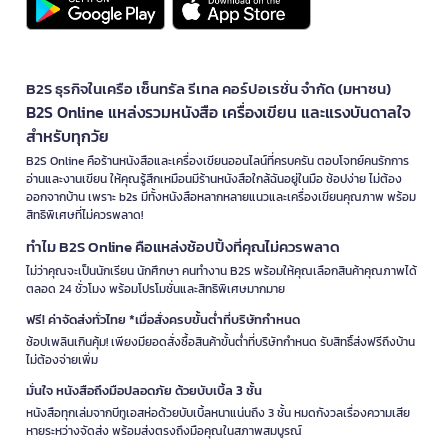
B2S ธุรกิจในเครือ เซ็นทรัล รีเทล คอร์ปอเรชั่น จำกัด (มหาชน)
B2S Online แหล่งรวมหนังสือ เครื่องเขียน และแรงบันดาลใจ
สำหรับทุกวัย
B2S Online คือร้านหนังสือและเครื่องเขียนออนไลน์ที่ครบครัน ตอบโจทย์คนรักการ
อ่านและงานเขียน ให้คุณรู้สึกเหมือนมีร้านหนังสือใกล้ฉันอยู่ในมือ ช้อปง่าย ไม่ต้อง
ออกจากบ้าน เพราะ b2s มีทั้งหนังสือหลากหลายแนวและเครื่องเขียนคุณภาพ พร้อม
สิทธิพิเศษที่ไม่ควรพลาด!
ทำไม B2S Online คือแหล่งช้อปปิ้งที่คุณไม่ควรพลาด
ไม่ว่าคุณจะเป็นนักเรียน นักศึกษา คนทำงาน B2S พร้อมให้คุณเลือกสินค้าคุณภาพได้
ตลอด 24 ชั่วโมง พร้อมโปรโมชั่นและสิทธิพิเศษมากมาย
ฟรี! ค่าจัดส่งทั่วไทย *เมื่อสั่งครบขั้นต่ำที่บริษัทกำหนด
ช้อปเพลินเกินคุ้ม! เพียงมียอดสั่งซื้อสินค้าขั้นต่ำที่บริษัทกำหนด รับสิทธิ์ส่งฟรีถึงบ้าน
ไม่ต้องจ่ายเพิ่ม
มั่นใจ หนังสือถึงมือปลอดภัย ด้วยบับเบิ้ล 3 ชั้น
หนังสือทุกเล่มจากบีทูเอสห่อด้วยบับเบิ้ลหนาแน่นถึง 3 ชั้น หมดกังวลเรื่องความเสีย
หายระหว่างจัดส่ง พร้อมส่งตรงถึงมือคุณในสภาพสมบูรณ์