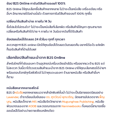
ช้อป B2S Online การันตีสินค้าของแท้ 100%
B2S Online ให้คุณเลือกซื้อสินค้าหลากหลาย ไม่ว่าจะเป็นหนังสือ เครื่องเขียน หรือ
อื่นๆ อีกมากมายได้อย่างมั่นใจ ด้วยการการันตีสินค้าของแท้ 100% ทุกชิ้น
เปลี่ยน/คืนสินค้าง่าย ภายใน 14 วัน
ซื้อไปแล้วไม่ตรงใจ? ไม่ว่าจะเป็นหนังสือที่เลือกผิด หรือสินค้ามีปัญหา คุณสามารถ
เปลี่ยนหรือคืนสินค้าได้ง่าย ๆ ภายใน 14 วันนับจากวันที่ได้รับสินค้า
ช้อปออนไลน์ได้ตลอด 24 ชั่วโมง ทุกที่ ทุกเวลา
สะดวกสุดๆ! B2S online เปิดให้คุณช้อปได้ตลอดวันตลอดคืน อยากได้อะไร แค่คลิก
ก็รอรับสินค้าที่บ้านได้เลย!
เลือกช้อปสินค้าแนะนำจาก B2S Online
สำหรับใครที่กำลังมองหา ร้านอุปกรณ์เครื่องเขียนใกล้ฉัน หรืออยากแวะร้าน B2S แต่
ไม่สะดวก วันนี้เราได้รวบรวมสินค้าแนะนำจาก B2S Online มาให้คุณเลือกสรรได้ง่ายๆ
พร้อมตอบโจทย์ทุกไลฟ์สไตล์ ไม่ว่าคุณจะมองหา ร้านขายหนังสือ หรือสินค้าอื่นๆ
ก็ตาม
หนังสือหลากหลายสไตล์
B2S มี
หนังสือ
หลากหลายแนวจากสำนักพิมพ์ชั้นนำ ไม่ว่าจะเป็นนิยายยอดนิยมอย่าง
Lavender
, ตำราเรียนเข้มข้นของ
ดร. ศุภวัฒน์ พุกเจริญ
, นิตยสารอัปเดตจาก
เพ็ญ
บุญ
, หนังสือเด็กจาก
MIS
หนังสือจิตวิทยาจาก
Mugunghwa Publishing
, หนังสือ
พัฒนาตนเองจาก
KOOB
และวรรณกรรมจาก
Nanmeebooks
ทั้งหมดนี้สามารถซื้อ
ออนไลน์ได้อย่างง่ายดายเพียงคลิกเดียว