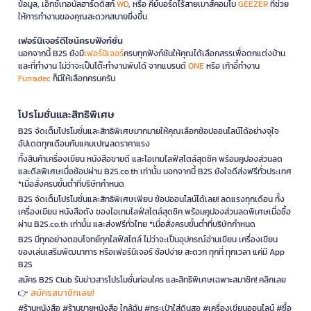
ข้อมูล, เอ็กซ์เทอนัลฮาร์ดดิสก์
WD
, หรือ คีย์บอร์ดไร้สายเมาส์คอมโบ
GEEZER
ที่ช่วย
ให้การทำงานของคุณสะดวกสบายยิ่งขึ้น
เฟอร์นิเจอร์ดีไซน์ครบฟังก์ชั่น
นอกจากนี้ B2S ยังมี
เฟอร์นิเจอร์
ครบทุกฟังก์ชันให้คุณได้เลือกสรรเพื่อตกแต่งบ้าน
และที่ทำงาน ไม่ว่าจะเป็นโต๊ะทำงานพับได้ จากแบรนด์
ONE
หรือ เก้าอี้ทำงาน
Furradec
ก็มีให้เลือกครบครัน
โปรโมชั่นและสิทธิพิเศษ
B2S จัดเต็มโปรโมชั่นและสิทธิพิเศษมากมายให้คุณเลือกช้อปออนไลน์ได้อย่างจุใจ
อัปเดตทุกเดือนกับแคมเปญลดราคาแรง
ทั้งสินค้าเครื่องเขียน หนังสือขายดี และไอเทมไลฟ์สไตล์สุดชิค พร้อมคูปองส่วนลด
และดีลพิเศษเมื่อช้อปผ่าน B2S.co.th เท่านั้น นอกจากนี้ B2S ยังใจดีส่งฟรีทั่วประเทศ
*เมื่อสั่งครบขั้นต่ำที่บริษัทกำหนด
B2S จัดเต็มโปรโมชั่นและสิทธิพิเศษเพียบ ช้อปออนไลน์ได้เลย! ลดแรงทุกเดือน ทั้ง
เครื่องเขียน หนังสือดัง ของไอเทมไลฟ์สไตล์สุดชิค พร้อมคูปองส่วนลดพิเศษเมื่อซื้อ
ผ่าน B2S.co.th เท่านั้น และส่งฟรีทั่วไทย *เมื่อสั่งครบขั้นต่ำที่บริษัทกำหนด
B2S มีทุกอย่างตอบโจทย์ทุกไลฟ์สไตล์ ไม่ว่าจะเป็นอุปกรณ์อ่านเขียน เครื่องเขียน
ของเล่นเสริมพัฒนาการ หรือเฟอร์นิเจอร์ ช้อปง่าย สะดวก ทุกที่ ทุกเวลา แค่มี App
B2S
สมัคร B2S Club รับข่าวสารโปรโมชั่นก่อนใคร และสิทธิพิเศษเฉพาะสมาชิก! คลิกเลย
สมัครสมาชิกเลย!
👉
#ร้านหนังสือ #ร้านขายหนังสือ ใกล้ฉัน #กระเป๋าใส่ดินสอ #เครื่องเขียนออนไลน์ #ซื้อ