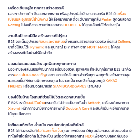
เครื่องเขียนคู่ใจ ทุกการสร้างสรรค์
มองหาปากกาดีๆ ดินสอหลากหลาย หรืออุปกรณ์สำนักงานครบครัน B2S มี
เครื่อง
เขียนและอุปกรณ์สำนักงาน
ให้เลือกมากมาย ตั้งแต่ปากกาลูกลื่น
Parker
ชุดดินสอกด
Rotring
ไปจนถึงกระดาษถ่ายเอกสาร
DOUBLE A
ให้คุณเลือกใช้ได้อย่างจุใจ
งานศิลป์ งานฝีมือ สร้างสรรค์ไม่รู้จบ
B2S จัดเต็มอุปกรณ์
ศิลปะและงานฝีมือ
สำหรับคนสร้างสรรค์ตัวจริง ทั้งสีไม้
Colleen
,
ขาตั้งไม้บนโต๊ะ
Pyramid
และอุปกรณ์ DIY ต่างๆ จาก
MONT MARTE
ให้คุณ
สร้างสรรค์ได้อย่างไร้ขีดจำกัด
ของเล่นและของขวัญ สุดพิเศษทุกเทศกาล
มองหาของเล่นเสริมพัฒนาการ หรือของขวัญสุดพิเศษสำหรับทุกโอกาส B2S เราคัด
สรร
ของเล่นและของขวัญ
หลากหลายสไตล์ เหมาะสำหรับทุกเพศทุกวัย สร้างความสุข
และรอยยิ้มให้กับคนพิเศษของคุณ ไม่ว่าจะเป็น กระเป๋าเก็บอุณหภูมิ
KAKAO
FRIENDS
หรือเกมจดหมายรัก
SIAM BOARDGAMES
เรามีครบ!
ของใช้ในบ้าน ไอเทมที่ช่วยให้ชีวิตสะดวกสบายขึ้น
ที่ B2S เรามี
ของใช้ในบ้าน
ครบครัน ไม่ว่าจะเป็นกาต้มน้ำ
Anitech
, เครื่องฟอกอากาศ
Xiaomi
, หน้ากากอนามัยทางการแพทย์
Double A Care
และสินค้าอื่น ๆ อีกมากมาย
ให้คุณเลือกสรร
ไอทีและแก็ดเจ็ต ล้ำสมัย ตอบโจทย์ทุกไลฟ์สไตล์
B2S ได้คัดสรรสินค้า
ไอทีและแก็ดเจ็ต
คุณภาพเยี่ยมมาให้คุณเลือกสรร เพื่อตอบโจทย์
ทุกไลฟ์สไตล์ดิจิทัล ไม่ว่าจะเป็น เครื่องทำลายเอกสาร
NEO
เพื่อความปลอดภัยของ