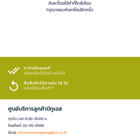
ค้นหาโดยใช้คำที่ใกล้เคียง
กรุณาลองค้นหาใหม่อีกครั้ง
การันตีของแท้
เลือกช้อปได้อย่างมั่นใจ​
คืนสินค้าได้ภายใน 14 วัน
หลังได้รับสินค้า*
ศูนย์บริการลูกค้าบีทูเอส
ทุกวัน เวลา 8.30-18.00 น.
โทรศัพท์: 02-115-0999
อีเมล:
b2sonlineshopping@b2s.co.th