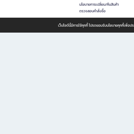
นโยบายการเปลี่ยน/คืนสินค้า
ตรวจสอบคำสั่งซื้อ
เว็บไซต์นี้มีการใช้คุกกี้ โปรดยอมรับนโยบายคุกกี้เพื่
B2S ธุรกิจในเครือ เซ็นทรัล รีเทล คอร์ปอเรชั่น จำกัด (มหาชน)
B2S Online แหล่งรวมหนังสือ เครื่องเขียน และแรงบันดาลใจสำหรับ
B2S Online คือร้านหนังสือและเครื่องเขียนออนไลน์ที่ครบครัน ตอบโจทย์คนรักการอ่านและงานเ
ทำไม B2S Online คือแหล่งช้อปปิ้งที่คุณไม่ควรพลาด
ไม่ว่าคุณจะเป็นนักเรียน นักศึกษา คนทำงาน B2S พร้อมให้คุณเลือกสินค้าคุณภาพได้ตลอด 24