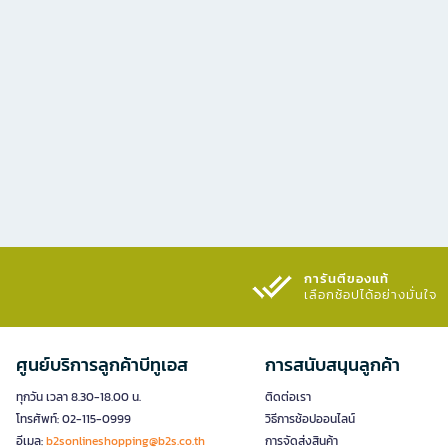
การันตีของแท้
เลือกช้อปได้อย่างมั่นใจ​
ศูนย์บริการลูกค้าบีทูเอส
การสนับสนุนลูกค้า
ทุกวัน เวลา 8.30-18.00 น.
ติดต่อเรา
โทรศัพท์: 02-115-0999
วิธีการช้อปออนไลน์
อีเมล:
b2sonlineshopping@b2s.co.th
การจัดส่งสินค้า