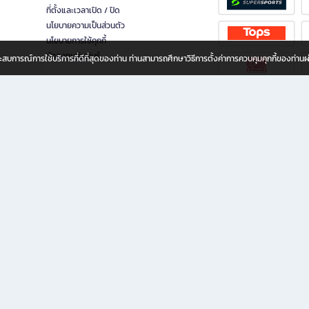
ที่ตั้งและเวลาเปิด / ปิด
นโยบายความเป็นส่วนตัว
นโยบายการใช้คุกกี้
นักลงทุนสัมพันธ์
อประสบการณ์การใช้บริการที่ดีที่สุดของท่าน ท่านสามารถศึกษาวิธีการตั้งค่าการควบคุมคุกกี้ของท่าน
ทุกวัย
ขียน ให้คุณรู้สึกเหมือนมีร้านหนังสือใกล้ฉันอยู่ในมือ ช้อปง่าย ไม่ต้องออกจากบ้าน เพราะ b2
 ชั่วโมง พร้อมโปรโมชั่นและสิทธิพิเศษมากมาย