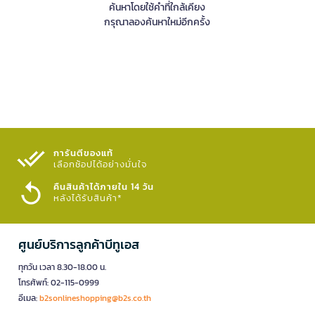
ค้นหาโดยใช้คำที่ใกล้เคียง
กรุณาลองค้นหาใหม่อีกครั้ง
การันตีของแท้
เลือกช้อปได้อย่างมั่นใจ​
คืนสินค้าได้ภายใน 14 วัน
หลังได้รับสินค้า*
ศูนย์บริการลูกค้าบีทูเอส
ทุกวัน เวลา 8.30-18.00 น.
โทรศัพท์: 02-115-0999
อีเมล:
b2sonlineshopping@b2s.co.th