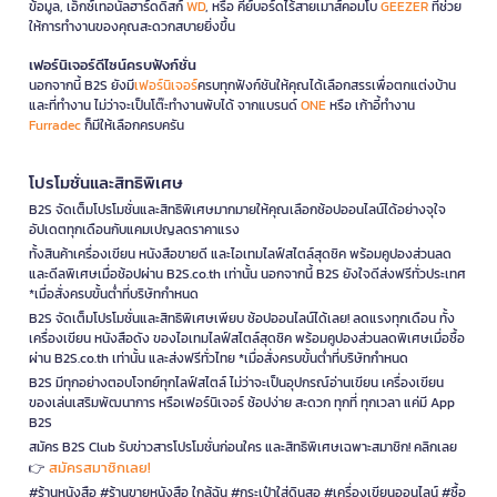
ข้อมูล, เอ็กซ์เทอนัลฮาร์ดดิสก์
WD
, หรือ คีย์บอร์ดไร้สายเมาส์คอมโบ
GEEZER
ที่ช่วย
ให้การทำงานของคุณสะดวกสบายยิ่งขึ้น
เฟอร์นิเจอร์ดีไซน์ครบฟังก์ชั่น
นอกจากนี้ B2S ยังมี
เฟอร์นิเจอร์
ครบทุกฟังก์ชันให้คุณได้เลือกสรรเพื่อตกแต่งบ้าน
และที่ทำงาน ไม่ว่าจะเป็นโต๊ะทำงานพับได้ จากแบรนด์
ONE
หรือ เก้าอี้ทำงาน
Furradec
ก็มีให้เลือกครบครัน
โปรโมชั่นและสิทธิพิเศษ
B2S จัดเต็มโปรโมชั่นและสิทธิพิเศษมากมายให้คุณเลือกช้อปออนไลน์ได้อย่างจุใจ
อัปเดตทุกเดือนกับแคมเปญลดราคาแรง
ทั้งสินค้าเครื่องเขียน หนังสือขายดี และไอเทมไลฟ์สไตล์สุดชิค พร้อมคูปองส่วนลด
และดีลพิเศษเมื่อช้อปผ่าน B2S.co.th เท่านั้น นอกจากนี้ B2S ยังใจดีส่งฟรีทั่วประเทศ
*เมื่อสั่งครบขั้นต่ำที่บริษัทกำหนด
B2S จัดเต็มโปรโมชั่นและสิทธิพิเศษเพียบ ช้อปออนไลน์ได้เลย! ลดแรงทุกเดือน ทั้ง
เครื่องเขียน หนังสือดัง ของไอเทมไลฟ์สไตล์สุดชิค พร้อมคูปองส่วนลดพิเศษเมื่อซื้อ
ผ่าน B2S.co.th เท่านั้น และส่งฟรีทั่วไทย *เมื่อสั่งครบขั้นต่ำที่บริษัทกำหนด
B2S มีทุกอย่างตอบโจทย์ทุกไลฟ์สไตล์ ไม่ว่าจะเป็นอุปกรณ์อ่านเขียน เครื่องเขียน
ของเล่นเสริมพัฒนาการ หรือเฟอร์นิเจอร์ ช้อปง่าย สะดวก ทุกที่ ทุกเวลา แค่มี App
B2S
สมัคร B2S Club รับข่าวสารโปรโมชั่นก่อนใคร และสิทธิพิเศษเฉพาะสมาชิก! คลิกเลย
สมัครสมาชิกเลย!
👉
#ร้านหนังสือ #ร้านขายหนังสือ ใกล้ฉัน #กระเป๋าใส่ดินสอ #เครื่องเขียนออนไลน์ #ซื้อ