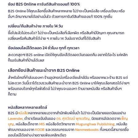
ช้อป B2S Online การันตีสินค้าของแท้ 100%
B2S Online ให้คุณเลือกซื้อสินค้าหลากหลาย ไม่ว่าจะเป็นหนังสือ เครื่องเขียน หรือ
อื่นๆ อีกมากมายได้อย่างมั่นใจ ด้วยการการันตีสินค้าของแท้ 100% ทุกชิ้น
เปลี่ยน/คืนสินค้าง่าย ภายใน 14 วัน
ซื้อไปแล้วไม่ตรงใจ? ไม่ว่าจะเป็นหนังสือที่เลือกผิด หรือสินค้ามีปัญหา คุณสามารถ
เปลี่ยนหรือคืนสินค้าได้ง่าย ๆ ภายใน 14 วันนับจากวันที่ได้รับสินค้า
ช้อปออนไลน์ได้ตลอด 24 ชั่วโมง ทุกที่ ทุกเวลา
สะดวกสุดๆ! B2S online เปิดให้คุณช้อปได้ตลอดวันตลอดคืน อยากได้อะไร แค่คลิก
ก็รอรับสินค้าที่บ้านได้เลย!
เลือกช้อปสินค้าแนะนำจาก B2S Online
สำหรับใครที่กำลังมองหา ร้านอุปกรณ์เครื่องเขียนใกล้ฉัน หรืออยากแวะร้าน B2S แต่
ไม่สะดวก วันนี้เราได้รวบรวมสินค้าแนะนำจาก B2S Online มาให้คุณเลือกสรรได้ง่ายๆ
พร้อมตอบโจทย์ทุกไลฟ์สไตล์ ไม่ว่าคุณจะมองหา ร้านขายหนังสือ หรือสินค้าอื่นๆ
ก็ตาม
หนังสือหลากหลายสไตล์
B2S มี
หนังสือ
หลากหลายแนวจากสำนักพิมพ์ชั้นนำ ไม่ว่าจะเป็นนิยายยอดนิยมอย่าง
Lavender
, ตำราเรียนเข้มข้นของ
ดร. ศุภวัฒน์ พุกเจริญ
, นิตยสารอัปเดตจาก
เพ็ญ
บุญ
, หนังสือเด็กจาก
MIS
หนังสือจิตวิทยาจาก
Mugunghwa Publishing
, หนังสือ
พัฒนาตนเองจาก
KOOB
และวรรณกรรมจาก
Nanmeebooks
ทั้งหมดนี้สามารถซื้อ
ออนไลน์ได้อย่างง่ายดายเพียงคลิกเดียว