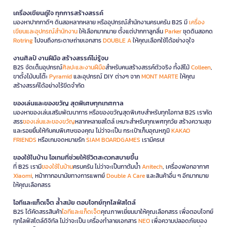
เครื่องเขียนคู่ใจ ทุกการสร้างสรรค์
มองหาปากกาดีๆ ดินสอหลากหลาย หรืออุปกรณ์สำนักงานครบครัน B2S มี
เครื่อง
เขียนและอุปกรณ์สำนักงาน
ให้เลือกมากมาย ตั้งแต่ปากกาลูกลื่น
Parker
ชุดดินสอกด
Rotring
ไปจนถึงกระดาษถ่ายเอกสาร
DOUBLE A
ให้คุณเลือกใช้ได้อย่างจุใจ
งานศิลป์ งานฝีมือ สร้างสรรค์ไม่รู้จบ
B2S จัดเต็มอุปกรณ์
ศิลปะและงานฝีมือ
สำหรับคนสร้างสรรค์ตัวจริง ทั้งสีไม้
Colleen
,
ขาตั้งไม้บนโต๊ะ
Pyramid
และอุปกรณ์ DIY ต่างๆ จาก
MONT MARTE
ให้คุณ
สร้างสรรค์ได้อย่างไร้ขีดจำกัด
ของเล่นและของขวัญ สุดพิเศษทุกเทศกาล
มองหาของเล่นเสริมพัฒนาการ หรือของขวัญสุดพิเศษสำหรับทุกโอกาส B2S เราคัด
สรร
ของเล่นและของขวัญ
หลากหลายสไตล์ เหมาะสำหรับทุกเพศทุกวัย สร้างความสุข
และรอยยิ้มให้กับคนพิเศษของคุณ ไม่ว่าจะเป็น กระเป๋าเก็บอุณหภูมิ
KAKAO
FRIENDS
หรือเกมจดหมายรัก
SIAM BOARDGAMES
เรามีครบ!
ของใช้ในบ้าน ไอเทมที่ช่วยให้ชีวิตสะดวกสบายขึ้น
ที่ B2S เรามี
ของใช้ในบ้าน
ครบครัน ไม่ว่าจะเป็นกาต้มน้ำ
Anitech
, เครื่องฟอกอากาศ
Xiaomi
, หน้ากากอนามัยทางการแพทย์
Double A Care
และสินค้าอื่น ๆ อีกมากมาย
ให้คุณเลือกสรร
ไอทีและแก็ดเจ็ต ล้ำสมัย ตอบโจทย์ทุกไลฟ์สไตล์
B2S ได้คัดสรรสินค้า
ไอทีและแก็ดเจ็ต
คุณภาพเยี่ยมมาให้คุณเลือกสรร เพื่อตอบโจทย์
ทุกไลฟ์สไตล์ดิจิทัล ไม่ว่าจะเป็น เครื่องทำลายเอกสาร
NEO
เพื่อความปลอดภัยของ