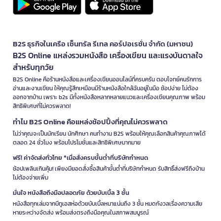
B2S ธุรกิจในเครือ เซ็นทรัล รีเทล คอร์ปอเรชั่น จำกัด (มหาชน)
B2S Online แหล่งรวมหนังสือ เครื่องเขียน และแรงบันดาลใจ
สำหรับทุกวัย
B2S Online คือร้านหนังสือและเครื่องเขียนออนไลน์ที่ครบครัน ตอบโจทย์คนรักการ
อ่านและงานเขียน ให้คุณรู้สึกเหมือนมีร้านหนังสือใกล้ฉันอยู่ในมือ ช้อปง่าย ไม่ต้อง
ออกจากบ้าน เพราะ b2s มีทั้งหนังสือหลากหลายแนวและเครื่องเขียนคุณภาพ พร้อม
สิทธิพิเศษที่ไม่ควรพลาด!
ทำไม B2S Online คือแหล่งช้อปปิ้งที่คุณไม่ควรพลาด
ไม่ว่าคุณจะเป็นนักเรียน นักศึกษา คนทำงาน B2S พร้อมให้คุณเลือกสินค้าคุณภาพได้
ตลอด 24 ชั่วโมง พร้อมโปรโมชั่นและสิทธิพิเศษมากมาย
ฟรี! ค่าจัดส่งทั่วไทย *เมื่อสั่งครบขั้นต่ำที่บริษัทกำหนด
ช้อปเพลินเกินคุ้ม! เพียงมียอดสั่งซื้อสินค้าขั้นต่ำที่บริษัทกำหนด รับสิทธิ์ส่งฟรีถึงบ้าน
ไม่ต้องจ่ายเพิ่ม
มั่นใจ หนังสือถึงมือปลอดภัย ด้วยบับเบิ้ล 3 ชั้น
หนังสือทุกเล่มจากบีทูเอสห่อด้วยบับเบิ้ลหนาแน่นถึง 3 ชั้น หมดกังวลเรื่องความเสีย
หายระหว่างจัดส่ง พร้อมส่งตรงถึงมือคุณในสภาพสมบูรณ์