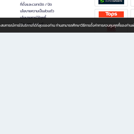
ที่ตั้งและเวลาเปิด / ปิด
นโยบายความเป็นส่วนตัว
นโยบายการใช้คุกกี้
นักลงทุนสัมพันธ์
อประสบการณ์การใช้บริการที่ดีที่สุดของท่าน ท่านสามารถศึกษาวิธีการตั้งค่าการควบคุมคุกกี้ของท่าน
ทุกวัย
ขียน ให้คุณรู้สึกเหมือนมีร้านหนังสือใกล้ฉันอยู่ในมือ ช้อปง่าย ไม่ต้องออกจากบ้าน เพราะ b2
 ชั่วโมง พร้อมโปรโมชั่นและสิทธิพิเศษมากมาย