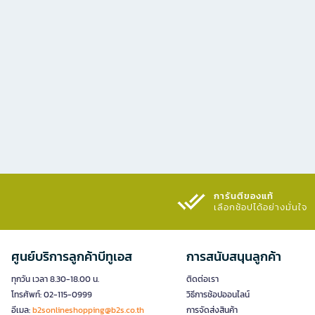
การันตีของแท้
เลือกช้อปได้อย่างมั่นใจ​
ศูนย์บริการลูกค้าบีทูเอส
การสนับสนุนลูกค้า
ทุกวัน เวลา 8.30-18.00 น.
ติดต่อเรา
โทรศัพท์: 02-115-0999
วิธีการช้อปออนไลน์
อีเมล:
b2sonlineshopping@b2s.co.th
การจัดส่งสินค้า