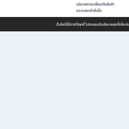
นโยบายการเปลี่ยน/คืนสินค้า
ตรวจสอบคำสั่งซื้อ
เว็บไซต์นี้มีการใช้คุกกี้ โปรดยอมรับนโยบายคุกกี้เพื่
B2S ธุรกิจในเครือ เซ็นทรัล รีเทล คอร์ปอเรชั่น จำกัด (มหาชน)
B2S Online แหล่งรวมหนังสือ เครื่องเขียน และแรงบันดาลใจสำหรับ
B2S Online คือร้านหนังสือและเครื่องเขียนออนไลน์ที่ครบครัน ตอบโจทย์คนรักการอ่านและงานเ
ทำไม B2S Online คือแหล่งช้อปปิ้งที่คุณไม่ควรพลาด
ไม่ว่าคุณจะเป็นนักเรียน นักศึกษา คนทำงาน B2S พร้อมให้คุณเลือกสินค้าคุณภาพได้ตลอด 24