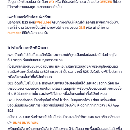
ข้อมูล, เอ็กซ์เทอนัลฮาร์ดดิสก์
WD
, หรือ คีย์บอร์ดไร้สายเมาส์คอมโบ
GEEZER
ที่ช่วย
ให้การทำงานของคุณสะดวกสบายยิ่งขึ้น
เฟอร์นิเจอร์ดีไซน์ครบฟังก์ชั่น
นอกจากนี้ B2S ยังมี
เฟอร์นิเจอร์
ครบทุกฟังก์ชันให้คุณได้เลือกสรรเพื่อตกแต่งบ้าน
และที่ทำงาน ไม่ว่าจะเป็นโต๊ะทำงานพับได้ จากแบรนด์
ONE
หรือ เก้าอี้ทำงาน
Furradec
ก็มีให้เลือกครบครัน
โปรโมชั่นและสิทธิพิเศษ
B2S จัดเต็มโปรโมชั่นและสิทธิพิเศษมากมายให้คุณเลือกช้อปออนไลน์ได้อย่างจุใจ
อัปเดตทุกเดือนกับแคมเปญลดราคาแรง
ทั้งสินค้าเครื่องเขียน หนังสือขายดี และไอเทมไลฟ์สไตล์สุดชิค พร้อมคูปองส่วนลด
และดีลพิเศษเมื่อช้อปผ่าน B2S.co.th เท่านั้น นอกจากนี้ B2S ยังใจดีส่งฟรีทั่วประเทศ
*เมื่อสั่งครบขั้นต่ำที่บริษัทกำหนด
B2S จัดเต็มโปรโมชั่นและสิทธิพิเศษเพียบ ช้อปออนไลน์ได้เลย! ลดแรงทุกเดือน ทั้ง
เครื่องเขียน หนังสือดัง ของไอเทมไลฟ์สไตล์สุดชิค พร้อมคูปองส่วนลดพิเศษเมื่อซื้อ
ผ่าน B2S.co.th เท่านั้น และส่งฟรีทั่วไทย *เมื่อสั่งครบขั้นต่ำที่บริษัทกำหนด
B2S มีทุกอย่างตอบโจทย์ทุกไลฟ์สไตล์ ไม่ว่าจะเป็นอุปกรณ์อ่านเขียน เครื่องเขียน
ของเล่นเสริมพัฒนาการ หรือเฟอร์นิเจอร์ ช้อปง่าย สะดวก ทุกที่ ทุกเวลา แค่มี App
B2S
สมัคร B2S Club รับข่าวสารโปรโมชั่นก่อนใคร และสิทธิพิเศษเฉพาะสมาชิก! คลิกเลย
สมัครสมาชิกเลย!
👉
#ร้านหนังสือ #ร้านขายหนังสือ ใกล้ฉัน #กระเป๋าใส่ดินสอ #เครื่องเขียนออนไลน์ #ซื้อ