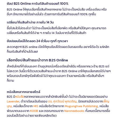
ช้อป B2S Online การันตีสินค้าของแท้ 100%
B2S Online ให้คุณเลือกซื้อสินค้าหลากหลาย ไม่ว่าจะเป็นหนังสือ เครื่องเขียน หรือ
อื่นๆ อีกมากมายได้อย่างมั่นใจ ด้วยการการันตีสินค้าของแท้ 100% ทุกชิ้น
เปลี่ยน/คืนสินค้าง่าย ภายใน 14 วัน
ซื้อไปแล้วไม่ตรงใจ? ไม่ว่าจะเป็นหนังสือที่เลือกผิด หรือสินค้ามีปัญหา คุณสามารถ
เปลี่ยนหรือคืนสินค้าได้ง่าย ๆ ภายใน 14 วันนับจากวันที่ได้รับสินค้า
ช้อปออนไลน์ได้ตลอด 24 ชั่วโมง ทุกที่ ทุกเวลา
สะดวกสุดๆ! B2S online เปิดให้คุณช้อปได้ตลอดวันตลอดคืน อยากได้อะไร แค่คลิก
ก็รอรับสินค้าที่บ้านได้เลย!
เลือกช้อปสินค้าแนะนำจาก B2S Online
สำหรับใครที่กำลังมองหา ร้านอุปกรณ์เครื่องเขียนใกล้ฉัน หรืออยากแวะร้าน B2S แต่
ไม่สะดวก วันนี้เราได้รวบรวมสินค้าแนะนำจาก B2S Online มาให้คุณเลือกสรรได้ง่ายๆ
พร้อมตอบโจทย์ทุกไลฟ์สไตล์ ไม่ว่าคุณจะมองหา ร้านขายหนังสือ หรือสินค้าอื่นๆ
ก็ตาม
หนังสือหลากหลายสไตล์
B2S มี
หนังสือ
หลากหลายแนวจากสำนักพิมพ์ชั้นนำ ไม่ว่าจะเป็นนิยายยอดนิยมอย่าง
Lavender
, ตำราเรียนเข้มข้นของ
ดร. ศุภวัฒน์ พุกเจริญ
, นิตยสารอัปเดตจาก
เพ็ญ
บุญ
, หนังสือเด็กจาก
MIS
หนังสือจิตวิทยาจาก
Mugunghwa Publishing
, หนังสือ
พัฒนาตนเองจาก
KOOB
และวรรณกรรมจาก
Nanmeebooks
ทั้งหมดนี้สามารถซื้อ
ออนไลน์ได้อย่างง่ายดายเพียงคลิกเดียว