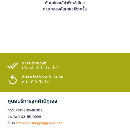
ค้นหาโดยใช้คำที่ใกล้เคียง
กรุณาลองค้นหาใหม่อีกครั้ง
การันตีของแท้
เลือกช้อปได้อย่างมั่นใจ​
คืนสินค้าได้ภายใน 14 วัน
หลังได้รับสินค้า*
ศูนย์บริการลูกค้าบีทูเอส
ทุกวัน เวลา 8.30-18.00 น.
โทรศัพท์: 02-115-0999
อีเมล:
b2sonlineshopping@b2s.co.th