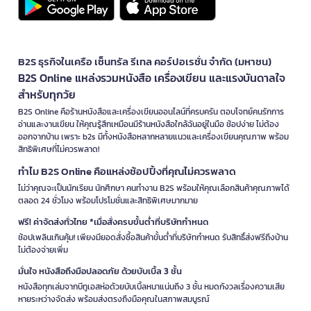
B2S ธุรกิจในเครือ เซ็นทรัล รีเทล คอร์ปอเรชั่น จำกัด (มหาชน)
B2S Online แหล่งรวมหนังสือ เครื่องเขียน และแรงบันดาลใจ
สำหรับทุกวัย
B2S Online คือร้านหนังสือและเครื่องเขียนออนไลน์ที่ครบครัน ตอบโจทย์คนรักการ
อ่านและงานเขียน ให้คุณรู้สึกเหมือนมีร้านหนังสือใกล้ฉันอยู่ในมือ ช้อปง่าย ไม่ต้อง
ออกจากบ้าน เพราะ b2s มีทั้งหนังสือหลากหลายแนวและเครื่องเขียนคุณภาพ พร้อม
สิทธิพิเศษที่ไม่ควรพลาด!
ทำไม B2S Online คือแหล่งช้อปปิ้งที่คุณไม่ควรพลาด
ไม่ว่าคุณจะเป็นนักเรียน นักศึกษา คนทำงาน B2S พร้อมให้คุณเลือกสินค้าคุณภาพได้
ตลอด 24 ชั่วโมง พร้อมโปรโมชั่นและสิทธิพิเศษมากมาย
ฟรี! ค่าจัดส่งทั่วไทย *เมื่อสั่งครบขั้นต่ำที่บริษัทกำหนด
ช้อปเพลินเกินคุ้ม! เพียงมียอดสั่งซื้อสินค้าขั้นต่ำที่บริษัทกำหนด รับสิทธิ์ส่งฟรีถึงบ้าน
ไม่ต้องจ่ายเพิ่ม
มั่นใจ หนังสือถึงมือปลอดภัย ด้วยบับเบิ้ล 3 ชั้น
หนังสือทุกเล่มจากบีทูเอสห่อด้วยบับเบิ้ลหนาแน่นถึง 3 ชั้น หมดกังวลเรื่องความเสีย
หายระหว่างจัดส่ง พร้อมส่งตรงถึงมือคุณในสภาพสมบูรณ์