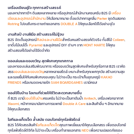
เครื่องเขียนคู่ใจ ทุกการสร้างสรรค์
มองหาปากกาดีๆ ดินสอหลากหลาย หรืออุปกรณ์สำนักงานครบครัน B2S มี
เครื่อง
เขียนและอุปกรณ์สำนักงาน
ให้เลือกมากมาย ตั้งแต่ปากกาลูกลื่น
Parker
ชุดดินสอกด
Rotring
ไปจนถึงกระดาษถ่ายเอกสาร
DOUBLE A
ให้คุณเลือกใช้ได้อย่างจุใจ
งานศิลป์ งานฝีมือ สร้างสรรค์ไม่รู้จบ
B2S จัดเต็มอุปกรณ์
ศิลปะและงานฝีมือ
สำหรับคนสร้างสรรค์ตัวจริง ทั้งสีไม้
Colleen
,
ขาตั้งไม้บนโต๊ะ
Pyramid
และอุปกรณ์ DIY ต่างๆ จาก
MONT MARTE
ให้คุณ
สร้างสรรค์ได้อย่างไร้ขีดจำกัด
ของเล่นและของขวัญ สุดพิเศษทุกเทศกาล
มองหาของเล่นเสริมพัฒนาการ หรือของขวัญสุดพิเศษสำหรับทุกโอกาส B2S เราคัด
สรร
ของเล่นและของขวัญ
หลากหลายสไตล์ เหมาะสำหรับทุกเพศทุกวัย สร้างความสุข
และรอยยิ้มให้กับคนพิเศษของคุณ ไม่ว่าจะเป็น กระเป๋าเก็บอุณหภูมิ
KAKAO
FRIENDS
หรือเกมจดหมายรัก
SIAM BOARDGAMES
เรามีครบ!
ของใช้ในบ้าน ไอเทมที่ช่วยให้ชีวิตสะดวกสบายขึ้น
ที่ B2S เรามี
ของใช้ในบ้าน
ครบครัน ไม่ว่าจะเป็นกาต้มน้ำ
Anitech
, เครื่องฟอกอากาศ
Xiaomi
, หน้ากากอนามัยทางการแพทย์
Double A Care
และสินค้าอื่น ๆ อีกมากมาย
ให้คุณเลือกสรร
ไอทีและแก็ดเจ็ต ล้ำสมัย ตอบโจทย์ทุกไลฟ์สไตล์
B2S ได้คัดสรรสินค้า
ไอทีและแก็ดเจ็ต
คุณภาพเยี่ยมมาให้คุณเลือกสรร เพื่อตอบโจทย์
ทุกไลฟ์สไตล์ดิจิทัล ไม่ว่าจะเป็น เครื่องทำลายเอกสาร
NEO
เพื่อความปลอดภัยของ