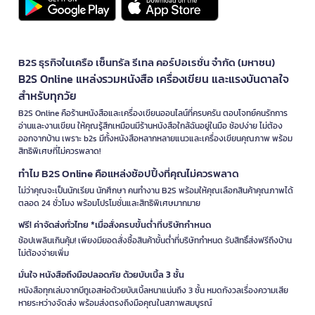
B2S ธุรกิจในเครือ เซ็นทรัล รีเทล คอร์ปอเรชั่น จำกัด (มหาชน)
B2S Online แหล่งรวมหนังสือ เครื่องเขียน และแรงบันดาลใจ
สำหรับทุกวัย
B2S Online คือร้านหนังสือและเครื่องเขียนออนไลน์ที่ครบครัน ตอบโจทย์คนรักการ
อ่านและงานเขียน ให้คุณรู้สึกเหมือนมีร้านหนังสือใกล้ฉันอยู่ในมือ ช้อปง่าย ไม่ต้อง
ออกจากบ้าน เพราะ b2s มีทั้งหนังสือหลากหลายแนวและเครื่องเขียนคุณภาพ พร้อม
สิทธิพิเศษที่ไม่ควรพลาด!
ทำไม B2S Online คือแหล่งช้อปปิ้งที่คุณไม่ควรพลาด
ไม่ว่าคุณจะเป็นนักเรียน นักศึกษา คนทำงาน B2S พร้อมให้คุณเลือกสินค้าคุณภาพได้
ตลอด 24 ชั่วโมง พร้อมโปรโมชั่นและสิทธิพิเศษมากมาย
ฟรี! ค่าจัดส่งทั่วไทย *เมื่อสั่งครบขั้นต่ำที่บริษัทกำหนด
ช้อปเพลินเกินคุ้ม! เพียงมียอดสั่งซื้อสินค้าขั้นต่ำที่บริษัทกำหนด รับสิทธิ์ส่งฟรีถึงบ้าน
ไม่ต้องจ่ายเพิ่ม
มั่นใจ หนังสือถึงมือปลอดภัย ด้วยบับเบิ้ล 3 ชั้น
หนังสือทุกเล่มจากบีทูเอสห่อด้วยบับเบิ้ลหนาแน่นถึง 3 ชั้น หมดกังวลเรื่องความเสีย
หายระหว่างจัดส่ง พร้อมส่งตรงถึงมือคุณในสภาพสมบูรณ์