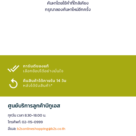
ค้นหาโดยใช้คำที่ใกล้เคียง
กรุณาลองค้นหาใหม่อีกครั้ง
การันตีของแท้
เลือกช้อปได้อย่างมั่นใจ​
คืนสินค้าได้ภายใน 14 วัน
หลังได้รับสินค้า*
ศูนย์บริการลูกค้าบีทูเอส
ทุกวัน เวลา 8.30-18.00 น.
โทรศัพท์: 02-115-0999
อีเมล:
b2sonlineshopping@b2s.co.th