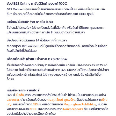
ช้อป B2S Online การันตีสินค้าของแท้ 100%
B2S Online ให้คุณเลือกซื้อสินค้าหลากหลาย ไม่ว่าจะเป็นหนังสือ เครื่องเขียน หรือ
อื่นๆ อีกมากมายได้อย่างมั่นใจ ด้วยการการันตีสินค้าของแท้ 100% ทุกชิ้น
เปลี่ยน/คืนสินค้าง่าย ภายใน 14 วัน
ซื้อไปแล้วไม่ตรงใจ? ไม่ว่าจะเป็นหนังสือที่เลือกผิด หรือสินค้ามีปัญหา คุณสามารถ
เปลี่ยนหรือคืนสินค้าได้ง่าย ๆ ภายใน 14 วันนับจากวันที่ได้รับสินค้า
ช้อปออนไลน์ได้ตลอด 24 ชั่วโมง ทุกที่ ทุกเวลา
สะดวกสุดๆ! B2S online เปิดให้คุณช้อปได้ตลอดวันตลอดคืน อยากได้อะไร แค่คลิก
ก็รอรับสินค้าที่บ้านได้เลย!
เลือกช้อปสินค้าแนะนำจาก B2S Online
สำหรับใครที่กำลังมองหา ร้านอุปกรณ์เครื่องเขียนใกล้ฉัน หรืออยากแวะร้าน B2S แต่
ไม่สะดวก วันนี้เราได้รวบรวมสินค้าแนะนำจาก B2S Online มาให้คุณเลือกสรรได้ง่ายๆ
พร้อมตอบโจทย์ทุกไลฟ์สไตล์ ไม่ว่าคุณจะมองหา ร้านขายหนังสือ หรือสินค้าอื่นๆ
ก็ตาม
หนังสือหลากหลายสไตล์
B2S มี
หนังสือ
หลากหลายแนวจากสำนักพิมพ์ชั้นนำ ไม่ว่าจะเป็นนิยายยอดนิยมอย่าง
Lavender
, ตำราเรียนเข้มข้นของ
ดร. ศุภวัฒน์ พุกเจริญ
, นิตยสารอัปเดตจาก
เพ็ญ
บุญ
, หนังสือเด็กจาก
MIS
หนังสือจิตวิทยาจาก
Mugunghwa Publishing
, หนังสือ
พัฒนาตนเองจาก
KOOB
และวรรณกรรมจาก
Nanmeebooks
ทั้งหมดนี้สามารถซื้อ
ออนไลน์ได้อย่างง่ายดายเพียงคลิกเดียว