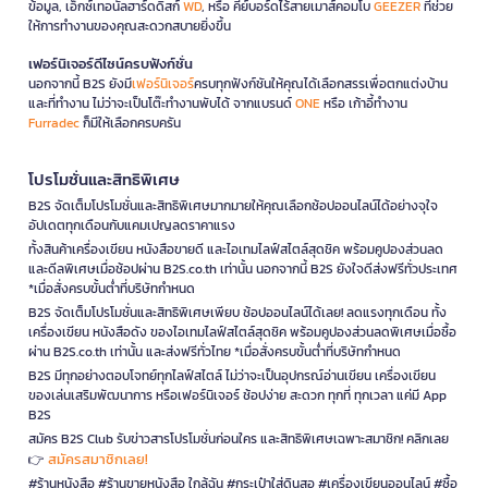
ข้อมูล, เอ็กซ์เทอนัลฮาร์ดดิสก์
WD
, หรือ คีย์บอร์ดไร้สายเมาส์คอมโบ
GEEZER
ที่ช่วย
ให้การทำงานของคุณสะดวกสบายยิ่งขึ้น
เฟอร์นิเจอร์ดีไซน์ครบฟังก์ชั่น
นอกจากนี้ B2S ยังมี
เฟอร์นิเจอร์
ครบทุกฟังก์ชันให้คุณได้เลือกสรรเพื่อตกแต่งบ้าน
และที่ทำงาน ไม่ว่าจะเป็นโต๊ะทำงานพับได้ จากแบรนด์
ONE
หรือ เก้าอี้ทำงาน
Furradec
ก็มีให้เลือกครบครัน
โปรโมชั่นและสิทธิพิเศษ
B2S จัดเต็มโปรโมชั่นและสิทธิพิเศษมากมายให้คุณเลือกช้อปออนไลน์ได้อย่างจุใจ
อัปเดตทุกเดือนกับแคมเปญลดราคาแรง
ทั้งสินค้าเครื่องเขียน หนังสือขายดี และไอเทมไลฟ์สไตล์สุดชิค พร้อมคูปองส่วนลด
และดีลพิเศษเมื่อช้อปผ่าน B2S.co.th เท่านั้น นอกจากนี้ B2S ยังใจดีส่งฟรีทั่วประเทศ
*เมื่อสั่งครบขั้นต่ำที่บริษัทกำหนด
B2S จัดเต็มโปรโมชั่นและสิทธิพิเศษเพียบ ช้อปออนไลน์ได้เลย! ลดแรงทุกเดือน ทั้ง
เครื่องเขียน หนังสือดัง ของไอเทมไลฟ์สไตล์สุดชิค พร้อมคูปองส่วนลดพิเศษเมื่อซื้อ
ผ่าน B2S.co.th เท่านั้น และส่งฟรีทั่วไทย *เมื่อสั่งครบขั้นต่ำที่บริษัทกำหนด
B2S มีทุกอย่างตอบโจทย์ทุกไลฟ์สไตล์ ไม่ว่าจะเป็นอุปกรณ์อ่านเขียน เครื่องเขียน
ของเล่นเสริมพัฒนาการ หรือเฟอร์นิเจอร์ ช้อปง่าย สะดวก ทุกที่ ทุกเวลา แค่มี App
B2S
สมัคร B2S Club รับข่าวสารโปรโมชั่นก่อนใคร และสิทธิพิเศษเฉพาะสมาชิก! คลิกเลย
สมัครสมาชิกเลย!
👉
#ร้านหนังสือ #ร้านขายหนังสือ ใกล้ฉัน #กระเป๋าใส่ดินสอ #เครื่องเขียนออนไลน์ #ซื้อ