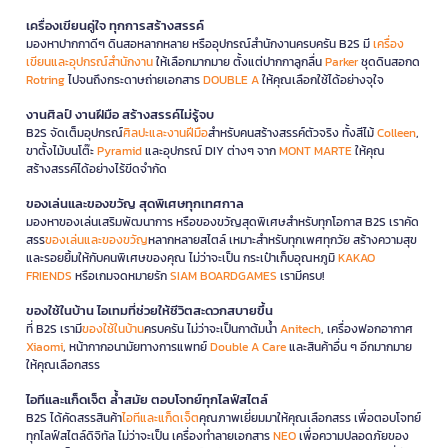
เครื่องเขียนคู่ใจ ทุกการสร้างสรรค์
มองหาปากกาดีๆ ดินสอหลากหลาย หรืออุปกรณ์สำนักงานครบครัน B2S มี
เครื่อง
เขียนและอุปกรณ์สำนักงาน
ให้เลือกมากมาย ตั้งแต่ปากกาลูกลื่น
Parker
ชุดดินสอกด
Rotring
ไปจนถึงกระดาษถ่ายเอกสาร
DOUBLE A
ให้คุณเลือกใช้ได้อย่างจุใจ
งานศิลป์ งานฝีมือ สร้างสรรค์ไม่รู้จบ
B2S จัดเต็มอุปกรณ์
ศิลปะและงานฝีมือ
สำหรับคนสร้างสรรค์ตัวจริง ทั้งสีไม้
Colleen
,
ขาตั้งไม้บนโต๊ะ
Pyramid
และอุปกรณ์ DIY ต่างๆ จาก
MONT MARTE
ให้คุณ
สร้างสรรค์ได้อย่างไร้ขีดจำกัด
ของเล่นและของขวัญ สุดพิเศษทุกเทศกาล
มองหาของเล่นเสริมพัฒนาการ หรือของขวัญสุดพิเศษสำหรับทุกโอกาส B2S เราคัด
สรร
ของเล่นและของขวัญ
หลากหลายสไตล์ เหมาะสำหรับทุกเพศทุกวัย สร้างความสุข
และรอยยิ้มให้กับคนพิเศษของคุณ ไม่ว่าจะเป็น กระเป๋าเก็บอุณหภูมิ
KAKAO
FRIENDS
หรือเกมจดหมายรัก
SIAM BOARDGAMES
เรามีครบ!
ของใช้ในบ้าน ไอเทมที่ช่วยให้ชีวิตสะดวกสบายขึ้น
ที่ B2S เรามี
ของใช้ในบ้าน
ครบครัน ไม่ว่าจะเป็นกาต้มน้ำ
Anitech
, เครื่องฟอกอากาศ
Xiaomi
, หน้ากากอนามัยทางการแพทย์
Double A Care
และสินค้าอื่น ๆ อีกมากมาย
ให้คุณเลือกสรร
ไอทีและแก็ดเจ็ต ล้ำสมัย ตอบโจทย์ทุกไลฟ์สไตล์
B2S ได้คัดสรรสินค้า
ไอทีและแก็ดเจ็ต
คุณภาพเยี่ยมมาให้คุณเลือกสรร เพื่อตอบโจทย์
ทุกไลฟ์สไตล์ดิจิทัล ไม่ว่าจะเป็น เครื่องทำลายเอกสาร
NEO
เพื่อความปลอดภัยของ