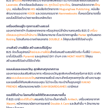
B2S มี
หนังสือ
หลากหลายแนวจากสำนักพิมพ์ชั้นนำ ไม่ว่าจะเป็นนิยายยอดนิยมอย่าง
Lavender
, ตำราเรียนเข้มข้นของ
ดร. ศุภวัฒน์ พุกเจริญ
, นิตยสารอัปเดตจาก
เพ็ญ
บุญ
, หนังสือเด็กจาก
MIS
หนังสือจิตวิทยาจาก
Mugunghwa Publishing
, หนังสือ
พัฒนาตนเองจาก
KOOB
และวรรณกรรมจาก
Nanmeebooks
ทั้งหมดนี้สามารถซื้อ
ออนไลน์ได้อย่างง่ายดายเพียงคลิกเดียว
เครื่องเขียนคู่ใจ ทุกการสร้างสรรค์
มองหาปากกาดีๆ ดินสอหลากหลาย หรืออุปกรณ์สำนักงานครบครัน B2S มี
เครื่อง
เขียนและอุปกรณ์สำนักงาน
ให้เลือกมากมาย ตั้งแต่ปากกาลูกลื่น
Parker
ชุดดินสอกด
Rotring
ไปจนถึงกระดาษถ่ายเอกสาร
DOUBLE A
ให้คุณเลือกใช้ได้อย่างจุใจ
งานศิลป์ งานฝีมือ สร้างสรรค์ไม่รู้จบ
B2S จัดเต็มอุปกรณ์
ศิลปะและงานฝีมือ
สำหรับคนสร้างสรรค์ตัวจริง ทั้งสีไม้
Colleen
,
ขาตั้งไม้บนโต๊ะ
Pyramid
และอุปกรณ์ DIY ต่างๆ จาก
MONT MARTE
ให้คุณ
สร้างสรรค์ได้อย่างไร้ขีดจำกัด
ของเล่นและของขวัญ สุดพิเศษทุกเทศกาล
มองหาของเล่นเสริมพัฒนาการ หรือของขวัญสุดพิเศษสำหรับทุกโอกาส B2S เราคัด
สรร
ของเล่นและของขวัญ
หลากหลายสไตล์ เหมาะสำหรับทุกเพศทุกวัย สร้างความสุข
และรอยยิ้มให้กับคนพิเศษของคุณ ไม่ว่าจะเป็น กระเป๋าเก็บอุณหภูมิ
KAKAO
FRIENDS
หรือเกมจดหมายรัก
SIAM BOARDGAMES
เรามีครบ!
ของใช้ในบ้าน ไอเทมที่ช่วยให้ชีวิตสะดวกสบายขึ้น
ที่ B2S เรามี
ของใช้ในบ้าน
ครบครัน ไม่ว่าจะเป็นกาต้มน้ำ
Anitech
, เครื่องฟอกอากาศ
Xiaomi
, หน้ากากอนามัยทางการแพทย์
Double A Care
และสินค้าอื่น ๆ อีกมากมาย
ให้คุณเลือกสรร