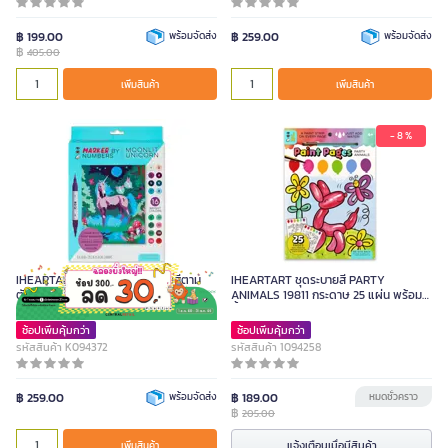
฿ 199.00
พร้อมจัดส่ง
฿ 259.00
พร้อมจัดส่ง
฿
405.00
เพิ่มสินค้า
เพิ่มสินค้า
- 8 %
IHEARTART ชุดเฟรมผ้าใบระบายสีตาม
IHEARTART ชุดระบายสี PARTY
ตัวเลข ลาย MOONLIT UNICORN รุ่น
ANIMALS 19811 กระดาษ 25 แผ่น พร้อมสี
9201M ขนาด 8 x 10 นิ้ว
น้ำ 6 สีและพู่กัน
ช้อปเพิ่มคุ้มกว่า
ช้อปเพิ่มคุ้มกว่า
รหัสสินค้า K094372
รหัสสินค้า 1094258
฿ 259.00
พร้อมจัดส่ง
฿ 189.00
หมดชั่วคราว
฿
205.00
แจ้งเตือนเมื่อมีสินค้า
เพิ่มสินค้า