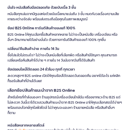
มั่นใจ หนังสือถึงมือปลอดภัย ด้วยบับเบิ้ล 3 ชั้น
หนังสือทุกเล่มจากบีทูเอสห่อด้วยบับเบิ้ลหนาแน่นถึง 3 ชั้น หมดกังวลเรื่องความเสีย
หายระหว่างจัดส่ง พร้อมส่งตรงถึงมือคุณในสภาพสมบูรณ์
ช้อป B2S Online การันตีสินค้าของแท้ 100%
B2S Online ให้คุณเลือกซื้อสินค้าหลากหลาย ไม่ว่าจะเป็นหนังสือ เครื่องเขียน หรือ
อื่นๆ อีกมากมายได้อย่างมั่นใจ ด้วยการการันตีสินค้าของแท้ 100% ทุกชิ้น
เปลี่ยน/คืนสินค้าง่าย ภายใน 14 วัน
ซื้อไปแล้วไม่ตรงใจ? ไม่ว่าจะเป็นหนังสือที่เลือกผิด หรือสินค้ามีปัญหา คุณสามารถ
เปลี่ยนหรือคืนสินค้าได้ง่าย ๆ ภายใน 14 วันนับจากวันที่ได้รับสินค้า
ช้อปออนไลน์ได้ตลอด 24 ชั่วโมง ทุกที่ ทุกเวลา
สะดวกสุดๆ! B2S online เปิดให้คุณช้อปได้ตลอดวันตลอดคืน อยากได้อะไร แค่คลิก
ก็รอรับสินค้าที่บ้านได้เลย!
เลือกช้อปสินค้าแนะนำจาก B2S Online
สำหรับใครที่กำลังมองหา ร้านอุปกรณ์เครื่องเขียนใกล้ฉัน หรืออยากแวะร้าน B2S แต่
ไม่สะดวก วันนี้เราได้รวบรวมสินค้าแนะนำจาก B2S Online มาให้คุณเลือกสรรได้ง่ายๆ
พร้อมตอบโจทย์ทุกไลฟ์สไตล์ ไม่ว่าคุณจะมองหา ร้านขายหนังสือ หรือสินค้าอื่นๆ
ก็ตาม
หนังสือหลากหลายสไตล์