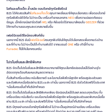
ไอทีและแก็ดเจ็ต ล้ำสมัย ตอบโจทย์ทุกไลฟ์สไตล์
B2S ได้คัดสรรสินค้า
ไอทีและแก็ดเจ็ต
คุณภาพเยี่ยมมาให้คุณเลือกสรร เพื่อตอบโจทย์
ทุกไลฟ์สไตล์ดิจิทัล ไม่ว่าจะเป็น เครื่องทำลายเอกสาร
NEO
เพื่อความปลอดภัยของ
ข้อมูล, เอ็กซ์เทอนัลฮาร์ดดิสก์
WD
, หรือ คีย์บอร์ดไร้สายเมาส์คอมโบ
GEEZER
ที่ช่วย
ให้การทำงานของคุณสะดวกสบายยิ่งขึ้น
เฟอร์นิเจอร์ดีไซน์ครบฟังก์ชั่น
นอกจากนี้ B2S ยังมี
เฟอร์นิเจอร์
ครบทุกฟังก์ชันให้คุณได้เลือกสรรเพื่อตกแต่งบ้าน
และที่ทำงาน ไม่ว่าจะเป็นโต๊ะทำงานพับได้ จากแบรนด์
ONE
หรือ เก้าอี้ทำงาน
Furradec
ก็มีให้เลือกครบครัน
โปรโมชั่นและสิทธิพิเศษ
B2S จัดเต็มโปรโมชั่นและสิทธิพิเศษมากมายให้คุณเลือกช้อปออนไลน์ได้อย่างจุใจ
อัปเดตทุกเดือนกับแคมเปญลดราคาแรง
ทั้งสินค้าเครื่องเขียน หนังสือขายดี และไอเทมไลฟ์สไตล์สุดชิค พร้อมคูปองส่วนลด
และดีลพิเศษเมื่อช้อปผ่าน B2S.co.th เท่านั้น นอกจากนี้ B2S ยังใจดีส่งฟรีทั่วประเทศ
*เมื่อสั่งครบขั้นต่ำที่บริษัทกำหนด
B2S จัดเต็มโปรโมชั่นและสิทธิพิเศษเพียบ ช้อปออนไลน์ได้เลย! ลดแรงทุกเดือน ทั้ง
เครื่องเขียน หนังสือดัง ของไอเทมไลฟ์สไตล์สุดชิค พร้อมคูปองส่วนลดพิเศษเมื่อซื้อ
ผ่าน B2S.co.th เท่านั้น และส่งฟรีทั่วไทย *เมื่อสั่งครบขั้นต่ำที่บริษัทกำหนด
B2S มีทุกอย่างตอบโจทย์ทุกไลฟ์สไตล์ ไม่ว่าจะเป็นอุปกรณ์อ่านเขียน เครื่องเขียน
ของเล่นเสริมพัฒนาการ หรือเฟอร์นิเจอร์ ช้อปง่าย สะดวก ทุกที่ ทุกเวลา แค่มี App