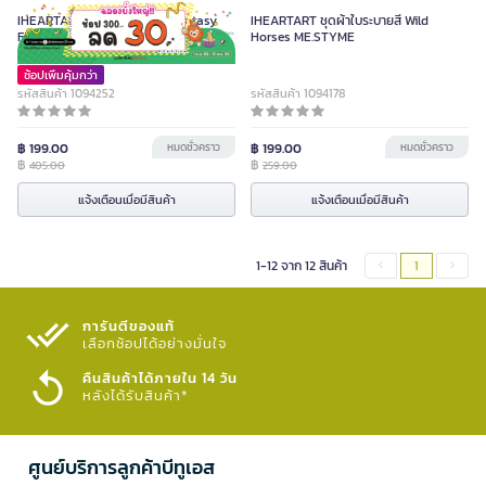
IHEARTART ชุดผ้าใบระบายสี Fantasy
IHEARTART ชุดผ้าใบระบายสี Wild
Fields รุ่น 9301 รวมปากกาสีน้ำ 12 สี
Horses ME.STYME
พร้อมขาตั้ง 3 ชิ้น
ช้อปเพิ่มคุ้มกว่า
รหัสสินค้า 1094252
รหัสสินค้า 1094178
฿ 199.00
หมดชั่วคราว
฿ 199.00
หมดชั่วคราว
฿
฿
405.00
259.00
แจ้งเตือนเมื่อมีสินค้า
แจ้งเตือนเมื่อมีสินค้า
1-12 จาก 12 สินค้า
1
การันตีของแท้
เลือกช้อปได้อย่างมั่นใจ​
คืนสินค้าได้ภายใน 14 วัน
หลังได้รับสินค้า*
ศูนย์บริการลูกค้าบีทูเอส