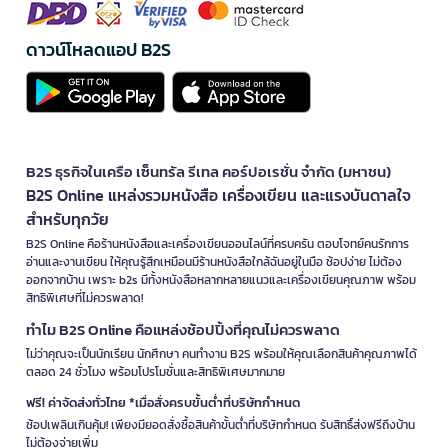
ดาวน์โหลดแอป B2S
B2S ธุรกิจในเครือ เซ็นทรัล รีเทล คอร์ปอเรชั่น จำกัด (มหาชน)
B2S Online แหล่งรวมหนังสือ เครื่องเขียน และแรงบันดาลใจ
สำหรับทุกวัย
B2S Online คือร้านหนังสือและเครื่องเขียนออนไลน์ที่ครบครัน ตอบโจทย์คนรักการ
อ่านและงานเขียน ให้คุณรู้สึกเหมือนมีร้านหนังสือใกล้ฉันอยู่ในมือ ช้อปง่าย ไม่ต้อง
ออกจากบ้าน เพราะ b2s มีทั้งหนังสือหลากหลายแนวและเครื่องเขียนคุณภาพ พร้อม
สิทธิพิเศษที่ไม่ควรพลาด!
ทำไม B2S Online คือแหล่งช้อปปิ้งที่คุณไม่ควรพลาด
ไม่ว่าคุณจะเป็นนักเรียน นักศึกษา คนทำงาน B2S พร้อมให้คุณเลือกสินค้าคุณภาพได้
ตลอด 24 ชั่วโมง พร้อมโปรโมชั่นและสิทธิพิเศษมากมาย
ฟรี! ค่าจัดส่งทั่วไทย *เมื่อสั่งครบขั้นต่ำที่บริษัทกำหนด
ช้อปเพลินเกินคุ้ม! เพียงมียอดสั่งซื้อสินค้าขั้นต่ำที่บริษัทกำหนด รับสิทธิ์ส่งฟรีถึงบ้าน
ไม่ต้องจ่ายเพิ่ม