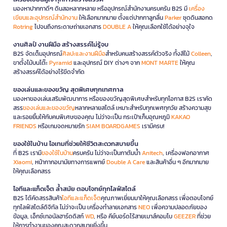
มองหาปากกาดีๆ ดินสอหลากหลาย หรืออุปกรณ์สำนักงานครบครัน B2S มี
เครื่อง
เขียนและอุปกรณ์สำนักงาน
ให้เลือกมากมาย ตั้งแต่ปากกาลูกลื่น
Parker
ชุดดินสอกด
Rotring
ไปจนถึงกระดาษถ่ายเอกสาร
DOUBLE A
ให้คุณเลือกใช้ได้อย่างจุใจ
งานศิลป์ งานฝีมือ สร้างสรรค์ไม่รู้จบ
B2S จัดเต็มอุปกรณ์
ศิลปะและงานฝีมือ
สำหรับคนสร้างสรรค์ตัวจริง ทั้งสีไม้
Colleen
,
ขาตั้งไม้บนโต๊ะ
Pyramid
และอุปกรณ์ DIY ต่างๆ จาก
MONT MARTE
ให้คุณ
สร้างสรรค์ได้อย่างไร้ขีดจำกัด
ของเล่นและของขวัญ สุดพิเศษทุกเทศกาล
มองหาของเล่นเสริมพัฒนาการ หรือของขวัญสุดพิเศษสำหรับทุกโอกาส B2S เราคัด
สรร
ของเล่นและของขวัญ
หลากหลายสไตล์ เหมาะสำหรับทุกเพศทุกวัย สร้างความสุข
และรอยยิ้มให้กับคนพิเศษของคุณ ไม่ว่าจะเป็น กระเป๋าเก็บอุณหภูมิ
KAKAO
FRIENDS
หรือเกมจดหมายรัก
SIAM BOARDGAMES
เรามีครบ!
ของใช้ในบ้าน ไอเทมที่ช่วยให้ชีวิตสะดวกสบายขึ้น
ที่ B2S เรามี
ของใช้ในบ้าน
ครบครัน ไม่ว่าจะเป็นกาต้มน้ำ
Anitech
, เครื่องฟอกอากาศ
Xiaomi
, หน้ากากอนามัยทางการแพทย์
Double A Care
และสินค้าอื่น ๆ อีกมากมาย
ให้คุณเลือกสรร
ไอทีและแก็ดเจ็ต ล้ำสมัย ตอบโจทย์ทุกไลฟ์สไตล์
B2S ได้คัดสรรสินค้า
ไอทีและแก็ดเจ็ต
คุณภาพเยี่ยมมาให้คุณเลือกสรร เพื่อตอบโจทย์
ทุกไลฟ์สไตล์ดิจิทัล ไม่ว่าจะเป็น เครื่องทำลายเอกสาร
NEO
เพื่อความปลอดภัยของ
ข้อมูล, เอ็กซ์เทอนัลฮาร์ดดิสก์
WD
, หรือ คีย์บอร์ดไร้สายเมาส์คอมโบ
GEEZER
ที่ช่วย
ให้การทำงานของคุณสะดวกสบายยิ่งขึ้น