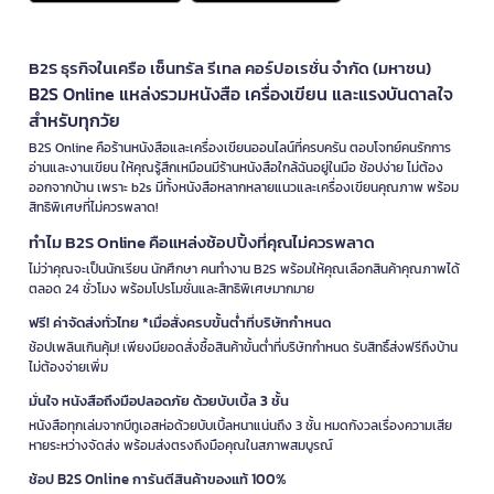
B2S ธุรกิจในเครือ เซ็นทรัล รีเทล คอร์ปอเรชั่น จำกัด (มหาชน)
B2S Online แหล่งรวมหนังสือ เครื่องเขียน และแรงบันดาลใจ
สำหรับทุกวัย
B2S Online คือร้านหนังสือและเครื่องเขียนออนไลน์ที่ครบครัน ตอบโจทย์คนรักการ
อ่านและงานเขียน ให้คุณรู้สึกเหมือนมีร้านหนังสือใกล้ฉันอยู่ในมือ ช้อปง่าย ไม่ต้อง
ออกจากบ้าน เพราะ b2s มีทั้งหนังสือหลากหลายแนวและเครื่องเขียนคุณภาพ พร้อม
สิทธิพิเศษที่ไม่ควรพลาด!
ทำไม B2S Online คือแหล่งช้อปปิ้งที่คุณไม่ควรพลาด
ไม่ว่าคุณจะเป็นนักเรียน นักศึกษา คนทำงาน B2S พร้อมให้คุณเลือกสินค้าคุณภาพได้
ตลอด 24 ชั่วโมง พร้อมโปรโมชั่นและสิทธิพิเศษมากมาย
ฟรี! ค่าจัดส่งทั่วไทย *เมื่อสั่งครบขั้นต่ำที่บริษัทกำหนด
ช้อปเพลินเกินคุ้ม! เพียงมียอดสั่งซื้อสินค้าขั้นต่ำที่บริษัทกำหนด รับสิทธิ์ส่งฟรีถึงบ้าน
ไม่ต้องจ่ายเพิ่ม
มั่นใจ หนังสือถึงมือปลอดภัย ด้วยบับเบิ้ล 3 ชั้น
หนังสือทุกเล่มจากบีทูเอสห่อด้วยบับเบิ้ลหนาแน่นถึง 3 ชั้น หมดกังวลเรื่องความเสีย
หายระหว่างจัดส่ง พร้อมส่งตรงถึงมือคุณในสภาพสมบูรณ์
ช้อป B2S Online การันตีสินค้าของแท้ 100%