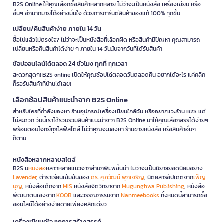
B2S Online ให้คุณเลือกซื้อสินค้าหลากหลาย ไม่ว่าจะเป็นหนังสือ เครื่องเขียน หรือ
อื่นๆ อีกมากมายได้อย่างมั่นใจ ด้วยการการันตีสินค้าของแท้ 100% ทุกชิ้น
เปลี่ยน/คืนสินค้าง่าย ภายใน 14 วัน
ซื้อไปแล้วไม่ตรงใจ? ไม่ว่าจะเป็นหนังสือที่เลือกผิด หรือสินค้ามีปัญหา คุณสามารถ
เปลี่ยนหรือคืนสินค้าได้ง่าย ๆ ภายใน 14 วันนับจากวันที่ได้รับสินค้า
ช้อปออนไลน์ได้ตลอด 24 ชั่วโมง ทุกที่ ทุกเวลา
สะดวกสุดๆ! B2S online เปิดให้คุณช้อปได้ตลอดวันตลอดคืน อยากได้อะไร แค่คลิก
ก็รอรับสินค้าที่บ้านได้เลย!
เลือกช้อปสินค้าแนะนำจาก B2S Online
สำหรับใครที่กำลังมองหา ร้านอุปกรณ์เครื่องเขียนใกล้ฉัน หรืออยากแวะร้าน B2S แต่
ไม่สะดวก วันนี้เราได้รวบรวมสินค้าแนะนำจาก B2S Online มาให้คุณเลือกสรรได้ง่ายๆ
พร้อมตอบโจทย์ทุกไลฟ์สไตล์ ไม่ว่าคุณจะมองหา ร้านขายหนังสือ หรือสินค้าอื่นๆ
ก็ตาม
หนังสือหลากหลายสไตล์
B2S มี
หนังสือ
หลากหลายแนวจากสำนักพิมพ์ชั้นนำ ไม่ว่าจะเป็นนิยายยอดนิยมอย่าง
Lavender
, ตำราเรียนเข้มข้นของ
ดร. ศุภวัฒน์ พุกเจริญ
, นิตยสารอัปเดตจาก
เพ็ญ
บุญ
, หนังสือเด็กจาก
MIS
หนังสือจิตวิทยาจาก
Mugunghwa Publishing
, หนังสือ
พัฒนาตนเองจาก
KOOB
และวรรณกรรมจาก
Nanmeebooks
ทั้งหมดนี้สามารถซื้อ
ออนไลน์ได้อย่างง่ายดายเพียงคลิกเดียว
เครื่องเขียนคู่ใจ ทุกการสร้างสรรค์