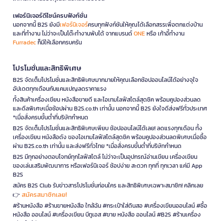
เฟอร์นิเจอร์ดีไซน์ครบฟังก์ชั่น
นอกจากนี้ B2S ยังมี
เฟอร์นิเจอร์
ครบทุกฟังก์ชันให้คุณได้เลือกสรรเพื่อตกแต่งบ้าน
และที่ทำงาน ไม่ว่าจะเป็นโต๊ะทำงานพับได้ จากแบรนด์
ONE
หรือ เก้าอี้ทำงาน
Furradec
ก็มีให้เลือกครบครัน
โปรโมชั่นและสิทธิพิเศษ
B2S จัดเต็มโปรโมชั่นและสิทธิพิเศษมากมายให้คุณเลือกช้อปออนไลน์ได้อย่างจุใจ
อัปเดตทุกเดือนกับแคมเปญลดราคาแรง
ทั้งสินค้าเครื่องเขียน หนังสือขายดี และไอเทมไลฟ์สไตล์สุดชิค พร้อมคูปองส่วนลด
และดีลพิเศษเมื่อช้อปผ่าน B2S.co.th เท่านั้น นอกจากนี้ B2S ยังใจดีส่งฟรีทั่วประเทศ
*เมื่อสั่งครบขั้นต่ำที่บริษัทกำหนด
B2S จัดเต็มโปรโมชั่นและสิทธิพิเศษเพียบ ช้อปออนไลน์ได้เลย! ลดแรงทุกเดือน ทั้ง
เครื่องเขียน หนังสือดัง ของไอเทมไลฟ์สไตล์สุดชิค พร้อมคูปองส่วนลดพิเศษเมื่อซื้อ
ผ่าน B2S.co.th เท่านั้น และส่งฟรีทั่วไทย *เมื่อสั่งครบขั้นต่ำที่บริษัทกำหนด
B2S มีทุกอย่างตอบโจทย์ทุกไลฟ์สไตล์ ไม่ว่าจะเป็นอุปกรณ์อ่านเขียน เครื่องเขียน
ของเล่นเสริมพัฒนาการ หรือเฟอร์นิเจอร์ ช้อปง่าย สะดวก ทุกที่ ทุกเวลา แค่มี App
B2S
สมัคร B2S Club รับข่าวสารโปรโมชั่นก่อนใคร และสิทธิพิเศษเฉพาะสมาชิก! คลิกเลย
สมัครสมาชิกเลย!
👉
#ร้านหนังสือ #ร้านขายหนังสือ ใกล้ฉัน #กระเป๋าใส่ดินสอ #เครื่องเขียนออนไลน์ #ซื้อ
หนังสือ ออนไลน์ #เครื่องเขียน บีทูเอส #ขาย หนังสือ ออนไลน์ #B2S #ร้านเครื่อง