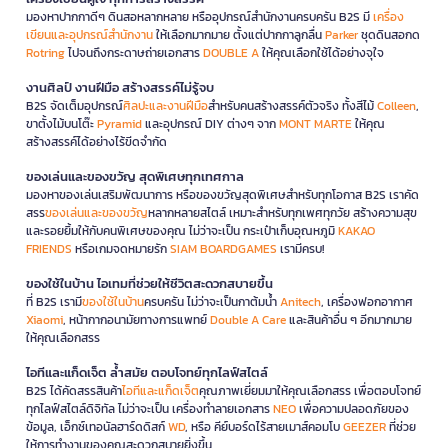
มองหาปากกาดีๆ ดินสอหลากหลาย หรืออุปกรณ์สำนักงานครบครัน B2S มี
เครื่อง
เขียนและอุปกรณ์สำนักงาน
ให้เลือกมากมาย ตั้งแต่ปากกาลูกลื่น
Parker
ชุดดินสอกด
Rotring
ไปจนถึงกระดาษถ่ายเอกสาร
DOUBLE A
ให้คุณเลือกใช้ได้อย่างจุใจ
งานศิลป์ งานฝีมือ สร้างสรรค์ไม่รู้จบ
B2S จัดเต็มอุปกรณ์
ศิลปะและงานฝีมือ
สำหรับคนสร้างสรรค์ตัวจริง ทั้งสีไม้
Colleen
,
ขาตั้งไม้บนโต๊ะ
Pyramid
และอุปกรณ์ DIY ต่างๆ จาก
MONT MARTE
ให้คุณ
สร้างสรรค์ได้อย่างไร้ขีดจำกัด
ของเล่นและของขวัญ สุดพิเศษทุกเทศกาล
มองหาของเล่นเสริมพัฒนาการ หรือของขวัญสุดพิเศษสำหรับทุกโอกาส B2S เราคัด
สรร
ของเล่นและของขวัญ
หลากหลายสไตล์ เหมาะสำหรับทุกเพศทุกวัย สร้างความสุข
และรอยยิ้มให้กับคนพิเศษของคุณ ไม่ว่าจะเป็น กระเป๋าเก็บอุณหภูมิ
KAKAO
FRIENDS
หรือเกมจดหมายรัก
SIAM BOARDGAMES
เรามีครบ!
ของใช้ในบ้าน ไอเทมที่ช่วยให้ชีวิตสะดวกสบายขึ้น
ที่ B2S เรามี
ของใช้ในบ้าน
ครบครัน ไม่ว่าจะเป็นกาต้มน้ำ
Anitech
, เครื่องฟอกอากาศ
Xiaomi
, หน้ากากอนามัยทางการแพทย์
Double A Care
และสินค้าอื่น ๆ อีกมากมาย
ให้คุณเลือกสรร
ไอทีและแก็ดเจ็ต ล้ำสมัย ตอบโจทย์ทุกไลฟ์สไตล์
B2S ได้คัดสรรสินค้า
ไอทีและแก็ดเจ็ต
คุณภาพเยี่ยมมาให้คุณเลือกสรร เพื่อตอบโจทย์
ทุกไลฟ์สไตล์ดิจิทัล ไม่ว่าจะเป็น เครื่องทำลายเอกสาร
NEO
เพื่อความปลอดภัยของ
ข้อมูล, เอ็กซ์เทอนัลฮาร์ดดิสก์
WD
, หรือ คีย์บอร์ดไร้สายเมาส์คอมโบ
GEEZER
ที่ช่วย
ให้การทำงานของคุณสะดวกสบายยิ่งขึ้น