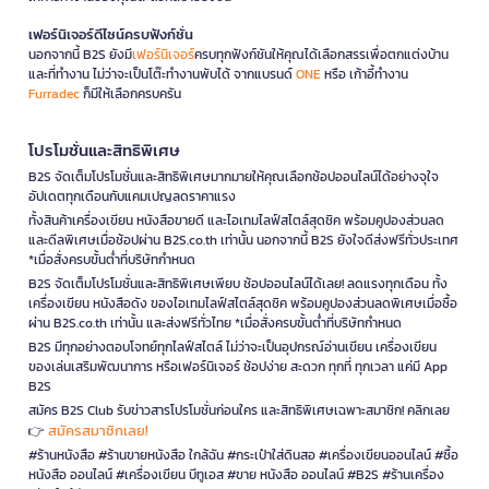
เฟอร์นิเจอร์ดีไซน์ครบฟังก์ชั่น
นอกจากนี้ B2S ยังมี
เฟอร์นิเจอร์
ครบทุกฟังก์ชันให้คุณได้เลือกสรรเพื่อตกแต่งบ้าน
และที่ทำงาน ไม่ว่าจะเป็นโต๊ะทำงานพับได้ จากแบรนด์
ONE
หรือ เก้าอี้ทำงาน
Furradec
ก็มีให้เลือกครบครัน
โปรโมชั่นและสิทธิพิเศษ
B2S จัดเต็มโปรโมชั่นและสิทธิพิเศษมากมายให้คุณเลือกช้อปออนไลน์ได้อย่างจุใจ
อัปเดตทุกเดือนกับแคมเปญลดราคาแรง
ทั้งสินค้าเครื่องเขียน หนังสือขายดี และไอเทมไลฟ์สไตล์สุดชิค พร้อมคูปองส่วนลด
และดีลพิเศษเมื่อช้อปผ่าน B2S.co.th เท่านั้น นอกจากนี้ B2S ยังใจดีส่งฟรีทั่วประเทศ
*เมื่อสั่งครบขั้นต่ำที่บริษัทกำหนด
B2S จัดเต็มโปรโมชั่นและสิทธิพิเศษเพียบ ช้อปออนไลน์ได้เลย! ลดแรงทุกเดือน ทั้ง
เครื่องเขียน หนังสือดัง ของไอเทมไลฟ์สไตล์สุดชิค พร้อมคูปองส่วนลดพิเศษเมื่อซื้อ
ผ่าน B2S.co.th เท่านั้น และส่งฟรีทั่วไทย *เมื่อสั่งครบขั้นต่ำที่บริษัทกำหนด
B2S มีทุกอย่างตอบโจทย์ทุกไลฟ์สไตล์ ไม่ว่าจะเป็นอุปกรณ์อ่านเขียน เครื่องเขียน
ของเล่นเสริมพัฒนาการ หรือเฟอร์นิเจอร์ ช้อปง่าย สะดวก ทุกที่ ทุกเวลา แค่มี App
B2S
สมัคร B2S Club รับข่าวสารโปรโมชั่นก่อนใคร และสิทธิพิเศษเฉพาะสมาชิก! คลิกเลย
สมัครสมาชิกเลย!
👉
#ร้านหนังสือ #ร้านขายหนังสือ ใกล้ฉัน #กระเป๋าใส่ดินสอ #เครื่องเขียนออนไลน์ #ซื้อ
หนังสือ ออนไลน์ #เครื่องเขียน บีทูเอส #ขาย หนังสือ ออนไลน์ #B2S #ร้านเครื่อง