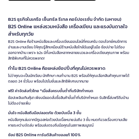
B2S ธุรกิจในเครือ เซ็นทรัล รีเทล คอร์ปอเรชั่น จำกัด (มหาชน)
B2S Online แหล่งรวมหนังสือ เครื่องเขียน และแรงบันดาลใจ
สำหรับทุกวัย
B2S Online คือร้านหนังสือและเครื่องเขียนออนไลน์ที่ครบครัน ตอบโจทย์คนรักการ
อ่านและงานเขียน ให้คุณรู้สึกเหมือนมีร้านหนังสือใกล้ฉันอยู่ในมือ ช้อปง่าย ไม่ต้อง
ออกจากบ้าน เพราะ b2s มีทั้งหนังสือหลากหลายแนวและเครื่องเขียนคุณภาพ พร้อม
สิทธิพิเศษที่ไม่ควรพลาด!
ทำไม B2S Online คือแหล่งช้อปปิ้งที่คุณไม่ควรพลาด
ไม่ว่าคุณจะเป็นนักเรียน นักศึกษา คนทำงาน B2S พร้อมให้คุณเลือกสินค้าคุณภาพได้
ตลอด 24 ชั่วโมง พร้อมโปรโมชั่นและสิทธิพิเศษมากมาย
ฟรี! ค่าจัดส่งทั่วไทย *เมื่อสั่งครบขั้นต่ำที่บริษัทกำหนด
ช้อปเพลินเกินคุ้ม! เพียงมียอดสั่งซื้อสินค้าขั้นต่ำที่บริษัทกำหนด รับสิทธิ์ส่งฟรีถึงบ้าน
ไม่ต้องจ่ายเพิ่ม
มั่นใจ หนังสือถึงมือปลอดภัย ด้วยบับเบิ้ล 3 ชั้น
หนังสือทุกเล่มจากบีทูเอสห่อด้วยบับเบิ้ลหนาแน่นถึง 3 ชั้น หมดกังวลเรื่องความเสีย
หายระหว่างจัดส่ง พร้อมส่งตรงถึงมือคุณในสภาพสมบูรณ์
ช้อป B2S Online การันตีสินค้าของแท้ 100%