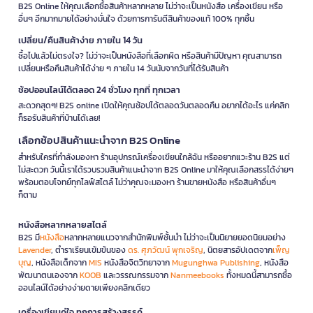
B2S Online ให้คุณเลือกซื้อสินค้าหลากหลาย ไม่ว่าจะเป็นหนังสือ เครื่องเขียน หรือ
อื่นๆ อีกมากมายได้อย่างมั่นใจ ด้วยการการันตีสินค้าของแท้ 100% ทุกชิ้น
เปลี่ยน/คืนสินค้าง่าย ภายใน 14 วัน
ซื้อไปแล้วไม่ตรงใจ? ไม่ว่าจะเป็นหนังสือที่เลือกผิด หรือสินค้ามีปัญหา คุณสามารถ
เปลี่ยนหรือคืนสินค้าได้ง่าย ๆ ภายใน 14 วันนับจากวันที่ได้รับสินค้า
ช้อปออนไลน์ได้ตลอด 24 ชั่วโมง ทุกที่ ทุกเวลา
สะดวกสุดๆ! B2S online เปิดให้คุณช้อปได้ตลอดวันตลอดคืน อยากได้อะไร แค่คลิก
ก็รอรับสินค้าที่บ้านได้เลย!
เลือกช้อปสินค้าแนะนำจาก B2S Online
สำหรับใครที่กำลังมองหา ร้านอุปกรณ์เครื่องเขียนใกล้ฉัน หรืออยากแวะร้าน B2S แต่
ไม่สะดวก วันนี้เราได้รวบรวมสินค้าแนะนำจาก B2S Online มาให้คุณเลือกสรรได้ง่ายๆ
พร้อมตอบโจทย์ทุกไลฟ์สไตล์ ไม่ว่าคุณจะมองหา ร้านขายหนังสือ หรือสินค้าอื่นๆ
ก็ตาม
หนังสือหลากหลายสไตล์
B2S มี
หนังสือ
หลากหลายแนวจากสำนักพิมพ์ชั้นนำ ไม่ว่าจะเป็นนิยายยอดนิยมอย่าง
Lavender
, ตำราเรียนเข้มข้นของ
ดร. ศุภวัฒน์ พุกเจริญ
, นิตยสารอัปเดตจาก
เพ็ญ
บุญ
, หนังสือเด็กจาก
MIS
หนังสือจิตวิทยาจาก
Mugunghwa Publishing
, หนังสือ
พัฒนาตนเองจาก
KOOB
และวรรณกรรมจาก
Nanmeebooks
ทั้งหมดนี้สามารถซื้อ
ออนไลน์ได้อย่างง่ายดายเพียงคลิกเดียว
เครื่องเขียนคู่ใจ ทุกการสร้างสรรค์