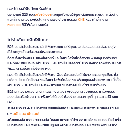
เฟอร์นิเจอร์ดีไซน์ครบฟังก์ชั่น
นอกจากนี้ B2S ยังมี
เฟอร์นิเจอร์
ครบทุกฟังก์ชันให้คุณได้เลือกสรรเพื่อตกแต่งบ้าน
และที่ทำงาน ไม่ว่าจะเป็นโต๊ะทำงานพับได้ จากแบรนด์
ONE
หรือ เก้าอี้ทำงาน
Furradec
ก็มีให้เลือกครบครัน
โปรโมชั่นและสิทธิพิเศษ
B2S จัดเต็มโปรโมชั่นและสิทธิพิเศษมากมายให้คุณเลือกช้อปออนไลน์ได้อย่างจุใจ
อัปเดตทุกเดือนกับแคมเปญลดราคาแรง
ทั้งสินค้าเครื่องเขียน หนังสือขายดี และไอเทมไลฟ์สไตล์สุดชิค พร้อมคูปองส่วนลด
และดีลพิเศษเมื่อช้อปผ่าน B2S.co.th เท่านั้น นอกจากนี้ B2S ยังใจดีส่งฟรีทั่วประเทศ
*เมื่อสั่งครบขั้นต่ำที่บริษัทกำหนด
B2S จัดเต็มโปรโมชั่นและสิทธิพิเศษเพียบ ช้อปออนไลน์ได้เลย! ลดแรงทุกเดือน ทั้ง
เครื่องเขียน หนังสือดัง ของไอเทมไลฟ์สไตล์สุดชิค พร้อมคูปองส่วนลดพิเศษเมื่อซื้อ
ผ่าน B2S.co.th เท่านั้น และส่งฟรีทั่วไทย *เมื่อสั่งครบขั้นต่ำที่บริษัทกำหนด
B2S มีทุกอย่างตอบโจทย์ทุกไลฟ์สไตล์ ไม่ว่าจะเป็นอุปกรณ์อ่านเขียน เครื่องเขียน
ของเล่นเสริมพัฒนาการ หรือเฟอร์นิเจอร์ ช้อปง่าย สะดวก ทุกที่ ทุกเวลา แค่มี App
B2S
สมัคร B2S Club รับข่าวสารโปรโมชั่นก่อนใคร และสิทธิพิเศษเฉพาะสมาชิก! คลิกเลย
สมัครสมาชิกเลย!
👉
#ร้านหนังสือ #ร้านขายหนังสือ ใกล้ฉัน #กระเป๋าใส่ดินสอ #เครื่องเขียนออนไลน์ #ซื้อ
หนังสือ ออนไลน์ #เครื่องเขียน บีทูเอส #ขาย หนังสือ ออนไลน์ #B2S #ร้านเครื่อง