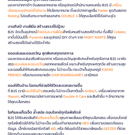
มองหาปากกาดีๆ ดินสอหลากหลาย หรืออุปกรณ์สำนักงานครบครัน B2S มี
เครื่อง
เขียนและอุปกรณ์สำนักงาน
ให้เลือกมากมาย ตั้งแต่ปากกาลูกลื่น
Parker
ชุดดินสอกด
Rotring
ไปจนถึงกระดาษถ่ายเอกสาร
DOUBLE A
ให้คุณเลือกใช้ได้อย่างจุใจ
งานศิลป์ งานฝีมือ สร้างสรรค์ไม่รู้จบ
B2S จัดเต็มอุปกรณ์
ศิลปะและงานฝีมือ
สำหรับคนสร้างสรรค์ตัวจริง ทั้งสีไม้
Colleen
,
ขาตั้งไม้บนโต๊ะ
Pyramid
และอุปกรณ์ DIY ต่างๆ จาก
MONT MARTE
ให้คุณ
สร้างสรรค์ได้อย่างไร้ขีดจำกัด
ของเล่นและของขวัญ สุดพิเศษทุกเทศกาล
มองหาของเล่นเสริมพัฒนาการ หรือของขวัญสุดพิเศษสำหรับทุกโอกาส B2S เราคัด
สรร
ของเล่นและของขวัญ
หลากหลายสไตล์ เหมาะสำหรับทุกเพศทุกวัย สร้างความสุข
และรอยยิ้มให้กับคนพิเศษของคุณ ไม่ว่าจะเป็น กระเป๋าเก็บอุณหภูมิ
KAKAO
FRIENDS
หรือเกมจดหมายรัก
SIAM BOARDGAMES
เรามีครบ!
ของใช้ในบ้าน ไอเทมที่ช่วยให้ชีวิตสะดวกสบายขึ้น
ที่ B2S เรามี
ของใช้ในบ้าน
ครบครัน ไม่ว่าจะเป็นกาต้มน้ำ
Anitech
, เครื่องฟอกอากาศ
Xiaomi
, หน้ากากอนามัยทางการแพทย์
Double A Care
และสินค้าอื่น ๆ อีกมากมาย
ให้คุณเลือกสรร
ไอทีและแก็ดเจ็ต ล้ำสมัย ตอบโจทย์ทุกไลฟ์สไตล์
B2S ได้คัดสรรสินค้า
ไอทีและแก็ดเจ็ต
คุณภาพเยี่ยมมาให้คุณเลือกสรร เพื่อตอบโจทย์
ทุกไลฟ์สไตล์ดิจิทัล ไม่ว่าจะเป็น เครื่องทำลายเอกสาร
NEO
เพื่อความปลอดภัยของ
ข้อมูล, เอ็กซ์เทอนัลฮาร์ดดิสก์
WD
, หรือ คีย์บอร์ดไร้สายเมาส์คอมโบ
GEEZER
ที่ช่วย
ให้การทำงานของคุณสะดวกสบายยิ่งขึ้น