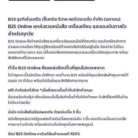
B2S ธุรกิจในเครือ เซ็นทรัล รีเทล คอร์ปอเรชั่น จำกัด (มหาชน)
B2S Online แหล่งรวมหนังสือ เครื่องเขียน และแรงบันดาลใจ
สำหรับทุกวัย
B2S Online คือร้านหนังสือและเครื่องเขียนออนไลน์ที่ครบครัน ตอบโจทย์คนรักการ
อ่านและงานเขียน ให้คุณรู้สึกเหมือนมีร้านหนังสือใกล้ฉันอยู่ในมือ ช้อปง่าย ไม่ต้อง
ออกจากบ้าน เพราะ b2s มีทั้งหนังสือหลากหลายแนวและเครื่องเขียนคุณภาพ พร้อม
สิทธิพิเศษที่ไม่ควรพลาด!
ทำไม B2S Online คือแหล่งช้อปปิ้งที่คุณไม่ควรพลาด
ไม่ว่าคุณจะเป็นนักเรียน นักศึกษา คนทำงาน B2S พร้อมให้คุณเลือกสินค้าคุณภาพได้
ตลอด 24 ชั่วโมง พร้อมโปรโมชั่นและสิทธิพิเศษมากมาย
ฟรี! ค่าจัดส่งทั่วไทย *เมื่อสั่งครบขั้นต่ำที่บริษัทกำหนด
ช้อปเพลินเกินคุ้ม! เพียงมียอดสั่งซื้อสินค้าขั้นต่ำที่บริษัทกำหนด รับสิทธิ์ส่งฟรีถึงบ้าน
ไม่ต้องจ่ายเพิ่ม
มั่นใจ หนังสือถึงมือปลอดภัย ด้วยบับเบิ้ล 3 ชั้น
หนังสือทุกเล่มจากบีทูเอสห่อด้วยบับเบิ้ลหนาแน่นถึง 3 ชั้น หมดกังวลเรื่องความเสีย
หายระหว่างจัดส่ง พร้อมส่งตรงถึงมือคุณในสภาพสมบูรณ์
ช้อป B2S Online การันตีสินค้าของแท้ 100%