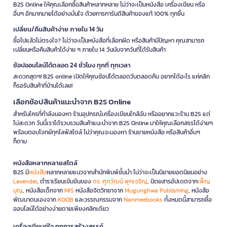
B2S Online ให้คุณเลือกซื้อสินค้าหลากหลาย ไม่ว่าจะเป็นหนังสือ เครื่องเขียน หรือ
อื่นๆ อีกมากมายได้อย่างมั่นใจ ด้วยการการันตีสินค้าของแท้ 100% ทุกชิ้น
เปลี่ยน/คืนสินค้าง่าย ภายใน 14 วัน
ซื้อไปแล้วไม่ตรงใจ? ไม่ว่าจะเป็นหนังสือที่เลือกผิด หรือสินค้ามีปัญหา คุณสามารถ
เปลี่ยนหรือคืนสินค้าได้ง่าย ๆ ภายใน 14 วันนับจากวันที่ได้รับสินค้า
ช้อปออนไลน์ได้ตลอด 24 ชั่วโมง ทุกที่ ทุกเวลา
สะดวกสุดๆ! B2S online เปิดให้คุณช้อปได้ตลอดวันตลอดคืน อยากได้อะไร แค่คลิก
ก็รอรับสินค้าที่บ้านได้เลย!
เลือกช้อปสินค้าแนะนำจาก B2S Online
สำหรับใครที่กำลังมองหา ร้านอุปกรณ์เครื่องเขียนใกล้ฉัน หรืออยากแวะร้าน B2S แต่
ไม่สะดวก วันนี้เราได้รวบรวมสินค้าแนะนำจาก B2S Online มาให้คุณเลือกสรรได้ง่ายๆ
พร้อมตอบโจทย์ทุกไลฟ์สไตล์ ไม่ว่าคุณจะมองหา ร้านขายหนังสือ หรือสินค้าอื่นๆ
ก็ตาม
หนังสือหลากหลายสไตล์
B2S มี
หนังสือ
หลากหลายแนวจากสำนักพิมพ์ชั้นนำ ไม่ว่าจะเป็นนิยายยอดนิยมอย่าง
Lavender
, ตำราเรียนเข้มข้นของ
ดร. ศุภวัฒน์ พุกเจริญ
, นิตยสารอัปเดตจาก
เพ็ญ
บุญ
, หนังสือเด็กจาก
MIS
หนังสือจิตวิทยาจาก
Mugunghwa Publishing
, หนังสือ
พัฒนาตนเองจาก
KOOB
และวรรณกรรมจาก
Nanmeebooks
ทั้งหมดนี้สามารถซื้อ
ออนไลน์ได้อย่างง่ายดายเพียงคลิกเดียว
เครื่องเขียนคู่ใจ ทุกการสร้างสรรค์