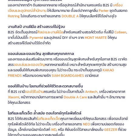
มองหาปากกาดีๆ ดินสอหลากหลาย หรืออุปกรณ์สำนักงานครบครัน B2S มี
เครื่อง
เขียนและอุปกรณ์สำนักงาน
ให้เลือกมากมาย ตั้งแต่ปากกาลูกลื่น
Parker
ชุดดินสอกด
Rotring
ไปจนถึงกระดาษถ่ายเอกสาร
DOUBLE A
ให้คุณเลือกใช้ได้อย่างจุใจ
งานศิลป์ งานฝีมือ สร้างสรรค์ไม่รู้จบ
B2S จัดเต็มอุปกรณ์
ศิลปะและงานฝีมือ
สำหรับคนสร้างสรรค์ตัวจริง ทั้งสีไม้
Colleen
,
ขาตั้งไม้บนโต๊ะ
Pyramid
และอุปกรณ์ DIY ต่างๆ จาก
MONT MARTE
ให้คุณ
สร้างสรรค์ได้อย่างไร้ขีดจำกัด
ของเล่นและของขวัญ สุดพิเศษทุกเทศกาล
มองหาของเล่นเสริมพัฒนาการ หรือของขวัญสุดพิเศษสำหรับทุกโอกาส B2S เราคัด
สรร
ของเล่นและของขวัญ
หลากหลายสไตล์ เหมาะสำหรับทุกเพศทุกวัย สร้างความสุข
และรอยยิ้มให้กับคนพิเศษของคุณ ไม่ว่าจะเป็น กระเป๋าเก็บอุณหภูมิ
KAKAO
FRIENDS
หรือเกมจดหมายรัก
SIAM BOARDGAMES
เรามีครบ!
ของใช้ในบ้าน ไอเทมที่ช่วยให้ชีวิตสะดวกสบายขึ้น
ที่ B2S เรามี
ของใช้ในบ้าน
ครบครัน ไม่ว่าจะเป็นกาต้มน้ำ
Anitech
, เครื่องฟอกอากาศ
Xiaomi
, หน้ากากอนามัยทางการแพทย์
Double A Care
และสินค้าอื่น ๆ อีกมากมาย
ให้คุณเลือกสรร
ไอทีและแก็ดเจ็ต ล้ำสมัย ตอบโจทย์ทุกไลฟ์สไตล์
B2S ได้คัดสรรสินค้า
ไอทีและแก็ดเจ็ต
คุณภาพเยี่ยมมาให้คุณเลือกสรร เพื่อตอบโจทย์
ทุกไลฟ์สไตล์ดิจิทัล ไม่ว่าจะเป็น เครื่องทำลายเอกสาร
NEO
เพื่อความปลอดภัยของ
ข้อมูล, เอ็กซ์เทอนัลฮาร์ดดิสก์
WD
, หรือ คีย์บอร์ดไร้สายเมาส์คอมโบ
GEEZER
ที่ช่วย
ให้การทำงานของคุณสะดวกสบายยิ่งขึ้น