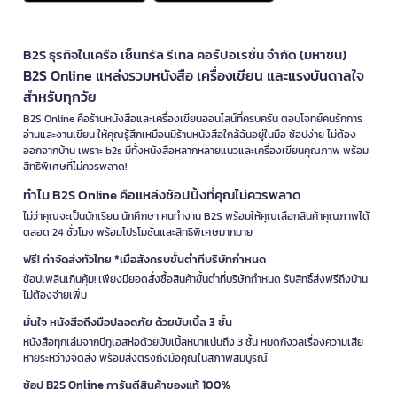
B2S ธุรกิจในเครือ เซ็นทรัล รีเทล คอร์ปอเรชั่น จำกัด (มหาชน)
B2S Online แหล่งรวมหนังสือ เครื่องเขียน และแรงบันดาลใจ
สำหรับทุกวัย
B2S Online คือร้านหนังสือและเครื่องเขียนออนไลน์ที่ครบครัน ตอบโจทย์คนรักการ
อ่านและงานเขียน ให้คุณรู้สึกเหมือนมีร้านหนังสือใกล้ฉันอยู่ในมือ ช้อปง่าย ไม่ต้อง
ออกจากบ้าน เพราะ b2s มีทั้งหนังสือหลากหลายแนวและเครื่องเขียนคุณภาพ พร้อม
สิทธิพิเศษที่ไม่ควรพลาด!
ทำไม B2S Online คือแหล่งช้อปปิ้งที่คุณไม่ควรพลาด
ไม่ว่าคุณจะเป็นนักเรียน นักศึกษา คนทำงาน B2S พร้อมให้คุณเลือกสินค้าคุณภาพได้
ตลอด 24 ชั่วโมง พร้อมโปรโมชั่นและสิทธิพิเศษมากมาย
ฟรี! ค่าจัดส่งทั่วไทย *เมื่อสั่งครบขั้นต่ำที่บริษัทกำหนด
ช้อปเพลินเกินคุ้ม! เพียงมียอดสั่งซื้อสินค้าขั้นต่ำที่บริษัทกำหนด รับสิทธิ์ส่งฟรีถึงบ้าน
ไม่ต้องจ่ายเพิ่ม
มั่นใจ หนังสือถึงมือปลอดภัย ด้วยบับเบิ้ล 3 ชั้น
หนังสือทุกเล่มจากบีทูเอสห่อด้วยบับเบิ้ลหนาแน่นถึง 3 ชั้น หมดกังวลเรื่องความเสีย
หายระหว่างจัดส่ง พร้อมส่งตรงถึงมือคุณในสภาพสมบูรณ์
ช้อป B2S Online การันตีสินค้าของแท้ 100%