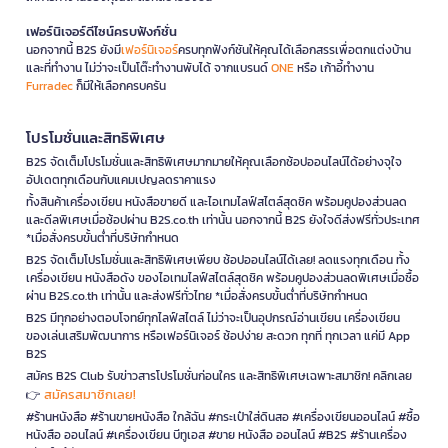
เฟอร์นิเจอร์ดีไซน์ครบฟังก์ชั่น
นอกจากนี้ B2S ยังมี
เฟอร์นิเจอร์
ครบทุกฟังก์ชันให้คุณได้เลือกสรรเพื่อตกแต่งบ้าน
และที่ทำงาน ไม่ว่าจะเป็นโต๊ะทำงานพับได้ จากแบรนด์
ONE
หรือ เก้าอี้ทำงาน
Furradec
ก็มีให้เลือกครบครัน
โปรโมชั่นและสิทธิพิเศษ
B2S จัดเต็มโปรโมชั่นและสิทธิพิเศษมากมายให้คุณเลือกช้อปออนไลน์ได้อย่างจุใจ
อัปเดตทุกเดือนกับแคมเปญลดราคาแรง
ทั้งสินค้าเครื่องเขียน หนังสือขายดี และไอเทมไลฟ์สไตล์สุดชิค พร้อมคูปองส่วนลด
และดีลพิเศษเมื่อช้อปผ่าน B2S.co.th เท่านั้น นอกจากนี้ B2S ยังใจดีส่งฟรีทั่วประเทศ
*เมื่อสั่งครบขั้นต่ำที่บริษัทกำหนด
B2S จัดเต็มโปรโมชั่นและสิทธิพิเศษเพียบ ช้อปออนไลน์ได้เลย! ลดแรงทุกเดือน ทั้ง
เครื่องเขียน หนังสือดัง ของไอเทมไลฟ์สไตล์สุดชิค พร้อมคูปองส่วนลดพิเศษเมื่อซื้อ
ผ่าน B2S.co.th เท่านั้น และส่งฟรีทั่วไทย *เมื่อสั่งครบขั้นต่ำที่บริษัทกำหนด
B2S มีทุกอย่างตอบโจทย์ทุกไลฟ์สไตล์ ไม่ว่าจะเป็นอุปกรณ์อ่านเขียน เครื่องเขียน
ของเล่นเสริมพัฒนาการ หรือเฟอร์นิเจอร์ ช้อปง่าย สะดวก ทุกที่ ทุกเวลา แค่มี App
B2S
สมัคร B2S Club รับข่าวสารโปรโมชั่นก่อนใคร และสิทธิพิเศษเฉพาะสมาชิก! คลิกเลย
สมัครสมาชิกเลย!
👉
#ร้านหนังสือ #ร้านขายหนังสือ ใกล้ฉัน #กระเป๋าใส่ดินสอ #เครื่องเขียนออนไลน์ #ซื้อ
หนังสือ ออนไลน์ #เครื่องเขียน บีทูเอส #ขาย หนังสือ ออนไลน์ #B2S #ร้านเครื่อง