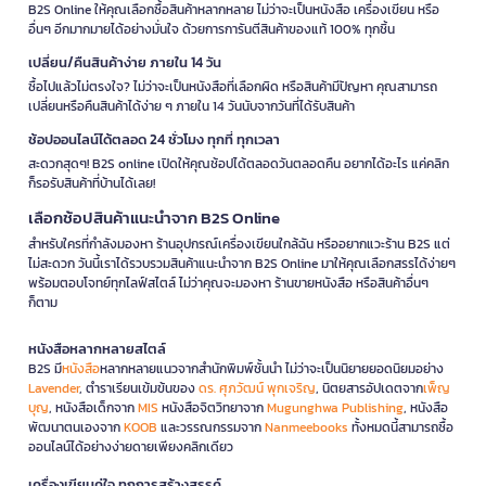
B2S Online ให้คุณเลือกซื้อสินค้าหลากหลาย ไม่ว่าจะเป็นหนังสือ เครื่องเขียน หรือ
อื่นๆ อีกมากมายได้อย่างมั่นใจ ด้วยการการันตีสินค้าของแท้ 100% ทุกชิ้น
เปลี่ยน/คืนสินค้าง่าย ภายใน 14 วัน
ซื้อไปแล้วไม่ตรงใจ? ไม่ว่าจะเป็นหนังสือที่เลือกผิด หรือสินค้ามีปัญหา คุณสามารถ
เปลี่ยนหรือคืนสินค้าได้ง่าย ๆ ภายใน 14 วันนับจากวันที่ได้รับสินค้า
ช้อปออนไลน์ได้ตลอด 24 ชั่วโมง ทุกที่ ทุกเวลา
สะดวกสุดๆ! B2S online เปิดให้คุณช้อปได้ตลอดวันตลอดคืน อยากได้อะไร แค่คลิก
ก็รอรับสินค้าที่บ้านได้เลย!
เลือกช้อปสินค้าแนะนำจาก B2S Online
สำหรับใครที่กำลังมองหา ร้านอุปกรณ์เครื่องเขียนใกล้ฉัน หรืออยากแวะร้าน B2S แต่
ไม่สะดวก วันนี้เราได้รวบรวมสินค้าแนะนำจาก B2S Online มาให้คุณเลือกสรรได้ง่ายๆ
พร้อมตอบโจทย์ทุกไลฟ์สไตล์ ไม่ว่าคุณจะมองหา ร้านขายหนังสือ หรือสินค้าอื่นๆ
ก็ตาม
หนังสือหลากหลายสไตล์
B2S มี
หนังสือ
หลากหลายแนวจากสำนักพิมพ์ชั้นนำ ไม่ว่าจะเป็นนิยายยอดนิยมอย่าง
Lavender
, ตำราเรียนเข้มข้นของ
ดร. ศุภวัฒน์ พุกเจริญ
, นิตยสารอัปเดตจาก
เพ็ญ
บุญ
, หนังสือเด็กจาก
MIS
หนังสือจิตวิทยาจาก
Mugunghwa Publishing
, หนังสือ
พัฒนาตนเองจาก
KOOB
และวรรณกรรมจาก
Nanmeebooks
ทั้งหมดนี้สามารถซื้อ
ออนไลน์ได้อย่างง่ายดายเพียงคลิกเดียว
เครื่องเขียนคู่ใจ ทุกการสร้างสรรค์