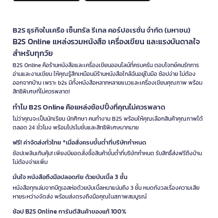
B2S ธุรกิจในเครือ เซ็นทรัล รีเทล คอร์ปอเรชั่น จำกัด (มหาชน)
B2S Online แหล่งรวมหนังสือ เครื่องเขียน และแรงบันดาลใจ
สำหรับทุกวัย
B2S Online คือร้านหนังสือและเครื่องเขียนออนไลน์ที่ครบครัน ตอบโจทย์คนรักการ
อ่านและงานเขียน ให้คุณรู้สึกเหมือนมีร้านหนังสือใกล้ฉันอยู่ในมือ ช้อปง่าย ไม่ต้อง
ออกจากบ้าน เพราะ b2s มีทั้งหนังสือหลากหลายแนวและเครื่องเขียนคุณภาพ พร้อม
สิทธิพิเศษที่ไม่ควรพลาด!
ทำไม B2S Online คือแหล่งช้อปปิ้งที่คุณไม่ควรพลาด
ไม่ว่าคุณจะเป็นนักเรียน นักศึกษา คนทำงาน B2S พร้อมให้คุณเลือกสินค้าคุณภาพได้
ตลอด 24 ชั่วโมง พร้อมโปรโมชั่นและสิทธิพิเศษมากมาย
ฟรี! ค่าจัดส่งทั่วไทย *เมื่อสั่งครบขั้นต่ำที่บริษัทกำหนด
ช้อปเพลินเกินคุ้ม! เพียงมียอดสั่งซื้อสินค้าขั้นต่ำที่บริษัทกำหนด รับสิทธิ์ส่งฟรีถึงบ้าน
ไม่ต้องจ่ายเพิ่ม
มั่นใจ หนังสือถึงมือปลอดภัย ด้วยบับเบิ้ล 3 ชั้น
หนังสือทุกเล่มจากบีทูเอสห่อด้วยบับเบิ้ลหนาแน่นถึง 3 ชั้น หมดกังวลเรื่องความเสีย
หายระหว่างจัดส่ง พร้อมส่งตรงถึงมือคุณในสภาพสมบูรณ์
ช้อป B2S Online การันตีสินค้าของแท้ 100%