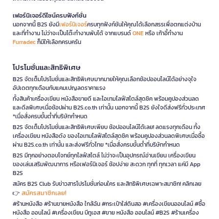
เฟอร์นิเจอร์ดีไซน์ครบฟังก์ชั่น
นอกจากนี้ B2S ยังมี
เฟอร์นิเจอร์
ครบทุกฟังก์ชันให้คุณได้เลือกสรรเพื่อตกแต่งบ้าน
และที่ทำงาน ไม่ว่าจะเป็นโต๊ะทำงานพับได้ จากแบรนด์
ONE
หรือ เก้าอี้ทำงาน
Furradec
ก็มีให้เลือกครบครัน
โปรโมชั่นและสิทธิพิเศษ
B2S จัดเต็มโปรโมชั่นและสิทธิพิเศษมากมายให้คุณเลือกช้อปออนไลน์ได้อย่างจุใจ
อัปเดตทุกเดือนกับแคมเปญลดราคาแรง
ทั้งสินค้าเครื่องเขียน หนังสือขายดี และไอเทมไลฟ์สไตล์สุดชิค พร้อมคูปองส่วนลด
และดีลพิเศษเมื่อช้อปผ่าน B2S.co.th เท่านั้น นอกจากนี้ B2S ยังใจดีส่งฟรีทั่วประเทศ
*เมื่อสั่งครบขั้นต่ำที่บริษัทกำหนด
B2S จัดเต็มโปรโมชั่นและสิทธิพิเศษเพียบ ช้อปออนไลน์ได้เลย! ลดแรงทุกเดือน ทั้ง
เครื่องเขียน หนังสือดัง ของไอเทมไลฟ์สไตล์สุดชิค พร้อมคูปองส่วนลดพิเศษเมื่อซื้อ
ผ่าน B2S.co.th เท่านั้น และส่งฟรีทั่วไทย *เมื่อสั่งครบขั้นต่ำที่บริษัทกำหนด
B2S มีทุกอย่างตอบโจทย์ทุกไลฟ์สไตล์ ไม่ว่าจะเป็นอุปกรณ์อ่านเขียน เครื่องเขียน
ของเล่นเสริมพัฒนาการ หรือเฟอร์นิเจอร์ ช้อปง่าย สะดวก ทุกที่ ทุกเวลา แค่มี App
B2S
สมัคร B2S Club รับข่าวสารโปรโมชั่นก่อนใคร และสิทธิพิเศษเฉพาะสมาชิก! คลิกเลย
สมัครสมาชิกเลย!
👉
#ร้านหนังสือ #ร้านขายหนังสือ ใกล้ฉัน #กระเป๋าใส่ดินสอ #เครื่องเขียนออนไลน์ #ซื้อ
หนังสือ ออนไลน์ #เครื่องเขียน บีทูเอส #ขาย หนังสือ ออนไลน์ #B2S #ร้านเครื่อง