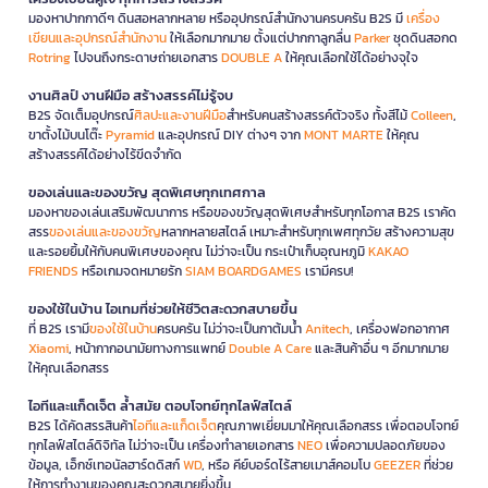
มองหาปากกาดีๆ ดินสอหลากหลาย หรืออุปกรณ์สำนักงานครบครัน B2S มี
เครื่อง
เขียนและอุปกรณ์สำนักงาน
ให้เลือกมากมาย ตั้งแต่ปากกาลูกลื่น
Parker
ชุดดินสอกด
Rotring
ไปจนถึงกระดาษถ่ายเอกสาร
DOUBLE A
ให้คุณเลือกใช้ได้อย่างจุใจ
งานศิลป์ งานฝีมือ สร้างสรรค์ไม่รู้จบ
B2S จัดเต็มอุปกรณ์
ศิลปะและงานฝีมือ
สำหรับคนสร้างสรรค์ตัวจริง ทั้งสีไม้
Colleen
,
ขาตั้งไม้บนโต๊ะ
Pyramid
และอุปกรณ์ DIY ต่างๆ จาก
MONT MARTE
ให้คุณ
สร้างสรรค์ได้อย่างไร้ขีดจำกัด
ของเล่นและของขวัญ สุดพิเศษทุกเทศกาล
มองหาของเล่นเสริมพัฒนาการ หรือของขวัญสุดพิเศษสำหรับทุกโอกาส B2S เราคัด
สรร
ของเล่นและของขวัญ
หลากหลายสไตล์ เหมาะสำหรับทุกเพศทุกวัย สร้างความสุข
และรอยยิ้มให้กับคนพิเศษของคุณ ไม่ว่าจะเป็น กระเป๋าเก็บอุณหภูมิ
KAKAO
FRIENDS
หรือเกมจดหมายรัก
SIAM BOARDGAMES
เรามีครบ!
ของใช้ในบ้าน ไอเทมที่ช่วยให้ชีวิตสะดวกสบายขึ้น
ที่ B2S เรามี
ของใช้ในบ้าน
ครบครัน ไม่ว่าจะเป็นกาต้มน้ำ
Anitech
, เครื่องฟอกอากาศ
Xiaomi
, หน้ากากอนามัยทางการแพทย์
Double A Care
และสินค้าอื่น ๆ อีกมากมาย
ให้คุณเลือกสรร
ไอทีและแก็ดเจ็ต ล้ำสมัย ตอบโจทย์ทุกไลฟ์สไตล์
B2S ได้คัดสรรสินค้า
ไอทีและแก็ดเจ็ต
คุณภาพเยี่ยมมาให้คุณเลือกสรร เพื่อตอบโจทย์
ทุกไลฟ์สไตล์ดิจิทัล ไม่ว่าจะเป็น เครื่องทำลายเอกสาร
NEO
เพื่อความปลอดภัยของ
ข้อมูล, เอ็กซ์เทอนัลฮาร์ดดิสก์
WD
, หรือ คีย์บอร์ดไร้สายเมาส์คอมโบ
GEEZER
ที่ช่วย
ให้การทำงานของคุณสะดวกสบายยิ่งขึ้น