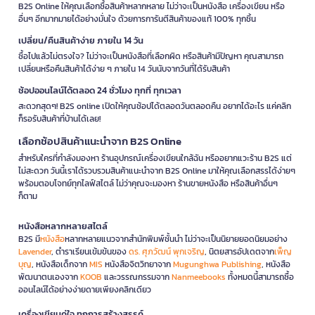
B2S Online ให้คุณเลือกซื้อสินค้าหลากหลาย ไม่ว่าจะเป็นหนังสือ เครื่องเขียน หรือ
อื่นๆ อีกมากมายได้อย่างมั่นใจ ด้วยการการันตีสินค้าของแท้ 100% ทุกชิ้น
เปลี่ยน/คืนสินค้าง่าย ภายใน 14 วัน
ซื้อไปแล้วไม่ตรงใจ? ไม่ว่าจะเป็นหนังสือที่เลือกผิด หรือสินค้ามีปัญหา คุณสามารถ
เปลี่ยนหรือคืนสินค้าได้ง่าย ๆ ภายใน 14 วันนับจากวันที่ได้รับสินค้า
ช้อปออนไลน์ได้ตลอด 24 ชั่วโมง ทุกที่ ทุกเวลา
สะดวกสุดๆ! B2S online เปิดให้คุณช้อปได้ตลอดวันตลอดคืน อยากได้อะไร แค่คลิก
ก็รอรับสินค้าที่บ้านได้เลย!
เลือกช้อปสินค้าแนะนำจาก B2S Online
สำหรับใครที่กำลังมองหา ร้านอุปกรณ์เครื่องเขียนใกล้ฉัน หรืออยากแวะร้าน B2S แต่
ไม่สะดวก วันนี้เราได้รวบรวมสินค้าแนะนำจาก B2S Online มาให้คุณเลือกสรรได้ง่ายๆ
พร้อมตอบโจทย์ทุกไลฟ์สไตล์ ไม่ว่าคุณจะมองหา ร้านขายหนังสือ หรือสินค้าอื่นๆ
ก็ตาม
หนังสือหลากหลายสไตล์
B2S มี
หนังสือ
หลากหลายแนวจากสำนักพิมพ์ชั้นนำ ไม่ว่าจะเป็นนิยายยอดนิยมอย่าง
Lavender
, ตำราเรียนเข้มข้นของ
ดร. ศุภวัฒน์ พุกเจริญ
, นิตยสารอัปเดตจาก
เพ็ญ
บุญ
, หนังสือเด็กจาก
MIS
หนังสือจิตวิทยาจาก
Mugunghwa Publishing
, หนังสือ
พัฒนาตนเองจาก
KOOB
และวรรณกรรมจาก
Nanmeebooks
ทั้งหมดนี้สามารถซื้อ
ออนไลน์ได้อย่างง่ายดายเพียงคลิกเดียว
เครื่องเขียนคู่ใจ ทุกการสร้างสรรค์