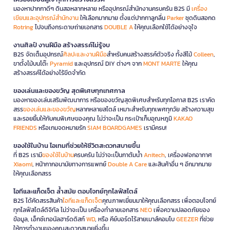
มองหาปากกาดีๆ ดินสอหลากหลาย หรืออุปกรณ์สำนักงานครบครัน B2S มี
เครื่อง
เขียนและอุปกรณ์สำนักงาน
ให้เลือกมากมาย ตั้งแต่ปากกาลูกลื่น
Parker
ชุดดินสอกด
Rotring
ไปจนถึงกระดาษถ่ายเอกสาร
DOUBLE A
ให้คุณเลือกใช้ได้อย่างจุใจ
งานศิลป์ งานฝีมือ สร้างสรรค์ไม่รู้จบ
B2S จัดเต็มอุปกรณ์
ศิลปะและงานฝีมือ
สำหรับคนสร้างสรรค์ตัวจริง ทั้งสีไม้
Colleen
,
ขาตั้งไม้บนโต๊ะ
Pyramid
และอุปกรณ์ DIY ต่างๆ จาก
MONT MARTE
ให้คุณ
สร้างสรรค์ได้อย่างไร้ขีดจำกัด
ของเล่นและของขวัญ สุดพิเศษทุกเทศกาล
มองหาของเล่นเสริมพัฒนาการ หรือของขวัญสุดพิเศษสำหรับทุกโอกาส B2S เราคัด
สรร
ของเล่นและของขวัญ
หลากหลายสไตล์ เหมาะสำหรับทุกเพศทุกวัย สร้างความสุข
และรอยยิ้มให้กับคนพิเศษของคุณ ไม่ว่าจะเป็น กระเป๋าเก็บอุณหภูมิ
KAKAO
FRIENDS
หรือเกมจดหมายรัก
SIAM BOARDGAMES
เรามีครบ!
ของใช้ในบ้าน ไอเทมที่ช่วยให้ชีวิตสะดวกสบายขึ้น
ที่ B2S เรามี
ของใช้ในบ้าน
ครบครัน ไม่ว่าจะเป็นกาต้มน้ำ
Anitech
, เครื่องฟอกอากาศ
Xiaomi
, หน้ากากอนามัยทางการแพทย์
Double A Care
และสินค้าอื่น ๆ อีกมากมาย
ให้คุณเลือกสรร
ไอทีและแก็ดเจ็ต ล้ำสมัย ตอบโจทย์ทุกไลฟ์สไตล์
B2S ได้คัดสรรสินค้า
ไอทีและแก็ดเจ็ต
คุณภาพเยี่ยมมาให้คุณเลือกสรร เพื่อตอบโจทย์
ทุกไลฟ์สไตล์ดิจิทัล ไม่ว่าจะเป็น เครื่องทำลายเอกสาร
NEO
เพื่อความปลอดภัยของ
ข้อมูล, เอ็กซ์เทอนัลฮาร์ดดิสก์
WD
, หรือ คีย์บอร์ดไร้สายเมาส์คอมโบ
GEEZER
ที่ช่วย
ให้การทำงานของคุณสะดวกสบายยิ่งขึ้น