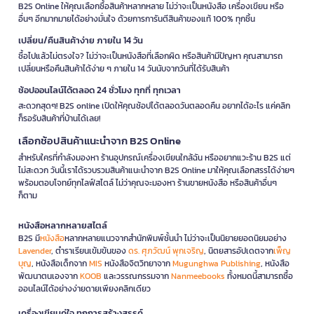
B2S Online ให้คุณเลือกซื้อสินค้าหลากหลาย ไม่ว่าจะเป็นหนังสือ เครื่องเขียน หรือ
อื่นๆ อีกมากมายได้อย่างมั่นใจ ด้วยการการันตีสินค้าของแท้ 100% ทุกชิ้น
เปลี่ยน/คืนสินค้าง่าย ภายใน 14 วัน
ซื้อไปแล้วไม่ตรงใจ? ไม่ว่าจะเป็นหนังสือที่เลือกผิด หรือสินค้ามีปัญหา คุณสามารถ
เปลี่ยนหรือคืนสินค้าได้ง่าย ๆ ภายใน 14 วันนับจากวันที่ได้รับสินค้า
ช้อปออนไลน์ได้ตลอด 24 ชั่วโมง ทุกที่ ทุกเวลา
สะดวกสุดๆ! B2S online เปิดให้คุณช้อปได้ตลอดวันตลอดคืน อยากได้อะไร แค่คลิก
ก็รอรับสินค้าที่บ้านได้เลย!
เลือกช้อปสินค้าแนะนำจาก B2S Online
สำหรับใครที่กำลังมองหา ร้านอุปกรณ์เครื่องเขียนใกล้ฉัน หรืออยากแวะร้าน B2S แต่
ไม่สะดวก วันนี้เราได้รวบรวมสินค้าแนะนำจาก B2S Online มาให้คุณเลือกสรรได้ง่ายๆ
พร้อมตอบโจทย์ทุกไลฟ์สไตล์ ไม่ว่าคุณจะมองหา ร้านขายหนังสือ หรือสินค้าอื่นๆ
ก็ตาม
หนังสือหลากหลายสไตล์
B2S มี
หนังสือ
หลากหลายแนวจากสำนักพิมพ์ชั้นนำ ไม่ว่าจะเป็นนิยายยอดนิยมอย่าง
Lavender
, ตำราเรียนเข้มข้นของ
ดร. ศุภวัฒน์ พุกเจริญ
, นิตยสารอัปเดตจาก
เพ็ญ
บุญ
, หนังสือเด็กจาก
MIS
หนังสือจิตวิทยาจาก
Mugunghwa Publishing
, หนังสือ
พัฒนาตนเองจาก
KOOB
และวรรณกรรมจาก
Nanmeebooks
ทั้งหมดนี้สามารถซื้อ
ออนไลน์ได้อย่างง่ายดายเพียงคลิกเดียว
เครื่องเขียนคู่ใจ ทุกการสร้างสรรค์