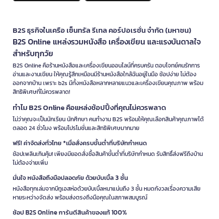
B2S ธุรกิจในเครือ เซ็นทรัล รีเทล คอร์ปอเรชั่น จำกัด (มหาชน)
B2S Online แหล่งรวมหนังสือ เครื่องเขียน และแรงบันดาลใจ
สำหรับทุกวัย
B2S Online คือร้านหนังสือและเครื่องเขียนออนไลน์ที่ครบครัน ตอบโจทย์คนรักการ
อ่านและงานเขียน ให้คุณรู้สึกเหมือนมีร้านหนังสือใกล้ฉันอยู่ในมือ ช้อปง่าย ไม่ต้อง
ออกจากบ้าน เพราะ b2s มีทั้งหนังสือหลากหลายแนวและเครื่องเขียนคุณภาพ พร้อม
สิทธิพิเศษที่ไม่ควรพลาด!
ทำไม B2S Online คือแหล่งช้อปปิ้งที่คุณไม่ควรพลาด
ไม่ว่าคุณจะเป็นนักเรียน นักศึกษา คนทำงาน B2S พร้อมให้คุณเลือกสินค้าคุณภาพได้
ตลอด 24 ชั่วโมง พร้อมโปรโมชั่นและสิทธิพิเศษมากมาย
ฟรี! ค่าจัดส่งทั่วไทย *เมื่อสั่งครบขั้นต่ำที่บริษัทกำหนด
ช้อปเพลินเกินคุ้ม! เพียงมียอดสั่งซื้อสินค้าขั้นต่ำที่บริษัทกำหนด รับสิทธิ์ส่งฟรีถึงบ้าน
ไม่ต้องจ่ายเพิ่ม
มั่นใจ หนังสือถึงมือปลอดภัย ด้วยบับเบิ้ล 3 ชั้น
หนังสือทุกเล่มจากบีทูเอสห่อด้วยบับเบิ้ลหนาแน่นถึง 3 ชั้น หมดกังวลเรื่องความเสีย
หายระหว่างจัดส่ง พร้อมส่งตรงถึงมือคุณในสภาพสมบูรณ์
ช้อป B2S Online การันตีสินค้าของแท้ 100%