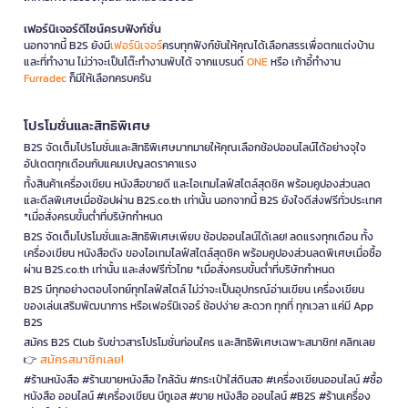
เฟอร์นิเจอร์ดีไซน์ครบฟังก์ชั่น
นอกจากนี้ B2S ยังมี
เฟอร์นิเจอร์
ครบทุกฟังก์ชันให้คุณได้เลือกสรรเพื่อตกแต่งบ้าน
และที่ทำงาน ไม่ว่าจะเป็นโต๊ะทำงานพับได้ จากแบรนด์
ONE
หรือ เก้าอี้ทำงาน
Furradec
ก็มีให้เลือกครบครัน
โปรโมชั่นและสิทธิพิเศษ
B2S จัดเต็มโปรโมชั่นและสิทธิพิเศษมากมายให้คุณเลือกช้อปออนไลน์ได้อย่างจุใจ
อัปเดตทุกเดือนกับแคมเปญลดราคาแรง
ทั้งสินค้าเครื่องเขียน หนังสือขายดี และไอเทมไลฟ์สไตล์สุดชิค พร้อมคูปองส่วนลด
และดีลพิเศษเมื่อช้อปผ่าน B2S.co.th เท่านั้น นอกจากนี้ B2S ยังใจดีส่งฟรีทั่วประเทศ
*เมื่อสั่งครบขั้นต่ำที่บริษัทกำหนด
B2S จัดเต็มโปรโมชั่นและสิทธิพิเศษเพียบ ช้อปออนไลน์ได้เลย! ลดแรงทุกเดือน ทั้ง
เครื่องเขียน หนังสือดัง ของไอเทมไลฟ์สไตล์สุดชิค พร้อมคูปองส่วนลดพิเศษเมื่อซื้อ
ผ่าน B2S.co.th เท่านั้น และส่งฟรีทั่วไทย *เมื่อสั่งครบขั้นต่ำที่บริษัทกำหนด
B2S มีทุกอย่างตอบโจทย์ทุกไลฟ์สไตล์ ไม่ว่าจะเป็นอุปกรณ์อ่านเขียน เครื่องเขียน
ของเล่นเสริมพัฒนาการ หรือเฟอร์นิเจอร์ ช้อปง่าย สะดวก ทุกที่ ทุกเวลา แค่มี App
B2S
สมัคร B2S Club รับข่าวสารโปรโมชั่นก่อนใคร และสิทธิพิเศษเฉพาะสมาชิก! คลิกเลย
สมัครสมาชิกเลย!
👉
#ร้านหนังสือ #ร้านขายหนังสือ ใกล้ฉัน #กระเป๋าใส่ดินสอ #เครื่องเขียนออนไลน์ #ซื้อ
หนังสือ ออนไลน์ #เครื่องเขียน บีทูเอส #ขาย หนังสือ ออนไลน์ #B2S #ร้านเครื่อง