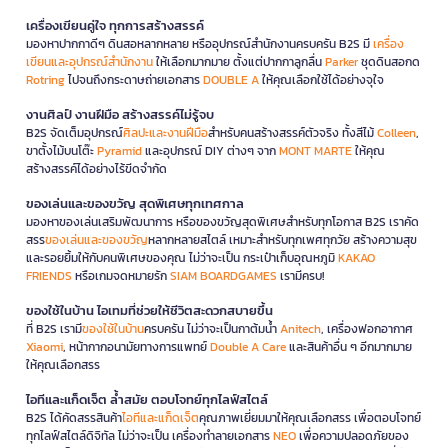
เครื่องเขียนคู่ใจ ทุกการสร้างสรรค์
มองหาปากกาดีๆ ดินสอหลากหลาย หรืออุปกรณ์สำนักงานครบครัน B2S มี
เครื่อง
เขียนและอุปกรณ์สำนักงาน
ให้เลือกมากมาย ตั้งแต่ปากกาลูกลื่น
Parker
ชุดดินสอกด
Rotring
ไปจนถึงกระดาษถ่ายเอกสาร
DOUBLE A
ให้คุณเลือกใช้ได้อย่างจุใจ
งานศิลป์ งานฝีมือ สร้างสรรค์ไม่รู้จบ
B2S จัดเต็มอุปกรณ์
ศิลปะและงานฝีมือ
สำหรับคนสร้างสรรค์ตัวจริง ทั้งสีไม้
Colleen
,
ขาตั้งไม้บนโต๊ะ
Pyramid
และอุปกรณ์ DIY ต่างๆ จาก
MONT MARTE
ให้คุณ
สร้างสรรค์ได้อย่างไร้ขีดจำกัด
ของเล่นและของขวัญ สุดพิเศษทุกเทศกาล
มองหาของเล่นเสริมพัฒนาการ หรือของขวัญสุดพิเศษสำหรับทุกโอกาส B2S เราคัด
สรร
ของเล่นและของขวัญ
หลากหลายสไตล์ เหมาะสำหรับทุกเพศทุกวัย สร้างความสุข
และรอยยิ้มให้กับคนพิเศษของคุณ ไม่ว่าจะเป็น กระเป๋าเก็บอุณหภูมิ
KAKAO
FRIENDS
หรือเกมจดหมายรัก
SIAM BOARDGAMES
เรามีครบ!
ของใช้ในบ้าน ไอเทมที่ช่วยให้ชีวิตสะดวกสบายขึ้น
ที่ B2S เรามี
ของใช้ในบ้าน
ครบครัน ไม่ว่าจะเป็นกาต้มน้ำ
Anitech
, เครื่องฟอกอากาศ
Xiaomi
, หน้ากากอนามัยทางการแพทย์
Double A Care
และสินค้าอื่น ๆ อีกมากมาย
ให้คุณเลือกสรร
ไอทีและแก็ดเจ็ต ล้ำสมัย ตอบโจทย์ทุกไลฟ์สไตล์
B2S ได้คัดสรรสินค้า
ไอทีและแก็ดเจ็ต
คุณภาพเยี่ยมมาให้คุณเลือกสรร เพื่อตอบโจทย์
ทุกไลฟ์สไตล์ดิจิทัล ไม่ว่าจะเป็น เครื่องทำลายเอกสาร
NEO
เพื่อความปลอดภัยของ