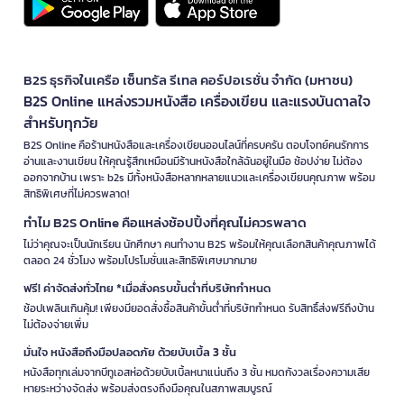
B2S ธุรกิจในเครือ เซ็นทรัล รีเทล คอร์ปอเรชั่น จำกัด (มหาชน)
B2S Online แหล่งรวมหนังสือ เครื่องเขียน และแรงบันดาลใจ
สำหรับทุกวัย
B2S Online คือร้านหนังสือและเครื่องเขียนออนไลน์ที่ครบครัน ตอบโจทย์คนรักการ
อ่านและงานเขียน ให้คุณรู้สึกเหมือนมีร้านหนังสือใกล้ฉันอยู่ในมือ ช้อปง่าย ไม่ต้อง
ออกจากบ้าน เพราะ b2s มีทั้งหนังสือหลากหลายแนวและเครื่องเขียนคุณภาพ พร้อม
สิทธิพิเศษที่ไม่ควรพลาด!
ทำไม B2S Online คือแหล่งช้อปปิ้งที่คุณไม่ควรพลาด
ไม่ว่าคุณจะเป็นนักเรียน นักศึกษา คนทำงาน B2S พร้อมให้คุณเลือกสินค้าคุณภาพได้
ตลอด 24 ชั่วโมง พร้อมโปรโมชั่นและสิทธิพิเศษมากมาย
ฟรี! ค่าจัดส่งทั่วไทย *เมื่อสั่งครบขั้นต่ำที่บริษัทกำหนด
ช้อปเพลินเกินคุ้ม! เพียงมียอดสั่งซื้อสินค้าขั้นต่ำที่บริษัทกำหนด รับสิทธิ์ส่งฟรีถึงบ้าน
ไม่ต้องจ่ายเพิ่ม
มั่นใจ หนังสือถึงมือปลอดภัย ด้วยบับเบิ้ล 3 ชั้น
หนังสือทุกเล่มจากบีทูเอสห่อด้วยบับเบิ้ลหนาแน่นถึง 3 ชั้น หมดกังวลเรื่องความเสีย
หายระหว่างจัดส่ง พร้อมส่งตรงถึงมือคุณในสภาพสมบูรณ์