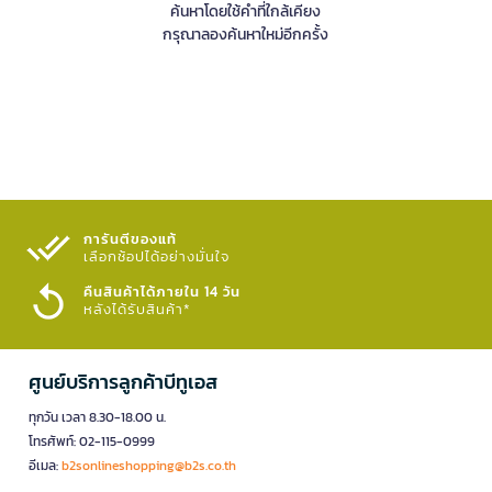
ค้นหาโดยใช้คำที่ใกล้เคียง
กรุณาลองค้นหาใหม่อีกครั้ง
การันตีของแท้
เลือกช้อปได้อย่างมั่นใจ​
คืนสินค้าได้ภายใน 14 วัน
หลังได้รับสินค้า*
ศูนย์บริการลูกค้าบีทูเอส
ทุกวัน เวลา 8.30-18.00 น.
โทรศัพท์: 02-115-0999
อีเมล:
b2sonlineshopping@b2s.co.th