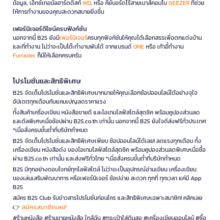
ข้อมูล, เอ็กซ์เทอนัลฮาร์ดดิสก์
WD
, หรือ คีย์บอร์ดไร้สายเมาส์คอมโบ
GEEZER
ที่ช่วย
ให้การทำงานของคุณสะดวกสบายยิ่งขึ้น
เฟอร์นิเจอร์ดีไซน์ครบฟังก์ชั่น
นอกจากนี้ B2S ยังมี
เฟอร์นิเจอร์
ครบทุกฟังก์ชันให้คุณได้เลือกสรรเพื่อตกแต่งบ้าน
และที่ทำงาน ไม่ว่าจะเป็นโต๊ะทำงานพับได้ จากแบรนด์
ONE
หรือ เก้าอี้ทำงาน
Furradec
ก็มีให้เลือกครบครัน
โปรโมชั่นและสิทธิพิเศษ
B2S จัดเต็มโปรโมชั่นและสิทธิพิเศษมากมายให้คุณเลือกช้อปออนไลน์ได้อย่างจุใจ
อัปเดตทุกเดือนกับแคมเปญลดราคาแรง
ทั้งสินค้าเครื่องเขียน หนังสือขายดี และไอเทมไลฟ์สไตล์สุดชิค พร้อมคูปองส่วนลด
และดีลพิเศษเมื่อช้อปผ่าน B2S.co.th เท่านั้น นอกจากนี้ B2S ยังใจดีส่งฟรีทั่วประเทศ
*เมื่อสั่งครบขั้นต่ำที่บริษัทกำหนด
B2S จัดเต็มโปรโมชั่นและสิทธิพิเศษเพียบ ช้อปออนไลน์ได้เลย! ลดแรงทุกเดือน ทั้ง
เครื่องเขียน หนังสือดัง ของไอเทมไลฟ์สไตล์สุดชิค พร้อมคูปองส่วนลดพิเศษเมื่อซื้อ
ผ่าน B2S.co.th เท่านั้น และส่งฟรีทั่วไทย *เมื่อสั่งครบขั้นต่ำที่บริษัทกำหนด
B2S มีทุกอย่างตอบโจทย์ทุกไลฟ์สไตล์ ไม่ว่าจะเป็นอุปกรณ์อ่านเขียน เครื่องเขียน
ของเล่นเสริมพัฒนาการ หรือเฟอร์นิเจอร์ ช้อปง่าย สะดวก ทุกที่ ทุกเวลา แค่มี App
B2S
สมัคร B2S Club รับข่าวสารโปรโมชั่นก่อนใคร และสิทธิพิเศษเฉพาะสมาชิก! คลิกเลย
สมัครสมาชิกเลย!
👉
#ร้านหนังสือ #ร้านขายหนังสือ ใกล้ฉัน #กระเป๋าใส่ดินสอ #เครื่องเขียนออนไลน์ #ซื้อ