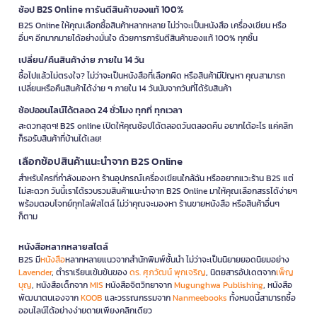
ช้อป B2S Online การันตีสินค้าของแท้ 100%
B2S Online ให้คุณเลือกซื้อสินค้าหลากหลาย ไม่ว่าจะเป็นหนังสือ เครื่องเขียน หรือ
อื่นๆ อีกมากมายได้อย่างมั่นใจ ด้วยการการันตีสินค้าของแท้ 100% ทุกชิ้น
เปลี่ยน/คืนสินค้าง่าย ภายใน 14 วัน
ซื้อไปแล้วไม่ตรงใจ? ไม่ว่าจะเป็นหนังสือที่เลือกผิด หรือสินค้ามีปัญหา คุณสามารถ
เปลี่ยนหรือคืนสินค้าได้ง่าย ๆ ภายใน 14 วันนับจากวันที่ได้รับสินค้า
ช้อปออนไลน์ได้ตลอด 24 ชั่วโมง ทุกที่ ทุกเวลา
สะดวกสุดๆ! B2S online เปิดให้คุณช้อปได้ตลอดวันตลอดคืน อยากได้อะไร แค่คลิก
ก็รอรับสินค้าที่บ้านได้เลย!
เลือกช้อปสินค้าแนะนำจาก B2S Online
สำหรับใครที่กำลังมองหา ร้านอุปกรณ์เครื่องเขียนใกล้ฉัน หรืออยากแวะร้าน B2S แต่
ไม่สะดวก วันนี้เราได้รวบรวมสินค้าแนะนำจาก B2S Online มาให้คุณเลือกสรรได้ง่ายๆ
พร้อมตอบโจทย์ทุกไลฟ์สไตล์ ไม่ว่าคุณจะมองหา ร้านขายหนังสือ หรือสินค้าอื่นๆ
ก็ตาม
หนังสือหลากหลายสไตล์
B2S มี
หนังสือ
หลากหลายแนวจากสำนักพิมพ์ชั้นนำ ไม่ว่าจะเป็นนิยายยอดนิยมอย่าง
Lavender
, ตำราเรียนเข้มข้นของ
ดร. ศุภวัฒน์ พุกเจริญ
, นิตยสารอัปเดตจาก
เพ็ญ
บุญ
, หนังสือเด็กจาก
MIS
หนังสือจิตวิทยาจาก
Mugunghwa Publishing
, หนังสือ
พัฒนาตนเองจาก
KOOB
และวรรณกรรมจาก
Nanmeebooks
ทั้งหมดนี้สามารถซื้อ
ออนไลน์ได้อย่างง่ายดายเพียงคลิกเดียว