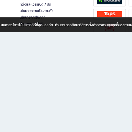
ที่ตั้งและเวลาเปิด / ปิด
นโยบายความเป็นส่วนตัว
นโยบายการใช้คุกกี้
นักลงทุนสัมพันธ์
อประสบการณ์การใช้บริการที่ดีที่สุดของท่าน ท่านสามารถศึกษาวิธีการตั้งค่าการควบคุมคุกกี้ของท่าน
ทุกวัย
ขียน ให้คุณรู้สึกเหมือนมีร้านหนังสือใกล้ฉันอยู่ในมือ ช้อปง่าย ไม่ต้องออกจากบ้าน เพราะ b2
 ชั่วโมง พร้อมโปรโมชั่นและสิทธิพิเศษมากมาย