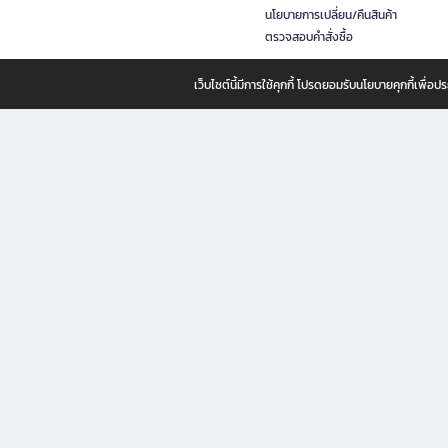
นโยบายการเปลี่ยน/คืนสินค้า
ตรวจสอบคำสั่งซื้อ
เว็บไซต์นี้มีการใช้คุกกี้ โปรดยอมรับนโยบายคุกกี้เพื่
B2S ธุรกิจในเครือ เซ็นทรัล รีเทล คอร์ปอเรชั่น จำกัด (มหาชน)
B2S Online แหล่งรวมหนังสือ เครื่องเขียน และแรงบันดาลใจสำหรับ
B2S Online คือร้านหนังสือและเครื่องเขียนออนไลน์ที่ครบครัน ตอบโจทย์คนรักการอ่านและงานเ
ทำไม B2S Online คือแหล่งช้อปปิ้งที่คุณไม่ควรพลาด
ไม่ว่าคุณจะเป็นนักเรียน นักศึกษา คนทำงาน B2S พร้อมให้คุณเลือกสินค้าคุณภาพได้ตลอด 24