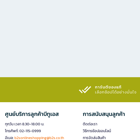
การันตีของแท้
เลือกช้อปได้อย่างมั่นใจ​
ศูนย์บริการลูกค้าบีทูเอส
การสนับสนุนลูกค้า
ทุกวัน เวลา 8.30-18.00 น.
ติดต่อเรา
โทรศัพท์: 02-115-0999
วิธีการช้อปออนไลน์
อีเมล:
b2sonlineshopping@b2s.co.th
การจัดส่งสินค้า