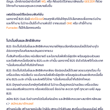
ข้อมูล, เอ็กซ์เทอนัลฮาร์ดดิสก์
WD
, หรือ คีย์บอร์ดไร้สายเมาส์คอมโบ
GEEZER
ที่ช่วย
ให้การทำงานของคุณสะดวกสบายยิ่งขึ้น
เฟอร์นิเจอร์ดีไซน์ครบฟังก์ชั่น
นอกจากนี้ B2S ยังมี
เฟอร์นิเจอร์
ครบทุกฟังก์ชันให้คุณได้เลือกสรรเพื่อตกแต่งบ้าน
และที่ทำงาน ไม่ว่าจะเป็นโต๊ะทำงานพับได้ จากแบรนด์
ONE
หรือ เก้าอี้ทำงาน
Furradec
ก็มีให้เลือกครบครัน
โปรโมชั่นและสิทธิพิเศษ
B2S จัดเต็มโปรโมชั่นและสิทธิพิเศษมากมายให้คุณเลือกช้อปออนไลน์ได้อย่างจุใจ
อัปเดตทุกเดือนกับแคมเปญลดราคาแรง
ทั้งสินค้าเครื่องเขียน หนังสือขายดี และไอเทมไลฟ์สไตล์สุดชิค พร้อมคูปองส่วนลด
และดีลพิเศษเมื่อช้อปผ่าน B2S.co.th เท่านั้น นอกจากนี้ B2S ยังใจดีส่งฟรีทั่วประเทศ
*เมื่อสั่งครบขั้นต่ำที่บริษัทกำหนด
B2S จัดเต็มโปรโมชั่นและสิทธิพิเศษเพียบ ช้อปออนไลน์ได้เลย! ลดแรงทุกเดือน ทั้ง
เครื่องเขียน หนังสือดัง ของไอเทมไลฟ์สไตล์สุดชิค พร้อมคูปองส่วนลดพิเศษเมื่อซื้อ
ผ่าน B2S.co.th เท่านั้น และส่งฟรีทั่วไทย *เมื่อสั่งครบขั้นต่ำที่บริษัทกำหนด
B2S มีทุกอย่างตอบโจทย์ทุกไลฟ์สไตล์ ไม่ว่าจะเป็นอุปกรณ์อ่านเขียน เครื่องเขียน
ของเล่นเสริมพัฒนาการ หรือเฟอร์นิเจอร์ ช้อปง่าย สะดวก ทุกที่ ทุกเวลา แค่มี App
B2S
สมัคร B2S Club รับข่าวสารโปรโมชั่นก่อนใคร และสิทธิพิเศษเฉพาะสมาชิก! คลิกเลย
สมัครสมาชิกเลย!
👉
#ร้านหนังสือ #ร้านขายหนังสือ ใกล้ฉัน #กระเป๋าใส่ดินสอ #เครื่องเขียนออนไลน์ #ซื้อ