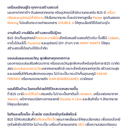
เครื่องเขียนคู่ใจ ทุกการสร้างสรรค์
มองหาปากกาดีๆ ดินสอหลากหลาย หรืออุปกรณ์สำนักงานครบครัน B2S มี
เครื่อง
เขียนและอุปกรณ์สำนักงาน
ให้เลือกมากมาย ตั้งแต่ปากกาลูกลื่น
Parker
ชุดดินสอกด
Rotring
ไปจนถึงกระดาษถ่ายเอกสาร
DOUBLE A
ให้คุณเลือกใช้ได้อย่างจุใจ
งานศิลป์ งานฝีมือ สร้างสรรค์ไม่รู้จบ
B2S จัดเต็มอุปกรณ์
ศิลปะและงานฝีมือ
สำหรับคนสร้างสรรค์ตัวจริง ทั้งสีไม้
Colleen
,
ขาตั้งไม้บนโต๊ะ
Pyramid
และอุปกรณ์ DIY ต่างๆ จาก
MONT MARTE
ให้คุณ
สร้างสรรค์ได้อย่างไร้ขีดจำกัด
ของเล่นและของขวัญ สุดพิเศษทุกเทศกาล
มองหาของเล่นเสริมพัฒนาการ หรือของขวัญสุดพิเศษสำหรับทุกโอกาส B2S เราคัด
สรร
ของเล่นและของขวัญ
หลากหลายสไตล์ เหมาะสำหรับทุกเพศทุกวัย สร้างความสุข
และรอยยิ้มให้กับคนพิเศษของคุณ ไม่ว่าจะเป็น กระเป๋าเก็บอุณหภูมิ
KAKAO
FRIENDS
หรือเกมจดหมายรัก
SIAM BOARDGAMES
เรามีครบ!
ของใช้ในบ้าน ไอเทมที่ช่วยให้ชีวิตสะดวกสบายขึ้น
ที่ B2S เรามี
ของใช้ในบ้าน
ครบครัน ไม่ว่าจะเป็นกาต้มน้ำ
Anitech
, เครื่องฟอกอากาศ
Xiaomi
, หน้ากากอนามัยทางการแพทย์
Double A Care
และสินค้าอื่น ๆ อีกมากมาย
ให้คุณเลือกสรร
ไอทีและแก็ดเจ็ต ล้ำสมัย ตอบโจทย์ทุกไลฟ์สไตล์
B2S ได้คัดสรรสินค้า
ไอทีและแก็ดเจ็ต
คุณภาพเยี่ยมมาให้คุณเลือกสรร เพื่อตอบโจทย์
ทุกไลฟ์สไตล์ดิจิทัล ไม่ว่าจะเป็น เครื่องทำลายเอกสาร
NEO
เพื่อความปลอดภัยของ