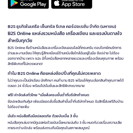
B2S ธุรกิจในเครือ เซ็นทรัล รีเทล คอร์ปอเรชั่น จำกัด (มหาชน)
B2S Online แหล่งรวมหนังสือ เครื่องเขียน และแรงบันดาลใจ
สำหรับทุกวัย
B2S Online คือร้านหนังสือและเครื่องเขียนออนไลน์ที่ครบครัน ตอบโจทย์คนรักการ
อ่านและงานเขียน ให้คุณรู้สึกเหมือนมีร้านหนังสือใกล้ฉันอยู่ในมือ ช้อปง่าย ไม่ต้อง
ออกจากบ้าน เพราะ b2s มีทั้งหนังสือหลากหลายแนวและเครื่องเขียนคุณภาพ พร้อม
สิทธิพิเศษที่ไม่ควรพลาด!
ทำไม B2S Online คือแหล่งช้อปปิ้งที่คุณไม่ควรพลาด
ไม่ว่าคุณจะเป็นนักเรียน นักศึกษา คนทำงาน B2S พร้อมให้คุณเลือกสินค้าคุณภาพได้
ตลอด 24 ชั่วโมง พร้อมโปรโมชั่นและสิทธิพิเศษมากมาย
ฟรี! ค่าจัดส่งทั่วไทย *เมื่อสั่งครบขั้นต่ำที่บริษัทกำหนด
ช้อปเพลินเกินคุ้ม! เพียงมียอดสั่งซื้อสินค้าขั้นต่ำที่บริษัทกำหนด รับสิทธิ์ส่งฟรีถึงบ้าน
ไม่ต้องจ่ายเพิ่ม
มั่นใจ หนังสือถึงมือปลอดภัย ด้วยบับเบิ้ล 3 ชั้น
หนังสือทุกเล่มจากบีทูเอสห่อด้วยบับเบิ้ลหนาแน่นถึง 3 ชั้น หมดกังวลเรื่องความเสีย
หายระหว่างจัดส่ง พร้อมส่งตรงถึงมือคุณในสภาพสมบูรณ์