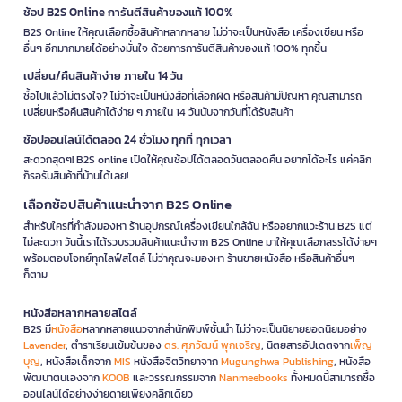
ช้อป B2S Online การันตีสินค้าของแท้ 100%
B2S Online ให้คุณเลือกซื้อสินค้าหลากหลาย ไม่ว่าจะเป็นหนังสือ เครื่องเขียน หรือ
อื่นๆ อีกมากมายได้อย่างมั่นใจ ด้วยการการันตีสินค้าของแท้ 100% ทุกชิ้น
เปลี่ยน/คืนสินค้าง่าย ภายใน 14 วัน
ซื้อไปแล้วไม่ตรงใจ? ไม่ว่าจะเป็นหนังสือที่เลือกผิด หรือสินค้ามีปัญหา คุณสามารถ
เปลี่ยนหรือคืนสินค้าได้ง่าย ๆ ภายใน 14 วันนับจากวันที่ได้รับสินค้า
ช้อปออนไลน์ได้ตลอด 24 ชั่วโมง ทุกที่ ทุกเวลา
สะดวกสุดๆ! B2S online เปิดให้คุณช้อปได้ตลอดวันตลอดคืน อยากได้อะไร แค่คลิก
ก็รอรับสินค้าที่บ้านได้เลย!
เลือกช้อปสินค้าแนะนำจาก B2S Online
สำหรับใครที่กำลังมองหา ร้านอุปกรณ์เครื่องเขียนใกล้ฉัน หรืออยากแวะร้าน B2S แต่
ไม่สะดวก วันนี้เราได้รวบรวมสินค้าแนะนำจาก B2S Online มาให้คุณเลือกสรรได้ง่ายๆ
พร้อมตอบโจทย์ทุกไลฟ์สไตล์ ไม่ว่าคุณจะมองหา ร้านขายหนังสือ หรือสินค้าอื่นๆ
ก็ตาม
หนังสือหลากหลายสไตล์
B2S มี
หนังสือ
หลากหลายแนวจากสำนักพิมพ์ชั้นนำ ไม่ว่าจะเป็นนิยายยอดนิยมอย่าง
Lavender
, ตำราเรียนเข้มข้นของ
ดร. ศุภวัฒน์ พุกเจริญ
, นิตยสารอัปเดตจาก
เพ็ญ
บุญ
, หนังสือเด็กจาก
MIS
หนังสือจิตวิทยาจาก
Mugunghwa Publishing
, หนังสือ
พัฒนาตนเองจาก
KOOB
และวรรณกรรมจาก
Nanmeebooks
ทั้งหมดนี้สามารถซื้อ
ออนไลน์ได้อย่างง่ายดายเพียงคลิกเดียว