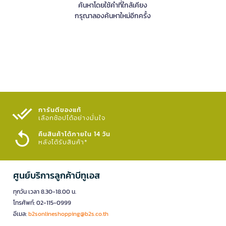
ค้นหาโดยใช้คำที่ใกล้เคียง
กรุณาลองค้นหาใหม่อีกครั้ง
การันตีของแท้
เลือกช้อปได้อย่างมั่นใจ​
คืนสินค้าได้ภายใน 14 วัน
หลังได้รับสินค้า*
ศูนย์บริการลูกค้าบีทูเอส
ทุกวัน เวลา 8.30-18.00 น.
โทรศัพท์: 02-115-0999
อีเมล:
b2sonlineshopping@b2s.co.th