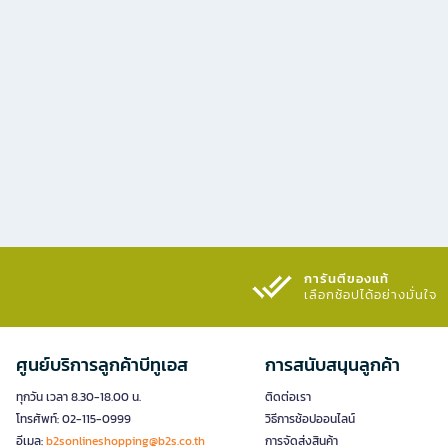
การันตีของแท้
เลือกช้อปได้อย่างมั่นใจ​
ศูนย์บริการลูกค้าบีทูเอส
การสนับสนุนลูกค้า
ทุกวัน เวลา 8.30-18.00 น.
ติดต่อเรา
โทรศัพท์: 02-115-0999
วิธีการช้อปออนไลน์
อีเมล:
b2sonlineshopping@b2s.co.th
การจัดส่งสินค้า