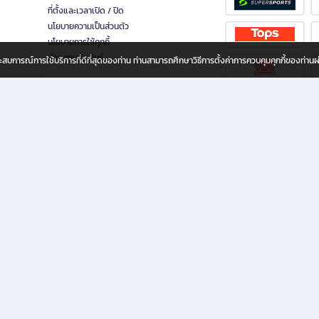
ที่ตั้งและเวลาเปิด / ปิด
นโยบายความเป็นส่วนตัว
นโยบายการใช้คุกกี้
นักลงทุนสัมพันธ์
อประสบการณ์การใช้บริการที่ดีที่สุดของท่าน ท่านสามารถศึกษาวิธีการตั้งค่าการควบคุมคุกกี้ของท่าน
ทุกวัย
ขียน ให้คุณรู้สึกเหมือนมีร้านหนังสือใกล้ฉันอยู่ในมือ ช้อปง่าย ไม่ต้องออกจากบ้าน เพราะ b2
 ชั่วโมง พร้อมโปรโมชั่นและสิทธิพิเศษมากมาย