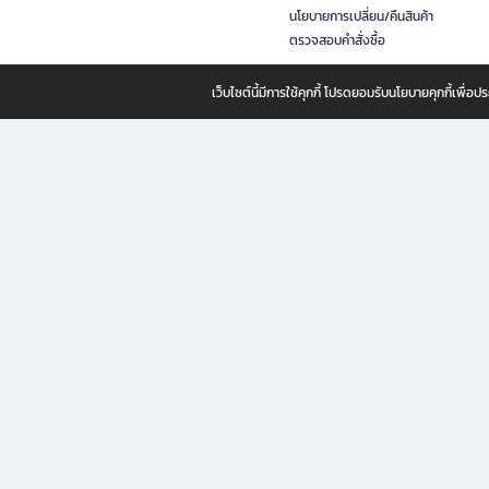
นโยบายการเปลี่ยน/คืนสินค้า
ตรวจสอบคำสั่งซื้อ
เว็บไซต์นี้มีการใช้คุกกี้ โปรดยอมรับนโยบายคุกกี้เพื่
B2S ธุรกิจในเครือ เซ็นทรัล รีเทล คอร์ปอเรชั่น จำกัด (มหาชน)
B2S Online แหล่งรวมหนังสือ เครื่องเขียน และแรงบันดาลใจสำหรับ
B2S Online คือร้านหนังสือและเครื่องเขียนออนไลน์ที่ครบครัน ตอบโจทย์คนรักการอ่านและงานเ
ทำไม B2S Online คือแหล่งช้อปปิ้งที่คุณไม่ควรพลาด
ไม่ว่าคุณจะเป็นนักเรียน นักศึกษา คนทำงาน B2S พร้อมให้คุณเลือกสินค้าคุณภาพได้ตลอด 24