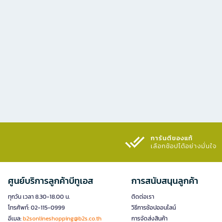
การันตีของแท้
เลือกช้อปได้อย่างมั่นใจ​
ศูนย์บริการลูกค้าบีทูเอส
การสนับสนุนลูกค้า
ทุกวัน เวลา 8.30-18.00 น.
ติดต่อเรา
โทรศัพท์: 02-115-0999
วิธีการช้อปออนไลน์
อีเมล:
b2sonlineshopping@b2s.co.th
การจัดส่งสินค้า