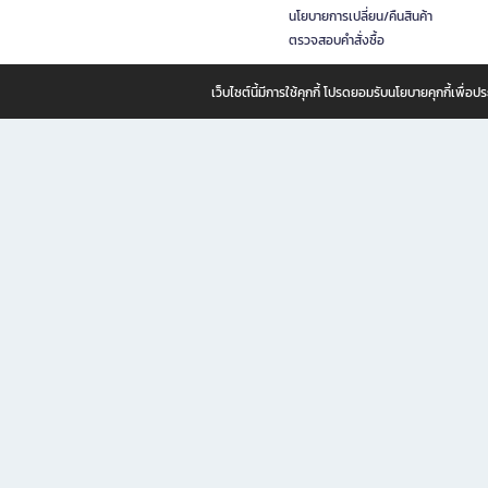
นโยบายการเปลี่ยน/คืนสินค้า
ตรวจสอบคำสั่งซื้อ
เว็บไซต์นี้มีการใช้คุกกี้ โปรดยอมรับนโยบายคุกกี้เพื่
B2S ธุรกิจในเครือ เซ็นทรัล รีเทล คอร์ปอเรชั่น จำกัด (มหาชน)
B2S Online แหล่งรวมหนังสือ เครื่องเขียน และแรงบันดาลใจสำหรับ
B2S Online คือร้านหนังสือและเครื่องเขียนออนไลน์ที่ครบครัน ตอบโจทย์คนรักการอ่านและงานเ
ทำไม B2S Online คือแหล่งช้อปปิ้งที่คุณไม่ควรพลาด
ไม่ว่าคุณจะเป็นนักเรียน นักศึกษา คนทำงาน B2S พร้อมให้คุณเลือกสินค้าคุณภาพได้ตลอด 24