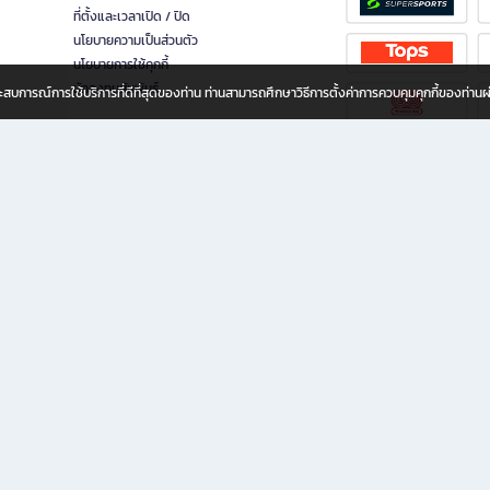
ที่ตั้งและเวลาเปิด / ปิด
นโยบายความเป็นส่วนตัว
นโยบายการใช้คุกกี้
นักลงทุนสัมพันธ์
อประสบการณ์การใช้บริการที่ดีที่สุดของท่าน ท่านสามารถศึกษาวิธีการตั้งค่าการควบคุมคุกกี้ของท่าน
ทุกวัย
ขียน ให้คุณรู้สึกเหมือนมีร้านหนังสือใกล้ฉันอยู่ในมือ ช้อปง่าย ไม่ต้องออกจากบ้าน เพราะ b2
 ชั่วโมง พร้อมโปรโมชั่นและสิทธิพิเศษมากมาย