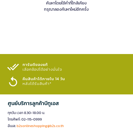
ค้นหาโดยใช้คำที่ใกล้เคียง
กรุณาลองค้นหาใหม่อีกครั้ง
การันตีของแท้
เลือกช้อปได้อย่างมั่นใจ​
คืนสินค้าได้ภายใน 14 วัน
หลังได้รับสินค้า*
ศูนย์บริการลูกค้าบีทูเอส
ทุกวัน เวลา 8.30-18.00 น.
โทรศัพท์: 02-115-0999
อีเมล:
b2sonlineshopping@b2s.co.th