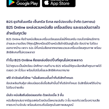
B2S ธุรกิจในเครือ เซ็นทรัล รีเทล คอร์ปอเรชั่น จำกัด (มหาชน)
B2S Online แหล่งรวมหนังสือ เครื่องเขียน และแรงบันดาลใจ
สำหรับทุกวัย
B2S Online คือร้านหนังสือและเครื่องเขียนออนไลน์ที่ครบครัน ตอบโจทย์คนรักการ
อ่านและงานเขียน ให้คุณรู้สึกเหมือนมีร้านหนังสือใกล้ฉันอยู่ในมือ ช้อปง่าย ไม่ต้อง
ออกจากบ้าน เพราะ b2s มีทั้งหนังสือหลากหลายแนวและเครื่องเขียนคุณภาพ พร้อม
สิทธิพิเศษที่ไม่ควรพลาด!
ทำไม B2S Online คือแหล่งช้อปปิ้งที่คุณไม่ควรพลาด
ไม่ว่าคุณจะเป็นนักเรียน นักศึกษา คนทำงาน B2S พร้อมให้คุณเลือกสินค้าคุณภาพได้
ตลอด 24 ชั่วโมง พร้อมโปรโมชั่นและสิทธิพิเศษมากมาย
ฟรี! ค่าจัดส่งทั่วไทย *เมื่อสั่งครบขั้นต่ำที่บริษัทกำหนด
ช้อปเพลินเกินคุ้ม! เพียงมียอดสั่งซื้อสินค้าขั้นต่ำที่บริษัทกำหนด รับสิทธิ์ส่งฟรีถึงบ้าน
ไม่ต้องจ่ายเพิ่ม
มั่นใจ หนังสือถึงมือปลอดภัย ด้วยบับเบิ้ล 3 ชั้น
หนังสือทุกเล่มจากบีทูเอสห่อด้วยบับเบิ้ลหนาแน่นถึง 3 ชั้น หมดกังวลเรื่องความเสีย
หายระหว่างจัดส่ง พร้อมส่งตรงถึงมือคุณในสภาพสมบูรณ์