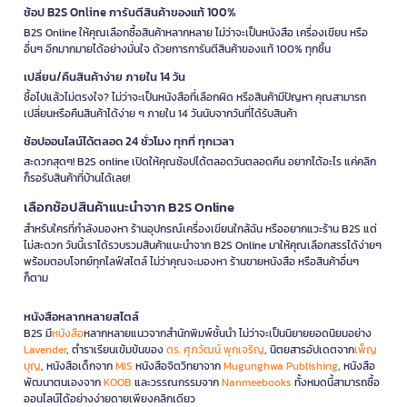
ช้อป B2S Online การันตีสินค้าของแท้ 100%
B2S Online ให้คุณเลือกซื้อสินค้าหลากหลาย ไม่ว่าจะเป็นหนังสือ เครื่องเขียน หรือ
อื่นๆ อีกมากมายได้อย่างมั่นใจ ด้วยการการันตีสินค้าของแท้ 100% ทุกชิ้น
เปลี่ยน/คืนสินค้าง่าย ภายใน 14 วัน
ซื้อไปแล้วไม่ตรงใจ? ไม่ว่าจะเป็นหนังสือที่เลือกผิด หรือสินค้ามีปัญหา คุณสามารถ
เปลี่ยนหรือคืนสินค้าได้ง่าย ๆ ภายใน 14 วันนับจากวันที่ได้รับสินค้า
ช้อปออนไลน์ได้ตลอด 24 ชั่วโมง ทุกที่ ทุกเวลา
สะดวกสุดๆ! B2S online เปิดให้คุณช้อปได้ตลอดวันตลอดคืน อยากได้อะไร แค่คลิก
ก็รอรับสินค้าที่บ้านได้เลย!
เลือกช้อปสินค้าแนะนำจาก B2S Online
สำหรับใครที่กำลังมองหา ร้านอุปกรณ์เครื่องเขียนใกล้ฉัน หรืออยากแวะร้าน B2S แต่
ไม่สะดวก วันนี้เราได้รวบรวมสินค้าแนะนำจาก B2S Online มาให้คุณเลือกสรรได้ง่ายๆ
พร้อมตอบโจทย์ทุกไลฟ์สไตล์ ไม่ว่าคุณจะมองหา ร้านขายหนังสือ หรือสินค้าอื่นๆ
ก็ตาม
หนังสือหลากหลายสไตล์
B2S มี
หนังสือ
หลากหลายแนวจากสำนักพิมพ์ชั้นนำ ไม่ว่าจะเป็นนิยายยอดนิยมอย่าง
Lavender
, ตำราเรียนเข้มข้นของ
ดร. ศุภวัฒน์ พุกเจริญ
, นิตยสารอัปเดตจาก
เพ็ญ
บุญ
, หนังสือเด็กจาก
MIS
หนังสือจิตวิทยาจาก
Mugunghwa Publishing
, หนังสือ
พัฒนาตนเองจาก
KOOB
และวรรณกรรมจาก
Nanmeebooks
ทั้งหมดนี้สามารถซื้อ
ออนไลน์ได้อย่างง่ายดายเพียงคลิกเดียว