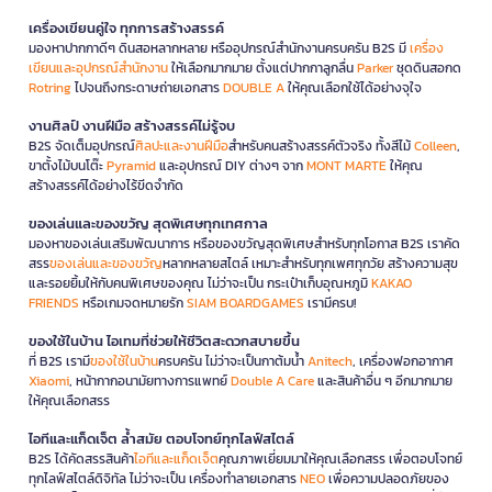
เครื่องเขียนคู่ใจ ทุกการสร้างสรรค์
มองหาปากกาดีๆ ดินสอหลากหลาย หรืออุปกรณ์สำนักงานครบครัน B2S มี
เครื่อง
เขียนและอุปกรณ์สำนักงาน
ให้เลือกมากมาย ตั้งแต่ปากกาลูกลื่น
Parker
ชุดดินสอกด
Rotring
ไปจนถึงกระดาษถ่ายเอกสาร
DOUBLE A
ให้คุณเลือกใช้ได้อย่างจุใจ
งานศิลป์ งานฝีมือ สร้างสรรค์ไม่รู้จบ
B2S จัดเต็มอุปกรณ์
ศิลปะและงานฝีมือ
สำหรับคนสร้างสรรค์ตัวจริง ทั้งสีไม้
Colleen
,
ขาตั้งไม้บนโต๊ะ
Pyramid
และอุปกรณ์ DIY ต่างๆ จาก
MONT MARTE
ให้คุณ
สร้างสรรค์ได้อย่างไร้ขีดจำกัด
ของเล่นและของขวัญ สุดพิเศษทุกเทศกาล
มองหาของเล่นเสริมพัฒนาการ หรือของขวัญสุดพิเศษสำหรับทุกโอกาส B2S เราคัด
สรร
ของเล่นและของขวัญ
หลากหลายสไตล์ เหมาะสำหรับทุกเพศทุกวัย สร้างความสุข
และรอยยิ้มให้กับคนพิเศษของคุณ ไม่ว่าจะเป็น กระเป๋าเก็บอุณหภูมิ
KAKAO
FRIENDS
หรือเกมจดหมายรัก
SIAM BOARDGAMES
เรามีครบ!
ของใช้ในบ้าน ไอเทมที่ช่วยให้ชีวิตสะดวกสบายขึ้น
ที่ B2S เรามี
ของใช้ในบ้าน
ครบครัน ไม่ว่าจะเป็นกาต้มน้ำ
Anitech
, เครื่องฟอกอากาศ
Xiaomi
, หน้ากากอนามัยทางการแพทย์
Double A Care
และสินค้าอื่น ๆ อีกมากมาย
ให้คุณเลือกสรร
ไอทีและแก็ดเจ็ต ล้ำสมัย ตอบโจทย์ทุกไลฟ์สไตล์
B2S ได้คัดสรรสินค้า
ไอทีและแก็ดเจ็ต
คุณภาพเยี่ยมมาให้คุณเลือกสรร เพื่อตอบโจทย์
ทุกไลฟ์สไตล์ดิจิทัล ไม่ว่าจะเป็น เครื่องทำลายเอกสาร
NEO
เพื่อความปลอดภัยของ