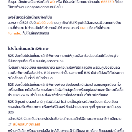
ข้อมูล, เอ็กซ์เทอนัลฮาร์ดดิสก์
WD
, หรือ คีย์บอร์ดไร้สายเมาส์คอมโบ
GEEZER
ที่ช่วย
ให้การทำงานของคุณสะดวกสบายยิ่งขึ้น
เฟอร์นิเจอร์ดีไซน์ครบฟังก์ชั่น
นอกจากนี้ B2S ยังมี
เฟอร์นิเจอร์
ครบทุกฟังก์ชันให้คุณได้เลือกสรรเพื่อตกแต่งบ้าน
และที่ทำงาน ไม่ว่าจะเป็นโต๊ะทำงานพับได้ จากแบรนด์
ONE
หรือ เก้าอี้ทำงาน
Furradec
ก็มีให้เลือกครบครัน
โปรโมชั่นและสิทธิพิเศษ
B2S จัดเต็มโปรโมชั่นและสิทธิพิเศษมากมายให้คุณเลือกช้อปออนไลน์ได้อย่างจุใจ
อัปเดตทุกเดือนกับแคมเปญลดราคาแรง
ทั้งสินค้าเครื่องเขียน หนังสือขายดี และไอเทมไลฟ์สไตล์สุดชิค พร้อมคูปองส่วนลด
และดีลพิเศษเมื่อช้อปผ่าน B2S.co.th เท่านั้น นอกจากนี้ B2S ยังใจดีส่งฟรีทั่วประเทศ
*เมื่อสั่งครบขั้นต่ำที่บริษัทกำหนด
B2S จัดเต็มโปรโมชั่นและสิทธิพิเศษเพียบ ช้อปออนไลน์ได้เลย! ลดแรงทุกเดือน ทั้ง
เครื่องเขียน หนังสือดัง ของไอเทมไลฟ์สไตล์สุดชิค พร้อมคูปองส่วนลดพิเศษเมื่อซื้อ
ผ่าน B2S.co.th เท่านั้น และส่งฟรีทั่วไทย *เมื่อสั่งครบขั้นต่ำที่บริษัทกำหนด
B2S มีทุกอย่างตอบโจทย์ทุกไลฟ์สไตล์ ไม่ว่าจะเป็นอุปกรณ์อ่านเขียน เครื่องเขียน
ของเล่นเสริมพัฒนาการ หรือเฟอร์นิเจอร์ ช้อปง่าย สะดวก ทุกที่ ทุกเวลา แค่มี App
B2S
สมัคร B2S Club รับข่าวสารโปรโมชั่นก่อนใคร และสิทธิพิเศษเฉพาะสมาชิก! คลิกเลย
สมัครสมาชิกเลย!
👉
#ร้านหนังสือ #ร้านขายหนังสือ ใกล้ฉัน #กระเป๋าใส่ดินสอ #เครื่องเขียนออนไลน์ #ซื้อ