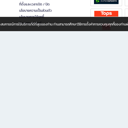
ที่ตั้งและเวลาเปิด / ปิด
นโยบายความเป็นส่วนตัว
นโยบายการใช้คุกกี้
นักลงทุนสัมพันธ์
อประสบการณ์การใช้บริการที่ดีที่สุดของท่าน ท่านสามารถศึกษาวิธีการตั้งค่าการควบคุมคุกกี้ของท่าน
ทุกวัย
ขียน ให้คุณรู้สึกเหมือนมีร้านหนังสือใกล้ฉันอยู่ในมือ ช้อปง่าย ไม่ต้องออกจากบ้าน เพราะ b2
 ชั่วโมง พร้อมโปรโมชั่นและสิทธิพิเศษมากมาย