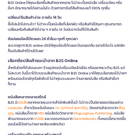
B2S Online ให้คุณเลือกซื้อสินค้าหลากหลาย ไม่ว่าจะเป็นหนังสือ เครื่องเขียน หรือ
อื่นๆ อีกมากมายได้อย่างมั่นใจ ด้วยการการันตีสินค้าของแท้ 100% ทุกชิ้น
เปลี่ยน/คืนสินค้าง่าย ภายใน 14 วัน
ซื้อไปแล้วไม่ตรงใจ? ไม่ว่าจะเป็นหนังสือที่เลือกผิด หรือสินค้ามีปัญหา คุณสามารถ
เปลี่ยนหรือคืนสินค้าได้ง่าย ๆ ภายใน 14 วันนับจากวันที่ได้รับสินค้า
ช้อปออนไลน์ได้ตลอด 24 ชั่วโมง ทุกที่ ทุกเวลา
สะดวกสุดๆ! B2S online เปิดให้คุณช้อปได้ตลอดวันตลอดคืน อยากได้อะไร แค่คลิก
ก็รอรับสินค้าที่บ้านได้เลย!
เลือกช้อปสินค้าแนะนำจาก B2S Online
สำหรับใครที่กำลังมองหา ร้านอุปกรณ์เครื่องเขียนใกล้ฉัน หรืออยากแวะร้าน B2S แต่
ไม่สะดวก วันนี้เราได้รวบรวมสินค้าแนะนำจาก B2S Online มาให้คุณเลือกสรรได้ง่ายๆ
พร้อมตอบโจทย์ทุกไลฟ์สไตล์ ไม่ว่าคุณจะมองหา ร้านขายหนังสือ หรือสินค้าอื่นๆ
ก็ตาม
หนังสือหลากหลายสไตล์
B2S มี
หนังสือ
หลากหลายแนวจากสำนักพิมพ์ชั้นนำ ไม่ว่าจะเป็นนิยายยอดนิยมอย่าง
Lavender
, ตำราเรียนเข้มข้นของ
ดร. ศุภวัฒน์ พุกเจริญ
, นิตยสารอัปเดตจาก
เพ็ญ
บุญ
, หนังสือเด็กจาก
MIS
หนังสือจิตวิทยาจาก
Mugunghwa Publishing
, หนังสือ
พัฒนาตนเองจาก
KOOB
และวรรณกรรมจาก
Nanmeebooks
ทั้งหมดนี้สามารถซื้อ
ออนไลน์ได้อย่างง่ายดายเพียงคลิกเดียว
เครื่องเขียนคู่ใจ ทุกการสร้างสรรค์