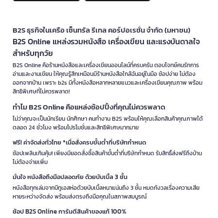
B2S ธุรกิจในเครือ เซ็นทรัล รีเทล คอร์ปอเรชั่น จำกัด (มหาชน)
B2S Online แหล่งรวมหนังสือ เครื่องเขียน และแรงบันดาลใจ
สำหรับทุกวัย
B2S Online คือร้านหนังสือและเครื่องเขียนออนไลน์ที่ครบครัน ตอบโจทย์คนรักการ
อ่านและงานเขียน ให้คุณรู้สึกเหมือนมีร้านหนังสือใกล้ฉันอยู่ในมือ ช้อปง่าย ไม่ต้อง
ออกจากบ้าน เพราะ b2s มีทั้งหนังสือหลากหลายแนวและเครื่องเขียนคุณภาพ พร้อม
สิทธิพิเศษที่ไม่ควรพลาด!
ทำไม B2S Online คือแหล่งช้อปปิ้งที่คุณไม่ควรพลาด
ไม่ว่าคุณจะเป็นนักเรียน นักศึกษา คนทำงาน B2S พร้อมให้คุณเลือกสินค้าคุณภาพได้
ตลอด 24 ชั่วโมง พร้อมโปรโมชั่นและสิทธิพิเศษมากมาย
ฟรี! ค่าจัดส่งทั่วไทย *เมื่อสั่งครบขั้นต่ำที่บริษัทกำหนด
ช้อปเพลินเกินคุ้ม! เพียงมียอดสั่งซื้อสินค้าขั้นต่ำที่บริษัทกำหนด รับสิทธิ์ส่งฟรีถึงบ้าน
ไม่ต้องจ่ายเพิ่ม
มั่นใจ หนังสือถึงมือปลอดภัย ด้วยบับเบิ้ล 3 ชั้น
หนังสือทุกเล่มจากบีทูเอสห่อด้วยบับเบิ้ลหนาแน่นถึง 3 ชั้น หมดกังวลเรื่องความเสีย
หายระหว่างจัดส่ง พร้อมส่งตรงถึงมือคุณในสภาพสมบูรณ์
ช้อป B2S Online การันตีสินค้าของแท้ 100%