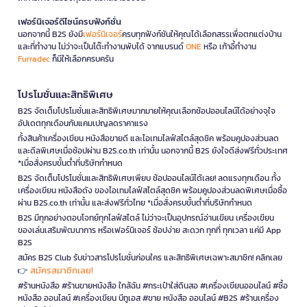
เฟอร์นิเจอร์ดีไซน์ครบฟังก์ชั่น
นอกจากนี้ B2S ยังมี
เฟอร์นิเจอร์
ครบทุกฟังก์ชันให้คุณได้เลือกสรรเพื่อตกแต่งบ้าน
และที่ทำงาน ไม่ว่าจะเป็นโต๊ะทำงานพับได้ จากแบรนด์
ONE
หรือ เก้าอี้ทำงาน
Furradec
ก็มีให้เลือกครบครัน
โปรโมชั่นและสิทธิพิเศษ
B2S จัดเต็มโปรโมชั่นและสิทธิพิเศษมากมายให้คุณเลือกช้อปออนไลน์ได้อย่างจุใจ
อัปเดตทุกเดือนกับแคมเปญลดราคาแรง
ทั้งสินค้าเครื่องเขียน หนังสือขายดี และไอเทมไลฟ์สไตล์สุดชิค พร้อมคูปองส่วนลด
และดีลพิเศษเมื่อช้อปผ่าน B2S.co.th เท่านั้น นอกจากนี้ B2S ยังใจดีส่งฟรีทั่วประเทศ
*เมื่อสั่งครบขั้นต่ำที่บริษัทกำหนด
B2S จัดเต็มโปรโมชั่นและสิทธิพิเศษเพียบ ช้อปออนไลน์ได้เลย! ลดแรงทุกเดือน ทั้ง
เครื่องเขียน หนังสือดัง ของไอเทมไลฟ์สไตล์สุดชิค พร้อมคูปองส่วนลดพิเศษเมื่อซื้อ
ผ่าน B2S.co.th เท่านั้น และส่งฟรีทั่วไทย *เมื่อสั่งครบขั้นต่ำที่บริษัทกำหนด
B2S มีทุกอย่างตอบโจทย์ทุกไลฟ์สไตล์ ไม่ว่าจะเป็นอุปกรณ์อ่านเขียน เครื่องเขียน
ของเล่นเสริมพัฒนาการ หรือเฟอร์นิเจอร์ ช้อปง่าย สะดวก ทุกที่ ทุกเวลา แค่มี App
B2S
สมัคร B2S Club รับข่าวสารโปรโมชั่นก่อนใคร และสิทธิพิเศษเฉพาะสมาชิก! คลิกเลย
สมัครสมาชิกเลย!
👉
#ร้านหนังสือ #ร้านขายหนังสือ ใกล้ฉัน #กระเป๋าใส่ดินสอ #เครื่องเขียนออนไลน์ #ซื้อ
หนังสือ ออนไลน์ #เครื่องเขียน บีทูเอส #ขาย หนังสือ ออนไลน์ #B2S #ร้านเครื่อง