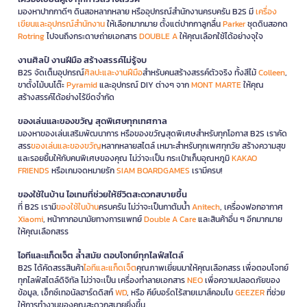
มองหาปากกาดีๆ ดินสอหลากหลาย หรืออุปกรณ์สำนักงานครบครัน B2S มี
เครื่อง
เขียนและอุปกรณ์สำนักงาน
ให้เลือกมากมาย ตั้งแต่ปากกาลูกลื่น
Parker
ชุดดินสอกด
Rotring
ไปจนถึงกระดาษถ่ายเอกสาร
DOUBLE A
ให้คุณเลือกใช้ได้อย่างจุใจ
งานศิลป์ งานฝีมือ สร้างสรรค์ไม่รู้จบ
B2S จัดเต็มอุปกรณ์
ศิลปะและงานฝีมือ
สำหรับคนสร้างสรรค์ตัวจริง ทั้งสีไม้
Colleen
,
ขาตั้งไม้บนโต๊ะ
Pyramid
และอุปกรณ์ DIY ต่างๆ จาก
MONT MARTE
ให้คุณ
สร้างสรรค์ได้อย่างไร้ขีดจำกัด
ของเล่นและของขวัญ สุดพิเศษทุกเทศกาล
มองหาของเล่นเสริมพัฒนาการ หรือของขวัญสุดพิเศษสำหรับทุกโอกาส B2S เราคัด
สรร
ของเล่นและของขวัญ
หลากหลายสไตล์ เหมาะสำหรับทุกเพศทุกวัย สร้างความสุข
และรอยยิ้มให้กับคนพิเศษของคุณ ไม่ว่าจะเป็น กระเป๋าเก็บอุณหภูมิ
KAKAO
FRIENDS
หรือเกมจดหมายรัก
SIAM BOARDGAMES
เรามีครบ!
ของใช้ในบ้าน ไอเทมที่ช่วยให้ชีวิตสะดวกสบายขึ้น
ที่ B2S เรามี
ของใช้ในบ้าน
ครบครัน ไม่ว่าจะเป็นกาต้มน้ำ
Anitech
, เครื่องฟอกอากาศ
Xiaomi
, หน้ากากอนามัยทางการแพทย์
Double A Care
และสินค้าอื่น ๆ อีกมากมาย
ให้คุณเลือกสรร
ไอทีและแก็ดเจ็ต ล้ำสมัย ตอบโจทย์ทุกไลฟ์สไตล์
B2S ได้คัดสรรสินค้า
ไอทีและแก็ดเจ็ต
คุณภาพเยี่ยมมาให้คุณเลือกสรร เพื่อตอบโจทย์
ทุกไลฟ์สไตล์ดิจิทัล ไม่ว่าจะเป็น เครื่องทำลายเอกสาร
NEO
เพื่อความปลอดภัยของ
ข้อมูล, เอ็กซ์เทอนัลฮาร์ดดิสก์
WD
, หรือ คีย์บอร์ดไร้สายเมาส์คอมโบ
GEEZER
ที่ช่วย
ให้การทำงานของคุณสะดวกสบายยิ่งขึ้น