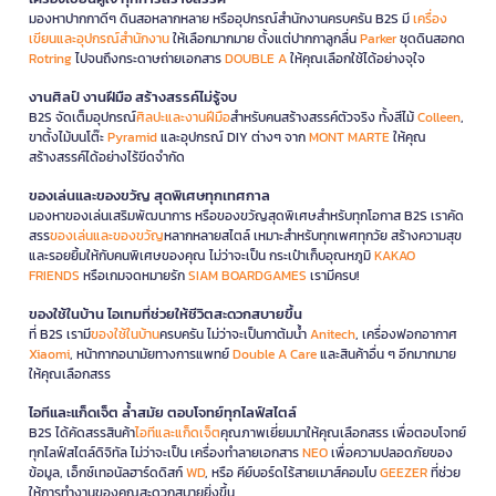
มองหาปากกาดีๆ ดินสอหลากหลาย หรืออุปกรณ์สำนักงานครบครัน B2S มี
เครื่อง
เขียนและอุปกรณ์สำนักงาน
ให้เลือกมากมาย ตั้งแต่ปากกาลูกลื่น
Parker
ชุดดินสอกด
Rotring
ไปจนถึงกระดาษถ่ายเอกสาร
DOUBLE A
ให้คุณเลือกใช้ได้อย่างจุใจ
งานศิลป์ งานฝีมือ สร้างสรรค์ไม่รู้จบ
B2S จัดเต็มอุปกรณ์
ศิลปะและงานฝีมือ
สำหรับคนสร้างสรรค์ตัวจริง ทั้งสีไม้
Colleen
,
ขาตั้งไม้บนโต๊ะ
Pyramid
และอุปกรณ์ DIY ต่างๆ จาก
MONT MARTE
ให้คุณ
สร้างสรรค์ได้อย่างไร้ขีดจำกัด
ของเล่นและของขวัญ สุดพิเศษทุกเทศกาล
มองหาของเล่นเสริมพัฒนาการ หรือของขวัญสุดพิเศษสำหรับทุกโอกาส B2S เราคัด
สรร
ของเล่นและของขวัญ
หลากหลายสไตล์ เหมาะสำหรับทุกเพศทุกวัย สร้างความสุข
และรอยยิ้มให้กับคนพิเศษของคุณ ไม่ว่าจะเป็น กระเป๋าเก็บอุณหภูมิ
KAKAO
FRIENDS
หรือเกมจดหมายรัก
SIAM BOARDGAMES
เรามีครบ!
ของใช้ในบ้าน ไอเทมที่ช่วยให้ชีวิตสะดวกสบายขึ้น
ที่ B2S เรามี
ของใช้ในบ้าน
ครบครัน ไม่ว่าจะเป็นกาต้มน้ำ
Anitech
, เครื่องฟอกอากาศ
Xiaomi
, หน้ากากอนามัยทางการแพทย์
Double A Care
และสินค้าอื่น ๆ อีกมากมาย
ให้คุณเลือกสรร
ไอทีและแก็ดเจ็ต ล้ำสมัย ตอบโจทย์ทุกไลฟ์สไตล์
B2S ได้คัดสรรสินค้า
ไอทีและแก็ดเจ็ต
คุณภาพเยี่ยมมาให้คุณเลือกสรร เพื่อตอบโจทย์
ทุกไลฟ์สไตล์ดิจิทัล ไม่ว่าจะเป็น เครื่องทำลายเอกสาร
NEO
เพื่อความปลอดภัยของ
ข้อมูล, เอ็กซ์เทอนัลฮาร์ดดิสก์
WD
, หรือ คีย์บอร์ดไร้สายเมาส์คอมโบ
GEEZER
ที่ช่วย
ให้การทำงานของคุณสะดวกสบายยิ่งขึ้น