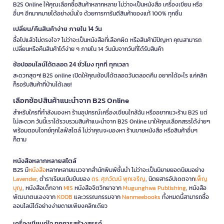
B2S Online ให้คุณเลือกซื้อสินค้าหลากหลาย ไม่ว่าจะเป็นหนังสือ เครื่องเขียน หรือ
อื่นๆ อีกมากมายได้อย่างมั่นใจ ด้วยการการันตีสินค้าของแท้ 100% ทุกชิ้น
เปลี่ยน/คืนสินค้าง่าย ภายใน 14 วัน
ซื้อไปแล้วไม่ตรงใจ? ไม่ว่าจะเป็นหนังสือที่เลือกผิด หรือสินค้ามีปัญหา คุณสามารถ
เปลี่ยนหรือคืนสินค้าได้ง่าย ๆ ภายใน 14 วันนับจากวันที่ได้รับสินค้า
ช้อปออนไลน์ได้ตลอด 24 ชั่วโมง ทุกที่ ทุกเวลา
สะดวกสุดๆ! B2S online เปิดให้คุณช้อปได้ตลอดวันตลอดคืน อยากได้อะไร แค่คลิก
ก็รอรับสินค้าที่บ้านได้เลย!
เลือกช้อปสินค้าแนะนำจาก B2S Online
สำหรับใครที่กำลังมองหา ร้านอุปกรณ์เครื่องเขียนใกล้ฉัน หรืออยากแวะร้าน B2S แต่
ไม่สะดวก วันนี้เราได้รวบรวมสินค้าแนะนำจาก B2S Online มาให้คุณเลือกสรรได้ง่ายๆ
พร้อมตอบโจทย์ทุกไลฟ์สไตล์ ไม่ว่าคุณจะมองหา ร้านขายหนังสือ หรือสินค้าอื่นๆ
ก็ตาม
หนังสือหลากหลายสไตล์
B2S มี
หนังสือ
หลากหลายแนวจากสำนักพิมพ์ชั้นนำ ไม่ว่าจะเป็นนิยายยอดนิยมอย่าง
Lavender
, ตำราเรียนเข้มข้นของ
ดร. ศุภวัฒน์ พุกเจริญ
, นิตยสารอัปเดตจาก
เพ็ญ
บุญ
, หนังสือเด็กจาก
MIS
หนังสือจิตวิทยาจาก
Mugunghwa Publishing
, หนังสือ
พัฒนาตนเองจาก
KOOB
และวรรณกรรมจาก
Nanmeebooks
ทั้งหมดนี้สามารถซื้อ
ออนไลน์ได้อย่างง่ายดายเพียงคลิกเดียว
เครื่องเขียนคู่ใจ ทุกการสร้างสรรค์