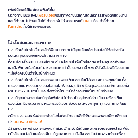
เฟอร์นิเจอร์ดีไซน์ครบฟังก์ชั่น
นอกจากนี้ B2S ยังมี
เฟอร์นิเจอร์
ครบทุกฟังก์ชันให้คุณได้เลือกสรรเพื่อตกแต่งบ้าน
และที่ทำงาน ไม่ว่าจะเป็นโต๊ะทำงานพับได้ จากแบรนด์
ONE
หรือ เก้าอี้ทำงาน
Furradec
ก็มีให้เลือกครบครัน
โปรโมชั่นและสิทธิพิเศษ
B2S จัดเต็มโปรโมชั่นและสิทธิพิเศษมากมายให้คุณเลือกช้อปออนไลน์ได้อย่างจุใจ
อัปเดตทุกเดือนกับแคมเปญลดราคาแรง
ทั้งสินค้าเครื่องเขียน หนังสือขายดี และไอเทมไลฟ์สไตล์สุดชิค พร้อมคูปองส่วนลด
และดีลพิเศษเมื่อช้อปผ่าน B2S.co.th เท่านั้น นอกจากนี้ B2S ยังใจดีส่งฟรีทั่วประเทศ
*เมื่อสั่งครบขั้นต่ำที่บริษัทกำหนด
B2S จัดเต็มโปรโมชั่นและสิทธิพิเศษเพียบ ช้อปออนไลน์ได้เลย! ลดแรงทุกเดือน ทั้ง
เครื่องเขียน หนังสือดัง ของไอเทมไลฟ์สไตล์สุดชิค พร้อมคูปองส่วนลดพิเศษเมื่อซื้อ
ผ่าน B2S.co.th เท่านั้น และส่งฟรีทั่วไทย *เมื่อสั่งครบขั้นต่ำที่บริษัทกำหนด
B2S มีทุกอย่างตอบโจทย์ทุกไลฟ์สไตล์ ไม่ว่าจะเป็นอุปกรณ์อ่านเขียน เครื่องเขียน
ของเล่นเสริมพัฒนาการ หรือเฟอร์นิเจอร์ ช้อปง่าย สะดวก ทุกที่ ทุกเวลา แค่มี App
B2S
สมัคร B2S Club รับข่าวสารโปรโมชั่นก่อนใคร และสิทธิพิเศษเฉพาะสมาชิก! คลิกเลย
สมัครสมาชิกเลย!
👉
#ร้านหนังสือ #ร้านขายหนังสือ ใกล้ฉัน #กระเป๋าใส่ดินสอ #เครื่องเขียนออนไลน์ #ซื้อ
หนังสือ ออนไลน์ #เครื่องเขียน บีทูเอส #ขาย หนังสือ ออนไลน์ #B2S #ร้านเครื่อง