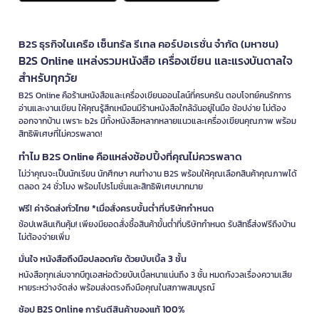
B2S ธุรกิจในเครือ เซ็นทรัล รีเทล คอร์ปอเรชั่น จำกัด (มหาชน)
B2S Online แหล่งรวมหนังสือ เครื่องเขียน และแรงบันดาลใจ
สำหรับทุกวัย
B2S Online คือร้านหนังสือและเครื่องเขียนออนไลน์ที่ครบครัน ตอบโจทย์คนรักการ
อ่านและงานเขียน ให้คุณรู้สึกเหมือนมีร้านหนังสือใกล้ฉันอยู่ในมือ ช้อปง่าย ไม่ต้อง
ออกจากบ้าน เพราะ b2s มีทั้งหนังสือหลากหลายแนวและเครื่องเขียนคุณภาพ พร้อม
สิทธิพิเศษที่ไม่ควรพลาด!
ทำไม B2S Online คือแหล่งช้อปปิ้งที่คุณไม่ควรพลาด
ไม่ว่าคุณจะเป็นนักเรียน นักศึกษา คนทำงาน B2S พร้อมให้คุณเลือกสินค้าคุณภาพได้
ตลอด 24 ชั่วโมง พร้อมโปรโมชั่นและสิทธิพิเศษมากมาย
ฟรี! ค่าจัดส่งทั่วไทย *เมื่อสั่งครบขั้นต่ำที่บริษัทกำหนด
ช้อปเพลินเกินคุ้ม! เพียงมียอดสั่งซื้อสินค้าขั้นต่ำที่บริษัทกำหนด รับสิทธิ์ส่งฟรีถึงบ้าน
ไม่ต้องจ่ายเพิ่ม
มั่นใจ หนังสือถึงมือปลอดภัย ด้วยบับเบิ้ล 3 ชั้น
หนังสือทุกเล่มจากบีทูเอสห่อด้วยบับเบิ้ลหนาแน่นถึง 3 ชั้น หมดกังวลเรื่องความเสีย
หายระหว่างจัดส่ง พร้อมส่งตรงถึงมือคุณในสภาพสมบูรณ์
ช้อป B2S Online การันตีสินค้าของแท้ 100%