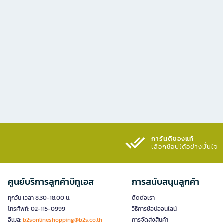
การันตีของแท้
เลือกช้อปได้อย่างมั่นใจ​
ศูนย์บริการลูกค้าบีทูเอส
การสนับสนุนลูกค้า
ทุกวัน เวลา 8.30-18.00 น.
ติดต่อเรา
โทรศัพท์: 02-115-0999
วิธีการช้อปออนไลน์
อีเมล:
b2sonlineshopping@b2s.co.th
การจัดส่งสินค้า