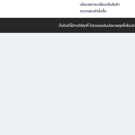
นโยบายการเปลี่ยน/คืนสินค้า
ตรวจสอบคำสั่งซื้อ
เว็บไซต์นี้มีการใช้คุกกี้ โปรดยอมรับนโยบายคุกกี้เพื่
B2S ธุรกิจในเครือ เซ็นทรัล รีเทล คอร์ปอเรชั่น จำกัด (มหาชน)
B2S Online แหล่งรวมหนังสือ เครื่องเขียน และแรงบันดาลใจสำหรับ
B2S Online คือร้านหนังสือและเครื่องเขียนออนไลน์ที่ครบครัน ตอบโจทย์คนรักการอ่านและงานเ
ทำไม B2S Online คือแหล่งช้อปปิ้งที่คุณไม่ควรพลาด
ไม่ว่าคุณจะเป็นนักเรียน นักศึกษา คนทำงาน B2S พร้อมให้คุณเลือกสินค้าคุณภาพได้ตลอด 24