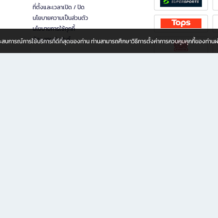
ที่ตั้งและเวลาเปิด / ปิด
นโยบายความเป็นส่วนตัว
นโยบายการใช้คุกกี้
นักลงทุนสัมพันธ์
อประสบการณ์การใช้บริการที่ดีที่สุดของท่าน ท่านสามารถศึกษาวิธีการตั้งค่าการควบคุมคุกกี้ของท่าน
ทุกวัย
ขียน ให้คุณรู้สึกเหมือนมีร้านหนังสือใกล้ฉันอยู่ในมือ ช้อปง่าย ไม่ต้องออกจากบ้าน เพราะ b2
 ชั่วโมง พร้อมโปรโมชั่นและสิทธิพิเศษมากมาย