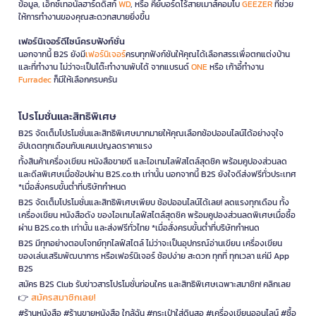
ข้อมูล, เอ็กซ์เทอนัลฮาร์ดดิสก์
WD
, หรือ คีย์บอร์ดไร้สายเมาส์คอมโบ
GEEZER
ที่ช่วย
ให้การทำงานของคุณสะดวกสบายยิ่งขึ้น
เฟอร์นิเจอร์ดีไซน์ครบฟังก์ชั่น
นอกจากนี้ B2S ยังมี
เฟอร์นิเจอร์
ครบทุกฟังก์ชันให้คุณได้เลือกสรรเพื่อตกแต่งบ้าน
และที่ทำงาน ไม่ว่าจะเป็นโต๊ะทำงานพับได้ จากแบรนด์
ONE
หรือ เก้าอี้ทำงาน
Furradec
ก็มีให้เลือกครบครัน
โปรโมชั่นและสิทธิพิเศษ
B2S จัดเต็มโปรโมชั่นและสิทธิพิเศษมากมายให้คุณเลือกช้อปออนไลน์ได้อย่างจุใจ
อัปเดตทุกเดือนกับแคมเปญลดราคาแรง
ทั้งสินค้าเครื่องเขียน หนังสือขายดี และไอเทมไลฟ์สไตล์สุดชิค พร้อมคูปองส่วนลด
และดีลพิเศษเมื่อช้อปผ่าน B2S.co.th เท่านั้น นอกจากนี้ B2S ยังใจดีส่งฟรีทั่วประเทศ
*เมื่อสั่งครบขั้นต่ำที่บริษัทกำหนด
B2S จัดเต็มโปรโมชั่นและสิทธิพิเศษเพียบ ช้อปออนไลน์ได้เลย! ลดแรงทุกเดือน ทั้ง
เครื่องเขียน หนังสือดัง ของไอเทมไลฟ์สไตล์สุดชิค พร้อมคูปองส่วนลดพิเศษเมื่อซื้อ
ผ่าน B2S.co.th เท่านั้น และส่งฟรีทั่วไทย *เมื่อสั่งครบขั้นต่ำที่บริษัทกำหนด
B2S มีทุกอย่างตอบโจทย์ทุกไลฟ์สไตล์ ไม่ว่าจะเป็นอุปกรณ์อ่านเขียน เครื่องเขียน
ของเล่นเสริมพัฒนาการ หรือเฟอร์นิเจอร์ ช้อปง่าย สะดวก ทุกที่ ทุกเวลา แค่มี App
B2S
สมัคร B2S Club รับข่าวสารโปรโมชั่นก่อนใคร และสิทธิพิเศษเฉพาะสมาชิก! คลิกเลย
สมัครสมาชิกเลย!
👉
#ร้านหนังสือ #ร้านขายหนังสือ ใกล้ฉัน #กระเป๋าใส่ดินสอ #เครื่องเขียนออนไลน์ #ซื้อ