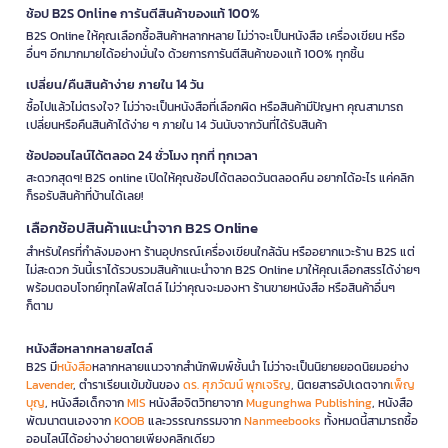
ช้อป B2S Online การันตีสินค้าของแท้ 100%
B2S Online ให้คุณเลือกซื้อสินค้าหลากหลาย ไม่ว่าจะเป็นหนังสือ เครื่องเขียน หรือ
อื่นๆ อีกมากมายได้อย่างมั่นใจ ด้วยการการันตีสินค้าของแท้ 100% ทุกชิ้น
เปลี่ยน/คืนสินค้าง่าย ภายใน 14 วัน
ซื้อไปแล้วไม่ตรงใจ? ไม่ว่าจะเป็นหนังสือที่เลือกผิด หรือสินค้ามีปัญหา คุณสามารถ
เปลี่ยนหรือคืนสินค้าได้ง่าย ๆ ภายใน 14 วันนับจากวันที่ได้รับสินค้า
ช้อปออนไลน์ได้ตลอด 24 ชั่วโมง ทุกที่ ทุกเวลา
สะดวกสุดๆ! B2S online เปิดให้คุณช้อปได้ตลอดวันตลอดคืน อยากได้อะไร แค่คลิก
ก็รอรับสินค้าที่บ้านได้เลย!
เลือกช้อปสินค้าแนะนำจาก B2S Online
สำหรับใครที่กำลังมองหา ร้านอุปกรณ์เครื่องเขียนใกล้ฉัน หรืออยากแวะร้าน B2S แต่
ไม่สะดวก วันนี้เราได้รวบรวมสินค้าแนะนำจาก B2S Online มาให้คุณเลือกสรรได้ง่ายๆ
พร้อมตอบโจทย์ทุกไลฟ์สไตล์ ไม่ว่าคุณจะมองหา ร้านขายหนังสือ หรือสินค้าอื่นๆ
ก็ตาม
หนังสือหลากหลายสไตล์
B2S มี
หนังสือ
หลากหลายแนวจากสำนักพิมพ์ชั้นนำ ไม่ว่าจะเป็นนิยายยอดนิยมอย่าง
Lavender
, ตำราเรียนเข้มข้นของ
ดร. ศุภวัฒน์ พุกเจริญ
, นิตยสารอัปเดตจาก
เพ็ญ
บุญ
, หนังสือเด็กจาก
MIS
หนังสือจิตวิทยาจาก
Mugunghwa Publishing
, หนังสือ
พัฒนาตนเองจาก
KOOB
และวรรณกรรมจาก
Nanmeebooks
ทั้งหมดนี้สามารถซื้อ
ออนไลน์ได้อย่างง่ายดายเพียงคลิกเดียว