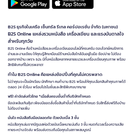
B2S ธุรกิจในเครือ เซ็นทรัล รีเทล คอร์ปอเรชั่น จำกัด (มหาชน)
B2S Online แหล่งรวมหนังสือ เครื่องเขียน และแรงบันดาลใจ
สำหรับทุกวัย
B2S Online คือร้านหนังสือและเครื่องเขียนออนไลน์ที่ครบครัน ตอบโจทย์คนรักการ
อ่านและงานเขียน ให้คุณรู้สึกเหมือนมีร้านหนังสือใกล้ฉันอยู่ในมือ ช้อปง่าย ไม่ต้อง
ออกจากบ้าน เพราะ b2s มีทั้งหนังสือหลากหลายแนวและเครื่องเขียนคุณภาพ พร้อม
สิทธิพิเศษที่ไม่ควรพลาด!
ทำไม B2S Online คือแหล่งช้อปปิ้งที่คุณไม่ควรพลาด
ไม่ว่าคุณจะเป็นนักเรียน นักศึกษา คนทำงาน B2S พร้อมให้คุณเลือกสินค้าคุณภาพได้
ตลอด 24 ชั่วโมง พร้อมโปรโมชั่นและสิทธิพิเศษมากมาย
ฟรี! ค่าจัดส่งทั่วไทย *เมื่อสั่งครบขั้นต่ำที่บริษัทกำหนด
ช้อปเพลินเกินคุ้ม! เพียงมียอดสั่งซื้อสินค้าขั้นต่ำที่บริษัทกำหนด รับสิทธิ์ส่งฟรีถึงบ้าน
ไม่ต้องจ่ายเพิ่ม
มั่นใจ หนังสือถึงมือปลอดภัย ด้วยบับเบิ้ล 3 ชั้น
หนังสือทุกเล่มจากบีทูเอสห่อด้วยบับเบิ้ลหนาแน่นถึง 3 ชั้น หมดกังวลเรื่องความเสีย
หายระหว่างจัดส่ง พร้อมส่งตรงถึงมือคุณในสภาพสมบูรณ์