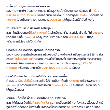
เครื่องเขียนคู่ใจ ทุกการสร้างสรรค์
มองหาปากกาดีๆ ดินสอหลากหลาย หรืออุปกรณ์สำนักงานครบครัน B2S มี
เครื่อง
เขียนและอุปกรณ์สำนักงาน
ให้เลือกมากมาย ตั้งแต่ปากกาลูกลื่น
Parker
ชุดดินสอกด
Rotring
ไปจนถึงกระดาษถ่ายเอกสาร
DOUBLE A
ให้คุณเลือกใช้ได้อย่างจุใจ
งานศิลป์ งานฝีมือ สร้างสรรค์ไม่รู้จบ
B2S จัดเต็มอุปกรณ์
ศิลปะและงานฝีมือ
สำหรับคนสร้างสรรค์ตัวจริง ทั้งสีไม้
Colleen
,
ขาตั้งไม้บนโต๊ะ
Pyramid
และอุปกรณ์ DIY ต่างๆ จาก
MONT MARTE
ให้คุณ
สร้างสรรค์ได้อย่างไร้ขีดจำกัด
ของเล่นและของขวัญ สุดพิเศษทุกเทศกาล
มองหาของเล่นเสริมพัฒนาการ หรือของขวัญสุดพิเศษสำหรับทุกโอกาส B2S เราคัด
สรร
ของเล่นและของขวัญ
หลากหลายสไตล์ เหมาะสำหรับทุกเพศทุกวัย สร้างความสุข
และรอยยิ้มให้กับคนพิเศษของคุณ ไม่ว่าจะเป็น กระเป๋าเก็บอุณหภูมิ
KAKAO
FRIENDS
หรือเกมจดหมายรัก
SIAM BOARDGAMES
เรามีครบ!
ของใช้ในบ้าน ไอเทมที่ช่วยให้ชีวิตสะดวกสบายขึ้น
ที่ B2S เรามี
ของใช้ในบ้าน
ครบครัน ไม่ว่าจะเป็นกาต้มน้ำ
Anitech
, เครื่องฟอกอากาศ
Xiaomi
, หน้ากากอนามัยทางการแพทย์
Double A Care
และสินค้าอื่น ๆ อีกมากมาย
ให้คุณเลือกสรร
ไอทีและแก็ดเจ็ต ล้ำสมัย ตอบโจทย์ทุกไลฟ์สไตล์
B2S ได้คัดสรรสินค้า
ไอทีและแก็ดเจ็ต
คุณภาพเยี่ยมมาให้คุณเลือกสรร เพื่อตอบโจทย์
ทุกไลฟ์สไตล์ดิจิทัล ไม่ว่าจะเป็น เครื่องทำลายเอกสาร
NEO
เพื่อความปลอดภัยของ