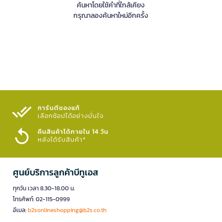
ค้นหาโดยใช้คำที่ใกล้เคียง
กรุณาลองค้นหาใหม่อีกครั้ง
การันตีของแท้
เลือกช้อปได้อย่างมั่นใจ​
คืนสินค้าได้ภายใน 14 วัน
หลังได้รับสินค้า*
ศูนย์บริการลูกค้าบีทูเอส
ทุกวัน เวลา 8.30-18.00 น.
โทรศัพท์: 02-115-0999
อีเมล:
b2sonlineshopping@b2s.co.th