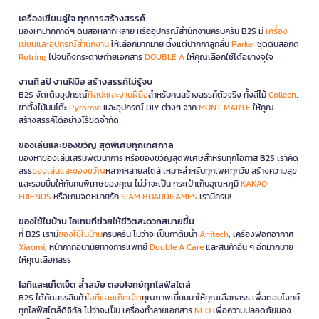
เครื่องเขียนคู่ใจ ทุกการสร้างสรรค์
มองหาปากกาดีๆ ดินสอหลากหลาย หรืออุปกรณ์สำนักงานครบครัน B2S มี
เครื่อง
เขียนและอุปกรณ์สำนักงาน
ให้เลือกมากมาย ตั้งแต่ปากกาลูกลื่น
Parker
ชุดดินสอกด
Rotring
ไปจนถึงกระดาษถ่ายเอกสาร
DOUBLE A
ให้คุณเลือกใช้ได้อย่างจุใจ
งานศิลป์ งานฝีมือ สร้างสรรค์ไม่รู้จบ
B2S จัดเต็มอุปกรณ์
ศิลปะและงานฝีมือ
สำหรับคนสร้างสรรค์ตัวจริง ทั้งสีไม้
Colleen
,
ขาตั้งไม้บนโต๊ะ
Pyramid
และอุปกรณ์ DIY ต่างๆ จาก
MONT MARTE
ให้คุณ
สร้างสรรค์ได้อย่างไร้ขีดจำกัด
ของเล่นและของขวัญ สุดพิเศษทุกเทศกาล
มองหาของเล่นเสริมพัฒนาการ หรือของขวัญสุดพิเศษสำหรับทุกโอกาส B2S เราคัด
สรร
ของเล่นและของขวัญ
หลากหลายสไตล์ เหมาะสำหรับทุกเพศทุกวัย สร้างความสุข
และรอยยิ้มให้กับคนพิเศษของคุณ ไม่ว่าจะเป็น กระเป๋าเก็บอุณหภูมิ
KAKAO
FRIENDS
หรือเกมจดหมายรัก
SIAM BOARDGAMES
เรามีครบ!
ของใช้ในบ้าน ไอเทมที่ช่วยให้ชีวิตสะดวกสบายขึ้น
ที่ B2S เรามี
ของใช้ในบ้าน
ครบครัน ไม่ว่าจะเป็นกาต้มน้ำ
Anitech
, เครื่องฟอกอากาศ
Xiaomi
, หน้ากากอนามัยทางการแพทย์
Double A Care
และสินค้าอื่น ๆ อีกมากมาย
ให้คุณเลือกสรร
ไอทีและแก็ดเจ็ต ล้ำสมัย ตอบโจทย์ทุกไลฟ์สไตล์
B2S ได้คัดสรรสินค้า
ไอทีและแก็ดเจ็ต
คุณภาพเยี่ยมมาให้คุณเลือกสรร เพื่อตอบโจทย์
ทุกไลฟ์สไตล์ดิจิทัล ไม่ว่าจะเป็น เครื่องทำลายเอกสาร
NEO
เพื่อความปลอดภัยของ