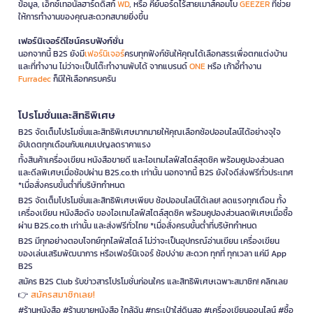
ข้อมูล, เอ็กซ์เทอนัลฮาร์ดดิสก์
WD
, หรือ คีย์บอร์ดไร้สายเมาส์คอมโบ
GEEZER
ที่ช่วย
ให้การทำงานของคุณสะดวกสบายยิ่งขึ้น
เฟอร์นิเจอร์ดีไซน์ครบฟังก์ชั่น
นอกจากนี้ B2S ยังมี
เฟอร์นิเจอร์
ครบทุกฟังก์ชันให้คุณได้เลือกสรรเพื่อตกแต่งบ้าน
และที่ทำงาน ไม่ว่าจะเป็นโต๊ะทำงานพับได้ จากแบรนด์
ONE
หรือ เก้าอี้ทำงาน
Furradec
ก็มีให้เลือกครบครัน
โปรโมชั่นและสิทธิพิเศษ
B2S จัดเต็มโปรโมชั่นและสิทธิพิเศษมากมายให้คุณเลือกช้อปออนไลน์ได้อย่างจุใจ
อัปเดตทุกเดือนกับแคมเปญลดราคาแรง
ทั้งสินค้าเครื่องเขียน หนังสือขายดี และไอเทมไลฟ์สไตล์สุดชิค พร้อมคูปองส่วนลด
และดีลพิเศษเมื่อช้อปผ่าน B2S.co.th เท่านั้น นอกจากนี้ B2S ยังใจดีส่งฟรีทั่วประเทศ
*เมื่อสั่งครบขั้นต่ำที่บริษัทกำหนด
B2S จัดเต็มโปรโมชั่นและสิทธิพิเศษเพียบ ช้อปออนไลน์ได้เลย! ลดแรงทุกเดือน ทั้ง
เครื่องเขียน หนังสือดัง ของไอเทมไลฟ์สไตล์สุดชิค พร้อมคูปองส่วนลดพิเศษเมื่อซื้อ
ผ่าน B2S.co.th เท่านั้น และส่งฟรีทั่วไทย *เมื่อสั่งครบขั้นต่ำที่บริษัทกำหนด
B2S มีทุกอย่างตอบโจทย์ทุกไลฟ์สไตล์ ไม่ว่าจะเป็นอุปกรณ์อ่านเขียน เครื่องเขียน
ของเล่นเสริมพัฒนาการ หรือเฟอร์นิเจอร์ ช้อปง่าย สะดวก ทุกที่ ทุกเวลา แค่มี App
B2S
สมัคร B2S Club รับข่าวสารโปรโมชั่นก่อนใคร และสิทธิพิเศษเฉพาะสมาชิก! คลิกเลย
สมัครสมาชิกเลย!
👉
#ร้านหนังสือ #ร้านขายหนังสือ ใกล้ฉัน #กระเป๋าใส่ดินสอ #เครื่องเขียนออนไลน์ #ซื้อ