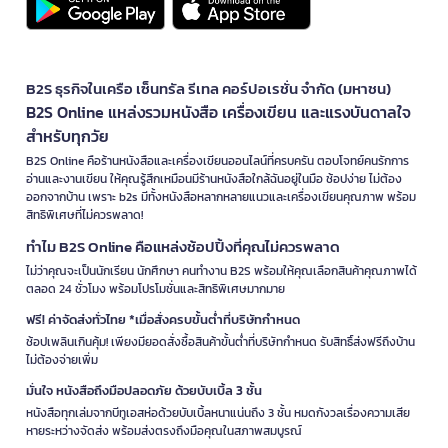
B2S ธุรกิจในเครือ เซ็นทรัล รีเทล คอร์ปอเรชั่น จำกัด (มหาชน)
B2S Online แหล่งรวมหนังสือ เครื่องเขียน และแรงบันดาลใจ
สำหรับทุกวัย
B2S Online คือร้านหนังสือและเครื่องเขียนออนไลน์ที่ครบครัน ตอบโจทย์คนรักการ
อ่านและงานเขียน ให้คุณรู้สึกเหมือนมีร้านหนังสือใกล้ฉันอยู่ในมือ ช้อปง่าย ไม่ต้อง
ออกจากบ้าน เพราะ b2s มีทั้งหนังสือหลากหลายแนวและเครื่องเขียนคุณภาพ พร้อม
สิทธิพิเศษที่ไม่ควรพลาด!
ทำไม B2S Online คือแหล่งช้อปปิ้งที่คุณไม่ควรพลาด
ไม่ว่าคุณจะเป็นนักเรียน นักศึกษา คนทำงาน B2S พร้อมให้คุณเลือกสินค้าคุณภาพได้
ตลอด 24 ชั่วโมง พร้อมโปรโมชั่นและสิทธิพิเศษมากมาย
ฟรี! ค่าจัดส่งทั่วไทย *เมื่อสั่งครบขั้นต่ำที่บริษัทกำหนด
ช้อปเพลินเกินคุ้ม! เพียงมียอดสั่งซื้อสินค้าขั้นต่ำที่บริษัทกำหนด รับสิทธิ์ส่งฟรีถึงบ้าน
ไม่ต้องจ่ายเพิ่ม
มั่นใจ หนังสือถึงมือปลอดภัย ด้วยบับเบิ้ล 3 ชั้น
หนังสือทุกเล่มจากบีทูเอสห่อด้วยบับเบิ้ลหนาแน่นถึง 3 ชั้น หมดกังวลเรื่องความเสีย
หายระหว่างจัดส่ง พร้อมส่งตรงถึงมือคุณในสภาพสมบูรณ์