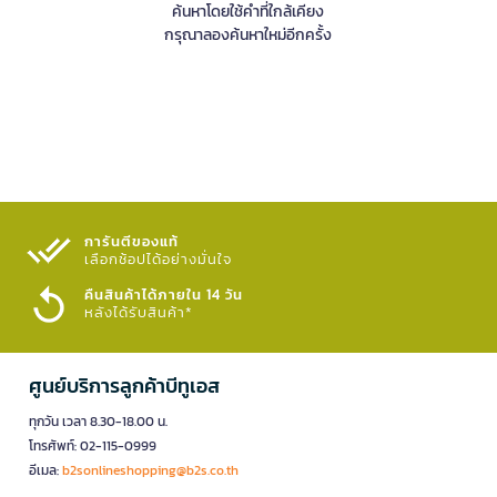
ค้นหาโดยใช้คำที่ใกล้เคียง
กรุณาลองค้นหาใหม่อีกครั้ง
การันตีของแท้
เลือกช้อปได้อย่างมั่นใจ​
คืนสินค้าได้ภายใน 14 วัน
หลังได้รับสินค้า*
ศูนย์บริการลูกค้าบีทูเอส
ทุกวัน เวลา 8.30-18.00 น.
โทรศัพท์: 02-115-0999
อีเมล:
b2sonlineshopping@b2s.co.th