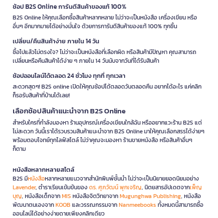
ช้อป B2S Online การันตีสินค้าของแท้ 100%
B2S Online ให้คุณเลือกซื้อสินค้าหลากหลาย ไม่ว่าจะเป็นหนังสือ เครื่องเขียน หรือ
อื่นๆ อีกมากมายได้อย่างมั่นใจ ด้วยการการันตีสินค้าของแท้ 100% ทุกชิ้น
เปลี่ยน/คืนสินค้าง่าย ภายใน 14 วัน
ซื้อไปแล้วไม่ตรงใจ? ไม่ว่าจะเป็นหนังสือที่เลือกผิด หรือสินค้ามีปัญหา คุณสามารถ
เปลี่ยนหรือคืนสินค้าได้ง่าย ๆ ภายใน 14 วันนับจากวันที่ได้รับสินค้า
ช้อปออนไลน์ได้ตลอด 24 ชั่วโมง ทุกที่ ทุกเวลา
สะดวกสุดๆ! B2S online เปิดให้คุณช้อปได้ตลอดวันตลอดคืน อยากได้อะไร แค่คลิก
ก็รอรับสินค้าที่บ้านได้เลย!
เลือกช้อปสินค้าแนะนำจาก B2S Online
สำหรับใครที่กำลังมองหา ร้านอุปกรณ์เครื่องเขียนใกล้ฉัน หรืออยากแวะร้าน B2S แต่
ไม่สะดวก วันนี้เราได้รวบรวมสินค้าแนะนำจาก B2S Online มาให้คุณเลือกสรรได้ง่ายๆ
พร้อมตอบโจทย์ทุกไลฟ์สไตล์ ไม่ว่าคุณจะมองหา ร้านขายหนังสือ หรือสินค้าอื่นๆ
ก็ตาม
หนังสือหลากหลายสไตล์
B2S มี
หนังสือ
หลากหลายแนวจากสำนักพิมพ์ชั้นนำ ไม่ว่าจะเป็นนิยายยอดนิยมอย่าง
Lavender
, ตำราเรียนเข้มข้นของ
ดร. ศุภวัฒน์ พุกเจริญ
, นิตยสารอัปเดตจาก
เพ็ญ
บุญ
, หนังสือเด็กจาก
MIS
หนังสือจิตวิทยาจาก
Mugunghwa Publishing
, หนังสือ
พัฒนาตนเองจาก
KOOB
และวรรณกรรมจาก
Nanmeebooks
ทั้งหมดนี้สามารถซื้อ
ออนไลน์ได้อย่างง่ายดายเพียงคลิกเดียว