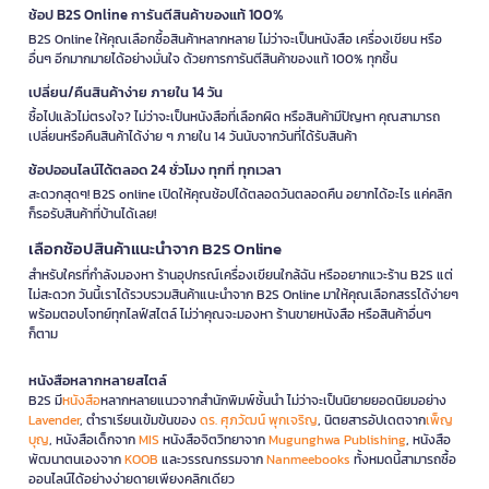
ช้อป B2S Online การันตีสินค้าของแท้ 100%
B2S Online ให้คุณเลือกซื้อสินค้าหลากหลาย ไม่ว่าจะเป็นหนังสือ เครื่องเขียน หรือ
อื่นๆ อีกมากมายได้อย่างมั่นใจ ด้วยการการันตีสินค้าของแท้ 100% ทุกชิ้น
เปลี่ยน/คืนสินค้าง่าย ภายใน 14 วัน
ซื้อไปแล้วไม่ตรงใจ? ไม่ว่าจะเป็นหนังสือที่เลือกผิด หรือสินค้ามีปัญหา คุณสามารถ
เปลี่ยนหรือคืนสินค้าได้ง่าย ๆ ภายใน 14 วันนับจากวันที่ได้รับสินค้า
ช้อปออนไลน์ได้ตลอด 24 ชั่วโมง ทุกที่ ทุกเวลา
สะดวกสุดๆ! B2S online เปิดให้คุณช้อปได้ตลอดวันตลอดคืน อยากได้อะไร แค่คลิก
ก็รอรับสินค้าที่บ้านได้เลย!
เลือกช้อปสินค้าแนะนำจาก B2S Online
สำหรับใครที่กำลังมองหา ร้านอุปกรณ์เครื่องเขียนใกล้ฉัน หรืออยากแวะร้าน B2S แต่
ไม่สะดวก วันนี้เราได้รวบรวมสินค้าแนะนำจาก B2S Online มาให้คุณเลือกสรรได้ง่ายๆ
พร้อมตอบโจทย์ทุกไลฟ์สไตล์ ไม่ว่าคุณจะมองหา ร้านขายหนังสือ หรือสินค้าอื่นๆ
ก็ตาม
หนังสือหลากหลายสไตล์
B2S มี
หนังสือ
หลากหลายแนวจากสำนักพิมพ์ชั้นนำ ไม่ว่าจะเป็นนิยายยอดนิยมอย่าง
Lavender
, ตำราเรียนเข้มข้นของ
ดร. ศุภวัฒน์ พุกเจริญ
, นิตยสารอัปเดตจาก
เพ็ญ
บุญ
, หนังสือเด็กจาก
MIS
หนังสือจิตวิทยาจาก
Mugunghwa Publishing
, หนังสือ
พัฒนาตนเองจาก
KOOB
และวรรณกรรมจาก
Nanmeebooks
ทั้งหมดนี้สามารถซื้อ
ออนไลน์ได้อย่างง่ายดายเพียงคลิกเดียว