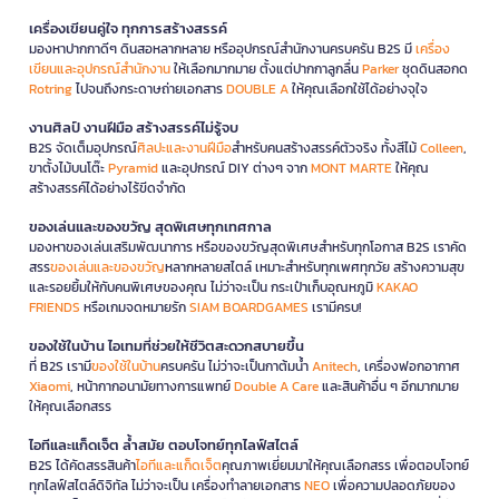
เครื่องเขียนคู่ใจ ทุกการสร้างสรรค์
มองหาปากกาดีๆ ดินสอหลากหลาย หรืออุปกรณ์สำนักงานครบครัน B2S มี
เครื่อง
เขียนและอุปกรณ์สำนักงาน
ให้เลือกมากมาย ตั้งแต่ปากกาลูกลื่น
Parker
ชุดดินสอกด
Rotring
ไปจนถึงกระดาษถ่ายเอกสาร
DOUBLE A
ให้คุณเลือกใช้ได้อย่างจุใจ
งานศิลป์ งานฝีมือ สร้างสรรค์ไม่รู้จบ
B2S จัดเต็มอุปกรณ์
ศิลปะและงานฝีมือ
สำหรับคนสร้างสรรค์ตัวจริง ทั้งสีไม้
Colleen
,
ขาตั้งไม้บนโต๊ะ
Pyramid
และอุปกรณ์ DIY ต่างๆ จาก
MONT MARTE
ให้คุณ
สร้างสรรค์ได้อย่างไร้ขีดจำกัด
ของเล่นและของขวัญ สุดพิเศษทุกเทศกาล
มองหาของเล่นเสริมพัฒนาการ หรือของขวัญสุดพิเศษสำหรับทุกโอกาส B2S เราคัด
สรร
ของเล่นและของขวัญ
หลากหลายสไตล์ เหมาะสำหรับทุกเพศทุกวัย สร้างความสุข
และรอยยิ้มให้กับคนพิเศษของคุณ ไม่ว่าจะเป็น กระเป๋าเก็บอุณหภูมิ
KAKAO
FRIENDS
หรือเกมจดหมายรัก
SIAM BOARDGAMES
เรามีครบ!
ของใช้ในบ้าน ไอเทมที่ช่วยให้ชีวิตสะดวกสบายขึ้น
ที่ B2S เรามี
ของใช้ในบ้าน
ครบครัน ไม่ว่าจะเป็นกาต้มน้ำ
Anitech
, เครื่องฟอกอากาศ
Xiaomi
, หน้ากากอนามัยทางการแพทย์
Double A Care
และสินค้าอื่น ๆ อีกมากมาย
ให้คุณเลือกสรร
ไอทีและแก็ดเจ็ต ล้ำสมัย ตอบโจทย์ทุกไลฟ์สไตล์
B2S ได้คัดสรรสินค้า
ไอทีและแก็ดเจ็ต
คุณภาพเยี่ยมมาให้คุณเลือกสรร เพื่อตอบโจทย์
ทุกไลฟ์สไตล์ดิจิทัล ไม่ว่าจะเป็น เครื่องทำลายเอกสาร
NEO
เพื่อความปลอดภัยของ