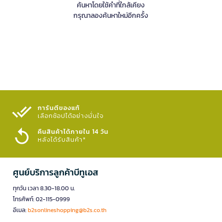
ค้นหาโดยใช้คำที่ใกล้เคียง
กรุณาลองค้นหาใหม่อีกครั้ง
การันตีของแท้
เลือกช้อปได้อย่างมั่นใจ​
คืนสินค้าได้ภายใน 14 วัน
หลังได้รับสินค้า*
ศูนย์บริการลูกค้าบีทูเอส
ทุกวัน เวลา 8.30-18.00 น.
โทรศัพท์: 02-115-0999
อีเมล:
b2sonlineshopping@b2s.co.th