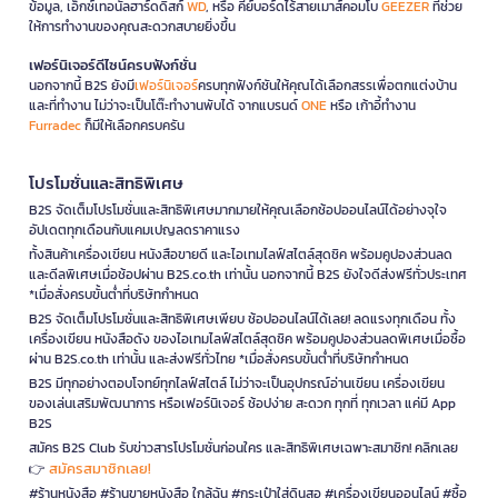
ข้อมูล, เอ็กซ์เทอนัลฮาร์ดดิสก์
WD
, หรือ คีย์บอร์ดไร้สายเมาส์คอมโบ
GEEZER
ที่ช่วย
ให้การทำงานของคุณสะดวกสบายยิ่งขึ้น
เฟอร์นิเจอร์ดีไซน์ครบฟังก์ชั่น
นอกจากนี้ B2S ยังมี
เฟอร์นิเจอร์
ครบทุกฟังก์ชันให้คุณได้เลือกสรรเพื่อตกแต่งบ้าน
และที่ทำงาน ไม่ว่าจะเป็นโต๊ะทำงานพับได้ จากแบรนด์
ONE
หรือ เก้าอี้ทำงาน
Furradec
ก็มีให้เลือกครบครัน
โปรโมชั่นและสิทธิพิเศษ
B2S จัดเต็มโปรโมชั่นและสิทธิพิเศษมากมายให้คุณเลือกช้อปออนไลน์ได้อย่างจุใจ
อัปเดตทุกเดือนกับแคมเปญลดราคาแรง
ทั้งสินค้าเครื่องเขียน หนังสือขายดี และไอเทมไลฟ์สไตล์สุดชิค พร้อมคูปองส่วนลด
และดีลพิเศษเมื่อช้อปผ่าน B2S.co.th เท่านั้น นอกจากนี้ B2S ยังใจดีส่งฟรีทั่วประเทศ
*เมื่อสั่งครบขั้นต่ำที่บริษัทกำหนด
B2S จัดเต็มโปรโมชั่นและสิทธิพิเศษเพียบ ช้อปออนไลน์ได้เลย! ลดแรงทุกเดือน ทั้ง
เครื่องเขียน หนังสือดัง ของไอเทมไลฟ์สไตล์สุดชิค พร้อมคูปองส่วนลดพิเศษเมื่อซื้อ
ผ่าน B2S.co.th เท่านั้น และส่งฟรีทั่วไทย *เมื่อสั่งครบขั้นต่ำที่บริษัทกำหนด
B2S มีทุกอย่างตอบโจทย์ทุกไลฟ์สไตล์ ไม่ว่าจะเป็นอุปกรณ์อ่านเขียน เครื่องเขียน
ของเล่นเสริมพัฒนาการ หรือเฟอร์นิเจอร์ ช้อปง่าย สะดวก ทุกที่ ทุกเวลา แค่มี App
B2S
สมัคร B2S Club รับข่าวสารโปรโมชั่นก่อนใคร และสิทธิพิเศษเฉพาะสมาชิก! คลิกเลย
สมัครสมาชิกเลย!
👉
#ร้านหนังสือ #ร้านขายหนังสือ ใกล้ฉัน #กระเป๋าใส่ดินสอ #เครื่องเขียนออนไลน์ #ซื้อ