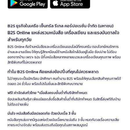
B2S ธุรกิจในเครือ เซ็นทรัล รีเทล คอร์ปอเรชั่น จำกัด (มหาชน)
B2S Online แหล่งรวมหนังสือ เครื่องเขียน และแรงบันดาลใจ
สำหรับทุกวัย
B2S Online คือร้านหนังสือและเครื่องเขียนออนไลน์ที่ครบครัน ตอบโจทย์คนรักการ
อ่านและงานเขียน ให้คุณรู้สึกเหมือนมีร้านหนังสือใกล้ฉันอยู่ในมือ ช้อปง่าย ไม่ต้อง
ออกจากบ้าน เพราะ b2s มีทั้งหนังสือหลากหลายแนวและเครื่องเขียนคุณภาพ พร้อม
สิทธิพิเศษที่ไม่ควรพลาด!
ทำไม B2S Online คือแหล่งช้อปปิ้งที่คุณไม่ควรพลาด
ไม่ว่าคุณจะเป็นนักเรียน นักศึกษา คนทำงาน B2S พร้อมให้คุณเลือกสินค้าคุณภาพได้
ตลอด 24 ชั่วโมง พร้อมโปรโมชั่นและสิทธิพิเศษมากมาย
ฟรี! ค่าจัดส่งทั่วไทย *เมื่อสั่งครบขั้นต่ำที่บริษัทกำหนด
ช้อปเพลินเกินคุ้ม! เพียงมียอดสั่งซื้อสินค้าขั้นต่ำที่บริษัทกำหนด รับสิทธิ์ส่งฟรีถึงบ้าน
ไม่ต้องจ่ายเพิ่ม
มั่นใจ หนังสือถึงมือปลอดภัย ด้วยบับเบิ้ล 3 ชั้น
หนังสือทุกเล่มจากบีทูเอสห่อด้วยบับเบิ้ลหนาแน่นถึง 3 ชั้น หมดกังวลเรื่องความเสีย
หายระหว่างจัดส่ง พร้อมส่งตรงถึงมือคุณในสภาพสมบูรณ์