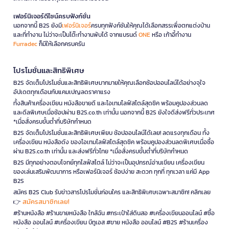
เฟอร์นิเจอร์ดีไซน์ครบฟังก์ชั่น
นอกจากนี้ B2S ยังมี
เฟอร์นิเจอร์
ครบทุกฟังก์ชันให้คุณได้เลือกสรรเพื่อตกแต่งบ้าน
และที่ทำงาน ไม่ว่าจะเป็นโต๊ะทำงานพับได้ จากแบรนด์
ONE
หรือ เก้าอี้ทำงาน
Furradec
ก็มีให้เลือกครบครัน
โปรโมชั่นและสิทธิพิเศษ
B2S จัดเต็มโปรโมชั่นและสิทธิพิเศษมากมายให้คุณเลือกช้อปออนไลน์ได้อย่างจุใจ
อัปเดตทุกเดือนกับแคมเปญลดราคาแรง
ทั้งสินค้าเครื่องเขียน หนังสือขายดี และไอเทมไลฟ์สไตล์สุดชิค พร้อมคูปองส่วนลด
และดีลพิเศษเมื่อช้อปผ่าน B2S.co.th เท่านั้น นอกจากนี้ B2S ยังใจดีส่งฟรีทั่วประเทศ
*เมื่อสั่งครบขั้นต่ำที่บริษัทกำหนด
B2S จัดเต็มโปรโมชั่นและสิทธิพิเศษเพียบ ช้อปออนไลน์ได้เลย! ลดแรงทุกเดือน ทั้ง
เครื่องเขียน หนังสือดัง ของไอเทมไลฟ์สไตล์สุดชิค พร้อมคูปองส่วนลดพิเศษเมื่อซื้อ
ผ่าน B2S.co.th เท่านั้น และส่งฟรีทั่วไทย *เมื่อสั่งครบขั้นต่ำที่บริษัทกำหนด
B2S มีทุกอย่างตอบโจทย์ทุกไลฟ์สไตล์ ไม่ว่าจะเป็นอุปกรณ์อ่านเขียน เครื่องเขียน
ของเล่นเสริมพัฒนาการ หรือเฟอร์นิเจอร์ ช้อปง่าย สะดวก ทุกที่ ทุกเวลา แค่มี App
B2S
สมัคร B2S Club รับข่าวสารโปรโมชั่นก่อนใคร และสิทธิพิเศษเฉพาะสมาชิก! คลิกเลย
สมัครสมาชิกเลย!
👉
#ร้านหนังสือ #ร้านขายหนังสือ ใกล้ฉัน #กระเป๋าใส่ดินสอ #เครื่องเขียนออนไลน์ #ซื้อ
หนังสือ ออนไลน์ #เครื่องเขียน บีทูเอส #ขาย หนังสือ ออนไลน์ #B2S #ร้านเครื่อง