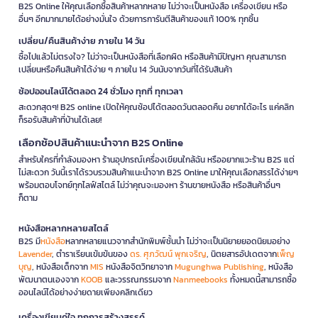
B2S Online ให้คุณเลือกซื้อสินค้าหลากหลาย ไม่ว่าจะเป็นหนังสือ เครื่องเขียน หรือ
อื่นๆ อีกมากมายได้อย่างมั่นใจ ด้วยการการันตีสินค้าของแท้ 100% ทุกชิ้น
เปลี่ยน/คืนสินค้าง่าย ภายใน 14 วัน
ซื้อไปแล้วไม่ตรงใจ? ไม่ว่าจะเป็นหนังสือที่เลือกผิด หรือสินค้ามีปัญหา คุณสามารถ
เปลี่ยนหรือคืนสินค้าได้ง่าย ๆ ภายใน 14 วันนับจากวันที่ได้รับสินค้า
ช้อปออนไลน์ได้ตลอด 24 ชั่วโมง ทุกที่ ทุกเวลา
สะดวกสุดๆ! B2S online เปิดให้คุณช้อปได้ตลอดวันตลอดคืน อยากได้อะไร แค่คลิก
ก็รอรับสินค้าที่บ้านได้เลย!
เลือกช้อปสินค้าแนะนำจาก B2S Online
สำหรับใครที่กำลังมองหา ร้านอุปกรณ์เครื่องเขียนใกล้ฉัน หรืออยากแวะร้าน B2S แต่
ไม่สะดวก วันนี้เราได้รวบรวมสินค้าแนะนำจาก B2S Online มาให้คุณเลือกสรรได้ง่ายๆ
พร้อมตอบโจทย์ทุกไลฟ์สไตล์ ไม่ว่าคุณจะมองหา ร้านขายหนังสือ หรือสินค้าอื่นๆ
ก็ตาม
หนังสือหลากหลายสไตล์
B2S มี
หนังสือ
หลากหลายแนวจากสำนักพิมพ์ชั้นนำ ไม่ว่าจะเป็นนิยายยอดนิยมอย่าง
Lavender
, ตำราเรียนเข้มข้นของ
ดร. ศุภวัฒน์ พุกเจริญ
, นิตยสารอัปเดตจาก
เพ็ญ
บุญ
, หนังสือเด็กจาก
MIS
หนังสือจิตวิทยาจาก
Mugunghwa Publishing
, หนังสือ
พัฒนาตนเองจาก
KOOB
และวรรณกรรมจาก
Nanmeebooks
ทั้งหมดนี้สามารถซื้อ
ออนไลน์ได้อย่างง่ายดายเพียงคลิกเดียว
เครื่องเขียนคู่ใจ ทุกการสร้างสรรค์