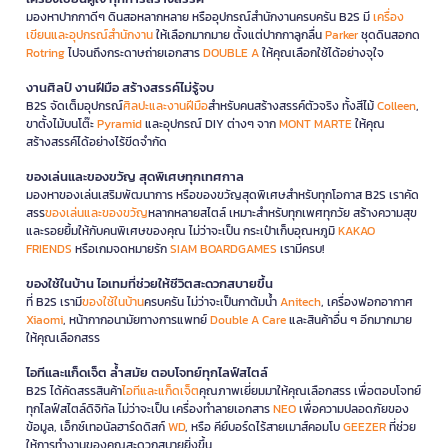
มองหาปากกาดีๆ ดินสอหลากหลาย หรืออุปกรณ์สำนักงานครบครัน B2S มี
เครื่อง
เขียนและอุปกรณ์สำนักงาน
ให้เลือกมากมาย ตั้งแต่ปากกาลูกลื่น
Parker
ชุดดินสอกด
Rotring
ไปจนถึงกระดาษถ่ายเอกสาร
DOUBLE A
ให้คุณเลือกใช้ได้อย่างจุใจ
งานศิลป์ งานฝีมือ สร้างสรรค์ไม่รู้จบ
B2S จัดเต็มอุปกรณ์
ศิลปะและงานฝีมือ
สำหรับคนสร้างสรรค์ตัวจริง ทั้งสีไม้
Colleen
,
ขาตั้งไม้บนโต๊ะ
Pyramid
และอุปกรณ์ DIY ต่างๆ จาก
MONT MARTE
ให้คุณ
สร้างสรรค์ได้อย่างไร้ขีดจำกัด
ของเล่นและของขวัญ สุดพิเศษทุกเทศกาล
มองหาของเล่นเสริมพัฒนาการ หรือของขวัญสุดพิเศษสำหรับทุกโอกาส B2S เราคัด
สรร
ของเล่นและของขวัญ
หลากหลายสไตล์ เหมาะสำหรับทุกเพศทุกวัย สร้างความสุข
และรอยยิ้มให้กับคนพิเศษของคุณ ไม่ว่าจะเป็น กระเป๋าเก็บอุณหภูมิ
KAKAO
FRIENDS
หรือเกมจดหมายรัก
SIAM BOARDGAMES
เรามีครบ!
ของใช้ในบ้าน ไอเทมที่ช่วยให้ชีวิตสะดวกสบายขึ้น
ที่ B2S เรามี
ของใช้ในบ้าน
ครบครัน ไม่ว่าจะเป็นกาต้มน้ำ
Anitech
, เครื่องฟอกอากาศ
Xiaomi
, หน้ากากอนามัยทางการแพทย์
Double A Care
และสินค้าอื่น ๆ อีกมากมาย
ให้คุณเลือกสรร
ไอทีและแก็ดเจ็ต ล้ำสมัย ตอบโจทย์ทุกไลฟ์สไตล์
B2S ได้คัดสรรสินค้า
ไอทีและแก็ดเจ็ต
คุณภาพเยี่ยมมาให้คุณเลือกสรร เพื่อตอบโจทย์
ทุกไลฟ์สไตล์ดิจิทัล ไม่ว่าจะเป็น เครื่องทำลายเอกสาร
NEO
เพื่อความปลอดภัยของ
ข้อมูล, เอ็กซ์เทอนัลฮาร์ดดิสก์
WD
, หรือ คีย์บอร์ดไร้สายเมาส์คอมโบ
GEEZER
ที่ช่วย
ให้การทำงานของคุณสะดวกสบายยิ่งขึ้น