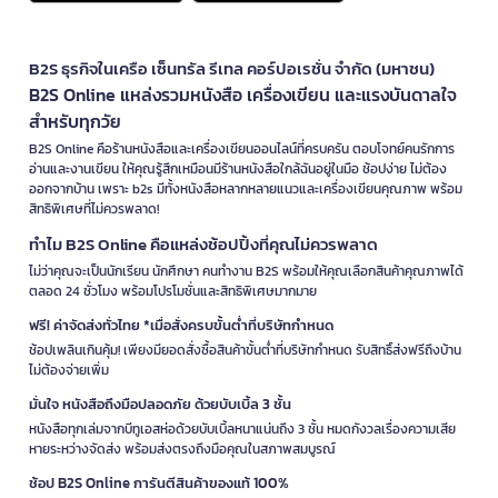
B2S ธุรกิจในเครือ เซ็นทรัล รีเทล คอร์ปอเรชั่น จำกัด (มหาชน)
B2S Online แหล่งรวมหนังสือ เครื่องเขียน และแรงบันดาลใจ
สำหรับทุกวัย
B2S Online คือร้านหนังสือและเครื่องเขียนออนไลน์ที่ครบครัน ตอบโจทย์คนรักการ
อ่านและงานเขียน ให้คุณรู้สึกเหมือนมีร้านหนังสือใกล้ฉันอยู่ในมือ ช้อปง่าย ไม่ต้อง
ออกจากบ้าน เพราะ b2s มีทั้งหนังสือหลากหลายแนวและเครื่องเขียนคุณภาพ พร้อม
สิทธิพิเศษที่ไม่ควรพลาด!
ทำไม B2S Online คือแหล่งช้อปปิ้งที่คุณไม่ควรพลาด
ไม่ว่าคุณจะเป็นนักเรียน นักศึกษา คนทำงาน B2S พร้อมให้คุณเลือกสินค้าคุณภาพได้
ตลอด 24 ชั่วโมง พร้อมโปรโมชั่นและสิทธิพิเศษมากมาย
ฟรี! ค่าจัดส่งทั่วไทย *เมื่อสั่งครบขั้นต่ำที่บริษัทกำหนด
ช้อปเพลินเกินคุ้ม! เพียงมียอดสั่งซื้อสินค้าขั้นต่ำที่บริษัทกำหนด รับสิทธิ์ส่งฟรีถึงบ้าน
ไม่ต้องจ่ายเพิ่ม
มั่นใจ หนังสือถึงมือปลอดภัย ด้วยบับเบิ้ล 3 ชั้น
หนังสือทุกเล่มจากบีทูเอสห่อด้วยบับเบิ้ลหนาแน่นถึง 3 ชั้น หมดกังวลเรื่องความเสีย
หายระหว่างจัดส่ง พร้อมส่งตรงถึงมือคุณในสภาพสมบูรณ์
ช้อป B2S Online การันตีสินค้าของแท้ 100%