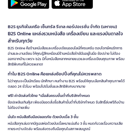
B2S ธุรกิจในเครือ เซ็นทรัล รีเทล คอร์ปอเรชั่น จำกัด (มหาชน)
B2S Online แหล่งรวมหนังสือ เครื่องเขียน และแรงบันดาลใจ
สำหรับทุกวัย
B2S Online คือร้านหนังสือและเครื่องเขียนออนไลน์ที่ครบครัน ตอบโจทย์คนรักการ
อ่านและงานเขียน ให้คุณรู้สึกเหมือนมีร้านหนังสือใกล้ฉันอยู่ในมือ ช้อปง่าย ไม่ต้อง
ออกจากบ้าน เพราะ b2s มีทั้งหนังสือหลากหลายแนวและเครื่องเขียนคุณภาพ พร้อม
สิทธิพิเศษที่ไม่ควรพลาด!
ทำไม B2S Online คือแหล่งช้อปปิ้งที่คุณไม่ควรพลาด
ไม่ว่าคุณจะเป็นนักเรียน นักศึกษา คนทำงาน B2S พร้อมให้คุณเลือกสินค้าคุณภาพได้
ตลอด 24 ชั่วโมง พร้อมโปรโมชั่นและสิทธิพิเศษมากมาย
ฟรี! ค่าจัดส่งทั่วไทย *เมื่อสั่งครบขั้นต่ำที่บริษัทกำหนด
ช้อปเพลินเกินคุ้ม! เพียงมียอดสั่งซื้อสินค้าขั้นต่ำที่บริษัทกำหนด รับสิทธิ์ส่งฟรีถึงบ้าน
ไม่ต้องจ่ายเพิ่ม
มั่นใจ หนังสือถึงมือปลอดภัย ด้วยบับเบิ้ล 3 ชั้น
หนังสือทุกเล่มจากบีทูเอสห่อด้วยบับเบิ้ลหนาแน่นถึง 3 ชั้น หมดกังวลเรื่องความเสีย
หายระหว่างจัดส่ง พร้อมส่งตรงถึงมือคุณในสภาพสมบูรณ์