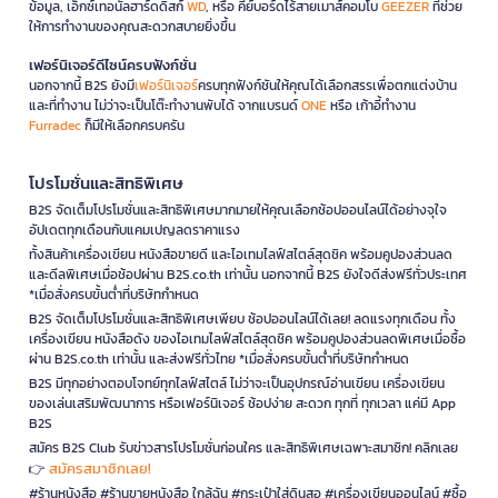
ข้อมูล, เอ็กซ์เทอนัลฮาร์ดดิสก์
WD
, หรือ คีย์บอร์ดไร้สายเมาส์คอมโบ
GEEZER
ที่ช่วย
ให้การทำงานของคุณสะดวกสบายยิ่งขึ้น
เฟอร์นิเจอร์ดีไซน์ครบฟังก์ชั่น
นอกจากนี้ B2S ยังมี
เฟอร์นิเจอร์
ครบทุกฟังก์ชันให้คุณได้เลือกสรรเพื่อตกแต่งบ้าน
และที่ทำงาน ไม่ว่าจะเป็นโต๊ะทำงานพับได้ จากแบรนด์
ONE
หรือ เก้าอี้ทำงาน
Furradec
ก็มีให้เลือกครบครัน
โปรโมชั่นและสิทธิพิเศษ
B2S จัดเต็มโปรโมชั่นและสิทธิพิเศษมากมายให้คุณเลือกช้อปออนไลน์ได้อย่างจุใจ
อัปเดตทุกเดือนกับแคมเปญลดราคาแรง
ทั้งสินค้าเครื่องเขียน หนังสือขายดี และไอเทมไลฟ์สไตล์สุดชิค พร้อมคูปองส่วนลด
และดีลพิเศษเมื่อช้อปผ่าน B2S.co.th เท่านั้น นอกจากนี้ B2S ยังใจดีส่งฟรีทั่วประเทศ
*เมื่อสั่งครบขั้นต่ำที่บริษัทกำหนด
B2S จัดเต็มโปรโมชั่นและสิทธิพิเศษเพียบ ช้อปออนไลน์ได้เลย! ลดแรงทุกเดือน ทั้ง
เครื่องเขียน หนังสือดัง ของไอเทมไลฟ์สไตล์สุดชิค พร้อมคูปองส่วนลดพิเศษเมื่อซื้อ
ผ่าน B2S.co.th เท่านั้น และส่งฟรีทั่วไทย *เมื่อสั่งครบขั้นต่ำที่บริษัทกำหนด
B2S มีทุกอย่างตอบโจทย์ทุกไลฟ์สไตล์ ไม่ว่าจะเป็นอุปกรณ์อ่านเขียน เครื่องเขียน
ของเล่นเสริมพัฒนาการ หรือเฟอร์นิเจอร์ ช้อปง่าย สะดวก ทุกที่ ทุกเวลา แค่มี App
B2S
สมัคร B2S Club รับข่าวสารโปรโมชั่นก่อนใคร และสิทธิพิเศษเฉพาะสมาชิก! คลิกเลย
สมัครสมาชิกเลย!
👉
#ร้านหนังสือ #ร้านขายหนังสือ ใกล้ฉัน #กระเป๋าใส่ดินสอ #เครื่องเขียนออนไลน์ #ซื้อ