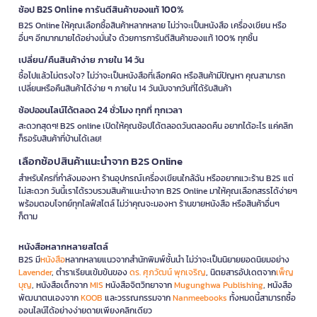
ช้อป B2S Online การันตีสินค้าของแท้ 100%
B2S Online ให้คุณเลือกซื้อสินค้าหลากหลาย ไม่ว่าจะเป็นหนังสือ เครื่องเขียน หรือ
อื่นๆ อีกมากมายได้อย่างมั่นใจ ด้วยการการันตีสินค้าของแท้ 100% ทุกชิ้น
เปลี่ยน/คืนสินค้าง่าย ภายใน 14 วัน
ซื้อไปแล้วไม่ตรงใจ? ไม่ว่าจะเป็นหนังสือที่เลือกผิด หรือสินค้ามีปัญหา คุณสามารถ
เปลี่ยนหรือคืนสินค้าได้ง่าย ๆ ภายใน 14 วันนับจากวันที่ได้รับสินค้า
ช้อปออนไลน์ได้ตลอด 24 ชั่วโมง ทุกที่ ทุกเวลา
สะดวกสุดๆ! B2S online เปิดให้คุณช้อปได้ตลอดวันตลอดคืน อยากได้อะไร แค่คลิก
ก็รอรับสินค้าที่บ้านได้เลย!
เลือกช้อปสินค้าแนะนำจาก B2S Online
สำหรับใครที่กำลังมองหา ร้านอุปกรณ์เครื่องเขียนใกล้ฉัน หรืออยากแวะร้าน B2S แต่
ไม่สะดวก วันนี้เราได้รวบรวมสินค้าแนะนำจาก B2S Online มาให้คุณเลือกสรรได้ง่ายๆ
พร้อมตอบโจทย์ทุกไลฟ์สไตล์ ไม่ว่าคุณจะมองหา ร้านขายหนังสือ หรือสินค้าอื่นๆ
ก็ตาม
หนังสือหลากหลายสไตล์
B2S มี
หนังสือ
หลากหลายแนวจากสำนักพิมพ์ชั้นนำ ไม่ว่าจะเป็นนิยายยอดนิยมอย่าง
Lavender
, ตำราเรียนเข้มข้นของ
ดร. ศุภวัฒน์ พุกเจริญ
, นิตยสารอัปเดตจาก
เพ็ญ
บุญ
, หนังสือเด็กจาก
MIS
หนังสือจิตวิทยาจาก
Mugunghwa Publishing
, หนังสือ
พัฒนาตนเองจาก
KOOB
และวรรณกรรมจาก
Nanmeebooks
ทั้งหมดนี้สามารถซื้อ
ออนไลน์ได้อย่างง่ายดายเพียงคลิกเดียว