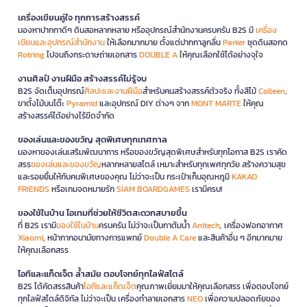
เครื่องเขียนคู่ใจ ทุกการสร้างสรรค์
มองหาปากกาดีๆ ดินสอหลากหลาย หรืออุปกรณ์สำนักงานครบครัน B2S มี
เครื่อง
เขียนและอุปกรณ์สำนักงาน
ให้เลือกมากมาย ตั้งแต่ปากกาลูกลื่น
Parker
ชุดดินสอกด
Rotring
ไปจนถึงกระดาษถ่ายเอกสาร
DOUBLE A
ให้คุณเลือกใช้ได้อย่างจุใจ
งานศิลป์ งานฝีมือ สร้างสรรค์ไม่รู้จบ
B2S จัดเต็มอุปกรณ์
ศิลปะและงานฝีมือ
สำหรับคนสร้างสรรค์ตัวจริง ทั้งสีไม้
Colleen
,
ขาตั้งไม้บนโต๊ะ
Pyramid
และอุปกรณ์ DIY ต่างๆ จาก
MONT MARTE
ให้คุณ
สร้างสรรค์ได้อย่างไร้ขีดจำกัด
ของเล่นและของขวัญ สุดพิเศษทุกเทศกาล
มองหาของเล่นเสริมพัฒนาการ หรือของขวัญสุดพิเศษสำหรับทุกโอกาส B2S เราคัด
สรร
ของเล่นและของขวัญ
หลากหลายสไตล์ เหมาะสำหรับทุกเพศทุกวัย สร้างความสุข
และรอยยิ้มให้กับคนพิเศษของคุณ ไม่ว่าจะเป็น กระเป๋าเก็บอุณหภูมิ
KAKAO
FRIENDS
หรือเกมจดหมายรัก
SIAM BOARDGAMES
เรามีครบ!
ของใช้ในบ้าน ไอเทมที่ช่วยให้ชีวิตสะดวกสบายขึ้น
ที่ B2S เรามี
ของใช้ในบ้าน
ครบครัน ไม่ว่าจะเป็นกาต้มน้ำ
Anitech
, เครื่องฟอกอากาศ
Xiaomi
, หน้ากากอนามัยทางการแพทย์
Double A Care
และสินค้าอื่น ๆ อีกมากมาย
ให้คุณเลือกสรร
ไอทีและแก็ดเจ็ต ล้ำสมัย ตอบโจทย์ทุกไลฟ์สไตล์
B2S ได้คัดสรรสินค้า
ไอทีและแก็ดเจ็ต
คุณภาพเยี่ยมมาให้คุณเลือกสรร เพื่อตอบโจทย์
ทุกไลฟ์สไตล์ดิจิทัล ไม่ว่าจะเป็น เครื่องทำลายเอกสาร
NEO
เพื่อความปลอดภัยของ