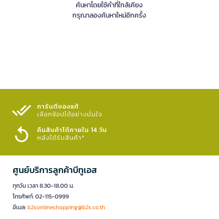
ค้นหาโดยใช้คำที่ใกล้เคียง
กรุณาลองค้นหาใหม่อีกครั้ง
การันตีของแท้
เลือกช้อปได้อย่างมั่นใจ​
คืนสินค้าได้ภายใน 14 วัน
หลังได้รับสินค้า*
ศูนย์บริการลูกค้าบีทูเอส
ทุกวัน เวลา 8.30-18.00 น.
โทรศัพท์: 02-115-0999
อีเมล:
b2sonlineshopping@b2s.co.th