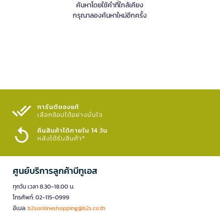
ค้นหาโดยใช้คำที่ใกล้เคียง
กรุณาลองค้นหาใหม่อีกครั้ง
การันตีของแท้
เลือกช้อปได้อย่างมั่นใจ​
คืนสินค้าได้ภายใน 14 วัน
หลังได้รับสินค้า*
ศูนย์บริการลูกค้าบีทูเอส
ทุกวัน เวลา 8.30-18.00 น.
โทรศัพท์: 02-115-0999
อีเมล:
b2sonlineshopping@b2s.co.th