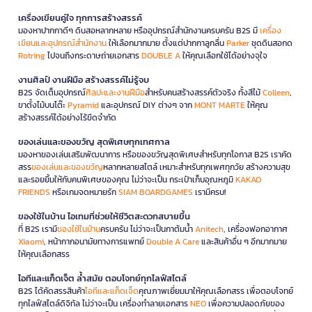
เครื่องเขียนคู่ใจ ทุกการสร้างสรรค์
มองหาปากกาดีๆ ดินสอหลากหลาย หรืออุปกรณ์สำนักงานครบครัน B2S มี
เครื่อง
เขียนและอุปกรณ์สำนักงาน
ให้เลือกมากมาย ตั้งแต่ปากกาลูกลื่น
Parker
ชุดดินสอกด
Rotring
ไปจนถึงกระดาษถ่ายเอกสาร
DOUBLE A
ให้คุณเลือกใช้ได้อย่างจุใจ
งานศิลป์ งานฝีมือ สร้างสรรค์ไม่รู้จบ
B2S จัดเต็มอุปกรณ์
ศิลปะและงานฝีมือ
สำหรับคนสร้างสรรค์ตัวจริง ทั้งสีไม้
Colleen
,
ขาตั้งไม้บนโต๊ะ
Pyramid
และอุปกรณ์ DIY ต่างๆ จาก
MONT MARTE
ให้คุณ
สร้างสรรค์ได้อย่างไร้ขีดจำกัด
ของเล่นและของขวัญ สุดพิเศษทุกเทศกาล
มองหาของเล่นเสริมพัฒนาการ หรือของขวัญสุดพิเศษสำหรับทุกโอกาส B2S เราคัด
สรร
ของเล่นและของขวัญ
หลากหลายสไตล์ เหมาะสำหรับทุกเพศทุกวัย สร้างความสุข
และรอยยิ้มให้กับคนพิเศษของคุณ ไม่ว่าจะเป็น กระเป๋าเก็บอุณหภูมิ
KAKAO
FRIENDS
หรือเกมจดหมายรัก
SIAM BOARDGAMES
เรามีครบ!
ของใช้ในบ้าน ไอเทมที่ช่วยให้ชีวิตสะดวกสบายขึ้น
ที่ B2S เรามี
ของใช้ในบ้าน
ครบครัน ไม่ว่าจะเป็นกาต้มน้ำ
Anitech
, เครื่องฟอกอากาศ
Xiaomi
, หน้ากากอนามัยทางการแพทย์
Double A Care
และสินค้าอื่น ๆ อีกมากมาย
ให้คุณเลือกสรร
ไอทีและแก็ดเจ็ต ล้ำสมัย ตอบโจทย์ทุกไลฟ์สไตล์
B2S ได้คัดสรรสินค้า
ไอทีและแก็ดเจ็ต
คุณภาพเยี่ยมมาให้คุณเลือกสรร เพื่อตอบโจทย์
ทุกไลฟ์สไตล์ดิจิทัล ไม่ว่าจะเป็น เครื่องทำลายเอกสาร
NEO
เพื่อความปลอดภัยของ