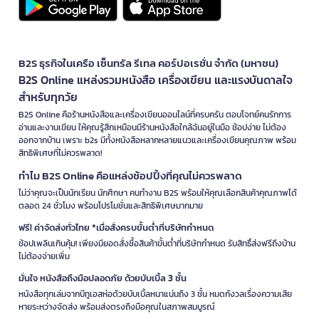
B2S ธุรกิจในเครือ เซ็นทรัล รีเทล คอร์ปอเรชั่น จำกัด (มหาชน)
B2S Online แหล่งรวมหนังสือ เครื่องเขียน และแรงบันดาลใจ
สำหรับทุกวัย
B2S Online คือร้านหนังสือและเครื่องเขียนออนไลน์ที่ครบครัน ตอบโจทย์คนรักการ
อ่านและงานเขียน ให้คุณรู้สึกเหมือนมีร้านหนังสือใกล้ฉันอยู่ในมือ ช้อปง่าย ไม่ต้อง
ออกจากบ้าน เพราะ b2s มีทั้งหนังสือหลากหลายแนวและเครื่องเขียนคุณภาพ พร้อม
สิทธิพิเศษที่ไม่ควรพลาด!
ทำไม B2S Online คือแหล่งช้อปปิ้งที่คุณไม่ควรพลาด
ไม่ว่าคุณจะเป็นนักเรียน นักศึกษา คนทำงาน B2S พร้อมให้คุณเลือกสินค้าคุณภาพได้
ตลอด 24 ชั่วโมง พร้อมโปรโมชั่นและสิทธิพิเศษมากมาย
ฟรี! ค่าจัดส่งทั่วไทย *เมื่อสั่งครบขั้นต่ำที่บริษัทกำหนด
ช้อปเพลินเกินคุ้ม! เพียงมียอดสั่งซื้อสินค้าขั้นต่ำที่บริษัทกำหนด รับสิทธิ์ส่งฟรีถึงบ้าน
ไม่ต้องจ่ายเพิ่ม
มั่นใจ หนังสือถึงมือปลอดภัย ด้วยบับเบิ้ล 3 ชั้น
หนังสือทุกเล่มจากบีทูเอสห่อด้วยบับเบิ้ลหนาแน่นถึง 3 ชั้น หมดกังวลเรื่องความเสีย
หายระหว่างจัดส่ง พร้อมส่งตรงถึงมือคุณในสภาพสมบูรณ์