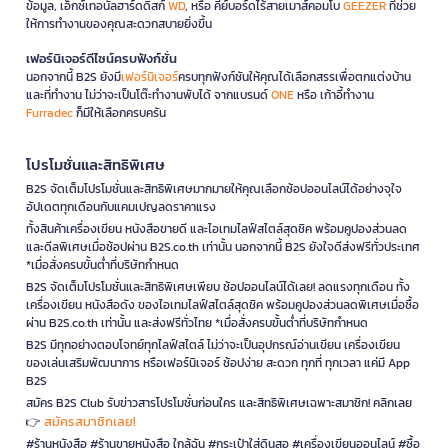
ข้อมูล, เอ็กซ์เทอนัลฮาร์ดดิสก์
WD
, หรือ คีย์บอร์ดไร้สายเมาส์คอมโบ
GEEZER
ที่ช่วย
ให้การทำงานของคุณสะดวกสบายยิ่งขึ้น
เฟอร์นิเจอร์ดีไซน์ครบฟังก์ชั่น
นอกจากนี้ B2S ยังมี
เฟอร์นิเจอร์
ครบทุกฟังก์ชันให้คุณได้เลือกสรรเพื่อตกแต่งบ้าน
และที่ทำงาน ไม่ว่าจะเป็นโต๊ะทำงานพับได้ จากแบรนด์
ONE
หรือ เก้าอี้ทำงาน
Furradec
ก็มีให้เลือกครบครัน
โปรโมชั่นและสิทธิพิเศษ
B2S จัดเต็มโปรโมชั่นและสิทธิพิเศษมากมายให้คุณเลือกช้อปออนไลน์ได้อย่างจุใจ
อัปเดตทุกเดือนกับแคมเปญลดราคาแรง
ทั้งสินค้าเครื่องเขียน หนังสือขายดี และไอเทมไลฟ์สไตล์สุดชิค พร้อมคูปองส่วนลด
และดีลพิเศษเมื่อช้อปผ่าน B2S.co.th เท่านั้น นอกจากนี้ B2S ยังใจดีส่งฟรีทั่วประเทศ
*เมื่อสั่งครบขั้นต่ำที่บริษัทกำหนด
B2S จัดเต็มโปรโมชั่นและสิทธิพิเศษเพียบ ช้อปออนไลน์ได้เลย! ลดแรงทุกเดือน ทั้ง
เครื่องเขียน หนังสือดัง ของไอเทมไลฟ์สไตล์สุดชิค พร้อมคูปองส่วนลดพิเศษเมื่อซื้อ
ผ่าน B2S.co.th เท่านั้น และส่งฟรีทั่วไทย *เมื่อสั่งครบขั้นต่ำที่บริษัทกำหนด
B2S มีทุกอย่างตอบโจทย์ทุกไลฟ์สไตล์ ไม่ว่าจะเป็นอุปกรณ์อ่านเขียน เครื่องเขียน
ของเล่นเสริมพัฒนาการ หรือเฟอร์นิเจอร์ ช้อปง่าย สะดวก ทุกที่ ทุกเวลา แค่มี App
B2S
สมัคร B2S Club รับข่าวสารโปรโมชั่นก่อนใคร และสิทธิพิเศษเฉพาะสมาชิก! คลิกเลย
สมัครสมาชิกเลย!
👉
#ร้านหนังสือ #ร้านขายหนังสือ ใกล้ฉัน #กระเป๋าใส่ดินสอ #เครื่องเขียนออนไลน์ #ซื้อ