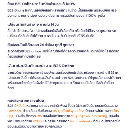
ช้อป B2S Online การันตีสินค้าของแท้ 100%
B2S Online ให้คุณเลือกซื้อสินค้าหลากหลาย ไม่ว่าจะเป็นหนังสือ เครื่องเขียน หรือ
อื่นๆ อีกมากมายได้อย่างมั่นใจ ด้วยการการันตีสินค้าของแท้ 100% ทุกชิ้น
เปลี่ยน/คืนสินค้าง่าย ภายใน 14 วัน
ซื้อไปแล้วไม่ตรงใจ? ไม่ว่าจะเป็นหนังสือที่เลือกผิด หรือสินค้ามีปัญหา คุณสามารถ
เปลี่ยนหรือคืนสินค้าได้ง่าย ๆ ภายใน 14 วันนับจากวันที่ได้รับสินค้า
ช้อปออนไลน์ได้ตลอด 24 ชั่วโมง ทุกที่ ทุกเวลา
สะดวกสุดๆ! B2S online เปิดให้คุณช้อปได้ตลอดวันตลอดคืน อยากได้อะไร แค่คลิก
ก็รอรับสินค้าที่บ้านได้เลย!
เลือกช้อปสินค้าแนะนำจาก B2S Online
สำหรับใครที่กำลังมองหา ร้านอุปกรณ์เครื่องเขียนใกล้ฉัน หรืออยากแวะร้าน B2S แต่
ไม่สะดวก วันนี้เราได้รวบรวมสินค้าแนะนำจาก B2S Online มาให้คุณเลือกสรรได้ง่ายๆ
พร้อมตอบโจทย์ทุกไลฟ์สไตล์ ไม่ว่าคุณจะมองหา ร้านขายหนังสือ หรือสินค้าอื่นๆ
ก็ตาม
หนังสือหลากหลายสไตล์
B2S มี
หนังสือ
หลากหลายแนวจากสำนักพิมพ์ชั้นนำ ไม่ว่าจะเป็นนิยายยอดนิยมอย่าง
Lavender
, ตำราเรียนเข้มข้นของ
ดร. ศุภวัฒน์ พุกเจริญ
, นิตยสารอัปเดตจาก
เพ็ญ
บุญ
, หนังสือเด็กจาก
MIS
หนังสือจิตวิทยาจาก
Mugunghwa Publishing
, หนังสือ
พัฒนาตนเองจาก
KOOB
และวรรณกรรมจาก
Nanmeebooks
ทั้งหมดนี้สามารถซื้อ
ออนไลน์ได้อย่างง่ายดายเพียงคลิกเดียว