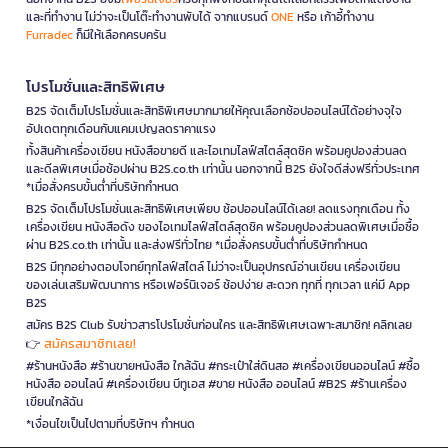
และที่ทำงาน ไม่ว่าจะเป็นโต๊ะทำงานพับได้ จากแบรนด์
ONE
หรือ เก้าอี้ทำงาน
Furradec
ก็มีให้เลือกครบครัน
โปรโมชั่นและสิทธิพิเศษ
B2S จัดเต็มโปรโมชั่นและสิทธิพิเศษมากมายให้คุณเลือกช้อปออนไลน์ได้อย่างจุใจ
อัปเดตทุกเดือนกับแคมเปญลดราคาแรง
ทั้งสินค้าเครื่องเขียน หนังสือขายดี และไอเทมไลฟ์สไตล์สุดชิค พร้อมคูปองส่วนลด
และดีลพิเศษเมื่อช้อปผ่าน B2S.co.th เท่านั้น นอกจากนี้ B2S ยังใจดีส่งฟรีทั่วประเทศ
*เมื่อสั่งครบขั้นต่ำที่บริษัทกำหนด
B2S จัดเต็มโปรโมชั่นและสิทธิพิเศษเพียบ ช้อปออนไลน์ได้เลย! ลดแรงทุกเดือน ทั้ง
เครื่องเขียน หนังสือดัง ของไอเทมไลฟ์สไตล์สุดชิค พร้อมคูปองส่วนลดพิเศษเมื่อซื้อ
ผ่าน B2S.co.th เท่านั้น และส่งฟรีทั่วไทย *เมื่อสั่งครบขั้นต่ำที่บริษัทกำหนด
B2S มีทุกอย่างตอบโจทย์ทุกไลฟ์สไตล์ ไม่ว่าจะเป็นอุปกรณ์อ่านเขียน เครื่องเขียน
ของเล่นเสริมพัฒนาการ หรือเฟอร์นิเจอร์ ช้อปง่าย สะดวก ทุกที่ ทุกเวลา แค่มี App
B2S
สมัคร B2S Club รับข่าวสารโปรโมชั่นก่อนใคร และสิทธิพิเศษเฉพาะสมาชิก! คลิกเลย
สมัครสมาชิกเลย!
👉
#ร้านหนังสือ #ร้านขายหนังสือ ใกล้ฉัน #กระเป๋าใส่ดินสอ #เครื่องเขียนออนไลน์ #ซื้อ
หนังสือ ออนไลน์ #เครื่องเขียน บีทูเอส #ขาย หนังสือ ออนไลน์ #B2S #ร้านเครื่อง
เขียนใกล้ฉัน
*เงื่อนไขเป็นไปตามที่บริษัทฯ กำหนด