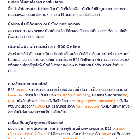
เปลี่ยน/คืนสินค้าง่าย ภายใน 14 วัน
ซื้อไปแล้วไม่ตรงใจ? ไม่ว่าจะเป็นหนังสือที่เลือกผิด หรือสินค้ามีปัญหา คุณสามารถ
เปลี่ยนหรือคืนสินค้าได้ง่าย ๆ ภายใน 14 วันนับจากวันที่ได้รับสินค้า
ช้อปออนไลน์ได้ตลอด 24 ชั่วโมง ทุกที่ ทุกเวลา
สะดวกสุดๆ! B2S online เปิดให้คุณช้อปได้ตลอดวันตลอดคืน อยากได้อะไร แค่คลิก
ก็รอรับสินค้าที่บ้านได้เลย!
เลือกช้อปสินค้าแนะนำจาก B2S Online
สำหรับใครที่กำลังมองหา ร้านอุปกรณ์เครื่องเขียนใกล้ฉัน หรืออยากแวะร้าน B2S แต่
ไม่สะดวก วันนี้เราได้รวบรวมสินค้าแนะนำจาก B2S Online มาให้คุณเลือกสรรได้ง่ายๆ
พร้อมตอบโจทย์ทุกไลฟ์สไตล์ ไม่ว่าคุณจะมองหา ร้านขายหนังสือ หรือสินค้าอื่นๆ
ก็ตาม
หนังสือหลากหลายสไตล์
B2S มี
หนังสือ
หลากหลายแนวจากสำนักพิมพ์ชั้นนำ ไม่ว่าจะเป็นนิยายยอดนิยมอย่าง
Lavender
, ตำราเรียนเข้มข้นของ
ดร. ศุภวัฒน์ พุกเจริญ
, นิตยสารอัปเดตจาก
เพ็ญ
บุญ
, หนังสือเด็กจาก
MIS
หนังสือจิตวิทยาจาก
Mugunghwa Publishing
, หนังสือ
พัฒนาตนเองจาก
KOOB
และวรรณกรรมจาก
Nanmeebooks
ทั้งหมดนี้สามารถซื้อ
ออนไลน์ได้อย่างง่ายดายเพียงคลิกเดียว
เครื่องเขียนคู่ใจ ทุกการสร้างสรรค์
มองหาปากกาดีๆ ดินสอหลากหลาย หรืออุปกรณ์สำนักงานครบครัน B2S มี
เครื่อง
เขียนและอุปกรณ์สำนักงาน
ให้เลือกมากมาย ตั้งแต่ปากกาลูกลื่น
Parker
ชุดดินสอกด