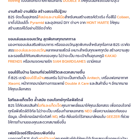
Rotring
ไปจนถึงกระดาษถ่ายเอกสาร
DOUBLE A
ให้คุณเลือกใช้ได้อย่างจุใจ
งานศิลป์ งานฝีมือ สร้างสรรค์ไม่รู้จบ
B2S จัดเต็มอุปกรณ์
ศิลปะและงานฝีมือ
สำหรับคนสร้างสรรค์ตัวจริง ทั้งสีไม้
Colleen
,
ขาตั้งไม้บนโต๊ะ
Pyramid
และอุปกรณ์ DIY ต่างๆ จาก
MONT MARTE
ให้คุณ
สร้างสรรค์ได้อย่างไร้ขีดจำกัด
ของเล่นและของขวัญ สุดพิเศษทุกเทศกาล
มองหาของเล่นเสริมพัฒนาการ หรือของขวัญสุดพิเศษสำหรับทุกโอกาส B2S เราคัด
สรร
ของเล่นและของขวัญ
หลากหลายสไตล์ เหมาะสำหรับทุกเพศทุกวัย สร้างความสุข
และรอยยิ้มให้กับคนพิเศษของคุณ ไม่ว่าจะเป็น กระเป๋าเก็บอุณหภูมิ
KAKAO
FRIENDS
หรือเกมจดหมายรัก
SIAM BOARDGAMES
เรามีครบ!
ของใช้ในบ้าน ไอเทมที่ช่วยให้ชีวิตสะดวกสบายขึ้น
ที่ B2S เรามี
ของใช้ในบ้าน
ครบครัน ไม่ว่าจะเป็นกาต้มน้ำ
Anitech
, เครื่องฟอกอากาศ
Xiaomi
, หน้ากากอนามัยทางการแพทย์
Double A Care
และสินค้าอื่น ๆ อีกมากมาย
ให้คุณเลือกสรร
ไอทีและแก็ดเจ็ต ล้ำสมัย ตอบโจทย์ทุกไลฟ์สไตล์
B2S ได้คัดสรรสินค้า
ไอทีและแก็ดเจ็ต
คุณภาพเยี่ยมมาให้คุณเลือกสรร เพื่อตอบโจทย์
ทุกไลฟ์สไตล์ดิจิทัล ไม่ว่าจะเป็น เครื่องทำลายเอกสาร
NEO
เพื่อความปลอดภัยของ
ข้อมูล, เอ็กซ์เทอนัลฮาร์ดดิสก์
WD
, หรือ คีย์บอร์ดไร้สายเมาส์คอมโบ
GEEZER
ที่ช่วย
ให้การทำงานของคุณสะดวกสบายยิ่งขึ้น
เฟอร์นิเจอร์ดีไซน์ครบฟังก์ชั่น
นอกจากนี้ B2S ยังมี
เฟอร์นิเจอร์
ครบทุกฟังก์ชันให้คุณได้เลือกสรรเพื่อตกแต่งบ้าน