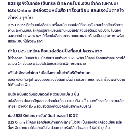
B2S ธุรกิจในเครือ เซ็นทรัล รีเทล คอร์ปอเรชั่น จำกัด (มหาชน)
B2S Online แหล่งรวมหนังสือ เครื่องเขียน และแรงบันดาลใจ
สำหรับทุกวัย
B2S Online คือร้านหนังสือและเครื่องเขียนออนไลน์ที่ครบครัน ตอบโจทย์คนรักการ
อ่านและงานเขียน ให้คุณรู้สึกเหมือนมีร้านหนังสือใกล้ฉันอยู่ในมือ ช้อปง่าย ไม่ต้อง
ออกจากบ้าน เพราะ b2s มีทั้งหนังสือหลากหลายแนวและเครื่องเขียนคุณภาพ พร้อม
สิทธิพิเศษที่ไม่ควรพลาด!
ทำไม B2S Online คือแหล่งช้อปปิ้งที่คุณไม่ควรพลาด
ไม่ว่าคุณจะเป็นนักเรียน นักศึกษา คนทำงาน B2S พร้อมให้คุณเลือกสินค้าคุณภาพได้
ตลอด 24 ชั่วโมง พร้อมโปรโมชั่นและสิทธิพิเศษมากมาย
ฟรี! ค่าจัดส่งทั่วไทย *เมื่อสั่งครบขั้นต่ำที่บริษัทกำหนด
ช้อปเพลินเกินคุ้ม! เพียงมียอดสั่งซื้อสินค้าขั้นต่ำที่บริษัทกำหนด รับสิทธิ์ส่งฟรีถึงบ้าน
ไม่ต้องจ่ายเพิ่ม
มั่นใจ หนังสือถึงมือปลอดภัย ด้วยบับเบิ้ล 3 ชั้น
หนังสือทุกเล่มจากบีทูเอสห่อด้วยบับเบิ้ลหนาแน่นถึง 3 ชั้น หมดกังวลเรื่องความเสีย
หายระหว่างจัดส่ง พร้อมส่งตรงถึงมือคุณในสภาพสมบูรณ์
ช้อป B2S Online การันตีสินค้าของแท้ 100%
B2S Online ให้คุณเลือกซื้อสินค้าหลากหลาย ไม่ว่าจะเป็นหนังสือ เครื่องเขียน หรือ
อื่นๆ อีกมากมายได้อย่างมั่นใจ ด้วยการการันตีสินค้าของแท้ 100% ทุกชิ้น