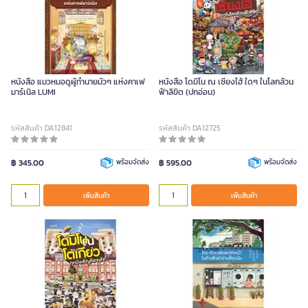
หนังสือ แมวหมอดูผู้ทำนายมั่วๆ แห่งคาเฟ
หนังสือ โดมิโน ณ เซี่ยงไฮ้ ใดๆ ในโลกล้วน
มาร์เนิล LUMI
ฟ้าลิขิต (ปกอ่อน)
รหัสสินค้า DA12841
รหัสสินค้า DA12725
฿ 345.00
พร้อมจัดส่ง
฿ 595.00
พร้อมจัดส่ง
เพิ่มสินค้า
เพิ่มสินค้า