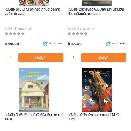
หนังสือ โดมิโน ณ โตเกียว ทุกบังเอิญคือ
หนังสือ ไดอารีของคนแปลกหน้าในร้านซัก
จงใจ (ปกอ่อน)
ผ้าย่านย็อนนัม (ปกอ่อน)
รหัสสินค้า DA12724
รหัสสินค้า DA12287
฿ 495.00
พร้อมจัดส่ง
฿ 395.00
พร้อมจัดส่ง
เพิ่มสินค้า
เพิ่มสินค้า
หนังสือ ปั้นดินกันไหมในวันที่ใจเจ็บปวด (ปก
หนังสือ บริษัท จัดหาความตาย ไม่จำกัด
อ่อน)
LUMI