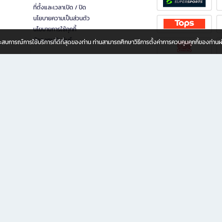
ที่ตั้งและเวลาเปิด / ปิด
นโยบายความเป็นส่วนตัว
นโยบายการใช้คุกกี้
นักลงทุนสัมพันธ์
อประสบการณ์การใช้บริการที่ดีที่สุดของท่าน ท่านสามารถศึกษาวิธีการตั้งค่าการควบคุมคุกกี้ของท่าน
ทุกวัย
ขียน ให้คุณรู้สึกเหมือนมีร้านหนังสือใกล้ฉันอยู่ในมือ ช้อปง่าย ไม่ต้องออกจากบ้าน เพราะ b2
 ชั่วโมง พร้อมโปรโมชั่นและสิทธิพิเศษมากมาย