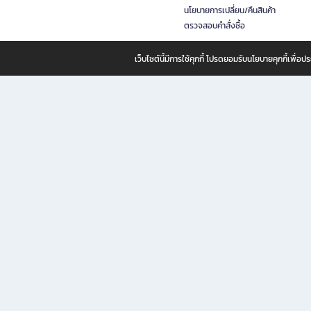
นโยบายการเปลี่ยน/คืนสินค้า
ตรวจสอบคำสั่งซื้อ
เว็บไซต์นี้มีการใช้คุกกี้ โปรดยอมรับนโยบายคุกกี้เพื่
B2S ธุรกิจในเครือ เซ็นทรัล รีเทล คอร์ปอเรชั่น จำกัด (มหาชน)
B2S Online แหล่งรวมหนังสือ เครื่องเขียน และแรงบันดาลใจสำหรับ
B2S Online คือร้านหนังสือและเครื่องเขียนออนไลน์ที่ครบครัน ตอบโจทย์คนรักการอ่านและงานเ
ทำไม B2S Online คือแหล่งช้อปปิ้งที่คุณไม่ควรพลาด
ไม่ว่าคุณจะเป็นนักเรียน นักศึกษา คนทำงาน B2S พร้อมให้คุณเลือกสินค้าคุณภาพได้ตลอด 24