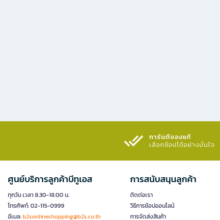
การันตีของแท้
เลือกช้อปได้อย่างมั่นใจ​
ศูนย์บริการลูกค้าบีทูเอส
การสนับสนุนลูกค้า
ทุกวัน เวลา 8.30-18.00 น.
ติดต่อเรา
โทรศัพท์: 02-115-0999
วิธีการช้อปออนไลน์
อีเมล:
b2sonlineshopping@b2s.co.th
การจัดส่งสินค้า