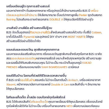
เครื่องเขียนคู่ใจ ทุกการสร้างสรรค์
มองหาปากกาดีๆ ดินสอหลากหลาย หรืออุปกรณ์สำนักงานครบครัน B2S มี
เครื่อง
เขียนและอุปกรณ์สำนักงาน
ให้เลือกมากมาย ตั้งแต่ปากกาลูกลื่น
Parker
ชุดดินสอกด
Rotring
ไปจนถึงกระดาษถ่ายเอกสาร
DOUBLE A
ให้คุณเลือกใช้ได้อย่างจุใจ
งานศิลป์ งานฝีมือ สร้างสรรค์ไม่รู้จบ
B2S จัดเต็มอุปกรณ์
ศิลปะและงานฝีมือ
สำหรับคนสร้างสรรค์ตัวจริง ทั้งสีไม้
Colleen
,
ขาตั้งไม้บนโต๊ะ
Pyramid
และอุปกรณ์ DIY ต่างๆ จาก
MONT MARTE
ให้คุณ
สร้างสรรค์ได้อย่างไร้ขีดจำกัด
ของเล่นและของขวัญ สุดพิเศษทุกเทศกาล
มองหาของเล่นเสริมพัฒนาการ หรือของขวัญสุดพิเศษสำหรับทุกโอกาส B2S เราคัด
สรร
ของเล่นและของขวัญ
หลากหลายสไตล์ เหมาะสำหรับทุกเพศทุกวัย สร้างความสุข
และรอยยิ้มให้กับคนพิเศษของคุณ ไม่ว่าจะเป็น กระเป๋าเก็บอุณหภูมิ
KAKAO
FRIENDS
หรือเกมจดหมายรัก
SIAM BOARDGAMES
เรามีครบ!
ของใช้ในบ้าน ไอเทมที่ช่วยให้ชีวิตสะดวกสบายขึ้น
ที่ B2S เรามี
ของใช้ในบ้าน
ครบครัน ไม่ว่าจะเป็นกาต้มน้ำ
Anitech
, เครื่องฟอกอากาศ
Xiaomi
, หน้ากากอนามัยทางการแพทย์
Double A Care
และสินค้าอื่น ๆ อีกมากมาย
ให้คุณเลือกสรร
ไอทีและแก็ดเจ็ต ล้ำสมัย ตอบโจทย์ทุกไลฟ์สไตล์
B2S ได้คัดสรรสินค้า
ไอทีและแก็ดเจ็ต
คุณภาพเยี่ยมมาให้คุณเลือกสรร เพื่อตอบโจทย์
ทุกไลฟ์สไตล์ดิจิทัล ไม่ว่าจะเป็น เครื่องทำลายเอกสาร
NEO
เพื่อความปลอดภัยของ