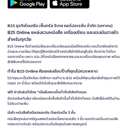
B2S ธุรกิจในเครือ เซ็นทรัล รีเทล คอร์ปอเรชั่น จำกัด (มหาชน)
B2S Online แหล่งรวมหนังสือ เครื่องเขียน และแรงบันดาลใจ
สำหรับทุกวัย
B2S Online คือร้านหนังสือและเครื่องเขียนออนไลน์ที่ครบครัน ตอบโจทย์คนรักการ
อ่านและงานเขียน ให้คุณรู้สึกเหมือนมีร้านหนังสือใกล้ฉันอยู่ในมือ ช้อปง่าย ไม่ต้อง
ออกจากบ้าน เพราะ b2s มีทั้งหนังสือหลากหลายแนวและเครื่องเขียนคุณภาพ พร้อม
สิทธิพิเศษที่ไม่ควรพลาด!
ทำไม B2S Online คือแหล่งช้อปปิ้งที่คุณไม่ควรพลาด
ไม่ว่าคุณจะเป็นนักเรียน นักศึกษา คนทำงาน B2S พร้อมให้คุณเลือกสินค้าคุณภาพได้
ตลอด 24 ชั่วโมง พร้อมโปรโมชั่นและสิทธิพิเศษมากมาย
ฟรี! ค่าจัดส่งทั่วไทย *เมื่อสั่งครบขั้นต่ำที่บริษัทกำหนด
ช้อปเพลินเกินคุ้ม! เพียงมียอดสั่งซื้อสินค้าขั้นต่ำที่บริษัทกำหนด รับสิทธิ์ส่งฟรีถึงบ้าน
ไม่ต้องจ่ายเพิ่ม
มั่นใจ หนังสือถึงมือปลอดภัย ด้วยบับเบิ้ล 3 ชั้น
หนังสือทุกเล่มจากบีทูเอสห่อด้วยบับเบิ้ลหนาแน่นถึง 3 ชั้น หมดกังวลเรื่องความเสีย
หายระหว่างจัดส่ง พร้อมส่งตรงถึงมือคุณในสภาพสมบูรณ์