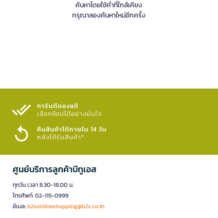
ค้นหาโดยใช้คำที่ใกล้เคียง
กรุณาลองค้นหาใหม่อีกครั้ง
การันตีของแท้
เลือกช้อปได้อย่างมั่นใจ​
คืนสินค้าได้ภายใน 14 วัน
หลังได้รับสินค้า*
ศูนย์บริการลูกค้าบีทูเอส
ทุกวัน เวลา 8.30-18.00 น.
โทรศัพท์: 02-115-0999
อีเมล:
b2sonlineshopping@b2s.co.th