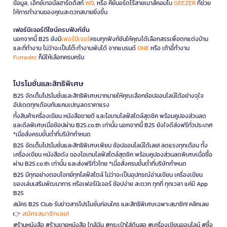
ข้อมูล, เอ็กซ์เทอนัลฮาร์ดดิสก์
WD
, หรือ คีย์บอร์ดไร้สายเมาส์คอมโบ
GEEZER
ที่ช่วย
ให้การทำงานของคุณสะดวกสบายยิ่งขึ้น
เฟอร์นิเจอร์ดีไซน์ครบฟังก์ชั่น
นอกจากนี้ B2S ยังมี
เฟอร์นิเจอร์
ครบทุกฟังก์ชันให้คุณได้เลือกสรรเพื่อตกแต่งบ้าน
และที่ทำงาน ไม่ว่าจะเป็นโต๊ะทำงานพับได้ จากแบรนด์
ONE
หรือ เก้าอี้ทำงาน
Furradec
ก็มีให้เลือกครบครัน
โปรโมชั่นและสิทธิพิเศษ
B2S จัดเต็มโปรโมชั่นและสิทธิพิเศษมากมายให้คุณเลือกช้อปออนไลน์ได้อย่างจุใจ
อัปเดตทุกเดือนกับแคมเปญลดราคาแรง
ทั้งสินค้าเครื่องเขียน หนังสือขายดี และไอเทมไลฟ์สไตล์สุดชิค พร้อมคูปองส่วนลด
และดีลพิเศษเมื่อช้อปผ่าน B2S.co.th เท่านั้น นอกจากนี้ B2S ยังใจดีส่งฟรีทั่วประเทศ
*เมื่อสั่งครบขั้นต่ำที่บริษัทกำหนด
B2S จัดเต็มโปรโมชั่นและสิทธิพิเศษเพียบ ช้อปออนไลน์ได้เลย! ลดแรงทุกเดือน ทั้ง
เครื่องเขียน หนังสือดัง ของไอเทมไลฟ์สไตล์สุดชิค พร้อมคูปองส่วนลดพิเศษเมื่อซื้อ
ผ่าน B2S.co.th เท่านั้น และส่งฟรีทั่วไทย *เมื่อสั่งครบขั้นต่ำที่บริษัทกำหนด
B2S มีทุกอย่างตอบโจทย์ทุกไลฟ์สไตล์ ไม่ว่าจะเป็นอุปกรณ์อ่านเขียน เครื่องเขียน
ของเล่นเสริมพัฒนาการ หรือเฟอร์นิเจอร์ ช้อปง่าย สะดวก ทุกที่ ทุกเวลา แค่มี App
B2S
สมัคร B2S Club รับข่าวสารโปรโมชั่นก่อนใคร และสิทธิพิเศษเฉพาะสมาชิก! คลิกเลย
สมัครสมาชิกเลย!
👉
#ร้านหนังสือ #ร้านขายหนังสือ ใกล้ฉัน #กระเป๋าใส่ดินสอ #เครื่องเขียนออนไลน์ #ซื้อ