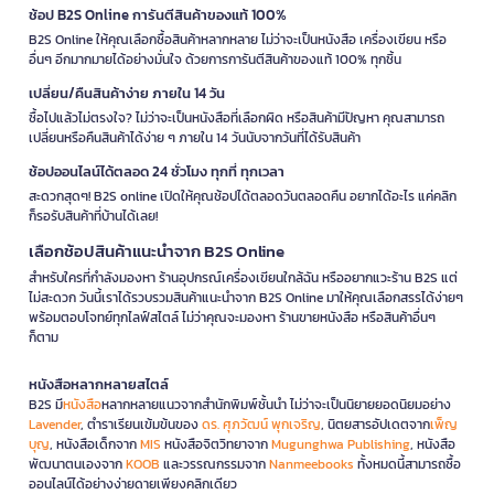
ช้อป B2S Online การันตีสินค้าของแท้ 100%
B2S Online ให้คุณเลือกซื้อสินค้าหลากหลาย ไม่ว่าจะเป็นหนังสือ เครื่องเขียน หรือ
อื่นๆ อีกมากมายได้อย่างมั่นใจ ด้วยการการันตีสินค้าของแท้ 100% ทุกชิ้น
เปลี่ยน/คืนสินค้าง่าย ภายใน 14 วัน
ซื้อไปแล้วไม่ตรงใจ? ไม่ว่าจะเป็นหนังสือที่เลือกผิด หรือสินค้ามีปัญหา คุณสามารถ
เปลี่ยนหรือคืนสินค้าได้ง่าย ๆ ภายใน 14 วันนับจากวันที่ได้รับสินค้า
ช้อปออนไลน์ได้ตลอด 24 ชั่วโมง ทุกที่ ทุกเวลา
สะดวกสุดๆ! B2S online เปิดให้คุณช้อปได้ตลอดวันตลอดคืน อยากได้อะไร แค่คลิก
ก็รอรับสินค้าที่บ้านได้เลย!
เลือกช้อปสินค้าแนะนำจาก B2S Online
สำหรับใครที่กำลังมองหา ร้านอุปกรณ์เครื่องเขียนใกล้ฉัน หรืออยากแวะร้าน B2S แต่
ไม่สะดวก วันนี้เราได้รวบรวมสินค้าแนะนำจาก B2S Online มาให้คุณเลือกสรรได้ง่ายๆ
พร้อมตอบโจทย์ทุกไลฟ์สไตล์ ไม่ว่าคุณจะมองหา ร้านขายหนังสือ หรือสินค้าอื่นๆ
ก็ตาม
หนังสือหลากหลายสไตล์
B2S มี
หนังสือ
หลากหลายแนวจากสำนักพิมพ์ชั้นนำ ไม่ว่าจะเป็นนิยายยอดนิยมอย่าง
Lavender
, ตำราเรียนเข้มข้นของ
ดร. ศุภวัฒน์ พุกเจริญ
, นิตยสารอัปเดตจาก
เพ็ญ
บุญ
, หนังสือเด็กจาก
MIS
หนังสือจิตวิทยาจาก
Mugunghwa Publishing
, หนังสือ
พัฒนาตนเองจาก
KOOB
และวรรณกรรมจาก
Nanmeebooks
ทั้งหมดนี้สามารถซื้อ
ออนไลน์ได้อย่างง่ายดายเพียงคลิกเดียว