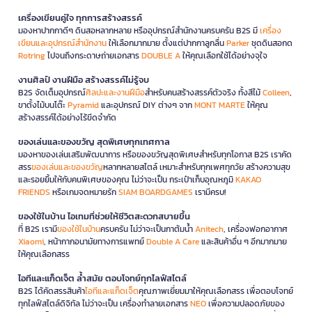
เครื่องเขียนคู่ใจ ทุกการสร้างสรรค์
มองหาปากกาดีๆ ดินสอหลากหลาย หรืออุปกรณ์สำนักงานครบครัน B2S มี
เครื่อง
เขียนและอุปกรณ์สำนักงาน
ให้เลือกมากมาย ตั้งแต่ปากกาลูกลื่น
Parker
ชุดดินสอกด
Rotring
ไปจนถึงกระดาษถ่ายเอกสาร
DOUBLE A
ให้คุณเลือกใช้ได้อย่างจุใจ
งานศิลป์ งานฝีมือ สร้างสรรค์ไม่รู้จบ
B2S จัดเต็มอุปกรณ์
ศิลปะและงานฝีมือ
สำหรับคนสร้างสรรค์ตัวจริง ทั้งสีไม้
Colleen
,
ขาตั้งไม้บนโต๊ะ
Pyramid
และอุปกรณ์ DIY ต่างๆ จาก
MONT MARTE
ให้คุณ
สร้างสรรค์ได้อย่างไร้ขีดจำกัด
ของเล่นและของขวัญ สุดพิเศษทุกเทศกาล
มองหาของเล่นเสริมพัฒนาการ หรือของขวัญสุดพิเศษสำหรับทุกโอกาส B2S เราคัด
สรร
ของเล่นและของขวัญ
หลากหลายสไตล์ เหมาะสำหรับทุกเพศทุกวัย สร้างความสุข
และรอยยิ้มให้กับคนพิเศษของคุณ ไม่ว่าจะเป็น กระเป๋าเก็บอุณหภูมิ
KAKAO
FRIENDS
หรือเกมจดหมายรัก
SIAM BOARDGAMES
เรามีครบ!
ของใช้ในบ้าน ไอเทมที่ช่วยให้ชีวิตสะดวกสบายขึ้น
ที่ B2S เรามี
ของใช้ในบ้าน
ครบครัน ไม่ว่าจะเป็นกาต้มน้ำ
Anitech
, เครื่องฟอกอากาศ
Xiaomi
, หน้ากากอนามัยทางการแพทย์
Double A Care
และสินค้าอื่น ๆ อีกมากมาย
ให้คุณเลือกสรร
ไอทีและแก็ดเจ็ต ล้ำสมัย ตอบโจทย์ทุกไลฟ์สไตล์
B2S ได้คัดสรรสินค้า
ไอทีและแก็ดเจ็ต
คุณภาพเยี่ยมมาให้คุณเลือกสรร เพื่อตอบโจทย์
ทุกไลฟ์สไตล์ดิจิทัล ไม่ว่าจะเป็น เครื่องทำลายเอกสาร
NEO
เพื่อความปลอดภัยของ