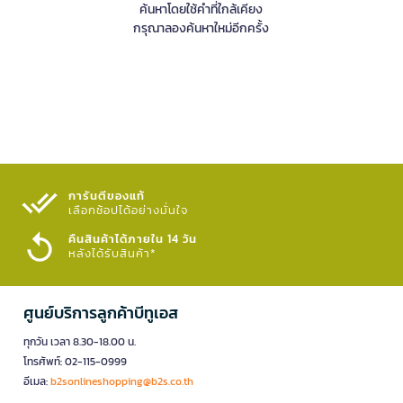
ค้นหาโดยใช้คำที่ใกล้เคียง
กรุณาลองค้นหาใหม่อีกครั้ง
การันตีของแท้
เลือกช้อปได้อย่างมั่นใจ​
คืนสินค้าได้ภายใน 14 วัน
หลังได้รับสินค้า*
ศูนย์บริการลูกค้าบีทูเอส
ทุกวัน เวลา 8.30-18.00 น.
โทรศัพท์: 02-115-0999
อีเมล:
b2sonlineshopping@b2s.co.th