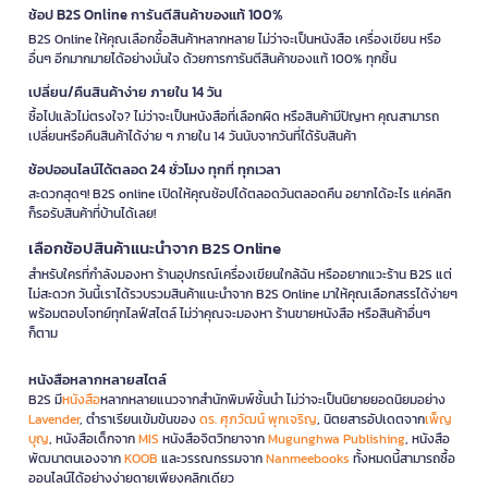
ช้อป B2S Online การันตีสินค้าของแท้ 100%
B2S Online ให้คุณเลือกซื้อสินค้าหลากหลาย ไม่ว่าจะเป็นหนังสือ เครื่องเขียน หรือ
อื่นๆ อีกมากมายได้อย่างมั่นใจ ด้วยการการันตีสินค้าของแท้ 100% ทุกชิ้น
เปลี่ยน/คืนสินค้าง่าย ภายใน 14 วัน
ซื้อไปแล้วไม่ตรงใจ? ไม่ว่าจะเป็นหนังสือที่เลือกผิด หรือสินค้ามีปัญหา คุณสามารถ
เปลี่ยนหรือคืนสินค้าได้ง่าย ๆ ภายใน 14 วันนับจากวันที่ได้รับสินค้า
ช้อปออนไลน์ได้ตลอด 24 ชั่วโมง ทุกที่ ทุกเวลา
สะดวกสุดๆ! B2S online เปิดให้คุณช้อปได้ตลอดวันตลอดคืน อยากได้อะไร แค่คลิก
ก็รอรับสินค้าที่บ้านได้เลย!
เลือกช้อปสินค้าแนะนำจาก B2S Online
สำหรับใครที่กำลังมองหา ร้านอุปกรณ์เครื่องเขียนใกล้ฉัน หรืออยากแวะร้าน B2S แต่
ไม่สะดวก วันนี้เราได้รวบรวมสินค้าแนะนำจาก B2S Online มาให้คุณเลือกสรรได้ง่ายๆ
พร้อมตอบโจทย์ทุกไลฟ์สไตล์ ไม่ว่าคุณจะมองหา ร้านขายหนังสือ หรือสินค้าอื่นๆ
ก็ตาม
หนังสือหลากหลายสไตล์
B2S มี
หนังสือ
หลากหลายแนวจากสำนักพิมพ์ชั้นนำ ไม่ว่าจะเป็นนิยายยอดนิยมอย่าง
Lavender
, ตำราเรียนเข้มข้นของ
ดร. ศุภวัฒน์ พุกเจริญ
, นิตยสารอัปเดตจาก
เพ็ญ
บุญ
, หนังสือเด็กจาก
MIS
หนังสือจิตวิทยาจาก
Mugunghwa Publishing
, หนังสือ
พัฒนาตนเองจาก
KOOB
และวรรณกรรมจาก
Nanmeebooks
ทั้งหมดนี้สามารถซื้อ
ออนไลน์ได้อย่างง่ายดายเพียงคลิกเดียว