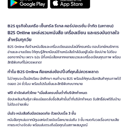
B2S ธุรกิจในเครือ เซ็นทรัล รีเทล คอร์ปอเรชั่น จำกัด (มหาชน)
B2S Online แหล่งรวมหนังสือ เครื่องเขียน และแรงบันดาลใจ
สำหรับทุกวัย
B2S Online คือร้านหนังสือและเครื่องเขียนออนไลน์ที่ครบครัน ตอบโจทย์คนรักการ
อ่านและงานเขียน ให้คุณรู้สึกเหมือนมีร้านหนังสือใกล้ฉันอยู่ในมือ ช้อปง่าย ไม่ต้อง
ออกจากบ้าน เพราะ b2s มีทั้งหนังสือหลากหลายแนวและเครื่องเขียนคุณภาพ พร้อม
สิทธิพิเศษที่ไม่ควรพลาด!
ทำไม B2S Online คือแหล่งช้อปปิ้งที่คุณไม่ควรพลาด
ไม่ว่าคุณจะเป็นนักเรียน นักศึกษา คนทำงาน B2S พร้อมให้คุณเลือกสินค้าคุณภาพได้
ตลอด 24 ชั่วโมง พร้อมโปรโมชั่นและสิทธิพิเศษมากมาย
ฟรี! ค่าจัดส่งทั่วไทย *เมื่อสั่งครบขั้นต่ำที่บริษัทกำหนด
ช้อปเพลินเกินคุ้ม! เพียงมียอดสั่งซื้อสินค้าขั้นต่ำที่บริษัทกำหนด รับสิทธิ์ส่งฟรีถึงบ้าน
ไม่ต้องจ่ายเพิ่ม
มั่นใจ หนังสือถึงมือปลอดภัย ด้วยบับเบิ้ล 3 ชั้น
หนังสือทุกเล่มจากบีทูเอสห่อด้วยบับเบิ้ลหนาแน่นถึง 3 ชั้น หมดกังวลเรื่องความเสีย
หายระหว่างจัดส่ง พร้อมส่งตรงถึงมือคุณในสภาพสมบูรณ์