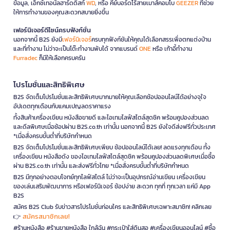
ข้อมูล, เอ็กซ์เทอนัลฮาร์ดดิสก์
WD
, หรือ คีย์บอร์ดไร้สายเมาส์คอมโบ
GEEZER
ที่ช่วย
ให้การทำงานของคุณสะดวกสบายยิ่งขึ้น
เฟอร์นิเจอร์ดีไซน์ครบฟังก์ชั่น
นอกจากนี้ B2S ยังมี
เฟอร์นิเจอร์
ครบทุกฟังก์ชันให้คุณได้เลือกสรรเพื่อตกแต่งบ้าน
และที่ทำงาน ไม่ว่าจะเป็นโต๊ะทำงานพับได้ จากแบรนด์
ONE
หรือ เก้าอี้ทำงาน
Furradec
ก็มีให้เลือกครบครัน
โปรโมชั่นและสิทธิพิเศษ
B2S จัดเต็มโปรโมชั่นและสิทธิพิเศษมากมายให้คุณเลือกช้อปออนไลน์ได้อย่างจุใจ
อัปเดตทุกเดือนกับแคมเปญลดราคาแรง
ทั้งสินค้าเครื่องเขียน หนังสือขายดี และไอเทมไลฟ์สไตล์สุดชิค พร้อมคูปองส่วนลด
และดีลพิเศษเมื่อช้อปผ่าน B2S.co.th เท่านั้น นอกจากนี้ B2S ยังใจดีส่งฟรีทั่วประเทศ
*เมื่อสั่งครบขั้นต่ำที่บริษัทกำหนด
B2S จัดเต็มโปรโมชั่นและสิทธิพิเศษเพียบ ช้อปออนไลน์ได้เลย! ลดแรงทุกเดือน ทั้ง
เครื่องเขียน หนังสือดัง ของไอเทมไลฟ์สไตล์สุดชิค พร้อมคูปองส่วนลดพิเศษเมื่อซื้อ
ผ่าน B2S.co.th เท่านั้น และส่งฟรีทั่วไทย *เมื่อสั่งครบขั้นต่ำที่บริษัทกำหนด
B2S มีทุกอย่างตอบโจทย์ทุกไลฟ์สไตล์ ไม่ว่าจะเป็นอุปกรณ์อ่านเขียน เครื่องเขียน
ของเล่นเสริมพัฒนาการ หรือเฟอร์นิเจอร์ ช้อปง่าย สะดวก ทุกที่ ทุกเวลา แค่มี App
B2S
สมัคร B2S Club รับข่าวสารโปรโมชั่นก่อนใคร และสิทธิพิเศษเฉพาะสมาชิก! คลิกเลย
สมัครสมาชิกเลย!
👉
#ร้านหนังสือ #ร้านขายหนังสือ ใกล้ฉัน #กระเป๋าใส่ดินสอ #เครื่องเขียนออนไลน์ #ซื้อ