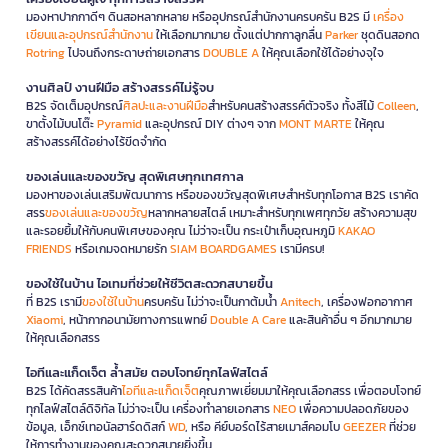
มองหาปากกาดีๆ ดินสอหลากหลาย หรืออุปกรณ์สำนักงานครบครัน B2S มี
เครื่อง
เขียนและอุปกรณ์สำนักงาน
ให้เลือกมากมาย ตั้งแต่ปากกาลูกลื่น
Parker
ชุดดินสอกด
Rotring
ไปจนถึงกระดาษถ่ายเอกสาร
DOUBLE A
ให้คุณเลือกใช้ได้อย่างจุใจ
งานศิลป์ งานฝีมือ สร้างสรรค์ไม่รู้จบ
B2S จัดเต็มอุปกรณ์
ศิลปะและงานฝีมือ
สำหรับคนสร้างสรรค์ตัวจริง ทั้งสีไม้
Colleen
,
ขาตั้งไม้บนโต๊ะ
Pyramid
และอุปกรณ์ DIY ต่างๆ จาก
MONT MARTE
ให้คุณ
สร้างสรรค์ได้อย่างไร้ขีดจำกัด
ของเล่นและของขวัญ สุดพิเศษทุกเทศกาล
มองหาของเล่นเสริมพัฒนาการ หรือของขวัญสุดพิเศษสำหรับทุกโอกาส B2S เราคัด
สรร
ของเล่นและของขวัญ
หลากหลายสไตล์ เหมาะสำหรับทุกเพศทุกวัย สร้างความสุข
และรอยยิ้มให้กับคนพิเศษของคุณ ไม่ว่าจะเป็น กระเป๋าเก็บอุณหภูมิ
KAKAO
FRIENDS
หรือเกมจดหมายรัก
SIAM BOARDGAMES
เรามีครบ!
ของใช้ในบ้าน ไอเทมที่ช่วยให้ชีวิตสะดวกสบายขึ้น
ที่ B2S เรามี
ของใช้ในบ้าน
ครบครัน ไม่ว่าจะเป็นกาต้มน้ำ
Anitech
, เครื่องฟอกอากาศ
Xiaomi
, หน้ากากอนามัยทางการแพทย์
Double A Care
และสินค้าอื่น ๆ อีกมากมาย
ให้คุณเลือกสรร
ไอทีและแก็ดเจ็ต ล้ำสมัย ตอบโจทย์ทุกไลฟ์สไตล์
B2S ได้คัดสรรสินค้า
ไอทีและแก็ดเจ็ต
คุณภาพเยี่ยมมาให้คุณเลือกสรร เพื่อตอบโจทย์
ทุกไลฟ์สไตล์ดิจิทัล ไม่ว่าจะเป็น เครื่องทำลายเอกสาร
NEO
เพื่อความปลอดภัยของ
ข้อมูล, เอ็กซ์เทอนัลฮาร์ดดิสก์
WD
, หรือ คีย์บอร์ดไร้สายเมาส์คอมโบ
GEEZER
ที่ช่วย
ให้การทำงานของคุณสะดวกสบายยิ่งขึ้น