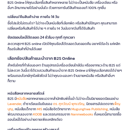
B2S Online ให้คุณเลือกซื้อสินค้าหลากหลาย ไม่ว่าจะเป็นหนังสือ เครื่องเขียน หรือ
อื่นๆ อีกมากมายได้อย่างมั่นใจ ด้วยการการันตีสินค้าของแท้ 100% ทุกชิ้น
เปลี่ยน/คืนสินค้าง่าย ภายใน 14 วัน
ซื้อไปแล้วไม่ตรงใจ? ไม่ว่าจะเป็นหนังสือที่เลือกผิด หรือสินค้ามีปัญหา คุณสามารถ
เปลี่ยนหรือคืนสินค้าได้ง่าย ๆ ภายใน 14 วันนับจากวันที่ได้รับสินค้า
ช้อปออนไลน์ได้ตลอด 24 ชั่วโมง ทุกที่ ทุกเวลา
สะดวกสุดๆ! B2S online เปิดให้คุณช้อปได้ตลอดวันตลอดคืน อยากได้อะไร แค่คลิก
ก็รอรับสินค้าที่บ้านได้เลย!
เลือกช้อปสินค้าแนะนำจาก B2S Online
สำหรับใครที่กำลังมองหา ร้านอุปกรณ์เครื่องเขียนใกล้ฉัน หรืออยากแวะร้าน B2S แต่
ไม่สะดวก วันนี้เราได้รวบรวมสินค้าแนะนำจาก B2S Online มาให้คุณเลือกสรรได้ง่ายๆ
พร้อมตอบโจทย์ทุกไลฟ์สไตล์ ไม่ว่าคุณจะมองหา ร้านขายหนังสือ หรือสินค้าอื่นๆ
ก็ตาม
หนังสือหลากหลายสไตล์
B2S มี
หนังสือ
หลากหลายแนวจากสำนักพิมพ์ชั้นนำ ไม่ว่าจะเป็นนิยายยอดนิยมอย่าง
Lavender
, ตำราเรียนเข้มข้นของ
ดร. ศุภวัฒน์ พุกเจริญ
, นิตยสารอัปเดตจาก
เพ็ญ
บุญ
, หนังสือเด็กจาก
MIS
หนังสือจิตวิทยาจาก
Mugunghwa Publishing
, หนังสือ
พัฒนาตนเองจาก
KOOB
และวรรณกรรมจาก
Nanmeebooks
ทั้งหมดนี้สามารถซื้อ
ออนไลน์ได้อย่างง่ายดายเพียงคลิกเดียว
เครื่องเขียนคู่ใจ ทุกการสร้างสรรค์