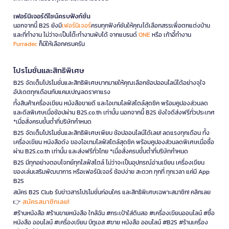
เฟอร์นิเจอร์ดีไซน์ครบฟังก์ชั่น
นอกจากนี้ B2S ยังมี
เฟอร์นิเจอร์
ครบทุกฟังก์ชันให้คุณได้เลือกสรรเพื่อตกแต่งบ้าน
และที่ทำงาน ไม่ว่าจะเป็นโต๊ะทำงานพับได้ จากแบรนด์
ONE
หรือ เก้าอี้ทำงาน
Furradec
ก็มีให้เลือกครบครัน
โปรโมชั่นและสิทธิพิเศษ
B2S จัดเต็มโปรโมชั่นและสิทธิพิเศษมากมายให้คุณเลือกช้อปออนไลน์ได้อย่างจุใจ
อัปเดตทุกเดือนกับแคมเปญลดราคาแรง
ทั้งสินค้าเครื่องเขียน หนังสือขายดี และไอเทมไลฟ์สไตล์สุดชิค พร้อมคูปองส่วนลด
และดีลพิเศษเมื่อช้อปผ่าน B2S.co.th เท่านั้น นอกจากนี้ B2S ยังใจดีส่งฟรีทั่วประเทศ
*เมื่อสั่งครบขั้นต่ำที่บริษัทกำหนด
B2S จัดเต็มโปรโมชั่นและสิทธิพิเศษเพียบ ช้อปออนไลน์ได้เลย! ลดแรงทุกเดือน ทั้ง
เครื่องเขียน หนังสือดัง ของไอเทมไลฟ์สไตล์สุดชิค พร้อมคูปองส่วนลดพิเศษเมื่อซื้อ
ผ่าน B2S.co.th เท่านั้น และส่งฟรีทั่วไทย *เมื่อสั่งครบขั้นต่ำที่บริษัทกำหนด
B2S มีทุกอย่างตอบโจทย์ทุกไลฟ์สไตล์ ไม่ว่าจะเป็นอุปกรณ์อ่านเขียน เครื่องเขียน
ของเล่นเสริมพัฒนาการ หรือเฟอร์นิเจอร์ ช้อปง่าย สะดวก ทุกที่ ทุกเวลา แค่มี App
B2S
สมัคร B2S Club รับข่าวสารโปรโมชั่นก่อนใคร และสิทธิพิเศษเฉพาะสมาชิก! คลิกเลย
สมัครสมาชิกเลย!
👉
#ร้านหนังสือ #ร้านขายหนังสือ ใกล้ฉัน #กระเป๋าใส่ดินสอ #เครื่องเขียนออนไลน์ #ซื้อ
หนังสือ ออนไลน์ #เครื่องเขียน บีทูเอส #ขาย หนังสือ ออนไลน์ #B2S #ร้านเครื่อง