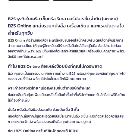
B2S ธุรกิจในเครือ เซ็นทรัล รีเทล คอร์ปอเรชั่น จำกัด (มหาชน)
B2S Online แหล่งรวมหนังสือ เครื่องเขียน และแรงบันดาลใจ
สำหรับทุกวัย
B2S Online คือร้านหนังสือและเครื่องเขียนออนไลน์ที่ครบครัน ตอบโจทย์คนรักการ
อ่านและงานเขียน ให้คุณรู้สึกเหมือนมีร้านหนังสือใกล้ฉันอยู่ในมือ ช้อปง่าย ไม่ต้อง
ออกจากบ้าน เพราะ b2s มีทั้งหนังสือหลากหลายแนวและเครื่องเขียนคุณภาพ พร้อม
สิทธิพิเศษที่ไม่ควรพลาด!
ทำไม B2S Online คือแหล่งช้อปปิ้งที่คุณไม่ควรพลาด
ไม่ว่าคุณจะเป็นนักเรียน นักศึกษา คนทำงาน B2S พร้อมให้คุณเลือกสินค้าคุณภาพได้
ตลอด 24 ชั่วโมง พร้อมโปรโมชั่นและสิทธิพิเศษมากมาย
ฟรี! ค่าจัดส่งทั่วไทย *เมื่อสั่งครบขั้นต่ำที่บริษัทกำหนด
ช้อปเพลินเกินคุ้ม! เพียงมียอดสั่งซื้อสินค้าขั้นต่ำที่บริษัทกำหนด รับสิทธิ์ส่งฟรีถึงบ้าน
ไม่ต้องจ่ายเพิ่ม
มั่นใจ หนังสือถึงมือปลอดภัย ด้วยบับเบิ้ล 3 ชั้น
หนังสือทุกเล่มจากบีทูเอสห่อด้วยบับเบิ้ลหนาแน่นถึง 3 ชั้น หมดกังวลเรื่องความเสีย
หายระหว่างจัดส่ง พร้อมส่งตรงถึงมือคุณในสภาพสมบูรณ์
ช้อป B2S Online การันตีสินค้าของแท้ 100%