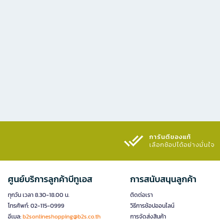
การันตีของแท้
เลือกช้อปได้อย่างมั่นใจ​
ศูนย์บริการลูกค้าบีทูเอส
การสนับสนุนลูกค้า
ทุกวัน เวลา 8.30-18.00 น.
ติดต่อเรา
โทรศัพท์: 02-115-0999
วิธีการช้อปออนไลน์
อีเมล:
b2sonlineshopping@b2s.co.th
การจัดส่งสินค้า