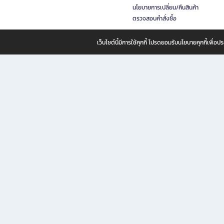
นโยบายการเปลี่ยน/คืนสินค้า
ตรวจสอบคำสั่งซื้อ
เว็บไซต์นี้มีการใช้คุกกี้ โปรดยอมรับนโยบายคุกกี้เพื่
B2S ธุรกิจในเครือ เซ็นทรัล รีเทล คอร์ปอเรชั่น จำกัด (มหาชน)
B2S Online แหล่งรวมหนังสือ เครื่องเขียน และแรงบันดาลใจสำหรับ
B2S Online คือร้านหนังสือและเครื่องเขียนออนไลน์ที่ครบครัน ตอบโจทย์คนรักการอ่านและงานเ
ทำไม B2S Online คือแหล่งช้อปปิ้งที่คุณไม่ควรพลาด
ไม่ว่าคุณจะเป็นนักเรียน นักศึกษา คนทำงาน B2S พร้อมให้คุณเลือกสินค้าคุณภาพได้ตลอด 24