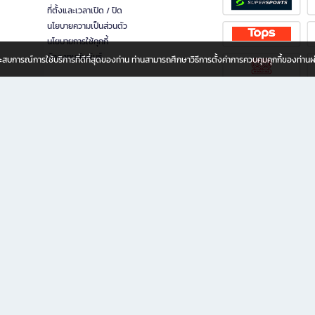
ที่ตั้งและเวลาเปิด / ปิด
นโยบายความเป็นส่วนตัว
นโยบายการใช้คุกกี้
นักลงทุนสัมพันธ์
อประสบการณ์การใช้บริการที่ดีที่สุดของท่าน ท่านสามารถศึกษาวิธีการตั้งค่าการควบคุมคุกกี้ของท่าน
ทุกวัย
ขียน ให้คุณรู้สึกเหมือนมีร้านหนังสือใกล้ฉันอยู่ในมือ ช้อปง่าย ไม่ต้องออกจากบ้าน เพราะ b2
 ชั่วโมง พร้อมโปรโมชั่นและสิทธิพิเศษมากมาย