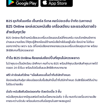
B2S ธุรกิจในเครือ เซ็นทรัล รีเทล คอร์ปอเรชั่น จำกัด (มหาชน)
B2S Online แหล่งรวมหนังสือ เครื่องเขียน และแรงบันดาลใจ
สำหรับทุกวัย
B2S Online คือร้านหนังสือและเครื่องเขียนออนไลน์ที่ครบครัน ตอบโจทย์คนรักการ
อ่านและงานเขียน ให้คุณรู้สึกเหมือนมีร้านหนังสือใกล้ฉันอยู่ในมือ ช้อปง่าย ไม่ต้อง
ออกจากบ้าน เพราะ b2s มีทั้งหนังสือหลากหลายแนวและเครื่องเขียนคุณภาพ พร้อม
สิทธิพิเศษที่ไม่ควรพลาด!
ทำไม B2S Online คือแหล่งช้อปปิ้งที่คุณไม่ควรพลาด
ไม่ว่าคุณจะเป็นนักเรียน นักศึกษา คนทำงาน B2S พร้อมให้คุณเลือกสินค้าคุณภาพได้
ตลอด 24 ชั่วโมง พร้อมโปรโมชั่นและสิทธิพิเศษมากมาย
ฟรี! ค่าจัดส่งทั่วไทย *เมื่อสั่งครบขั้นต่ำที่บริษัทกำหนด
ช้อปเพลินเกินคุ้ม! เพียงมียอดสั่งซื้อสินค้าขั้นต่ำที่บริษัทกำหนด รับสิทธิ์ส่งฟรีถึงบ้าน
ไม่ต้องจ่ายเพิ่ม
มั่นใจ หนังสือถึงมือปลอดภัย ด้วยบับเบิ้ล 3 ชั้น
หนังสือทุกเล่มจากบีทูเอสห่อด้วยบับเบิ้ลหนาแน่นถึง 3 ชั้น หมดกังวลเรื่องความเสีย
หายระหว่างจัดส่ง พร้อมส่งตรงถึงมือคุณในสภาพสมบูรณ์