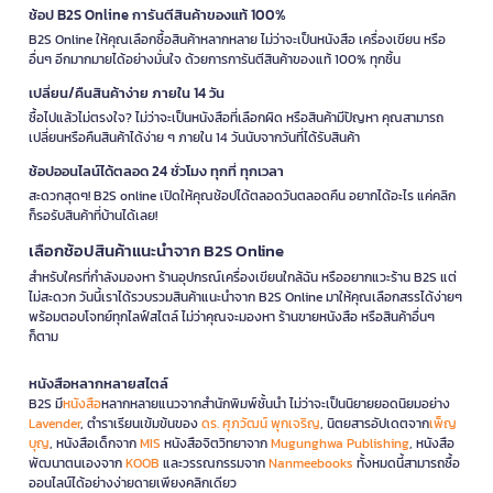
ช้อป B2S Online การันตีสินค้าของแท้ 100%
B2S Online ให้คุณเลือกซื้อสินค้าหลากหลาย ไม่ว่าจะเป็นหนังสือ เครื่องเขียน หรือ
อื่นๆ อีกมากมายได้อย่างมั่นใจ ด้วยการการันตีสินค้าของแท้ 100% ทุกชิ้น
เปลี่ยน/คืนสินค้าง่าย ภายใน 14 วัน
ซื้อไปแล้วไม่ตรงใจ? ไม่ว่าจะเป็นหนังสือที่เลือกผิด หรือสินค้ามีปัญหา คุณสามารถ
เปลี่ยนหรือคืนสินค้าได้ง่าย ๆ ภายใน 14 วันนับจากวันที่ได้รับสินค้า
ช้อปออนไลน์ได้ตลอด 24 ชั่วโมง ทุกที่ ทุกเวลา
สะดวกสุดๆ! B2S online เปิดให้คุณช้อปได้ตลอดวันตลอดคืน อยากได้อะไร แค่คลิก
ก็รอรับสินค้าที่บ้านได้เลย!
เลือกช้อปสินค้าแนะนำจาก B2S Online
สำหรับใครที่กำลังมองหา ร้านอุปกรณ์เครื่องเขียนใกล้ฉัน หรืออยากแวะร้าน B2S แต่
ไม่สะดวก วันนี้เราได้รวบรวมสินค้าแนะนำจาก B2S Online มาให้คุณเลือกสรรได้ง่ายๆ
พร้อมตอบโจทย์ทุกไลฟ์สไตล์ ไม่ว่าคุณจะมองหา ร้านขายหนังสือ หรือสินค้าอื่นๆ
ก็ตาม
หนังสือหลากหลายสไตล์
B2S มี
หนังสือ
หลากหลายแนวจากสำนักพิมพ์ชั้นนำ ไม่ว่าจะเป็นนิยายยอดนิยมอย่าง
Lavender
, ตำราเรียนเข้มข้นของ
ดร. ศุภวัฒน์ พุกเจริญ
, นิตยสารอัปเดตจาก
เพ็ญ
บุญ
, หนังสือเด็กจาก
MIS
หนังสือจิตวิทยาจาก
Mugunghwa Publishing
, หนังสือ
พัฒนาตนเองจาก
KOOB
และวรรณกรรมจาก
Nanmeebooks
ทั้งหมดนี้สามารถซื้อ
ออนไลน์ได้อย่างง่ายดายเพียงคลิกเดียว