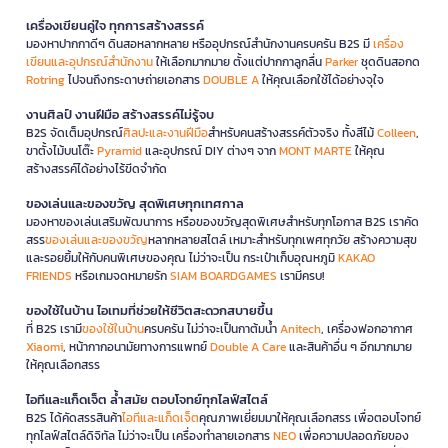
เครื่องเขียนคู่ใจ ทุกการสร้างสรรค์
มองหาปากกาดีๆ ดินสอหลากหลาย หรืออุปกรณ์สำนักงานครบครัน B2S มี
เครื่อง
เขียนและอุปกรณ์สำนักงาน
ให้เลือกมากมาย ตั้งแต่ปากกาลูกลื่น
Parker
ชุดดินสอกด
Rotring
ไปจนถึงกระดาษถ่ายเอกสาร
DOUBLE A
ให้คุณเลือกใช้ได้อย่างจุใจ
งานศิลป์ งานฝีมือ สร้างสรรค์ไม่รู้จบ
B2S จัดเต็มอุปกรณ์
ศิลปะและงานฝีมือ
สำหรับคนสร้างสรรค์ตัวจริง ทั้งสีไม้
Colleen
,
ขาตั้งไม้บนโต๊ะ
Pyramid
และอุปกรณ์ DIY ต่างๆ จาก
MONT MARTE
ให้คุณ
สร้างสรรค์ได้อย่างไร้ขีดจำกัด
ของเล่นและของขวัญ สุดพิเศษทุกเทศกาล
มองหาของเล่นเสริมพัฒนาการ หรือของขวัญสุดพิเศษสำหรับทุกโอกาส B2S เราคัด
สรร
ของเล่นและของขวัญ
หลากหลายสไตล์ เหมาะสำหรับทุกเพศทุกวัย สร้างความสุข
และรอยยิ้มให้กับคนพิเศษของคุณ ไม่ว่าจะเป็น กระเป๋าเก็บอุณหภูมิ
KAKAO
FRIENDS
หรือเกมจดหมายรัก
SIAM BOARDGAMES
เรามีครบ!
ของใช้ในบ้าน ไอเทมที่ช่วยให้ชีวิตสะดวกสบายขึ้น
ที่ B2S เรามี
ของใช้ในบ้าน
ครบครัน ไม่ว่าจะเป็นกาต้มน้ำ
Anitech
, เครื่องฟอกอากาศ
Xiaomi
, หน้ากากอนามัยทางการแพทย์
Double A Care
และสินค้าอื่น ๆ อีกมากมาย
ให้คุณเลือกสรร
ไอทีและแก็ดเจ็ต ล้ำสมัย ตอบโจทย์ทุกไลฟ์สไตล์
B2S ได้คัดสรรสินค้า
ไอทีและแก็ดเจ็ต
คุณภาพเยี่ยมมาให้คุณเลือกสรร เพื่อตอบโจทย์
ทุกไลฟ์สไตล์ดิจิทัล ไม่ว่าจะเป็น เครื่องทำลายเอกสาร
NEO
เพื่อความปลอดภัยของ