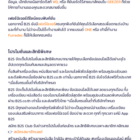
ข้อมูล, เอ็กซ์เทอนัลฮาร์ดดิสก์
WD
, หรือ คีย์บอร์ดไร้สายเมาส์คอมโบ
GEEZER
ที่ช่วย
ให้การทำงานของคุณสะดวกสบายยิ่งขึ้น
เฟอร์นิเจอร์ดีไซน์ครบฟังก์ชั่น
นอกจากนี้ B2S ยังมี
เฟอร์นิเจอร์
ครบทุกฟังก์ชันให้คุณได้เลือกสรรเพื่อตกแต่งบ้าน
และที่ทำงาน ไม่ว่าจะเป็นโต๊ะทำงานพับได้ จากแบรนด์
ONE
หรือ เก้าอี้ทำงาน
Furradec
ก็มีให้เลือกครบครัน
โปรโมชั่นและสิทธิพิเศษ
B2S จัดเต็มโปรโมชั่นและสิทธิพิเศษมากมายให้คุณเลือกช้อปออนไลน์ได้อย่างจุใจ
อัปเดตทุกเดือนกับแคมเปญลดราคาแรง
ทั้งสินค้าเครื่องเขียน หนังสือขายดี และไอเทมไลฟ์สไตล์สุดชิค พร้อมคูปองส่วนลด
และดีลพิเศษเมื่อช้อปผ่าน B2S.co.th เท่านั้น นอกจากนี้ B2S ยังใจดีส่งฟรีทั่วประเทศ
*เมื่อสั่งครบขั้นต่ำที่บริษัทกำหนด
B2S จัดเต็มโปรโมชั่นและสิทธิพิเศษเพียบ ช้อปออนไลน์ได้เลย! ลดแรงทุกเดือน ทั้ง
เครื่องเขียน หนังสือดัง ของไอเทมไลฟ์สไตล์สุดชิค พร้อมคูปองส่วนลดพิเศษเมื่อซื้อ
ผ่าน B2S.co.th เท่านั้น และส่งฟรีทั่วไทย *เมื่อสั่งครบขั้นต่ำที่บริษัทกำหนด
B2S มีทุกอย่างตอบโจทย์ทุกไลฟ์สไตล์ ไม่ว่าจะเป็นอุปกรณ์อ่านเขียน เครื่องเขียน
ของเล่นเสริมพัฒนาการ หรือเฟอร์นิเจอร์ ช้อปง่าย สะดวก ทุกที่ ทุกเวลา แค่มี App
B2S
สมัคร B2S Club รับข่าวสารโปรโมชั่นก่อนใคร และสิทธิพิเศษเฉพาะสมาชิก! คลิกเลย
สมัครสมาชิกเลย!
👉
#ร้านหนังสือ #ร้านขายหนังสือ ใกล้ฉัน #กระเป๋าใส่ดินสอ #เครื่องเขียนออนไลน์ #ซื้อ