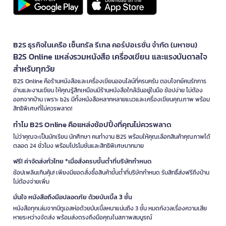
B2S ธุรกิจในเครือ เซ็นทรัล รีเทล คอร์ปอเรชั่น จำกัด (มหาชน)
B2S Online แหล่งรวมหนังสือ เครื่องเขียน และแรงบันดาลใจ
สำหรับทุกวัย
B2S Online คือร้านหนังสือและเครื่องเขียนออนไลน์ที่ครบครัน ตอบโจทย์คนรักการ
อ่านและงานเขียน ให้คุณรู้สึกเหมือนมีร้านหนังสือใกล้ฉันอยู่ในมือ ช้อปง่าย ไม่ต้อง
ออกจากบ้าน เพราะ b2s มีทั้งหนังสือหลากหลายแนวและเครื่องเขียนคุณภาพ พร้อม
สิทธิพิเศษที่ไม่ควรพลาด!
ทำไม B2S Online คือแหล่งช้อปปิ้งที่คุณไม่ควรพลาด
ไม่ว่าคุณจะเป็นนักเรียน นักศึกษา คนทำงาน B2S พร้อมให้คุณเลือกสินค้าคุณภาพได้
ตลอด 24 ชั่วโมง พร้อมโปรโมชั่นและสิทธิพิเศษมากมาย
ฟรี! ค่าจัดส่งทั่วไทย *เมื่อสั่งครบขั้นต่ำที่บริษัทกำหนด
ช้อปเพลินเกินคุ้ม! เพียงมียอดสั่งซื้อสินค้าขั้นต่ำที่บริษัทกำหนด รับสิทธิ์ส่งฟรีถึงบ้าน
ไม่ต้องจ่ายเพิ่ม
มั่นใจ หนังสือถึงมือปลอดภัย ด้วยบับเบิ้ล 3 ชั้น
หนังสือทุกเล่มจากบีทูเอสห่อด้วยบับเบิ้ลหนาแน่นถึง 3 ชั้น หมดกังวลเรื่องความเสีย
หายระหว่างจัดส่ง พร้อมส่งตรงถึงมือคุณในสภาพสมบูรณ์