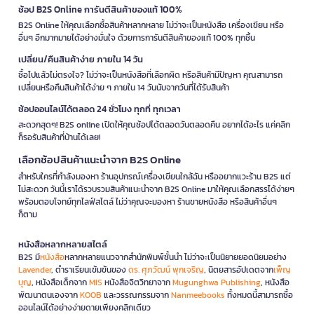
ช้อป B2S Online การันตีสินค้าของแท้ 100%
B2S Online ให้คุณเลือกซื้อสินค้าหลากหลาย ไม่ว่าจะเป็นหนังสือ เครื่องเขียน หรือ
อื่นๆ อีกมากมายได้อย่างมั่นใจ ด้วยการการันตีสินค้าของแท้ 100% ทุกชิ้น
เปลี่ยน/คืนสินค้าง่าย ภายใน 14 วัน
ซื้อไปแล้วไม่ตรงใจ? ไม่ว่าจะเป็นหนังสือที่เลือกผิด หรือสินค้ามีปัญหา คุณสามารถ
เปลี่ยนหรือคืนสินค้าได้ง่าย ๆ ภายใน 14 วันนับจากวันที่ได้รับสินค้า
ช้อปออนไลน์ได้ตลอด 24 ชั่วโมง ทุกที่ ทุกเวลา
สะดวกสุดๆ! B2S online เปิดให้คุณช้อปได้ตลอดวันตลอดคืน อยากได้อะไร แค่คลิก
ก็รอรับสินค้าที่บ้านได้เลย!
เลือกช้อปสินค้าแนะนำจาก B2S Online
สำหรับใครที่กำลังมองหา ร้านอุปกรณ์เครื่องเขียนใกล้ฉัน หรืออยากแวะร้าน B2S แต่
ไม่สะดวก วันนี้เราได้รวบรวมสินค้าแนะนำจาก B2S Online มาให้คุณเลือกสรรได้ง่ายๆ
พร้อมตอบโจทย์ทุกไลฟ์สไตล์ ไม่ว่าคุณจะมองหา ร้านขายหนังสือ หรือสินค้าอื่นๆ
ก็ตาม
หนังสือหลากหลายสไตล์
B2S มี
หนังสือ
หลากหลายแนวจากสำนักพิมพ์ชั้นนำ ไม่ว่าจะเป็นนิยายยอดนิยมอย่าง
Lavender
, ตำราเรียนเข้มข้นของ
ดร. ศุภวัฒน์ พุกเจริญ
, นิตยสารอัปเดตจาก
เพ็ญ
บุญ
, หนังสือเด็กจาก
MIS
หนังสือจิตวิทยาจาก
Mugunghwa Publishing
, หนังสือ
พัฒนาตนเองจาก
KOOB
และวรรณกรรมจาก
Nanmeebooks
ทั้งหมดนี้สามารถซื้อ
ออนไลน์ได้อย่างง่ายดายเพียงคลิกเดียว