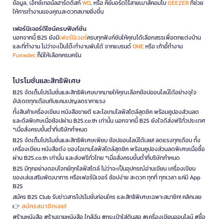
ข้อมูล, เอ็กซ์เทอนัลฮาร์ดดิสก์
WD
, หรือ คีย์บอร์ดไร้สายเมาส์คอมโบ
GEEZER
ที่ช่วย
ให้การทำงานของคุณสะดวกสบายยิ่งขึ้น
เฟอร์นิเจอร์ดีไซน์ครบฟังก์ชั่น
นอกจากนี้ B2S ยังมี
เฟอร์นิเจอร์
ครบทุกฟังก์ชันให้คุณได้เลือกสรรเพื่อตกแต่งบ้าน
และที่ทำงาน ไม่ว่าจะเป็นโต๊ะทำงานพับได้ จากแบรนด์
ONE
หรือ เก้าอี้ทำงาน
Furradec
ก็มีให้เลือกครบครัน
โปรโมชั่นและสิทธิพิเศษ
B2S จัดเต็มโปรโมชั่นและสิทธิพิเศษมากมายให้คุณเลือกช้อปออนไลน์ได้อย่างจุใจ
อัปเดตทุกเดือนกับแคมเปญลดราคาแรง
ทั้งสินค้าเครื่องเขียน หนังสือขายดี และไอเทมไลฟ์สไตล์สุดชิค พร้อมคูปองส่วนลด
และดีลพิเศษเมื่อช้อปผ่าน B2S.co.th เท่านั้น นอกจากนี้ B2S ยังใจดีส่งฟรีทั่วประเทศ
*เมื่อสั่งครบขั้นต่ำที่บริษัทกำหนด
B2S จัดเต็มโปรโมชั่นและสิทธิพิเศษเพียบ ช้อปออนไลน์ได้เลย! ลดแรงทุกเดือน ทั้ง
เครื่องเขียน หนังสือดัง ของไอเทมไลฟ์สไตล์สุดชิค พร้อมคูปองส่วนลดพิเศษเมื่อซื้อ
ผ่าน B2S.co.th เท่านั้น และส่งฟรีทั่วไทย *เมื่อสั่งครบขั้นต่ำที่บริษัทกำหนด
B2S มีทุกอย่างตอบโจทย์ทุกไลฟ์สไตล์ ไม่ว่าจะเป็นอุปกรณ์อ่านเขียน เครื่องเขียน
ของเล่นเสริมพัฒนาการ หรือเฟอร์นิเจอร์ ช้อปง่าย สะดวก ทุกที่ ทุกเวลา แค่มี App
B2S
สมัคร B2S Club รับข่าวสารโปรโมชั่นก่อนใคร และสิทธิพิเศษเฉพาะสมาชิก! คลิกเลย
สมัครสมาชิกเลย!
👉
#ร้านหนังสือ #ร้านขายหนังสือ ใกล้ฉัน #กระเป๋าใส่ดินสอ #เครื่องเขียนออนไลน์ #ซื้อ