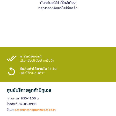
ค้นหาโดยใช้คำที่ใกล้เคียง
กรุณาลองค้นหาใหม่อีกครั้ง
การันตีของแท้
เลือกช้อปได้อย่างมั่นใจ​
คืนสินค้าได้ภายใน 14 วัน
หลังได้รับสินค้า*
ศูนย์บริการลูกค้าบีทูเอส
ทุกวัน เวลา 8.30-18.00 น.
โทรศัพท์: 02-115-0999
อีเมล:
b2sonlineshopping@b2s.co.th