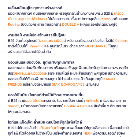
เครื่องเขียนคู่ใจ ทุกการสร้างสรรค์
มองหาปากกาดีๆ ดินสอหลากหลาย หรืออุปกรณ์สำนักงานครบครัน B2S มี
เครื่อง
เขียนและอุปกรณ์สำนักงาน
ให้เลือกมากมาย ตั้งแต่ปากกาลูกลื่น
Parker
ชุดดินสอกด
Rotring
ไปจนถึงกระดาษถ่ายเอกสาร
DOUBLE A
ให้คุณเลือกใช้ได้อย่างจุใจ
งานศิลป์ งานฝีมือ สร้างสรรค์ไม่รู้จบ
B2S จัดเต็มอุปกรณ์
ศิลปะและงานฝีมือ
สำหรับคนสร้างสรรค์ตัวจริง ทั้งสีไม้
Colleen
,
ขาตั้งไม้บนโต๊ะ
Pyramid
และอุปกรณ์ DIY ต่างๆ จาก
MONT MARTE
ให้คุณ
สร้างสรรค์ได้อย่างไร้ขีดจำกัด
ของเล่นและของขวัญ สุดพิเศษทุกเทศกาล
มองหาของเล่นเสริมพัฒนาการ หรือของขวัญสุดพิเศษสำหรับทุกโอกาส B2S เราคัด
สรร
ของเล่นและของขวัญ
หลากหลายสไตล์ เหมาะสำหรับทุกเพศทุกวัย สร้างความสุข
และรอยยิ้มให้กับคนพิเศษของคุณ ไม่ว่าจะเป็น กระเป๋าเก็บอุณหภูมิ
KAKAO
FRIENDS
หรือเกมจดหมายรัก
SIAM BOARDGAMES
เรามีครบ!
ของใช้ในบ้าน ไอเทมที่ช่วยให้ชีวิตสะดวกสบายขึ้น
ที่ B2S เรามี
ของใช้ในบ้าน
ครบครัน ไม่ว่าจะเป็นกาต้มน้ำ
Anitech
, เครื่องฟอกอากาศ
Xiaomi
, หน้ากากอนามัยทางการแพทย์
Double A Care
และสินค้าอื่น ๆ อีกมากมาย
ให้คุณเลือกสรร
ไอทีและแก็ดเจ็ต ล้ำสมัย ตอบโจทย์ทุกไลฟ์สไตล์
B2S ได้คัดสรรสินค้า
ไอทีและแก็ดเจ็ต
คุณภาพเยี่ยมมาให้คุณเลือกสรร เพื่อตอบโจทย์
ทุกไลฟ์สไตล์ดิจิทัล ไม่ว่าจะเป็น เครื่องทำลายเอกสาร
NEO
เพื่อความปลอดภัยของ