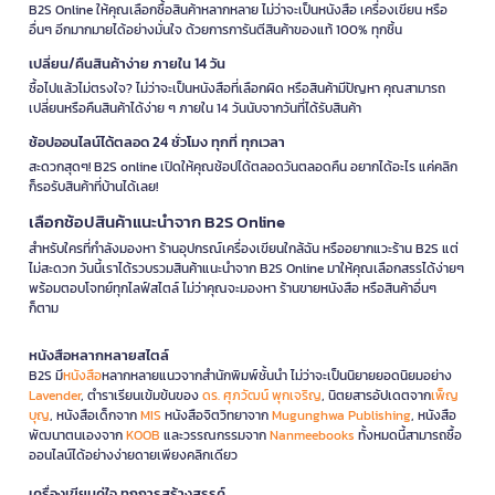
B2S Online ให้คุณเลือกซื้อสินค้าหลากหลาย ไม่ว่าจะเป็นหนังสือ เครื่องเขียน หรือ
อื่นๆ อีกมากมายได้อย่างมั่นใจ ด้วยการการันตีสินค้าของแท้ 100% ทุกชิ้น
เปลี่ยน/คืนสินค้าง่าย ภายใน 14 วัน
ซื้อไปแล้วไม่ตรงใจ? ไม่ว่าจะเป็นหนังสือที่เลือกผิด หรือสินค้ามีปัญหา คุณสามารถ
เปลี่ยนหรือคืนสินค้าได้ง่าย ๆ ภายใน 14 วันนับจากวันที่ได้รับสินค้า
ช้อปออนไลน์ได้ตลอด 24 ชั่วโมง ทุกที่ ทุกเวลา
สะดวกสุดๆ! B2S online เปิดให้คุณช้อปได้ตลอดวันตลอดคืน อยากได้อะไร แค่คลิก
ก็รอรับสินค้าที่บ้านได้เลย!
เลือกช้อปสินค้าแนะนำจาก B2S Online
สำหรับใครที่กำลังมองหา ร้านอุปกรณ์เครื่องเขียนใกล้ฉัน หรืออยากแวะร้าน B2S แต่
ไม่สะดวก วันนี้เราได้รวบรวมสินค้าแนะนำจาก B2S Online มาให้คุณเลือกสรรได้ง่ายๆ
พร้อมตอบโจทย์ทุกไลฟ์สไตล์ ไม่ว่าคุณจะมองหา ร้านขายหนังสือ หรือสินค้าอื่นๆ
ก็ตาม
หนังสือหลากหลายสไตล์
B2S มี
หนังสือ
หลากหลายแนวจากสำนักพิมพ์ชั้นนำ ไม่ว่าจะเป็นนิยายยอดนิยมอย่าง
Lavender
, ตำราเรียนเข้มข้นของ
ดร. ศุภวัฒน์ พุกเจริญ
, นิตยสารอัปเดตจาก
เพ็ญ
บุญ
, หนังสือเด็กจาก
MIS
หนังสือจิตวิทยาจาก
Mugunghwa Publishing
, หนังสือ
พัฒนาตนเองจาก
KOOB
และวรรณกรรมจาก
Nanmeebooks
ทั้งหมดนี้สามารถซื้อ
ออนไลน์ได้อย่างง่ายดายเพียงคลิกเดียว
เครื่องเขียนคู่ใจ ทุกการสร้างสรรค์