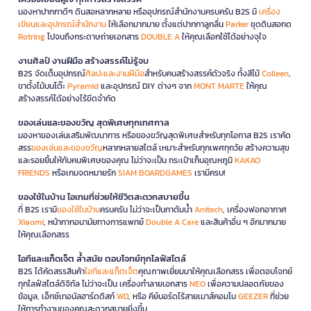
มองหาปากกาดีๆ ดินสอหลากหลาย หรืออุปกรณ์สำนักงานครบครัน B2S มี
เครื่อง
เขียนและอุปกรณ์สำนักงาน
ให้เลือกมากมาย ตั้งแต่ปากกาลูกลื่น
Parker
ชุดดินสอกด
Rotring
ไปจนถึงกระดาษถ่ายเอกสาร
DOUBLE A
ให้คุณเลือกใช้ได้อย่างจุใจ
งานศิลป์ งานฝีมือ สร้างสรรค์ไม่รู้จบ
B2S จัดเต็มอุปกรณ์
ศิลปะและงานฝีมือ
สำหรับคนสร้างสรรค์ตัวจริง ทั้งสีไม้
Colleen
,
ขาตั้งไม้บนโต๊ะ
Pyramid
และอุปกรณ์ DIY ต่างๆ จาก
MONT MARTE
ให้คุณ
สร้างสรรค์ได้อย่างไร้ขีดจำกัด
ของเล่นและของขวัญ สุดพิเศษทุกเทศกาล
มองหาของเล่นเสริมพัฒนาการ หรือของขวัญสุดพิเศษสำหรับทุกโอกาส B2S เราคัด
สรร
ของเล่นและของขวัญ
หลากหลายสไตล์ เหมาะสำหรับทุกเพศทุกวัย สร้างความสุข
และรอยยิ้มให้กับคนพิเศษของคุณ ไม่ว่าจะเป็น กระเป๋าเก็บอุณหภูมิ
KAKAO
FRIENDS
หรือเกมจดหมายรัก
SIAM BOARDGAMES
เรามีครบ!
ของใช้ในบ้าน ไอเทมที่ช่วยให้ชีวิตสะดวกสบายขึ้น
ที่ B2S เรามี
ของใช้ในบ้าน
ครบครัน ไม่ว่าจะเป็นกาต้มน้ำ
Anitech
, เครื่องฟอกอากาศ
Xiaomi
, หน้ากากอนามัยทางการแพทย์
Double A Care
และสินค้าอื่น ๆ อีกมากมาย
ให้คุณเลือกสรร
ไอทีและแก็ดเจ็ต ล้ำสมัย ตอบโจทย์ทุกไลฟ์สไตล์
B2S ได้คัดสรรสินค้า
ไอทีและแก็ดเจ็ต
คุณภาพเยี่ยมมาให้คุณเลือกสรร เพื่อตอบโจทย์
ทุกไลฟ์สไตล์ดิจิทัล ไม่ว่าจะเป็น เครื่องทำลายเอกสาร
NEO
เพื่อความปลอดภัยของ
ข้อมูล, เอ็กซ์เทอนัลฮาร์ดดิสก์
WD
, หรือ คีย์บอร์ดไร้สายเมาส์คอมโบ
GEEZER
ที่ช่วย
ให้การทำงานของคุณสะดวกสบายยิ่งขึ้น