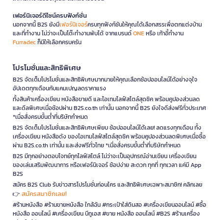
เฟอร์นิเจอร์ดีไซน์ครบฟังก์ชั่น
นอกจากนี้ B2S ยังมี
เฟอร์นิเจอร์
ครบทุกฟังก์ชันให้คุณได้เลือกสรรเพื่อตกแต่งบ้าน
และที่ทำงาน ไม่ว่าจะเป็นโต๊ะทำงานพับได้ จากแบรนด์
ONE
หรือ เก้าอี้ทำงาน
Furradec
ก็มีให้เลือกครบครัน
โปรโมชั่นและสิทธิพิเศษ
B2S จัดเต็มโปรโมชั่นและสิทธิพิเศษมากมายให้คุณเลือกช้อปออนไลน์ได้อย่างจุใจ
อัปเดตทุกเดือนกับแคมเปญลดราคาแรง
ทั้งสินค้าเครื่องเขียน หนังสือขายดี และไอเทมไลฟ์สไตล์สุดชิค พร้อมคูปองส่วนลด
และดีลพิเศษเมื่อช้อปผ่าน B2S.co.th เท่านั้น นอกจากนี้ B2S ยังใจดีส่งฟรีทั่วประเทศ
*เมื่อสั่งครบขั้นต่ำที่บริษัทกำหนด
B2S จัดเต็มโปรโมชั่นและสิทธิพิเศษเพียบ ช้อปออนไลน์ได้เลย! ลดแรงทุกเดือน ทั้ง
เครื่องเขียน หนังสือดัง ของไอเทมไลฟ์สไตล์สุดชิค พร้อมคูปองส่วนลดพิเศษเมื่อซื้อ
ผ่าน B2S.co.th เท่านั้น และส่งฟรีทั่วไทย *เมื่อสั่งครบขั้นต่ำที่บริษัทกำหนด
B2S มีทุกอย่างตอบโจทย์ทุกไลฟ์สไตล์ ไม่ว่าจะเป็นอุปกรณ์อ่านเขียน เครื่องเขียน
ของเล่นเสริมพัฒนาการ หรือเฟอร์นิเจอร์ ช้อปง่าย สะดวก ทุกที่ ทุกเวลา แค่มี App
B2S
สมัคร B2S Club รับข่าวสารโปรโมชั่นก่อนใคร และสิทธิพิเศษเฉพาะสมาชิก! คลิกเลย
สมัครสมาชิกเลย!
👉
#ร้านหนังสือ #ร้านขายหนังสือ ใกล้ฉัน #กระเป๋าใส่ดินสอ #เครื่องเขียนออนไลน์ #ซื้อ
หนังสือ ออนไลน์ #เครื่องเขียน บีทูเอส #ขาย หนังสือ ออนไลน์ #B2S #ร้านเครื่อง