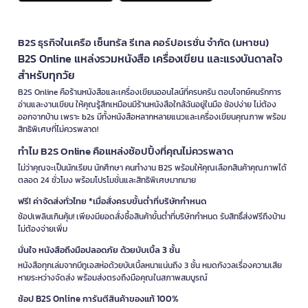
B2S ธุรกิจในเครือ เซ็นทรัล รีเทล คอร์ปอเรชั่น จำกัด (มหาชน)
B2S Online แหล่งรวมหนังสือ เครื่องเขียน และแรงบันดาลใจ
สำหรับทุกวัย
B2S Online คือร้านหนังสือและเครื่องเขียนออนไลน์ที่ครบครัน ตอบโจทย์คนรักการ
อ่านและงานเขียน ให้คุณรู้สึกเหมือนมีร้านหนังสือใกล้ฉันอยู่ในมือ ช้อปง่าย ไม่ต้อง
ออกจากบ้าน เพราะ b2s มีทั้งหนังสือหลากหลายแนวและเครื่องเขียนคุณภาพ พร้อม
สิทธิพิเศษที่ไม่ควรพลาด!
ทำไม B2S Online คือแหล่งช้อปปิ้งที่คุณไม่ควรพลาด
ไม่ว่าคุณจะเป็นนักเรียน นักศึกษา คนทำงาน B2S พร้อมให้คุณเลือกสินค้าคุณภาพได้
ตลอด 24 ชั่วโมง พร้อมโปรโมชั่นและสิทธิพิเศษมากมาย
ฟรี! ค่าจัดส่งทั่วไทย *เมื่อสั่งครบขั้นต่ำที่บริษัทกำหนด
ช้อปเพลินเกินคุ้ม! เพียงมียอดสั่งซื้อสินค้าขั้นต่ำที่บริษัทกำหนด รับสิทธิ์ส่งฟรีถึงบ้าน
ไม่ต้องจ่ายเพิ่ม
มั่นใจ หนังสือถึงมือปลอดภัย ด้วยบับเบิ้ล 3 ชั้น
หนังสือทุกเล่มจากบีทูเอสห่อด้วยบับเบิ้ลหนาแน่นถึง 3 ชั้น หมดกังวลเรื่องความเสีย
หายระหว่างจัดส่ง พร้อมส่งตรงถึงมือคุณในสภาพสมบูรณ์
ช้อป B2S Online การันตีสินค้าของแท้ 100%