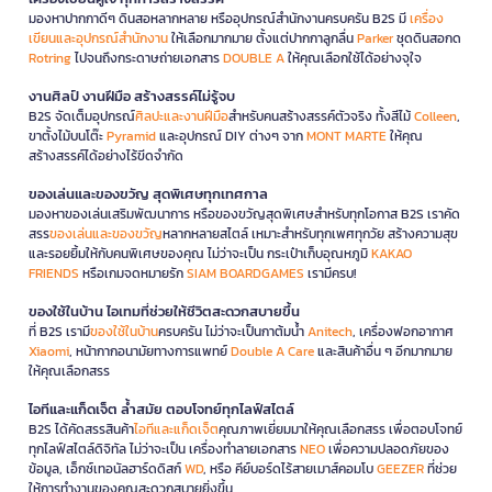
มองหาปากกาดีๆ ดินสอหลากหลาย หรืออุปกรณ์สำนักงานครบครัน B2S มี
เครื่อง
เขียนและอุปกรณ์สำนักงาน
ให้เลือกมากมาย ตั้งแต่ปากกาลูกลื่น
Parker
ชุดดินสอกด
Rotring
ไปจนถึงกระดาษถ่ายเอกสาร
DOUBLE A
ให้คุณเลือกใช้ได้อย่างจุใจ
งานศิลป์ งานฝีมือ สร้างสรรค์ไม่รู้จบ
B2S จัดเต็มอุปกรณ์
ศิลปะและงานฝีมือ
สำหรับคนสร้างสรรค์ตัวจริง ทั้งสีไม้
Colleen
,
ขาตั้งไม้บนโต๊ะ
Pyramid
และอุปกรณ์ DIY ต่างๆ จาก
MONT MARTE
ให้คุณ
สร้างสรรค์ได้อย่างไร้ขีดจำกัด
ของเล่นและของขวัญ สุดพิเศษทุกเทศกาล
มองหาของเล่นเสริมพัฒนาการ หรือของขวัญสุดพิเศษสำหรับทุกโอกาส B2S เราคัด
สรร
ของเล่นและของขวัญ
หลากหลายสไตล์ เหมาะสำหรับทุกเพศทุกวัย สร้างความสุข
และรอยยิ้มให้กับคนพิเศษของคุณ ไม่ว่าจะเป็น กระเป๋าเก็บอุณหภูมิ
KAKAO
FRIENDS
หรือเกมจดหมายรัก
SIAM BOARDGAMES
เรามีครบ!
ของใช้ในบ้าน ไอเทมที่ช่วยให้ชีวิตสะดวกสบายขึ้น
ที่ B2S เรามี
ของใช้ในบ้าน
ครบครัน ไม่ว่าจะเป็นกาต้มน้ำ
Anitech
, เครื่องฟอกอากาศ
Xiaomi
, หน้ากากอนามัยทางการแพทย์
Double A Care
และสินค้าอื่น ๆ อีกมากมาย
ให้คุณเลือกสรร
ไอทีและแก็ดเจ็ต ล้ำสมัย ตอบโจทย์ทุกไลฟ์สไตล์
B2S ได้คัดสรรสินค้า
ไอทีและแก็ดเจ็ต
คุณภาพเยี่ยมมาให้คุณเลือกสรร เพื่อตอบโจทย์
ทุกไลฟ์สไตล์ดิจิทัล ไม่ว่าจะเป็น เครื่องทำลายเอกสาร
NEO
เพื่อความปลอดภัยของ
ข้อมูล, เอ็กซ์เทอนัลฮาร์ดดิสก์
WD
, หรือ คีย์บอร์ดไร้สายเมาส์คอมโบ
GEEZER
ที่ช่วย
ให้การทำงานของคุณสะดวกสบายยิ่งขึ้น