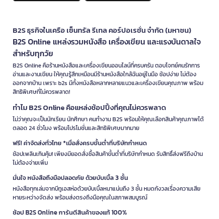
B2S ธุรกิจในเครือ เซ็นทรัล รีเทล คอร์ปอเรชั่น จำกัด (มหาชน)
B2S Online แหล่งรวมหนังสือ เครื่องเขียน และแรงบันดาลใจ
สำหรับทุกวัย
B2S Online คือร้านหนังสือและเครื่องเขียนออนไลน์ที่ครบครัน ตอบโจทย์คนรักการ
อ่านและงานเขียน ให้คุณรู้สึกเหมือนมีร้านหนังสือใกล้ฉันอยู่ในมือ ช้อปง่าย ไม่ต้อง
ออกจากบ้าน เพราะ b2s มีทั้งหนังสือหลากหลายแนวและเครื่องเขียนคุณภาพ พร้อม
สิทธิพิเศษที่ไม่ควรพลาด!
ทำไม B2S Online คือแหล่งช้อปปิ้งที่คุณไม่ควรพลาด
ไม่ว่าคุณจะเป็นนักเรียน นักศึกษา คนทำงาน B2S พร้อมให้คุณเลือกสินค้าคุณภาพได้
ตลอด 24 ชั่วโมง พร้อมโปรโมชั่นและสิทธิพิเศษมากมาย
ฟรี! ค่าจัดส่งทั่วไทย *เมื่อสั่งครบขั้นต่ำที่บริษัทกำหนด
ช้อปเพลินเกินคุ้ม! เพียงมียอดสั่งซื้อสินค้าขั้นต่ำที่บริษัทกำหนด รับสิทธิ์ส่งฟรีถึงบ้าน
ไม่ต้องจ่ายเพิ่ม
มั่นใจ หนังสือถึงมือปลอดภัย ด้วยบับเบิ้ล 3 ชั้น
หนังสือทุกเล่มจากบีทูเอสห่อด้วยบับเบิ้ลหนาแน่นถึง 3 ชั้น หมดกังวลเรื่องความเสีย
หายระหว่างจัดส่ง พร้อมส่งตรงถึงมือคุณในสภาพสมบูรณ์
ช้อป B2S Online การันตีสินค้าของแท้ 100%