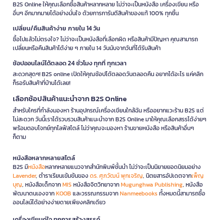
B2S Online ให้คุณเลือกซื้อสินค้าหลากหลาย ไม่ว่าจะเป็นหนังสือ เครื่องเขียน หรือ
อื่นๆ อีกมากมายได้อย่างมั่นใจ ด้วยการการันตีสินค้าของแท้ 100% ทุกชิ้น
เปลี่ยน/คืนสินค้าง่าย ภายใน 14 วัน
ซื้อไปแล้วไม่ตรงใจ? ไม่ว่าจะเป็นหนังสือที่เลือกผิด หรือสินค้ามีปัญหา คุณสามารถ
เปลี่ยนหรือคืนสินค้าได้ง่าย ๆ ภายใน 14 วันนับจากวันที่ได้รับสินค้า
ช้อปออนไลน์ได้ตลอด 24 ชั่วโมง ทุกที่ ทุกเวลา
สะดวกสุดๆ! B2S online เปิดให้คุณช้อปได้ตลอดวันตลอดคืน อยากได้อะไร แค่คลิก
ก็รอรับสินค้าที่บ้านได้เลย!
เลือกช้อปสินค้าแนะนำจาก B2S Online
สำหรับใครที่กำลังมองหา ร้านอุปกรณ์เครื่องเขียนใกล้ฉัน หรืออยากแวะร้าน B2S แต่
ไม่สะดวก วันนี้เราได้รวบรวมสินค้าแนะนำจาก B2S Online มาให้คุณเลือกสรรได้ง่ายๆ
พร้อมตอบโจทย์ทุกไลฟ์สไตล์ ไม่ว่าคุณจะมองหา ร้านขายหนังสือ หรือสินค้าอื่นๆ
ก็ตาม
หนังสือหลากหลายสไตล์
B2S มี
หนังสือ
หลากหลายแนวจากสำนักพิมพ์ชั้นนำ ไม่ว่าจะเป็นนิยายยอดนิยมอย่าง
Lavender
, ตำราเรียนเข้มข้นของ
ดร. ศุภวัฒน์ พุกเจริญ
, นิตยสารอัปเดตจาก
เพ็ญ
บุญ
, หนังสือเด็กจาก
MIS
หนังสือจิตวิทยาจาก
Mugunghwa Publishing
, หนังสือ
พัฒนาตนเองจาก
KOOB
และวรรณกรรมจาก
Nanmeebooks
ทั้งหมดนี้สามารถซื้อ
ออนไลน์ได้อย่างง่ายดายเพียงคลิกเดียว
เครื่องเขียนคู่ใจ ทุกการสร้างสรรค์