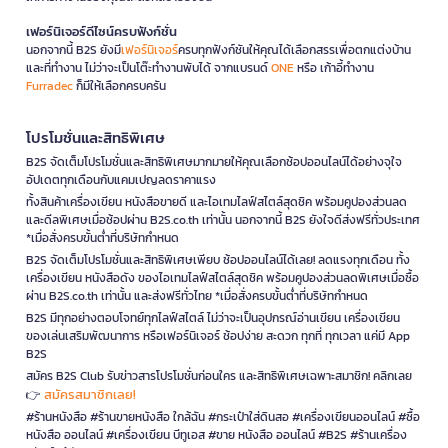
เฟอร์นิเจอร์ดีไซน์ครบฟังก์ชั่น
นอกจากนี้ B2S ยังมี
เฟอร์นิเจอร์
ครบทุกฟังก์ชันให้คุณได้เลือกสรรเพื่อตกแต่งบ้าน
และที่ทำงาน ไม่ว่าจะเป็นโต๊ะทำงานพับได้ จากแบรนด์
ONE
หรือ เก้าอี้ทำงาน
Furradec
ก็มีให้เลือกครบครัน
โปรโมชั่นและสิทธิพิเศษ
B2S จัดเต็มโปรโมชั่นและสิทธิพิเศษมากมายให้คุณเลือกช้อปออนไลน์ได้อย่างจุใจ
อัปเดตทุกเดือนกับแคมเปญลดราคาแรง
ทั้งสินค้าเครื่องเขียน หนังสือขายดี และไอเทมไลฟ์สไตล์สุดชิค พร้อมคูปองส่วนลด
และดีลพิเศษเมื่อช้อปผ่าน B2S.co.th เท่านั้น นอกจากนี้ B2S ยังใจดีส่งฟรีทั่วประเทศ
*เมื่อสั่งครบขั้นต่ำที่บริษัทกำหนด
B2S จัดเต็มโปรโมชั่นและสิทธิพิเศษเพียบ ช้อปออนไลน์ได้เลย! ลดแรงทุกเดือน ทั้ง
เครื่องเขียน หนังสือดัง ของไอเทมไลฟ์สไตล์สุดชิค พร้อมคูปองส่วนลดพิเศษเมื่อซื้อ
ผ่าน B2S.co.th เท่านั้น และส่งฟรีทั่วไทย *เมื่อสั่งครบขั้นต่ำที่บริษัทกำหนด
B2S มีทุกอย่างตอบโจทย์ทุกไลฟ์สไตล์ ไม่ว่าจะเป็นอุปกรณ์อ่านเขียน เครื่องเขียน
ของเล่นเสริมพัฒนาการ หรือเฟอร์นิเจอร์ ช้อปง่าย สะดวก ทุกที่ ทุกเวลา แค่มี App
B2S
สมัคร B2S Club รับข่าวสารโปรโมชั่นก่อนใคร และสิทธิพิเศษเฉพาะสมาชิก! คลิกเลย
สมัครสมาชิกเลย!
👉
#ร้านหนังสือ #ร้านขายหนังสือ ใกล้ฉัน #กระเป๋าใส่ดินสอ #เครื่องเขียนออนไลน์ #ซื้อ
หนังสือ ออนไลน์ #เครื่องเขียน บีทูเอส #ขาย หนังสือ ออนไลน์ #B2S #ร้านเครื่อง