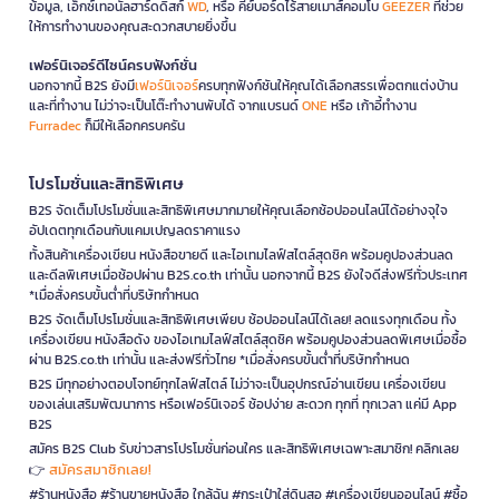
ข้อมูล, เอ็กซ์เทอนัลฮาร์ดดิสก์
WD
, หรือ คีย์บอร์ดไร้สายเมาส์คอมโบ
GEEZER
ที่ช่วย
ให้การทำงานของคุณสะดวกสบายยิ่งขึ้น
เฟอร์นิเจอร์ดีไซน์ครบฟังก์ชั่น
นอกจากนี้ B2S ยังมี
เฟอร์นิเจอร์
ครบทุกฟังก์ชันให้คุณได้เลือกสรรเพื่อตกแต่งบ้าน
และที่ทำงาน ไม่ว่าจะเป็นโต๊ะทำงานพับได้ จากแบรนด์
ONE
หรือ เก้าอี้ทำงาน
Furradec
ก็มีให้เลือกครบครัน
โปรโมชั่นและสิทธิพิเศษ
B2S จัดเต็มโปรโมชั่นและสิทธิพิเศษมากมายให้คุณเลือกช้อปออนไลน์ได้อย่างจุใจ
อัปเดตทุกเดือนกับแคมเปญลดราคาแรง
ทั้งสินค้าเครื่องเขียน หนังสือขายดี และไอเทมไลฟ์สไตล์สุดชิค พร้อมคูปองส่วนลด
และดีลพิเศษเมื่อช้อปผ่าน B2S.co.th เท่านั้น นอกจากนี้ B2S ยังใจดีส่งฟรีทั่วประเทศ
*เมื่อสั่งครบขั้นต่ำที่บริษัทกำหนด
B2S จัดเต็มโปรโมชั่นและสิทธิพิเศษเพียบ ช้อปออนไลน์ได้เลย! ลดแรงทุกเดือน ทั้ง
เครื่องเขียน หนังสือดัง ของไอเทมไลฟ์สไตล์สุดชิค พร้อมคูปองส่วนลดพิเศษเมื่อซื้อ
ผ่าน B2S.co.th เท่านั้น และส่งฟรีทั่วไทย *เมื่อสั่งครบขั้นต่ำที่บริษัทกำหนด
B2S มีทุกอย่างตอบโจทย์ทุกไลฟ์สไตล์ ไม่ว่าจะเป็นอุปกรณ์อ่านเขียน เครื่องเขียน
ของเล่นเสริมพัฒนาการ หรือเฟอร์นิเจอร์ ช้อปง่าย สะดวก ทุกที่ ทุกเวลา แค่มี App
B2S
สมัคร B2S Club รับข่าวสารโปรโมชั่นก่อนใคร และสิทธิพิเศษเฉพาะสมาชิก! คลิกเลย
สมัครสมาชิกเลย!
👉
#ร้านหนังสือ #ร้านขายหนังสือ ใกล้ฉัน #กระเป๋าใส่ดินสอ #เครื่องเขียนออนไลน์ #ซื้อ