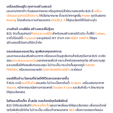
เครื่องเขียนคู่ใจ ทุกการสร้างสรรค์
มองหาปากกาดีๆ ดินสอหลากหลาย หรืออุปกรณ์สำนักงานครบครัน B2S มี
เครื่อง
เขียนและอุปกรณ์สำนักงาน
ให้เลือกมากมาย ตั้งแต่ปากกาลูกลื่น
Parker
ชุดดินสอกด
Rotring
ไปจนถึงกระดาษถ่ายเอกสาร
DOUBLE A
ให้คุณเลือกใช้ได้อย่างจุใจ
งานศิลป์ งานฝีมือ สร้างสรรค์ไม่รู้จบ
B2S จัดเต็มอุปกรณ์
ศิลปะและงานฝีมือ
สำหรับคนสร้างสรรค์ตัวจริง ทั้งสีไม้
Colleen
,
ขาตั้งไม้บนโต๊ะ
Pyramid
และอุปกรณ์ DIY ต่างๆ จาก
MONT MARTE
ให้คุณ
สร้างสรรค์ได้อย่างไร้ขีดจำกัด
ของเล่นและของขวัญ สุดพิเศษทุกเทศกาล
มองหาของเล่นเสริมพัฒนาการ หรือของขวัญสุดพิเศษสำหรับทุกโอกาส B2S เราคัด
สรร
ของเล่นและของขวัญ
หลากหลายสไตล์ เหมาะสำหรับทุกเพศทุกวัย สร้างความสุข
และรอยยิ้มให้กับคนพิเศษของคุณ ไม่ว่าจะเป็น กระเป๋าเก็บอุณหภูมิ
KAKAO
FRIENDS
หรือเกมจดหมายรัก
SIAM BOARDGAMES
เรามีครบ!
ของใช้ในบ้าน ไอเทมที่ช่วยให้ชีวิตสะดวกสบายขึ้น
ที่ B2S เรามี
ของใช้ในบ้าน
ครบครัน ไม่ว่าจะเป็นกาต้มน้ำ
Anitech
, เครื่องฟอกอากาศ
Xiaomi
, หน้ากากอนามัยทางการแพทย์
Double A Care
และสินค้าอื่น ๆ อีกมากมาย
ให้คุณเลือกสรร
ไอทีและแก็ดเจ็ต ล้ำสมัย ตอบโจทย์ทุกไลฟ์สไตล์
B2S ได้คัดสรรสินค้า
ไอทีและแก็ดเจ็ต
คุณภาพเยี่ยมมาให้คุณเลือกสรร เพื่อตอบโจทย์
ทุกไลฟ์สไตล์ดิจิทัล ไม่ว่าจะเป็น เครื่องทำลายเอกสาร
NEO
เพื่อความปลอดภัยของ