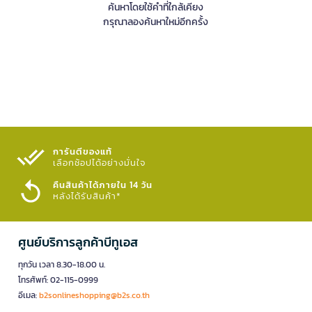
ค้นหาโดยใช้คำที่ใกล้เคียง
กรุณาลองค้นหาใหม่อีกครั้ง
การันตีของแท้
เลือกช้อปได้อย่างมั่นใจ​
คืนสินค้าได้ภายใน 14 วัน
หลังได้รับสินค้า*
ศูนย์บริการลูกค้าบีทูเอส
ทุกวัน เวลา 8.30-18.00 น.
โทรศัพท์: 02-115-0999
อีเมล:
b2sonlineshopping@b2s.co.th