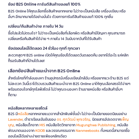
ช้อป B2S Online การันตีสินค้าของแท้ 100%
B2S Online ให้คุณเลือกซื้อสินค้าหลากหลาย ไม่ว่าจะเป็นหนังสือ เครื่องเขียน หรือ
อื่นๆ อีกมากมายได้อย่างมั่นใจ ด้วยการการันตีสินค้าของแท้ 100% ทุกชิ้น
เปลี่ยน/คืนสินค้าง่าย ภายใน 14 วัน
ซื้อไปแล้วไม่ตรงใจ? ไม่ว่าจะเป็นหนังสือที่เลือกผิด หรือสินค้ามีปัญหา คุณสามารถ
เปลี่ยนหรือคืนสินค้าได้ง่าย ๆ ภายใน 14 วันนับจากวันที่ได้รับสินค้า
ช้อปออนไลน์ได้ตลอด 24 ชั่วโมง ทุกที่ ทุกเวลา
สะดวกสุดๆ! B2S online เปิดให้คุณช้อปได้ตลอดวันตลอดคืน อยากได้อะไร แค่คลิก
ก็รอรับสินค้าที่บ้านได้เลย!
เลือกช้อปสินค้าแนะนำจาก B2S Online
สำหรับใครที่กำลังมองหา ร้านอุปกรณ์เครื่องเขียนใกล้ฉัน หรืออยากแวะร้าน B2S แต่
ไม่สะดวก วันนี้เราได้รวบรวมสินค้าแนะนำจาก B2S Online มาให้คุณเลือกสรรได้ง่ายๆ
พร้อมตอบโจทย์ทุกไลฟ์สไตล์ ไม่ว่าคุณจะมองหา ร้านขายหนังสือ หรือสินค้าอื่นๆ
ก็ตาม
หนังสือหลากหลายสไตล์
B2S มี
หนังสือ
หลากหลายแนวจากสำนักพิมพ์ชั้นนำ ไม่ว่าจะเป็นนิยายยอดนิยมอย่าง
Lavender
, ตำราเรียนเข้มข้นของ
ดร. ศุภวัฒน์ พุกเจริญ
, นิตยสารอัปเดตจาก
เพ็ญ
บุญ
, หนังสือเด็กจาก
MIS
หนังสือจิตวิทยาจาก
Mugunghwa Publishing
, หนังสือ
พัฒนาตนเองจาก
KOOB
และวรรณกรรมจาก
Nanmeebooks
ทั้งหมดนี้สามารถซื้อ
ออนไลน์ได้อย่างง่ายดายเพียงคลิกเดียว