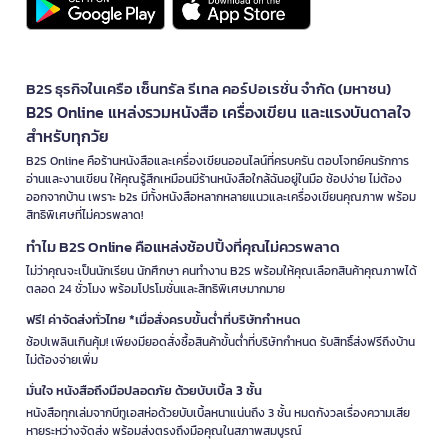
B2S ธุรกิจในเครือ เซ็นทรัล รีเทล คอร์ปอเรชั่น จำกัด (มหาชน)
B2S Online แหล่งรวมหนังสือ เครื่องเขียน และแรงบันดาลใจ
สำหรับทุกวัย
B2S Online คือร้านหนังสือและเครื่องเขียนออนไลน์ที่ครบครัน ตอบโจทย์คนรักการ
อ่านและงานเขียน ให้คุณรู้สึกเหมือนมีร้านหนังสือใกล้ฉันอยู่ในมือ ช้อปง่าย ไม่ต้อง
ออกจากบ้าน เพราะ b2s มีทั้งหนังสือหลากหลายแนวและเครื่องเขียนคุณภาพ พร้อม
สิทธิพิเศษที่ไม่ควรพลาด!
ทำไม B2S Online คือแหล่งช้อปปิ้งที่คุณไม่ควรพลาด
ไม่ว่าคุณจะเป็นนักเรียน นักศึกษา คนทำงาน B2S พร้อมให้คุณเลือกสินค้าคุณภาพได้
ตลอด 24 ชั่วโมง พร้อมโปรโมชั่นและสิทธิพิเศษมากมาย
ฟรี! ค่าจัดส่งทั่วไทย *เมื่อสั่งครบขั้นต่ำที่บริษัทกำหนด
ช้อปเพลินเกินคุ้ม! เพียงมียอดสั่งซื้อสินค้าขั้นต่ำที่บริษัทกำหนด รับสิทธิ์ส่งฟรีถึงบ้าน
ไม่ต้องจ่ายเพิ่ม
มั่นใจ หนังสือถึงมือปลอดภัย ด้วยบับเบิ้ล 3 ชั้น
หนังสือทุกเล่มจากบีทูเอสห่อด้วยบับเบิ้ลหนาแน่นถึง 3 ชั้น หมดกังวลเรื่องความเสีย
หายระหว่างจัดส่ง พร้อมส่งตรงถึงมือคุณในสภาพสมบูรณ์